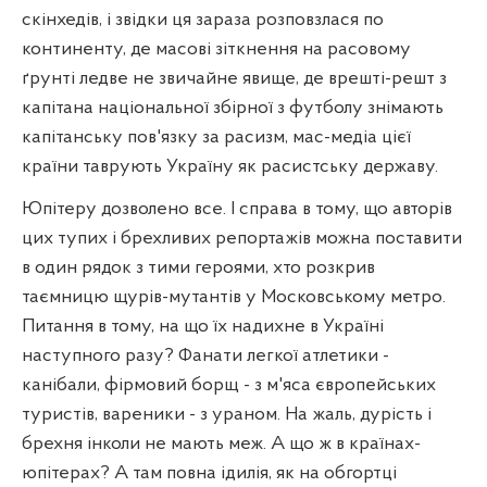
скінхедів, і звідки ця зараза розповзлася по
континенту, де масові зіткнення на расовому
ґрунті ледве не звичайне явище, де врешті-решт з
капітана національної збірної з футболу знімають
капітанську пов'язку за расизм, мас-медіа цієї
країни таврують Україну як расистську державу.
Юпітеру дозволено все. І справа в тому, що авторів
цих тупих і брехливих репортажів можна поставити
в один рядок з тими героями, хто розкрив
таємницю щурів-мутантів у Московському метро.
Питання в тому, на що їх надихне в Україні
наступного разу? Фанати легкої атлетики -
канібали, фірмовий борщ - з м'яса європейських
туристів, вареники - з ураном. На жаль, дурість і
брехня інколи не мають меж. А що ж в країнах-
юпітерах? А там повна ідилія, як на обгортці