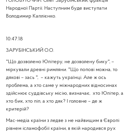
ГОЛОВУЮЧИЙ. Олег Зарубінський, фракція
Народної Партії. Наступним буде виступати
Володимир Каплієнко.
10:47:18
ЗАРУБІНСЬКИЙ О.О.
"Що дозволено Юпітеру, не дозволену бику", –
міркували древні римляни. "Що попові можна, то
дякові – зась ",
– кажуть українці. Але ж ось
проблема, а хто саме у міжнародних відносинах
здійснює суддівську місію, визначає,
хто Юпітер, а
хто бик, хто піп, а хто дяк? І головне – де ж
критерій?
Мас-медіа країни з ледве з не найвищим в Європі
рівнем ісламофобії країни, в якій народився рух