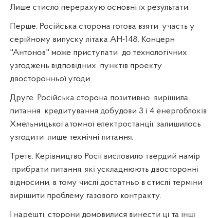
Лише стисло перерахую основні їх результати:
Перше. Російська сторона готова взяти
участь у
серійному випуску літака АН-148. Концерн
"Антонов" може приступати
до технологічних
узгоджень відповідних
пунктів проекту
двосторонньої угоди.
Друге. Російська сторона позитивно
вирішила
питання
кредитування добудови 3 і 4 енергоблоків
Хмельницької атомної електростанції, залишилось
узгодити
лише технічні питання.
Третє. Керівництво Росії висловило твердий намір
прибрати питання, які ускладнюють двосторонні
відносини, в тому числі достатньо в стислі терміни
вирішити проблему газового контракту.
І нарешті, сторони домовилися винести ці та інші