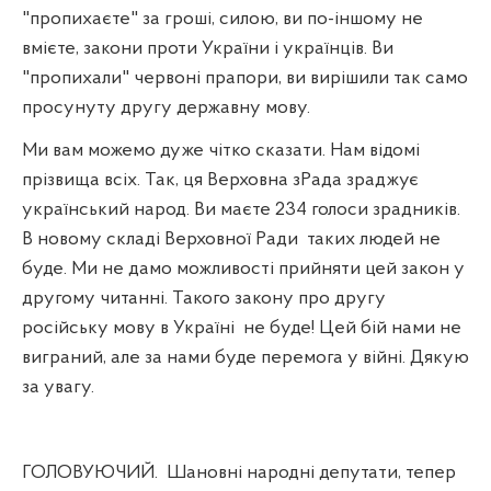
"пропихаєте" за гроші, силою, ви по-іншому не
вмієте, закони проти України і українців. Ви
"пропихали" червоні прапори, ви вирішили так само
просунуту другу державну мову.
Ми вам можемо дуже чітко сказати. Нам відомі
прізвища всіх. Так, ця Верховна зРада зраджує
український народ. Ви маєте 234 голоси зрадників.
В новому складі Верховної Ради
таких людей не
буде. Ми не дамо можливості прийняти цей закон у
другому читанні. Такого закону про другу
російську мову в Україні
не буде! Цей бій нами не
виграний, але за нами буде перемога у війні. Дякую
за увагу.
ГОЛОВУЮЧИЙ.
Шановні народні депутати, тепер