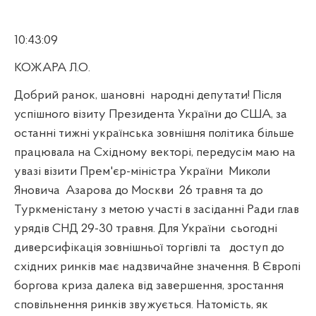
10:43:09
КОЖАРА Л.О.
Добрий ранок, шановні
народні депутати! Після
успішного візиту Президента України до США, за
останні тижні українська зовнішня політика більше
працювала на Східному векторі, передусім маю на
увазі візити Прем'єр-міністра України
Миколи
Яновича
Азарова до Москви
26 травня та до
Туркменістану з метою участі в засіданні Ради глав
урядів СНД 29-30 травня. Для України
сьогодні
диверсифікація зовнішньої торгівлі та
доступ до
східних ринків має надзвичайне значення. В Європі
боргова криза далека від завершення, зростання
сповільнення ринків звужується. Натомість, як