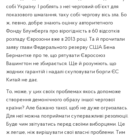
собі Україну. І роблять з неї черговий об’єкт для
показового шмагання, таку собі чергову вісь зла. Бо
ж, певно, добре знають оцінку авторитетного
Фонду Блумберга про вірогідність в 60 відсотків
розпаду Єврозони вже в 2013 році. Та й прочитали
заяву глави Федерального резерву США Бена
Бернантке про те, що рятувати Євросоюз
Вашингтон не збирається. Ще й розуміють, що
жодних гарантій і надалі скуповувати борги ЄС
Китай не дає.
То, може, у цих своїх проблемах якось допоможе
створення демонічного образу іншої чергової
країни? Але бажано такої, щоб не дуже огризалась.
Для неї можна поприймати суперважливі резолюції.
Буде чим звітуватись перед своїми виборцями. Це
ж легше, ніж вирішувати свої власні проблеми. Тим