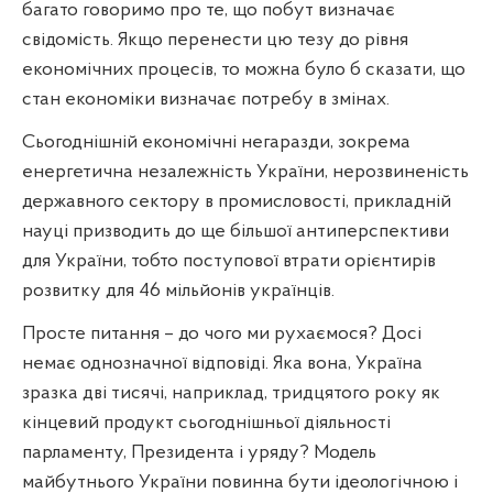
багато говоримо про те, що побут визначає
свідомість. Якщо перенести цю тезу до рівня
економічних процесів, то можна було б сказати, що
стан економіки визначає потребу в змінах.
Сьогоднішній економічні негаразди, зокрема
енергетична незалежність України, нерозвиненість
державного сектору в промисловості, прикладній
науці призводить до ще більшої антиперспективи
для України, тобто поступової втрати орієнтирів
розвитку для 46 мільйонів українців.
Просте питання – до чого ми рухаємося? Досі
немає однозначної відповіді. Яка вона, Україна
зразка дві тисячі, наприклад, тридцятого року як
кінцевий продукт сьогоднішньої діяльності
парламенту, Президента і уряду? Модель
майбутнього України повинна бути ідеологічною і