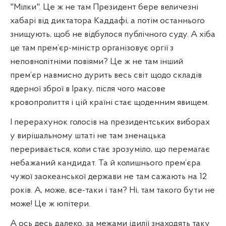
"Мілки". Це ж не там Президент бере величезні
хабарі від диктатора Каддафі, а потім останнього
знищують, щоб не відбулося публічного суду. А хіба
це там прем’єр-міністр організовує оргії з
неповнолітніми повіями? Це ж не там інший
прем’єр навмисно дурить весь світ щодо складів
ядерної зброї в Іраку, після чого масове
кровопролиття і цій країні стає щоденним явищем.
І перерахунок голосів на президентських виборах
у вирішальному штаті не там зненацька
переривається, коли стає зрозуміло, що перемагає
небажаний кандидат. Та й колишнього прем’єра
чужої заокеанської держави не там сажають на 12
років. А, може, все-таки і там? Ні, там такого бути не
може! Це ж юпітери.
А ось десь далеко, за межами ідилії знаходять таку