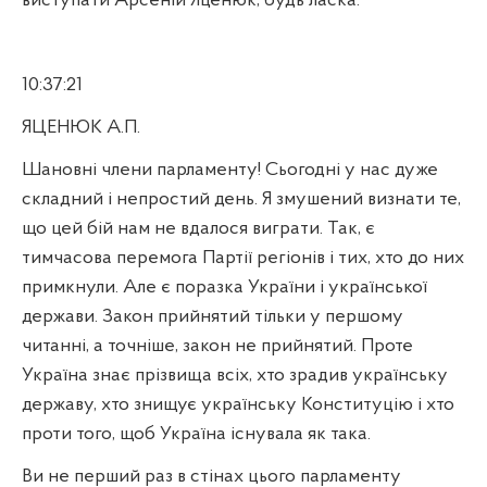
виступати Арсеній Яценюк, будь ласка.
10:37:21
ЯЦЕНЮК А.П.
Шановні члени парламенту! Сьогодні у нас дуже
складний і непростий день. Я змушений визнати те,
що цей бій нам не вдалося виграти. Так, є
тимчасова перемога Партії регіонів і тих, хто до них
примкнули. Але є поразка України і української
держави. Закон прийнятий тільки у першому
читанні, а точніше, закон не прийнятий. Проте
Україна знає прізвища всіх, хто зрадив українську
державу, хто знищує українську Конституцію і хто
проти того, щоб Україна існувала як така.
Ви не перший раз в стінах цього парламенту