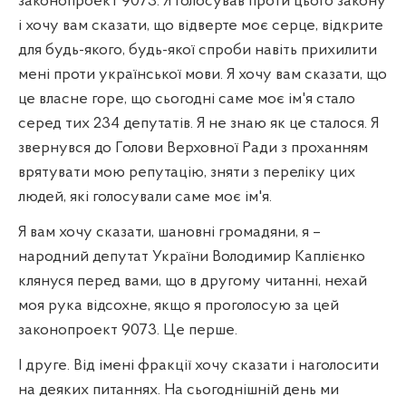
законопроект 9073. Я голосував проти цього закону
і хочу вам сказати, що відверте моє серце, відкрите
для будь-якого, будь-якої спроби навіть прихилити
мені проти української мови. Я хочу вам сказати, що
це власне горе, що сьогодні саме моє ім'я стало
серед тих 234 депутатів. Я не знаю як це сталося. Я
звернувся до Голови Верховної Ради з проханням
врятувати мою репутацію, зняти з переліку цих
людей, які голосували саме моє ім'я.
Я вам хочу сказати, шановні громадяни, я –
народний депутат України Володимир Каплієнко
клянуся перед вами, що в другому читанні, нехай
моя рука відсохне, якщо я проголосую за цей
законопроект 9073. Це перше.
І друге. Від імені фракції хочу сказати і наголосити
на деяких питаннях. На сьогоднішній день ми