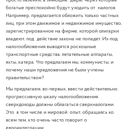
просто лазейки, а зияющие
дыры,
через которые
богатые преспокойно будут уходить от
налогов.
Например, предлагается обложить только частных
лиц, при этом движимое и недвижимое имущество,
зарегистрированное на фирме, которой олигархи
владеют, под
действие закона не попадет. Из-под
налогообложения выводятся роскошные
транспортные средства: летательные аппараты,
яхты, катера. Что предлагаем мы, коммунисты, и
почему наши предложения не были учтены
правительством?
Мы предлагаем, во-первых, ввести действительно
прогрессивную шкалу налогообложения:
сверхдоходы должны облагаться сверхналогами.
Это
в том числе и мировой
опыт, обращаясь ко
всем тем, кто очень часто говорит о
евроинтеграции.