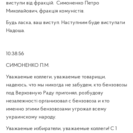
виступи від фракцій.
Симоненко Петро
Миколайович, фракція комуністів.
Будь ласка, ваш виступ. Наступним буде виступати
Надоша.
10:38:56
СИМОНЕНКО П.М.
Уважаемые коллеги, уважаемые товарищи,
надеюсь, что мы никогда не забудем, кто бензовозы
под Верховную Раду пригонял, розбудову
незалежності организовал с бензовоза и кто
именно этими бензовозами угрожал всему
украинскому народу.
Уважаемые избиратели, уважаемые коллеги! С 1