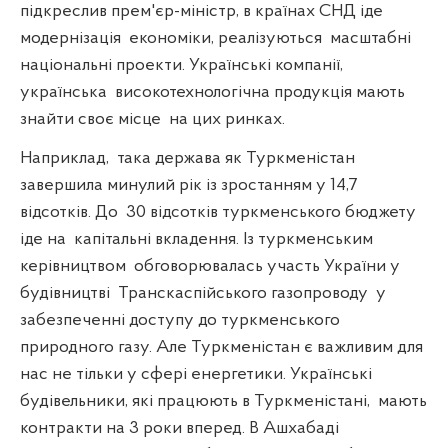
підкреслив прем'єр-міністр, в країнах СНД іде
модернізація
економіки, реалізуються
масштабні
національні проекти. Українські компанії,
українська
високотехнологічна продукція мають
знайти своє місце
на цих ринках.
Наприклад,
така держава як Туркменістан
завершила минулий рік із зростанням у 14,7
відсотків. До
30 відсотків туркменського бюджету
іде на
капітальні вкладення. Із туркменським
керівництвом
обговорювалась участь України у
будівництві
Транскаспійського газопроводу
у
забезпеченні доступу до туркменського
природного газу. Але Туркменістан є важливим для
нас не тільки у сфері енергетики. Українські
будівельники, які працюють в Туркменістані,
мають
контракти на 3 роки вперед. В Ашхабаді