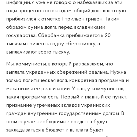
инфляции, я уже не говорю о набежавших за эти
годы процентов по вкладам, общий долг вплотную
приблизился к отметке 1 трильен гривен. Таким
образом сумма долга перед вкладчиками
государства, Сбербанка приближается к 20
тысячам гривен на одну сберкнижку, а
выплачивают всего тысячу.
Мы, коммунисты, в который раз заявляем, что
выплата украденных сбережений реальна. Нужна
только политическая воля, конкретная программа и
механизмы ее реализации. У нас, у коммунистов,
такая программа есть. Первый и главный ее пункт:
признание утреченых вкладов украинских
граждан внутренним государственным долгом. В
этом случае необходимые средства будут
закладываться в бюджет и выплата будет