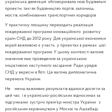
українська делегація
обговорювала нові будівельні
проекти, такі як будівництво портів, залізниць,
мостів, комбінованих транспортних коридорів.
У практичну площину переходить реалізація
міждержавної програми інноваційного
розвитку
країн СНД до 2012 року. Для української економіки
вкрай важливою є участь
у проектах в рамках
цієї
міждержавної програми. У цьому контексті вагоме
значення має проведення за українською
ініціативою наступного засідання
Ради урядів
СНД у вересні в Ялті. Це вагома дипломатична
перемога України.
Не
менш важливих результатів вдалося досягти за
цей час
і в українсько-російських відносинах за
підсумками
зустрічі прем'єр-міністра України
з
російським керівництвом у Москві та Ашхабаді.