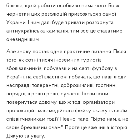
більше, що й робити особливо нема чого. Бо ж
чернетки цих резолюцій привозяться з самої
України. І чим далі буде тривати розгорнута
антиукраїнська кампанія, тим все це ставатиме
очевиднішим.
Але знову постає одне практичне питання. Після
того, як сотні тисяч іноземних туристів,
вболівальників, побувавши на святі футболу в
Україні, на свої власні очі побачать, що наші люди
насправді толерантні, доброзичливі, гостинні,
порядні, в решті решт, сучасні. І коли вони
повернуться додому, що ж тоді організатори
провокацій і мас-медійного фейку скажуть своїм
співвітчизникам тоді? Певно, таке: "Вірте нам, а не
своїм брехливим очам". Проте це вже інша історія.
Дякую за увагу.