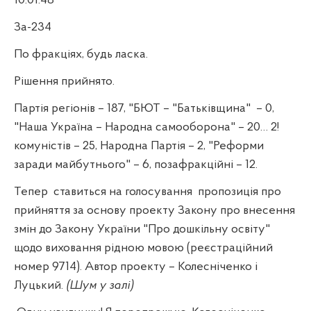
10:01:48
За-234
По фракціях, будь ласка.
Рішення прийнято.
Партія регіонів – 187, "БЮТ – "Батьківщина"
– 0,
"Наша Україна – Народна самооборона" – 20… 2!
комуністів – 25, Народна Партія – 2, "Реформи
заради майбутнього" – 6, позафракційні – 12.
Тепер
ставиться на голосування
пропозиція про
прийняття за основу проекту Закону про внесення
змін до Закону України "Про дошкільну освіту"
щодо виховання рідною мовою (реєстраційний
номер 9714). Автор проекту – Колесніченко і
Луцький.
(Шум у залі)