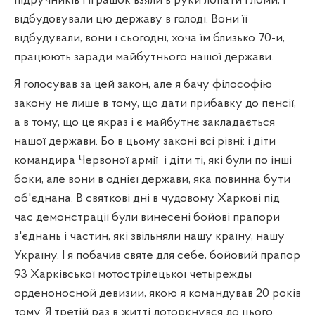
підручників і іграшок взяли в руки лопати і ломи, і
відбудовували цю державу в голоді. Вони її
відбудували, вони і сьогодні, хоча їм близько 70-и,
працюють заради майбутнього нашої держави.
Я голосував за цей закон, але я бачу філософію
закону не лише в тому, що дати прибавку до пенсії,
а в тому, що це якраз і є майбутнє закладається
нашої держави. Бо в цьому законі всі рівні: і діти
командира Червоної армії
і діти ті, які були по інші
боки, але вони в однієї держави, яка повинна бути
об'єднана. В святкові дні в чудовому Харкові під
час демонстрації були винесені бойові прапори
з'єднань і частин, які звільняли нашу країну, нашу
Україну. І я побачив святе для себе, бойовий прапор
93 Харківської мотострілецької чет
ырежды
орденоносной девизии, якою я
командував 20 років
тому. Я третій раз в житті доторкнувся до цього