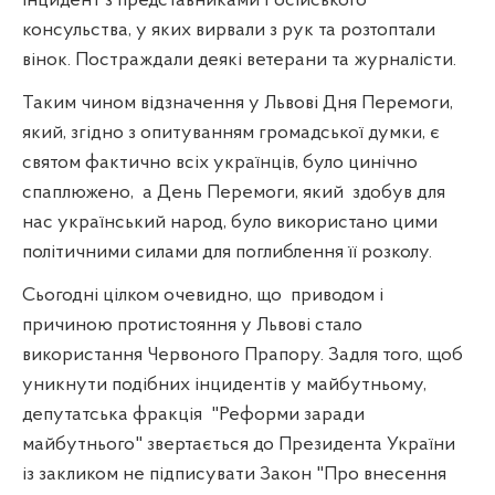
інцидент з представниками Російського
консульства, у яких вирвали з рук та розтоптали
вінок. Постраждали деякі ветерани та журналісти.
Таким чином відзначення у Львові Дня Перемоги,
який, згідно з опитуванням громадської думки, є
святом фактично всіх українців, було цинічно
спаплюжено,
а День Перемоги, який
здобув для
нас український народ, було використано цими
політичними силами для поглиблення її розколу.
Сьогодні цілком очевидно, що
приводом і
причиною протистояння у Львові стало
використання Червоного Прапору. Задля того, щоб
уникнути подібних інцидентів у майбутньому,
депутатська фракція
"Реформи заради
майбутнього" звертається до Президента України
із закликом не підписувати Закон "Про внесення