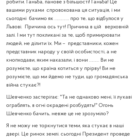
робити. Ганьба, панове з більшості! Ганьба! Це
вашими руками
спровокована ця ситуація, і ми
сьогодні
бачимо як …………. про те, що відбулося у
Львові.
Причина ось тут! Причина в цій
верховній
залі. І ми тут покликані за те, щоб примирювати
людей, не ділити їх. Ми –
представники, кожен
представник народу у своїй особистості, а не
кнопкодави, яким наказали, і вони ……… Ви не
розумієте, що країна котиться у прірву! Ви не
розумієте, що ми йдемо не туди, що громадянська
війна стукає?!
Шевченко застерігає: "Та не однаково мені, її лукаві
ограблять, в огні окрадені розбудять!" Огонь
Шевченко бачить, невже це не зрозуміло?
Я не можу не торкнутися теми, яка стукає в наші
двері. Це ринок землі. сьогодні Президент проведе