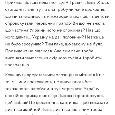
Приклад. Зовсім недавно.
Це 9 Травня, Львів. Хтось
сьогодні плаче
тут
з цієї трибуни наче крокодил,
що ми залишимося в міжнародній ізоляції. Та це ж ви
спровокували
червоний прапор! Ви що, не знали,
що частина України його не сприймає? Навіщо
його ділити… Україну на дві
половини? Невже це
не було зрозуміло? Тим паче, що закону не було,
Президент не підписав! Але тим паче треба
виконати замовлення східного сусіди
і зробити
провокацію.
Коли їдуть представники опозиції на мітинг в Київ,
то їм шини проколюють, не випускають без
техпаспорта автобуси, а тут через всю Україну
спокійно приїжджають до Львова і організовують
цей шабаш! Це ідеологічна картинка, щоб показати:
дивіться який той Львів; дивіться, що з ним треба