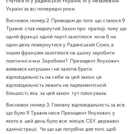
статися ні у радянській України, ні у незалежній
Україні за всі попередні роки.
Висновок номер 2. Приводом до того, що сталося 9
Травня
став недолугий Закон про
прапор, тому що
одній фракції, одній партії захотілося
хоча б на
один день повернутися у Радянський Союз, а
іншим фракціям захотілося на цьому заробити
політичні очки. Заробили?
Президент Янукович
виявився хитрішим і не захотів брати
відповідальність на себе за цей закон, ця
відповідальність лежить на парламентській
більшості, яка
за цей закон
тут голосувала.
Висновок номер 3. Головну відповідальність за все,
що було 9 Травня несе Президент Янукович, у
якого в
цей день було все: міліція, СБУ, державні
адміністрації.
Чи що ще потрібно для того, щоб