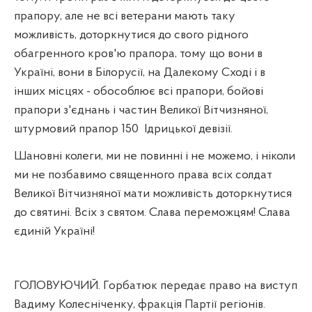
прапору, але не всі ветерани мають таку
можливість, доторкнутися до свого рідного
обагренного кров'ю прапора, тому що вони в
Україні, вони в Білорусії, на Далекому Сході і в
інших місцях - обособлює всі прапори, бойові
прапори з'єднань і частин Великої Вітчизняної,
штурмовий прапор 150
Ідрицької девізії.
Шановні колеги, ми не повинні і не можемо, і ніколи
ми не позбавимо священного права всіх солдат
Великої Вітчизняної мати можливість доторкнутися
до святині. Всіх з святом. Слава переможцям! Слава
єдиній Україні!
ГОЛОВУЮЧИЙ. Горбатюк передає право на виступ
Вадиму Колесніченку, фракція Партії регіонів.