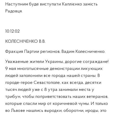
Наступним буде виступати Каплієнко замість
Радовця.
10:12:02
КОЛЕСНІЧЕНКО В.В.
Фракция Партии регионов, Вадим Колесниченко.
Уважаемые жители Украины, дорогие сограждане!
9 мая многотысячные демонстрации ликующих
людей заполонили все города нашей страны. В
городе-герое Севастополе, как всегда, десятки
тысяч людей уже с 8 утра занимали места у
трибун, чтобы поприветствовать наших ветеранов,
которые
спасли мир от коричневой чумы. И только
во Львове нашлись выродки, оборотни, ироды, это