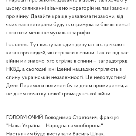
І нарешті про закони. Давайте в цьому залі хоча б у
цьому скликанні візьмемо мораторій на такі закони
про війну. Давайте краще ухвалювати закони, від
яких наші ветерани будуть отримувати більші пенсії
і платити менші комунальні тарифи.
І останнє. Тут виступав один депутат зі стрічкою і
казав про людей, які стріляли в спини. Так от під час
війни ми знаємо, хто стріляв в спини –
заградотряд
НКВД, а сьогодні їхні ідейні нащадки стріляють в
спину українській незалежності. Це недопустимо!
День Перемоги повинен бути днем примирення, а
не днем початку нової громадянської війни.
ГОЛОВУЮЧИЙ. Володимир Стретович, фракція
"Наша Україна – Народна самооборона".
Наступним буде виступати Василь Шпак.