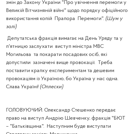
змін до Закону України "Про увічнення перемоги у
Великій Вітчизняній війні" щодо порядку офіційного
використання копій
Прапора
Перемоги".
(Шум у
залі)
Депутатська фракція вимагає на День Уряду та у
п'ятницю заслухати
виступ міністра МВС
Могильова
та покарати посадових осіб, які
допустили
зазначені вище провокації.
Треба
поставити крапку експериментам та дешевим
провокаціям із Україною, бо Україна у нас одна.
Слава Україні!
(Оплески)
ГОЛОВУЮЧИЙ. Олександр Стешенко передає
право на виступ Андрію Шевченку, фракція "БЮТ
– "Батьківщина".
Наступним буде виступати