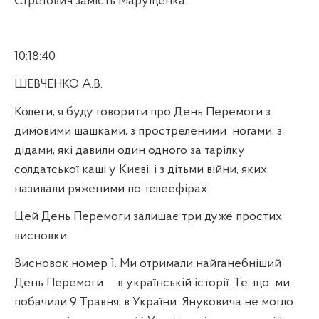
Стретович замість Марущенка.
10:18:40
ШЕВЧЕНКО А.В.
Колеги, я буду говорити про День Перемоги з
димовими шашками, з простреленими
ногами, з
дідами, які давили один одного за тарілку
солдатської каші у Києві, і з дітьми війни, яких
називали ряженими по телеефірах.
Цей День Перемоги залишає три дуже простих
висновки.
Висновок номер 1. Ми отримали найганебніший
День Перемоги
в українській історії. Те, що
ми
побачили 9 Травня, в України
Януковича не могло