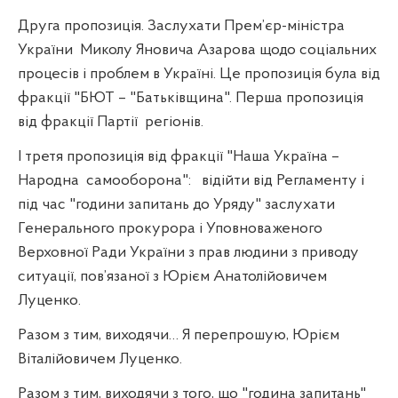
Друга пропозиція. Заслухати Прем’єр-міністра
України
Миколу Яновича Азарова щодо соціальних
процесів і проблем в Україні. Це пропозиція була від
фракції "БЮТ – "Батьківщина". Перша пропозиція
від фракції Партії
регіонів.
І третя пропозиція від фракції "Наша Україна –
Народна
самооборона":
відійти від Регламенту і
під час "години запитань до Уряду" заслухати
Генерального прокурора і Уповноваженого
Верховної Ради України з прав людини з приводу
ситуації, пов’язаної з Юрієм Анатолійовичем
Луценко.
Разом з тим, виходячи… Я перепрошую, Юрієм
Віталійовичем Луценко.
Разом з тим, виходячи з того, що "година запитань"