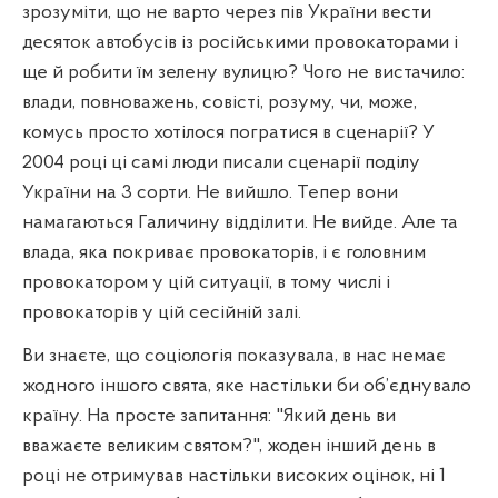
зрозуміти, що не варто через пів України вести
десяток автобусів із російськими провокаторами і
ще й робити їм зелену вулицю? Чого не вистачило:
влади, повноважень, совісті, розуму, чи, може,
комусь просто хотілося погратися в сценарії? У
2004 році ці самі люди писали сценарії поділу
України на 3 сорти. Не вийшло. Тепер вони
намагаються Галичину відділити. Не вийде. Але та
влада, яка покриває провокаторів, і є головним
провокатором у цій ситуації, в тому числі і
провокаторів у цій сесійній залі.
Ви знаєте, що соціологія показувала, в нас немає
жодного іншого свята, яке настільки би об’єднувало
країну. На просте запитання: "Який день ви
вважаєте великим святом?", жоден інший день в
році не отримував настільки високих оцінок, ні 1