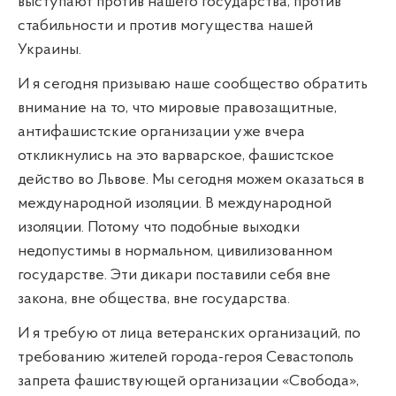
выступают против нашего государства, против
стабильности и против могущества нашей
Украины.
И я сегодня призываю наше сообщество обратить
внимание на то, что мировые правозащитные,
антифашистские организации уже вчера
откликнулись на это варварское, фашистское
действо во Львове. Мы сегодня можем оказаться в
международной изоляции. В международной
изоляции. Потому что подобные выходки
недопустимы в нормальном, цивилизованном
государстве. Эти дикари поставили себя вне
закона, вне общества, вне государства.
И я требую от лица ветеранских организаций, по
требованию жителей города-героя Севастополь
запрета фашиствующей организации «Свобода»,