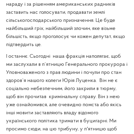
нараду і за рішенням американських радників
заставить нас голосувати, продавати землі
сільськогосподарського призначення. Це буде
найбільший гріх, найбільший злочин, яке візьме
більшість, якщо проголосує чи кожен депутат, якщо
підтвердить це.
І останнє. Сьогодні
наша фракція наполягає, щоб
ми заслухали в п`ятницю Генерального прокурора і
Уповноваженого з прав людини і почули про стан
здоров`я нашого колеги Юрія Луценка.
Він не є
соціально небезпечним, його закрили в тюрму,
щоб він прочитав
кримінальну справу. Він з нею
уже ознайомився, але очевидно помста або якісь
інші мовити заставляють владу відомого
українського політика тримати
в буцигарні. Ми
просимо сюди, на цю трибуну, у п'ятницю щоб