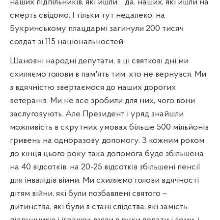
наших підпільників, які йшли… да, наших, які йшли на
смерть свідомо. І тільки тут недалеко, на
Букринському плацдармі загинули 200 тисяч
солдат зі 115 національностей.
Шановні народні депутати, в ці святкові дні ми
схиляємо голови в пам'ять тим, хто не вернувся. Ми
з вдячністю звертаємося до наших дорогих
ветеранів. Ми не все зробили для них, чого вони
заслуговують. Але Президент і уряд знайшли
можливість в скрутних умовах більше 500 мільйонів
гривень на одноразову допомогу. З кожним роком
до кінця цього року така допомога буде збільшена
на 40 відсотків, на 20-25 відсотків збільшені пенсії
для інвалідів війни. Ми схиляємо голови вдячності
дітям війни, які були позбавлені святого –
дитинства, які були в стані слідства, які замість