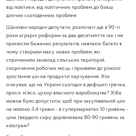
від політики, від політичних проблем до більш
діючих сьогоденних проблем.
Шановні народні депутати, розпочаті ще в 90-ті
роки аграрні реформи за два десятиліття так і не
принесли бажаних результатів, навпаки, багато в
чому створили масу нових проблем, які
спричинили занепад сільських територій,
скорочення робочих місць і призвели до різкого
зростання цін на продукти харчування. Хто
очікував, що на Україні сьогодні в дефіциті гречка,
просо, м'ясо, цукор власного виробництва? Хіба
можна було допустити, щоб при закупівельній ціні
на молоко 3,4 гривні - в супермаркетах 10 гривень -
ціна твердого сиру дорівнювала 80-90 гривень за
кілограм?