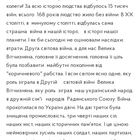
колеги! За всю історію людства відбулось 15 тисяч
війн, всього
168 років людство жило без війни. В ХХ
столітті, в
минулому столітті, відбулась сама
страшна
війна в нашій історії,
в історії нашої
планети. І як би сьогодні не оцінювали наслідки,
втрати, Друга світова війна, а для нас Велика
Вітчизняна, головне її досягнення, головна її ціль
була позбавити
майбутні покоління від
"коричневого" рабства. І всім світом ясно одне, яку
роль зіграла в Другій
світовій війні
Велика
Вітчизняна, яку роль
зіграв
наш український народ
в дружній сім'ї
народів
Радянського Союзу. Війна
прокотилася по Україні двічі. На дві третіх була
знищена промисловість, три чверті наших сіл,
наших міст, наших історичних пам'яток. І це ціною
неймовірних зусиль наших солдат, наших партизан,