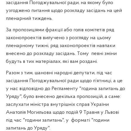
засідання Погоджувальної ради, на якому було
узгоджено питання щодо розкладу засідань на цей
пленарний тиждень.
За пропозиціями фракції або голів комітетів ряд
законопроектів вилучено з розгляду на цьому
пленарному тижні, ряд законопроектів навпаки
внесено до розкладу засідань. Тому
певні зміни
будуть в тих матеріалах, які вам роздані.
Разом з тим, шановні народні депутати, під час
засідання Погоджувальної ради щодо п’ятниці, а це
у нас відповідно до Регламенту "година запитань до
Уряду", було внесено декілька пропозицій, а саме:
заслухати міністра внутрішніх справ України
Анатолія Могильова щодо подій 9 Травня у Львові
під час "години запитань", у
форматі "години
запитань до Уряду".