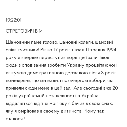
10:22:01
СТРЕТОВИЧ В.М.
Шановний пане голово, шановні колеги, шановні
співвітчизники! Рівно 17 років назад 11 травня 1994
року я вперше переступив поріг цієї зали. Ішов
сюди з сподівання зробити Україну процвітаючої і
квітучою демократичною державою після 3 років
поневірянь, що ми мали, і позачергові вибори, які
привели сюди мене в цей зал.
Але сьогодні вже 20
років українській незалежності, а Україна
віддаліється від тієї мрії, яку я бачив в своїх снах,
яку я омріював в своєму дитинстві. Чому так
сталося?