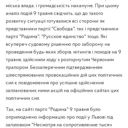
міська влада, і громадськість
накануне. При
цьому
аналіз подій 9 травня свідчить, що до такого
розвитку ситуації готув
а
л
и
ся всі сторони: як
представники партії "Свобода", так і представники
партії "
Родина
",
"Русское единство"
тощо. Які
всупереч судовому рішенню про заборону на
проведення будь-яких зборів, мітингів і походів на 9
травня, здійснили ходу з розгорнутим Червоним
прапором. Беззаперечним підтвердженням
цілеспрямованих провокаційних дій цих політичних
сил є повідомлення про успішне здійснення
запланованих ними акцій на офіційних сайтах цих
політичних сил.
Так, на сайті партії "
Родина
"
9 травня
було
оприлюднено інформацію про події у Львові під
заголовком "
Несмотря на сопротивление тысяч