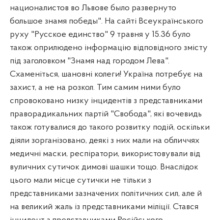
националистов во Львове было развернуто
большое знамя победы
"
. На
сайті Всеукраїнського
руху "
Русское единство
" 9 травня у 15.36 було
також оприлюдено інформацію відповідного змісту
під заголовком "
Знамя над городом Л
ева".
Схаменіться, шановні колеги! Україна потребує на
захист, а не на розкол. Тим самим ними було
спровоковано низку інцидентів з представниками
праворадикальних партій "Свобода", які вочевидь
також готувалися до такого розвитку подій, оскільки
діяли зорганізовано, деякі з них мали на обличчях
медичні маски, респіратори, використовували від
вуличних сутичок димові шашки тощо. Внаслідок
цього мали місце сутички не тільки з
представниками зазначених політичних сил, але й
на великий жаль із представниками міліції. Стався