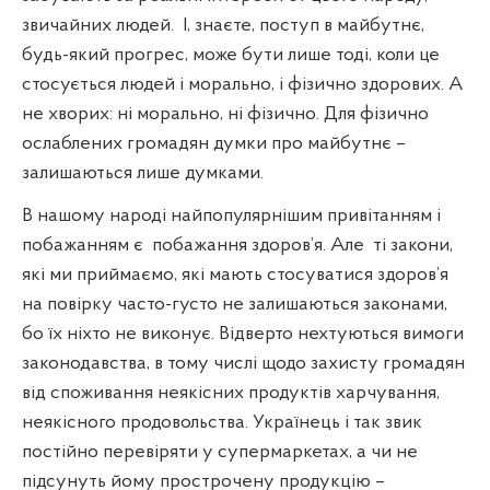
звичайних людей.
І, знаєте, поступ в майбутнє,
будь-який прогрес, може бути лише тоді, коли це
стосується людей і морально, і фізично здорових. А
не хворих: ні морально, ні фізично. Для фізично
ослаблених громадян думки про майбутнє –
залишаються лише думками.
В нашому народі найпопулярнішим привітанням і
побажанням є
побажання здоров’я. Але
ті закони,
які ми приймаємо, які мають стосуватися здоров’я
на повірку часто-густо не залишаються законами,
бо їх ніхто не виконує. Відверто нехтуються вимоги
законодавства, в тому числі щодо захисту громадян
від споживання неякісних продуктів харчування,
неякісного продовольства. Українець і так звик
постійно перевіряти у супермаркетах, а чи не
підсунуть йому прострочену продукцію –