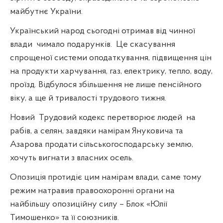
майбутнє України.
Український народ сьогодні отримав від чинної
влади
чимало подарунків.
Це скасування
спрощеної системи оподаткування, підвищення цін
на продукти харчування, газ, електрику, тепло, воду,
проїзд. Відбулося збільшення не лише пенсійного
віку, а ще й тривалості трудового тижня.
Новий
Трудовий кодекс перетворює людей
на
рабів, а селян, завдяки намірам Януковича та
Азарова продати сільськогосподарську землю,
хочуть вигнати з власних осель.
Опозиція протидіє цим намірам влади, саме тому
режим натравив правоохоронні органи на
найбільшу опозиційну силу – Блок «Юлії
Тимошенко» та її союзників.