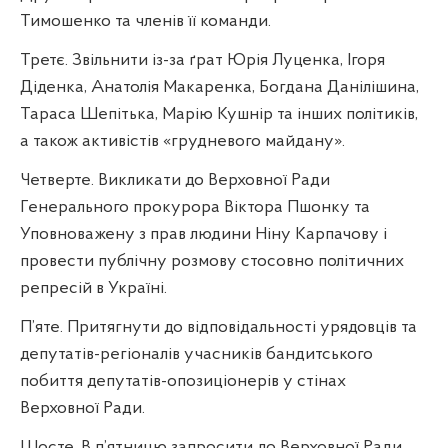
Тимошенко та членів її команди.
Третє. Звільнити із-за ґрат Юрія Луценка, Ігоря
Діденка, Анатолія Макаренка, Богдана Данілішина,
Тараса Шепітька, Марію Кушнір та інших політиків,
а також активістів «грудневого майдану».
Четверте. Викликати до Верховної Ради
Генерального прокурора Віктора Пшонку та
Уповноважену з прав людини Ніну Карпачову і
провести публічну розмову стосовно політичних
репресій в Україні.
П’яте. Притягнути до відповідальності урядовців та
депутатів-регіоналів учасників бандитського
побиття депутатів-опозиціонерів у стінах
Верховної Ради.
Шосте. В п’ятницю запросити до Верховної Ради