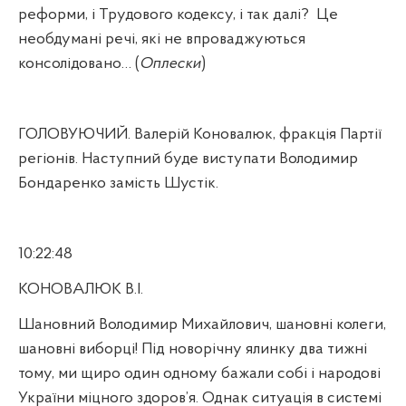
реформи, і Трудового кодексу, і так далі?
Це
необдумані речі, які не впроваджуються
консолідовано… (
Оплески
)
ГОЛОВУЮЧИЙ. Валерій Коновалюк, фракція Партії
регіонів. Наступний буде виступати Володимир
Бондаренко замість Шустік.
10:22:48
КОНОВАЛЮК В.І.
Шановний Володимир Михайлович, шановні колеги,
шановні виборці! Під новорічну ялинку два тижні
тому, ми щиро один одному бажали собі і народові
України міцного здоров’я. Однак ситуація в системі