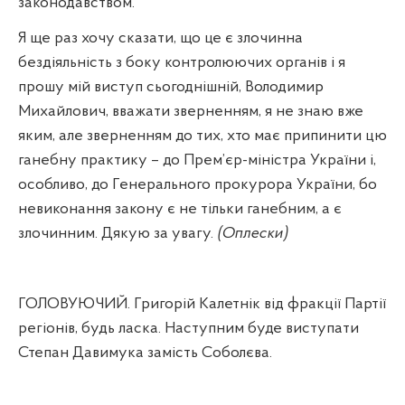
законодавством.
Я ще раз хочу сказати, що це є злочинна
бездіяльність з боку контролюючих органів і я
прошу мій виступ сьогоднішній, Володимир
Михайлович, вважати зверненням, я не знаю вже
яким, але зверненням до тих, хто має припинити цю
ганебну практику – до Прем’єр-міністра України і,
особливо, до Генерального прокурора України, бо
невиконання закону є не тільки ганебним, а є
злочинним. Дякую за увагу.
(Оплески)
ГОЛОВУЮЧИЙ. Григорій Калетнік від фракції Партії
регіонів, будь ласка. Наступним буде виступати
Степан Давимука замість Соболєва.