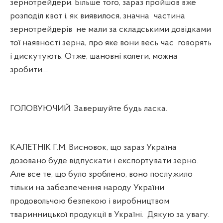
зернотрейдери. Більше того, зараз пройшов вже
розподіл квот і, як виявилося, значна
частина
зернотрейдерів
не мали за складськими довідками
тої наявності зерна, про яке вони весь час
говорять
і дискутують. Отже, шановні колеги, можна
зробити…
ГОЛОВУЮЧИЙ. Завершуйте будь ласка.
КАЛЕТНІК Г.М. Висновок, що зараз Україна
дозовано буде відпускати і експортувати зерно.
Але все те, що було зроблено, воно послужило
тільки на забезпечення народу України
продовольчою безпекою і виробництвом
тваринницької продукції в Україні.
Дякую за увагу.