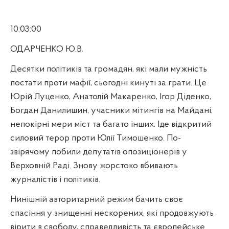
10:03:00
ОДАРЧЕНКО Ю.В.
Десятки політиків та громадян, які мали мужність
постати проти мафії, сьогодні кинуті за грати. Це
Юрій Луценко, Анатолій Макаренко, Ігор Діденко,
Богдан Данилишин, учасники мітингів на Майдані,
непокірні мери міст та багато інших. Іде відкритий
силовий терор проти Юлії Тимошенко. По-
звірячому побили депутатів опозиціонерів у
Верховній Раді. Знову жорстоко вбивають
журналістів і політиків.
Нинішній авторитарний режим бачить своє
спасіння у знищенні нескорених, які продовжують
вірити в свободу, справедливість та європейське