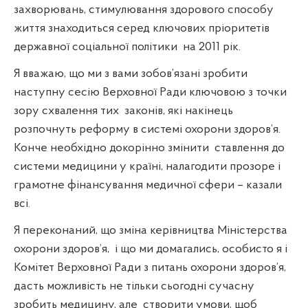
захворювань, стимулювання здорового способу
життя знаходиться серед ключових пріоритетів
державної соціальної політики
на 2011 рік.
Я вважаю, що ми з вами зобов’язані зробити
наступну сесію Верховної Ради ключовою з точки
зору схвалення тих
законів, які накінець
розпочнуть реформу в системі охорони здоров’я.
Конче необхідно докорінно змінити
ставлення до
системи медицини у країні, налагодити прозоре і
грамотне фінансування медичної сфери – казали
всі.
Я переконаний, що зміна керівництва Міністерства
охорони здоров’я,
і що ми домагались, особисто я і
Комітет Верховної Ради з питань охорони здоров’я,
дасть можливість не тільки сьогодні сучасну
зробить медицину, але
створити умови, щоб