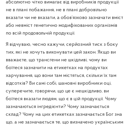
абсолютно чітко вимагає від виробників продукції
не в плані побажання, не в плані добровільно
вказати чи не вказати, а обов’язково зазначати вміст
або невміст генетично модифікованих організмів
по всій продовольчій продукції.
Я відчуваю, чесно кажучи, серйозний тиск з боку
тих, які не хочуть виконувати цей закон. Якщо ви
вважаєте, що трансгени не шкідливі, чому ви
боїтеся зазначити на етикетках на продуктах
харчування, що вони там містяться, скільки їх там
відсотків? Ви самі собі, шановні виробники оці,
суперечите, говорячи, що це є нешкідливо, ви
боїтеся вказати людям, що є в цій продукції. Чому
зазначаються інгредієнти? Чому зазначається
склад? Чому на цих етикетках зазначається Бог зна
що, а не зазначається те, що визначено українським