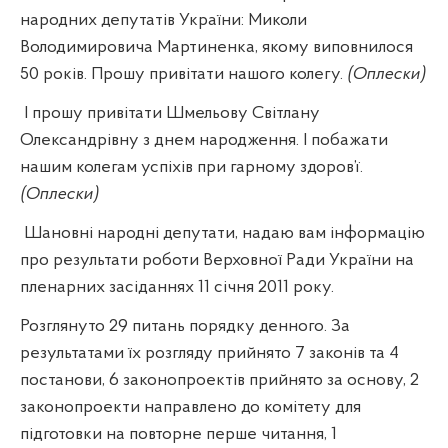
народних депутатів України: Миколи
Володимировича Мартиненка, якому виповнилося
50 років. Прошу привітати нашого колегу.
(Оплески)
І прошу привітати Шмельову Світлану
Олександрівну з днем народження. І побажати
нашим колегам успіхів при гарному здоров
’
ї.
(Оплески)
Шановні народні депутати, надаю вам інформацію
про результати роботи Верховної Ради України на
пленарних засіданнях 11 січня 2011 року.
Розглянуто 29 питань порядку денного. За
результатами їх розгляду прийнято 7 законів та 4
постанови, 6 законопроектів прийнято за основу, 2
законопроекти направлено до комітету для
підготовки на повторне перше читання, 1