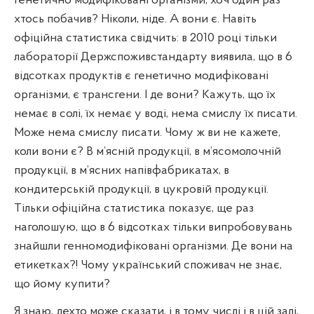
генетично модифіковані організми, хоч один раз
хтось побачив? Ніколи, ніде. А вони є. Навіть
офіційна статистика свідчить: в 2010 році тільки
лабораторії Держспоживстандарту виявила, що в 6
відсотках продуктів є генетично модифіковані
організми, є трансгени. І де вони? Кажуть, що їх
немає в солі, їх немає у воді, нема смислу їх писати.
Може нема смислу писати. Чому ж ви не кажете,
коли вони є? В м’ясній продукції, в м’ясомолочній
продукції, в м’ясних напівфабрикатах, в
кондитерській продукції, в цукровій продукції.
Тільки офіційна статистика показує, ще раз
наголошую, що в 6 відсотках тільки випробовувань
знайшли генномодифіковані організми. Де вони на
етикетках?! Чому український споживач не знає,
що йому купити?
Я знаю, дехто може сказати, і в тому числі і в цій залі,