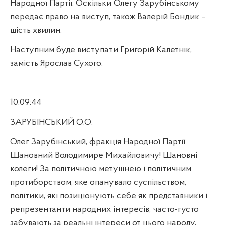
Народної Партії. Оскільки Олегу Зарубінському
передає право на виступ, також Валерій Бондик –
шість хвилин.
Наступним буде виступати Григорій Калетнік,
замість Ярослав Сухого.
10:09:44
ЗАРУБІНСЬКИЙ О.О.
Олег Зарубінський, фракція Народної Партії.
Шановний Володимире Михайловичу! Шановні
колеги! За політичною метушнею і політичним
протиборством, яке опанувало суспільством,
політики, які позиціонують себе як представники і
репрезентанти народних інтересів, часто-густо
забувають за реальні інтереси от цього народу,