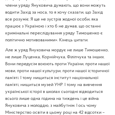
члени уряду Януковича думають, що вони можуть
водити Захід за носа, то я хочу сказати, що Захід
все розуміє. Я ще не зустрів жодної особи, яка
працює з Україною і хто б не думав, що останні
кримінальні переслідування уряду Тимошенко є
політично мотивованими». Кінець цитати.
Але ж уряд Януковича мордує не лише Тимошенко,
не лише Луценка, Корнійчука, Філіпчука та інших.
Вони передусім воюють проти України, проти нашої
мови, проти нашої культури, проти нашої історичної
пам’яті. І тому нищиться інститут національної
пам’яті, нищиться музей УНР. І тому на вивчення
української історії в школах сьогодні відводиться
всього лише одна година на тиждень і це війна
Януковича з молоддю, з майбутнім. І ось чому
Міністерство освіти в цьому році на 42 відсотки –