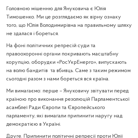
Головною мішенню для Януковича є Юлія
Тимошенко. Ми це розглядаємо як вірну ознаку
того, що Юлія Володимирівна на правильному шляху
не здалася і бореться.
На фоні політичних репресій суди та
правоохоронні органи покривають масштабну
корупцію, оборудки «РосУкрЕнерго», випускають
на волю бандитів
та вбивць. Саме з таким режимом
сьогодні разом з нами бореться вся країна.
Ми вимагаємо: перше – Януковичу звітувати перед
країною про виконання резолюцій Парламентської
асамблеї Ради Європи та Європейського
парламенту, які вимагали припинити наругу над
демократією в Україні.
Друге. Припинити політичні репресії проти Юлії