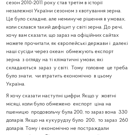
сезон 2010-2011 року став третім в історії
незалежної України сезоном з квотування зерна.
Це було складне, але неминуче рішення в умовах,
коли склався такий дефіцит у світі зерна. До речі,
хочу вам сказати, що зараз на офіційних сайтах
можете прочитати, як європейські держави і
далекі
наші сусіди через океан
обмежують експорт
зерна
з огляду на ті кліматичні умови, які
складаються
зараз
у світі.
Тому
головне
це треба
було знати,
чи втратить економічно
в цьому
Україна.
Я хочу сказати наступні цифри. Якщо у
жовтні
місяці, коли було обмежено
експорт
ціна на
пшеницю
продовольчу була 200, то зараз вона
330
доларів. Якщо на кукурудзу було
200,
то зараз
260
доларів. Тому і економічно не постраждали