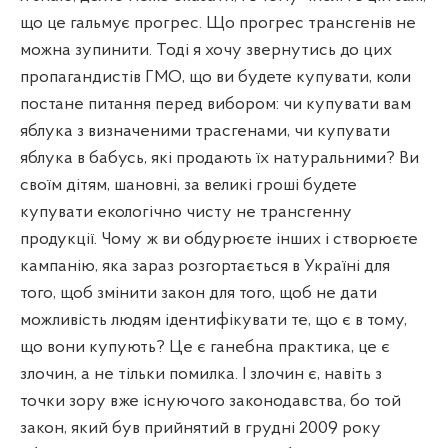
що це гальмує прогрес. Що прогрес трансгенів не
можна зупинити. Тоді я хочу звернутись до цих
пропагандистів ГМО, що ви будете купувати, коли
постане питання перед вибором: чи купувати вам
яблука з визначеними трасгенами, чи купувати
яблука в бабусь, які продають їх натуральними? Ви
своїм дітям, шановні, за великі гроші будете
купувати екологічно чисту не трансгенну
продукції. Чому ж ви обдурюєте інших і створюєте
кампанію, яка зараз розгортається в Україні для
того, щоб змінити закон для того, щоб не дати
можливість людям ідентифікувати те, що є в тому,
що вони купують? Це є ганебна практика, це є
злочин, а не тільки помилка. І злочин є, навіть з
точки зору вже існуючого законодавства, бо той
закон, який був прийнятий в грудні 2009 року