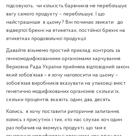
підсовують;
чи кількість барвників не перебільшує
вагу самого продукту – перебільшує. І що
найстрашніше
в цьому? Він починає звикати
до
відвертої брехні на етикетках, постійної брехні на
етикетках продовольчої продукції.
Давайте візьмемо простий приклад: контроль за
генномодифікованими організмами харчування.
Верховна Рада України прийняла відповідний закон,
який зобов’язав – я хочу наголосити на цьому –
зобов’язав виробників вказувати на упаковці вміст
генетично модифікованих організмів: скільки їх,
скільки процентів, вкажіть: один, два, десять.
Колись,
я хочу поставити риторичне запитання,
колись з присутніх і тих, хто нас слухає хоч один
раз побачив на якомусь продукті, що там є