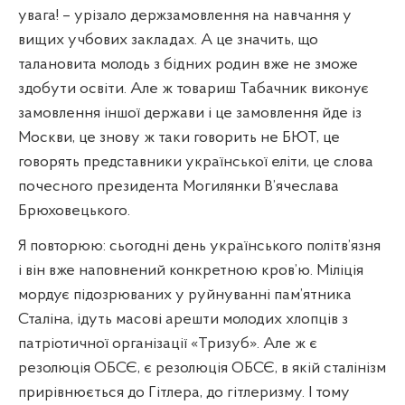
увага! – урізало держзамовлення на навчання у
вищих учбових закладах. А це значить, що
талановита молодь з бідних родин вже не зможе
здобути освіти. Але ж товариш Табачник виконує
замовлення іншої держави і це замовлення йде із
Москви, це знову ж таки говорить не БЮТ, це
говорять представники української еліти, це слова
почесного президента Могилянки В’ячеслава
Брюховецького.
Я повторюю: сьогодні день українського політв’язня
і він вже наповнений конкретною кров’ю. Міліція
мордує підозрюваних у руйнуванні пам’ятника
Сталіна, ідуть масові арешти молодих хлопців з
патріотичної організації «Тризуб». Але ж є
резолюція ОБСЄ, є резолюція ОБСЄ, в якій сталінізм
прирівнюється до Гітлера, до гітлеризму. І тому