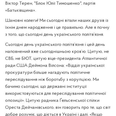
Віктор Терен, "Блок Юлії Тимошенко", партія
«Батьківщина».
Шановні колеги! Ми сьогодні вітали наших друзів із
їхнім днем народження і це правильно. Але я почну
з того, що сьогодні день українського політв’язня.
Сьогодні день українського політв’язня і цей день
наповнений вже сьогоднішньою кров’ю. Цитую, не
СВБ, не БЮТ, цитую віце-президента Атлантичної
ради США Деймона Вілсона: «Відділ української
прокуратури більше нагадують політичне
переслідування ніж боротьбу з корупцією. Ми
бачимо сьогодні, що державні інституції
використовуються для переслідування політичної
опозиції». Цитую радника Ґельсенської спілки
Ореста Дейчанівського, він говорить про те, що світ
добре розуміє, що діється в Україні і далі. «Якщо