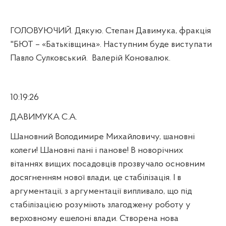
ГОЛОВУЮЧИЙ. Дякую. Степан Давимука, фракція
"БЮТ – «Батьківщина». Наступним буде виступати
Павло Сулковський.
Валерій Коновалюк.
10:19:26
ДАВИМУКА С.А.
Шановний Володимире Михайловичу, шановні
колеги! Шановні пані і панове! В новорічних
вітаннях вищих посадовців прозвучало основним
досягненням нової влади, це стабілізація. І в
аргументації, з аргументації випливало, що під
стабілізацією розуміють злагоджену роботу у
верховному ешелоні влади. Створена нова