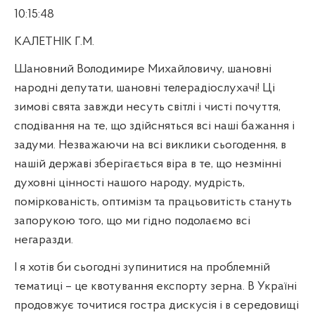
10:15:48
КАЛЕТНІК Г.М.
Шановний Володимире Михайловичу, шановні
народні депутати, шановні телерадіослухачі! Ці
зимові свята завжди несуть світлі і чисті почуття,
сподівання на те, що здійсняться всі наші бажання і
задуми. Незважаючи на всі виклики сьогодення, в
нашій державі зберігається віра в те, що незмінні
духовні цінності нашого народу, мудрість,
поміркованість, оптимізм та працьовитість стануть
запорукою того, що ми гідно подолаємо всі
негаразди.
І я хотів би сьогодні зупинитися на проблемній
тематиці – це квотування експорту зерна. В Україні
продовжує точитися гостра дискусія і в середовищі