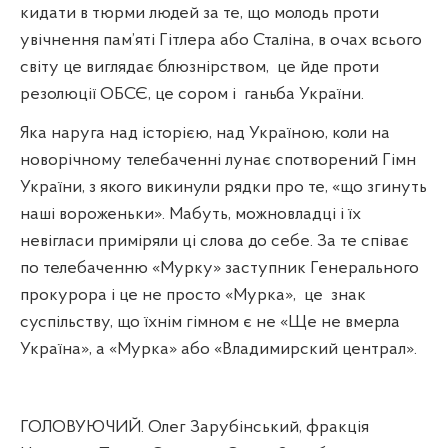
кидати в тюрми людей за те, що молодь проти
увічнення пам’яті Гітлера або Сталіна, в очах всього
світу це виглядає блюзнірством,
це йде проти
резолюції ОБСЄ, це сором і
ганьба України.
Яка наруга над історією, над Україною, коли на
новорічному телебаченні лунає спотворений Гімн
України, з якого викинули рядки про те, «що згинуть
наші вороженьки». Мабуть, можновладці і їх
невігласи приміряли ці слова до себе. За те співає
по телебаченню «Мурку» заступник Генерального
прокурора і це не просто «Мурка»,
це
знак
суспільству, що їхнім гімном є не «Ще не вмерла
Україна», а «Мурка» або «Владимирский централ».
ГОЛОВУЮЧИЙ. Олег Зарубінський, фракція