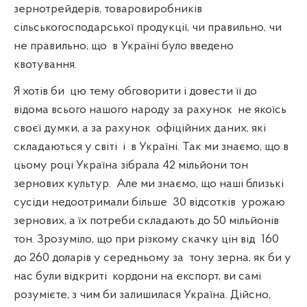
зернотрейдерів, товаровиробників
сільськогосподарської продукції, чи правильно, чи
не правильно, що
в Україні було введено
квотування.
Я хотів би
цю тему обговорити і довести її до
відома всього нашого народу за рахунок
не якоїсь
своєї думки, а за рахунок
офіційних даних, які
складаються у світі
і
в Україні. Так ми знаємо, що в
цьому році Україна зібрала 42 мільйони тон
зернових культур.
Але ми знаємо, що наші близькі
сусіди недоотримали більше
30 відсотків
урожаю
зернових, а їх потреби складають до 50 мільйонів
тон. Зрозуміло, що при різкому скачку цін від
160
до 260 доларів у середньому за
тону зерна, як би у
нас були відкриті
кордони на експорт, ви самі
розумієте, з чим би залишилася Україна. Дійсно,