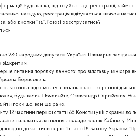
формації! Будь ласка, підготуйтесь до реєстрації, займіть 
асенко, нагадую, реєстрація відбувається шляхом натис
іва, або кнопки "за". Готові реєструватись?
тись.
вано 280 народних депутатів України. Пленарне засіданн
 відкритим.
ерше питання порядку денного: про відставку міністра в
Арсена Борисовича.
ться голова підкомітету з питань правоохоронної діяльн
вич, будь ласка. Почекайте, Олександр Сергійович. Ні-ні
 йти поки що, вам ще рано.
кту 12 частини першої статті 85 Конституції України до
раїни належить звільнення з посади членів Кабінету Мініс
ідповідно до частини першої статті 18 Закону України "П