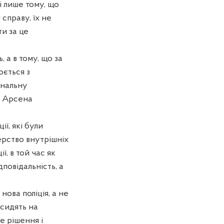
ці лише тому, що
справу, їх не
и за це
, а в тому, що за
юється з
інальну
и Арсена
ії, які були
ерство внутрішніх
, в той час як
дповідальність, а
нова поліція, а не
 сидять на
е рішення і