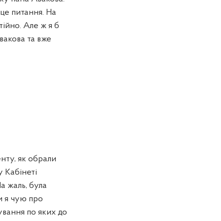
 це питання. На
ійно. Але ж я б
вакова та вже
енту, як обрали
у Кабінеті
а жаль, була
и я чую про
ування по яких до