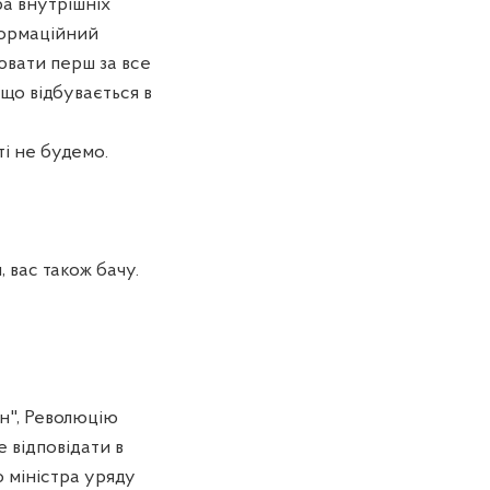
ра внутрішніх
нформаційний
лювати перш за все
 що відбувається в
ті не будемо.
 вас також бачу.
н", Революцію
е відповідати в
о міністра уряду