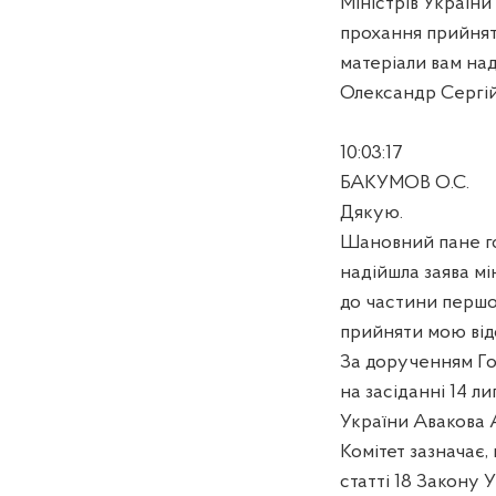
Міністрів Україн
прохання прийняти
матеріали вам над
Олександр Сергій
10:03:17
БАКУМОВ О.С.
Дякую.
Шановний пане го
надійшла заява мі
до частини першої
прийняти мою відс
За дорученням Го
на засіданні 14 л
України Авакова 
Комітет зазначає,
статті 18 Закону 