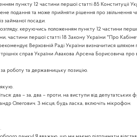
нням пункту 12 частини першої статті 85 Конституції Ук
чене подання та може прийняти рішення про звільнення ч
 із займаної посади.
озгляду, керуючись положенням пункту 12 частини першої
ни, частини першої статті 18 Закону України "Про Кабінет
т рекомендує Верховній Раді України визначитися шляхом
утрішніх справ України Авакова Арсена Борисовича про в
 за роботу та державницьку позицію.
якую.
ться: два – за, два – проти, на виступи від депутатських ф
др Олегович. З місця, будь ласка, включіть мікрофон.
.
оброго ранку! Я вважаю, що ми маємо підтримати відстав