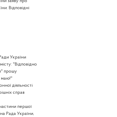
їни заяву про
ни. Відповідні
 Ради України
місту: "Відповідно
и" прошу
 маю!"
онної діяльності
рішніх справ
 частини першої
вна Рада України,