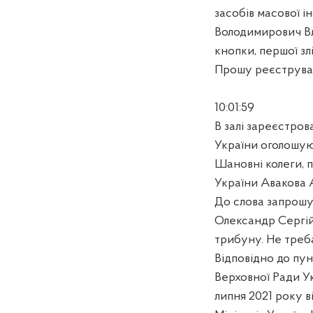
засобів масової ін
Володимирович Вл
кнопки, першої зл
Прошу реєструва
10:01:59
В залі зареєстро
України оголошую
Шановні колеги, п
України Авакова 
До слова запрошує
Олександр Сергійо
трибуну. Не треба
Відповідно до пун
Верховної Ради Ук
липня 2021 року в