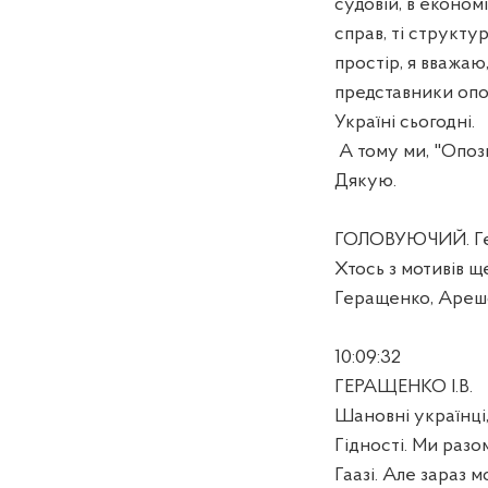
судовій, в економ
справ, ті структу
простір, я вважаю
представники опоз
Україні сьогодні.
А тому ми, "Опоз
Дякую.
ГОЛОВУЮЧИЙ. Гер
Хтось з мотивів щ
Геращенко, Арешо
10:09:32
ГЕРАЩЕНКО І.В.
Шановні українці
Гідності. Ми разо
Гаазі. Але зараз 