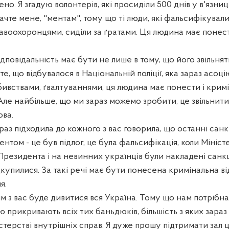
ено. Я згадую волонтерів, які просиділи 500 днів у в'язни
ачте мене, "ментам", тому що ті люди, які фальсифікували 
авоохоронцями, сиділи за ґратами. Ця людина має понест
дповідальність має бути не лише в тому, що його звільнять
е те, що відбувалося в Національній поліції, яка зараз асоці
бивствами, ґвалтуваннями, ця людина має понести і крим
 Але найбільше, що ми зараз можемо зробити, це звільнит
ва.
 раз підходила до кожного з вас говорила, що останні санкц
нтом - це був підлог, це була фальсифікація, коли Мініст
Президента і на невинних українців були накладені санкції
ідкупилися. За такі речі має бути понесена кримінальна ві
я.
м з вас буде дивитися вся Україна. Тому що нам потрібна 
ою прикривають всіх тих баньдюків, більшість з яких зараз
стерстві внутрішніх справ. Я дуже прошу підтримати зал ц