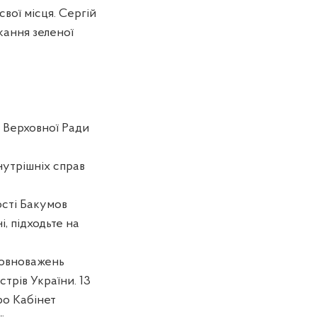
свої місця. Сергій
кання зеленої
я Верховної Ради
нутрішніх справ
ості Бакумов
, підходьте на
 повноважень
трів України. 13
ро Кабінет