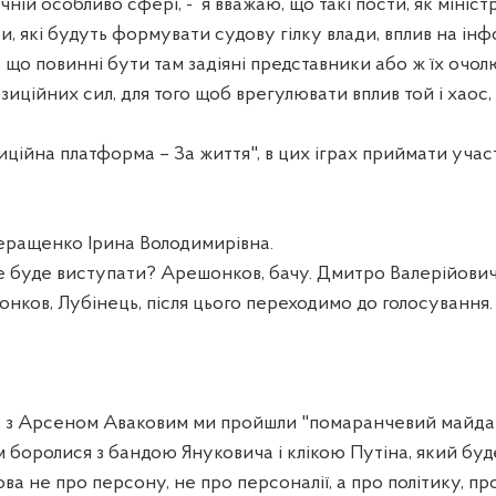
ічній особливо сфері, -
я вважаю, що такі пости, як мініст
ри, які будуть формувати судову гілку влади, вплив на і
, що повинні бути там задіяні представники або ж їх очо
иційних сил, для того щоб врегулювати вплив той і хаос,
иційна платформа – За життя", в цих іграх приймати учас
ащенко Ірина Володимирівна.
е буде виступати? Арешонков, бачу. Дмитро Валерійович,
нков, Лубінець, після цього переходимо до голосування.
, з Арсеном Аваковим ми пройшли "помаранчевий майда
м боролися з бандою Януковича і клікою Путіна, який буд
мова не про персону, не про персоналії, а про політику, пр