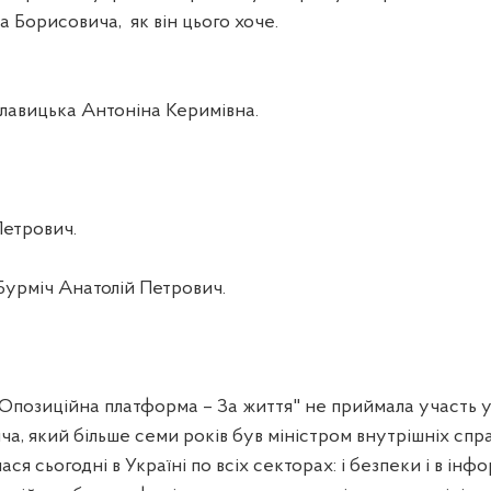
а Борисовича,
як він цього хоче.
вицька Антоніна Керимівна.
Петрович.
Бурміч Анатолій Петрович.
"Опозиційна платформа – За життя" не приймала участь у
, який більше семи років був міністром внутрішніх спра
лася сьогодні в Україні по всіх секторах: і безпеки і в інф