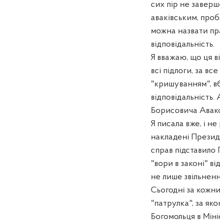
сих пір не заверш
аваківським, проб
можна назвати пр
відповідальність.
Я вважаю, що ця ві
всі підлоги, за вс
"кришуванням", в
відповідальність.
Борисовича Авако
Я писала вже, і не
накладені Президе
справ підставило 
"вори в законі" в
не лише звільненн
Сьогодні за кожни
"патрулка", за як
Богомольця в Міні