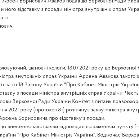
и" Арсен Борисович Аваков подав до Верховної Ради Укра
 його відставку з посади міністра внутрішніх справ Украї
ані.
ович.
ловуючий, шановні колеги, 13.07.2021 року до Верховної
ністра внутрішніх справ України Арсена Авакова такого з
 статті 18 Закону України "Про Кабінет Міністрів Україн
тавку з посади міністра внутрішніх справ України. Честь
лови Верховної Ради України Комітет з питань правоохор
ипня 2021 року (протокол 81) розглянув заяву міністра внут
Арсена Борисовича про відставку з посади.
 що внесення такої заяви відповідає положенням пункту 1
України "Про Кабінет Міністрів України". Водночас Верхо