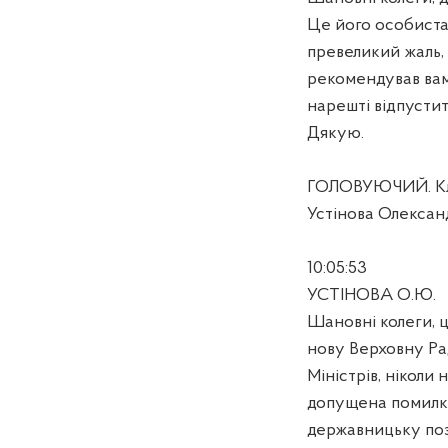
Це його особиста 
превеликий жаль, 
рекомендував вам,
нарешті відпустит
Дякую.
ГОЛОВУЮЧИЙ. Кли
Устінова Олексан
10:05:53
УСТІНОВА О.Ю.
Шановні колеги, ц
нову Верховну Рад
Міністрів, ніколи
допущена помилка,
державницьку пози