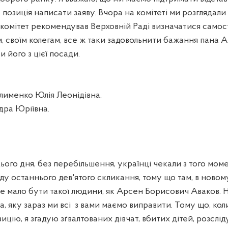
позиція написати заяву. Вчора на комітеті ми розглядали
комітет рекомендував Верховній Раді визначатися самост
 своїм колегам, все ж таки задовольнити бажання пана А
и його з цієї посади.
менко Юлія Леонідівна.
дра Юріївна.
ього дня, без перебільшення, українці чекали з того мом
у останнього дев'ятого скликання, тому що там, в новом
 не мало бути такої людини, як Арсен Борисович Аваков. Н
 яку зараз ми всі
з вами маємо виправити. Тому що, кол
цію, я згадую зґвалтованих дівчат, вбитих дітей, розслід