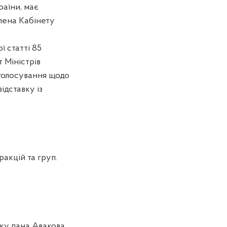
раїни, має
лена Кабінету
 статті 85
 Міністрів
 голосування щодо
ідставку із
ракцій та груп.
ку пана Авакова.