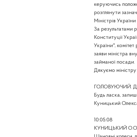
керуючись положе
розглянути зазна
Міністрів України
За результатами р
Конституції Украї
України", коміте
заяви міністра вн
займаної посади.
Дякуємо міністру
ГОЛОВУЮЧИЙ. Д
Будь ласка, запиші
Куницький Олексан
10:05:08
КУНИЦЬКИЙ О.О
Шановні колеги, д