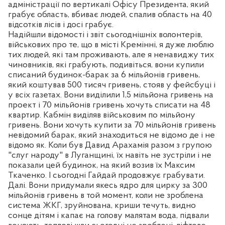
адміністрації по вертикалі Офісу Президента, який
грабує область, вбиває людей, спалив область на 40
відсотків лісів і досі грабує.
Надійшли відомості і звіт сьогоднішніх волонтерів,
військових про те, що в місті Кремінні, я дуже люблю
тих людей, які там проживають, але я ненавиджу тих
чиновників, які грабують, подивіться, вони купили
списаний будинок-барак за 6 мільйонів гривень,
який коштував 500 тисяч гривень, стояв у фейсбуці і
у всіх газетах. Вони виділили 1,5 мільйона гривень на
проект і 70 мільйонів гривень хочуть списати на 48
квартир. Кабмін виділяв військовим по мільйону
гривень. Вони хочуть купити за 70 мільйонів гривень
невідомий барак, який знаходиться не відомо де і не
відомо як. Коли був Давид Арахамія разом з групою
"слуг народу" в Луганщині, їх навіть не зустріли і не
показали цей будинок, на який возив їх Максим
Ткаченко. І сьогодні Гайдай продовжує грабувати.
Далі. Вони придумали якесь ядро для цирку за 300
мільйонів гривень в той момент, коли не зроблена
система ЖКГ, зруйнована, криши течуть, видно
сонце дітям і капає на голову малятам вода, підвали