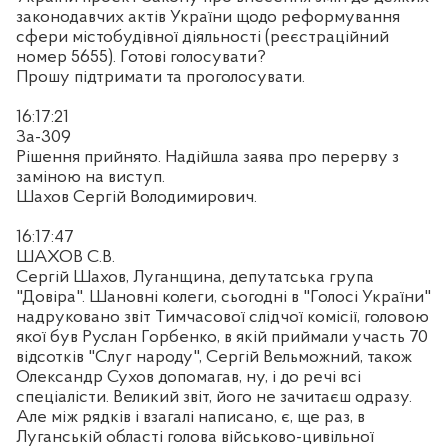
законодавчих актів України щодо реформування
сфери містобудівної діяльності (реєстраційний
номер 5655). Готові голосувати?
Прошу підтримати та проголосувати.
16:17:21
За-309
Рішення прийнято. Надійшла заява про перерву з
заміною на виступ.
Шахов Сергій Володимирович.
16:17:47
ШАХОВ С.В.
Сергій Шахов, Луганщина, депутатська група
"Довіра". Шановні колеги, сьогодні в "Голосі України"
надруковано звіт Тимчасової слідчої комісії, головою
якої був Руслан Горбенко, в якій приймали участь 70
відсотків "Слуг народу", Сергій Вельможний, також
Олександр Сухов допомагав, ну, і до речі всі
спеціалісти. Великий звіт, його не зачитаєш одразу.
Але між рядків і взагалі написано, є, ще раз, в
Луганській області голова військово-цивільної