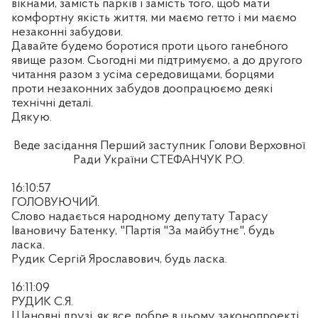
вікнами, замість парків і замість того, щоб мати
комфортну якість життя, ми маємо гетто і ми маємо
незаконні забудови.
Давайте будемо боротися проти цього ганебного
явище разом. Сьогодні ми підтримуємо, а до другого
читання разом з усіма середовищами, борцями
проти незаконних забудов доопрацюємо деякі
технічні деталі.
Дякую.
Веде засідання Перший заступник Голови Верховної
Ради України СТЕФАНЧУК Р.О.
16:10:57
ГОЛОВУЮЧИЙ.
Слово надається народному депутату Тарасу
Івановичу Батенку, "Партія "За майбутнє", будь
ласка.
Рудик Сергій Ярославович, будь ласка.
16:11:09
РУДИК С.Я.
Шановні друзі, як все добре в цьому законопроекті