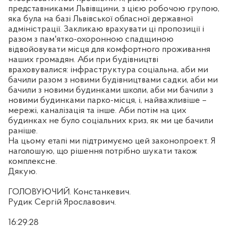
представниками Львівщини, з цією робочою групою,
яка була на базі Львівської обласної державної
адміністрації. Закликаю врахувати ці пропозиції і
разом з пам'ятко-охоронною спадщиною
відвойовувати місця для комфортного проживання
наших громадян. Аби при будівництві
враховувалися: інфраструктура соціальна, аби ми
бачили разом з новими будівництвами садки, аби ми
бачили з новими будинками школи, аби ми бачили з
новими будинками парко-місця, і, найважливіше –
мережі, каналізація та інше. Аби потім на цих
будинках не було соціальних криз, як ми це бачили
раніше.
На цьому етапі ми підтримуємо цей законопроект. Я
наголошую, що рішення потрібно шукати також
комплексне.
Дякую.
ГОЛОВУЮЧИЙ. Констанкевич.
Рудик Сергій Ярославович.
16:29:28