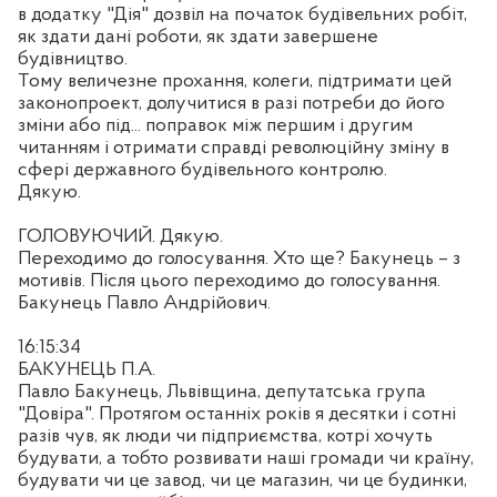
в додатку "Дія" дозвіл на початок будівельних робіт,
як здати дані роботи, як здати завершене
будівництво.
Тому величезне прохання, колеги, підтримати цей
законопроект, долучитися в разі потреби до його
зміни або під... поправок між першим і другим
читанням і отримати справді революційну зміну в
сфері державного будівельного контролю.
Дякую.
ГОЛОВУЮЧИЙ. Дякую.
Переходимо до голосування. Хто ще? Бакунець – з
мотивів. Після цього переходимо до голосування.
Бакунець Павло Андрійович.
16:15:34
БАКУНЕЦЬ П.А.
Павло Бакунець, Львівщина, депутатська група
"Довіра". Протягом останніх років я десятки і сотні
разів чув, як люди чи підприємства, котрі хочуть
будувати, а тобто розвивати наші громади чи країну,
будувати чи це завод, чи це магазин, чи це будинки,