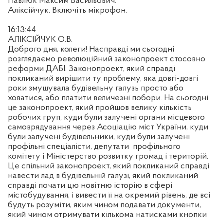
Павлюк Максим Васильович.
Аліксійчук. Включіть мікрофон.
16:13:44
АЛІКСІЙЧУК О.В.
Доброго дня, колеги! Насправді ми сьогодні
розглядаємо революційний законопроект стосовно
реформи ДАБІ. Законопроект, який справді
покликаний вирішити ту проблему, яка довгі-довгі
роки змушувала будівельну галузь просто або
ховатися, або платити величезні побори. На сьогодні
це законопроект, який пройшов велику кількість
робочих груп, куди були залучені органи місцевого
самоврядування через Асоціацію міст України, куди
були залучені будівельники, куди були залучені
профільні спеціалісти, депутати
профільного
комітету і Міністерство розвитку громад і територій.
Це спільний законопроект, який покликаний справді
навести лад в будівельній галузі, який покликаний
справді почати цю новітню історію в сфері
містобудування, і вивести її на окремий рівень, де всі
будуть розуміти, яким чином подавати документи,
який чином отримувати кількома натисками кнопки