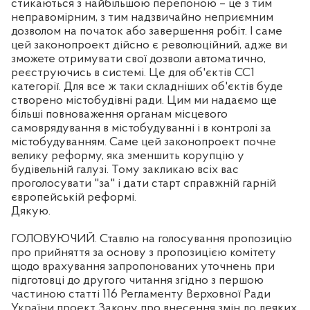
стикаються з найбільшою перепоною – це з тим
неправомірним, з тим надзвичайно неприємним
дозволом на початок або завершення робіт. І саме
цей законопроект дійсно є революційний, адже ви
зможете отримувати свої дозволи автоматично,
реєструючись в системі. Це для об'єктів СС1
категорії. Для все ж таки складніших об'єктів буде
створено містобудівні ради. Цим ми надаємо ще
більші повноваження органам місцевого
самоврядування в містобудуванні і в контролі за
містобудуванням. Саме цей законопроект почне
велику реформу, яка зменшить корупцію у
будівельній галузі. Тому закликаю всіх вас
проголосувати "за" і дати старт справжній гарній
європейській реформі.
Дякую.
ГОЛОВУЮЧИЙ. Ставлю на голосування пропозицію
про прийняття за основу з пропозицією комітету
щодо врахування запропонованих уточнень при
підготовці до другого читання згідно з першою
частиною статті 116 Регламенту Верховної Ради
України проект Закону про внесення змін до деяких