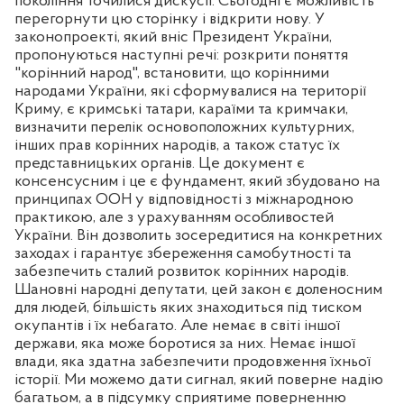
покоління точилися дискусії. Сьогодні є можливість
перегорнути цю сторінку і відкрити нову. У
законопроекті, який вніс Президент України,
пропонуються наступні речі: розкрити поняття
"корінний народ", встановити, що корінними
народами України, які сформувалися на території
Криму, є кримські татари, караїми та кримчаки,
визначити перелік основоположних культурних,
інших прав корінних народів, а також статус їх
представницьких органів. Це документ є
консенсусним і це є фундамент, який збудовано на
принципах ООН у відповідності з міжнародною
практикою, але з урахуванням особливостей
України. Він дозволить зосередитися на конкретних
заходах і гарантує збереження самобутності та
забезпечить сталий розвиток корінних народів.
Шановні народні депутати, цей закон є доленосним
для людей, більшість яких знаходиться під тиском
окупантів і їх небагато. Але немає в світі іншої
держави, яка може боротися за них. Немає іншої
влади, яка здатна забезпечити продовження їхньої
історії. Ми можемо дати сигнал, який поверне надію
багатьом, а в підсумку сприятиме поверненню