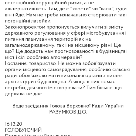
потенційний корупційний ризик, а не
альтернативність. Там, де є "хвости" чи "лапа", туди
він і йде. Нам не треба
изначально
створювати такі
потенційні
лазейки
.
Законопроектом пропонується вилучити зі змісту
державного регулювання у сфері містобудування і
питання планування територій як на
загальнодержавному, так і на місцевому рівні. Це
що? Це додасть нам прогнозованості в будівництві
міст і сіл, особливо агломерацій?
І останнє, товариство. Не можна зобов'язувати
органи місцевого самоврядування, особливо сільські
ради, обов'язково мати виконавчі органи з питань
архітектури і будівництва. А якщо в них немає
потреби, для чого їм створювати? Тим більше, що
держава не дає…
Веде засідання Голова Верховної Ради України
РАЗУМКОВ Д.О.
16:13:20
ГОЛОВУЮЧИЙ.