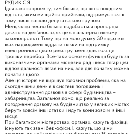
РУДИК С.Я.
Ідея законопроекту, тим більше, що він є похідним
від того, яким ми щойно прийняли, підтримується, в
тому числі нашою депутатською групою.
Мені, якщо чесно більше подобається пропорція
десять на дев'яносто, як це є в альтернативному
законопроекті. Тому що на мою думку 30 відсотків
всіх надходжень віддати тільки на підтримку
електронного цього реєстру, мені здається, це
трошки перебор. Все-таки основні функції будуть за
виконавчими органами місцевих рад і весь тягар цієї
відповідальності лягає на них, але для початку можна
почати з цього.
Але ця історія не вирішує головної проблеми, яка на
сьогоднішній день є в системі погоджень і
адміністрування дозволів в сфері будівництва –
хабарництва. Загальновідомо, що реально за
погодження дозволу на будівництво у великих містах
беруть зовсім інші статки і йдуть вони зовсім
в інші
місця.
При багатьох міністерствах, органах, кажуть фахівці,
існують так звані бек-офіси. І, кажуть, що ціни