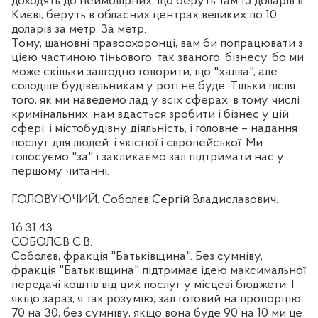
доходять до неймовірних, що беруть там 15 доларів в
Києві, беруть в обласних центрах великих по 10
доларів за метр. За метр.
Тому, шановні правоохоронці, вам би попрацювати з
цією частиною тіньового, так званого, бізнесу, бо ми
може скільки завгодно говорити, що "халва", але
солодше будівельникам у роті не буде. Тільки після
того, як ми наведемо лад у всіх сферах, в тому числі
кримінальних, нам вдасться зробити і бізнес у цій
сфері, і містобудівну діяльність, і головне – надання
послуг для людей: і якісної і європейської. Ми
голосуємо "за" і закликаємо зал підтримати нас у
першому читанні.
ГОЛОВУЮЧИЙ. Соболєв Сергій Владиславович.
16:31:43
СОБОЛЄВ С.В.
Соболєв, фракція "Батьківщина". Без сумніву,
фракція "Батьківщина" підтримає ідею максимальної
передачі коштів від цих послуг у місцеві бюджети. І
якщо зараз, я так розумію, зал готовий на пропорцію
70 на 30, без сумніву, якщо вона буде 90 на 10 ми це