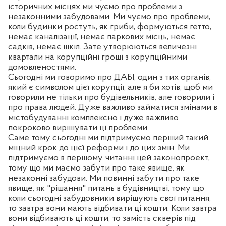
історичних місцях ми чуємо про проблеми з
незаконними забудовами. Ми чуємо про проблеми,
коли будинки ростуть, як гриби, формуються гетто,
немає каналізації, немає паркових місць, немає
садків, немає шкіл. Зате утворюються величезні
квартали на корупційні гроші з корупційними
домовленостями.
Сьогодні ми говоримо про ДАБІ, один з тих органів,
який є символом цієї корупції, але я би хотів, щоб ми
говорили не тільки про будівельників, але говорили і
про права людей. Дуже важливо займатися змінами в
містобудуванні комплексно і дуже важливо
покроково вирішувати ці проблеми.
Саме тому сьогодні ми підтримуємо перший такий
міцний крок до цієї реформи і до цих змін. Ми
підтримуємо в першому читанні цей законопроект,
тому що ми маємо забути про таке явище, як
незаконні забудови. Ми повинні забути про таке
явище, як "рішання" питань в будівництві, тому що
коли сьогодні забудовники вирішують свої питання,
то завтра вони мають відбивати ці кошти. Коли завтра
вони відбивають ці кошти, то замість скверів під