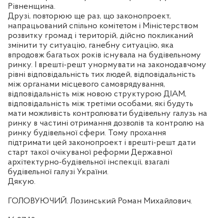
Рівненщина.
Друзі, повторюю ще раз, що законопроект,
напрацьований спільно комітетом і Міністерством
розвитку громад і територій, дійсно покликаний
змінити ту ситуацію, ганебну ситуацію, яка
впродовж багатьох років існувала на будівельному
ринку. І врешті-решт унормувати на законодавчому
рівні відповідальність тих людей, відповідальність
між органами місцевого самоврядування,
відповідальність між новою структурою ДІАМ,
відповідальність між третіми особами, які будуть
мати можливість контролювати будівельну галузь на
ринку в частині отримання дозволів та контролю на
ринку будівельної сфери. Тому прохання
підтримати цей законопроект і врешті-решт дати
старт такої очікуваної реформи Державної
архітектурно-будівельної інспекції, взагалі
будівельної галузі України.
Дякую.
ГОЛОВУЮЧИЙ. Лозинський Роман Михайлович.