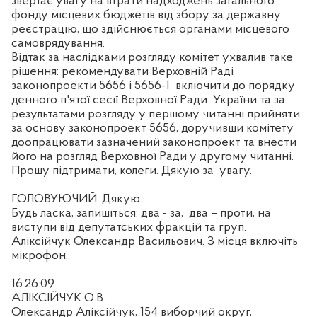
звертає увагу на втрати надходжень загального
фонду місцевих бюджетів від збору за державну
реєстрацію, що здійснюється органами місцевого
самоврядування.
Відтак за наслідками розгляду комітет ухвалив таке
рішення: рекомендувати Верховній Раді
законопроекти 5656 і 5656-1
включити до порядку
денного п'ятої сесії Верховної Ради
України та за
результатами розгляду у першому читанні прийняти
за основу законопроект 5656, доручивши комітету
доопрацювати зазначений законопроект та внести
його на розгляд Верховної Ради у другому читанні.
Прошу підтримати, колеги. Дякую за
увагу.
ГОЛОВУЮЧИЙ. Дякую.
Будь ласка, запишіться: два - за,
два – проти, на
виступи від депутатських фракцій та груп.
Аліксійчук Олександр Васильович. З місця включіть
мікрофон.
16:26:09
АЛІКСІЙЧУК О.В.
Олександр Аліксійчук, 154 виборчий округ,