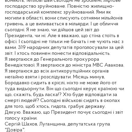
воняють, теплові шви сьогодні не зроблені, ліфтове
господарство зруйноване. Повністю жилищно-
господарський комплекс зруйнований. Ями як
могили в області, вони списують сотнями мільйонів
гривень, а це виливається в мільярди. І це обличчя
сьогодні. Я не знаю, чи дійшов цей звіт до
Президента, чи ні. Але я вважаю, що стіна стоїть в
офісі. І сьогодні не тільки не бачать і не чують нас з
вами. 319 народних депутатів проголосували за цей
звіт. І хтось повинен понести відповідальність.
Я звертаюся до Генерального прокурора
Венедіктової. Я звертаюся до міністра МВС Авакова.
Я звертаюся до всіх антикорупційних органів
негайно взяти і розслідувати. Місяць минув,
Бородавко сидить в кріслі, ніхто не може його от
туда видьорнути. Він що сьогодні керує країною чи
що, скажіть, будь ласка!? Хто буде відповідати за
смерті людей!? Сьогодні військові сидять в окопах
для того, щоб хтось, гидота, грабує державу.
Дякую. Вважаю, що Президент почує сьогодні і звіт
голосу країни.
Сергій Шахов, Луганщина, депутатська група
"Довіра".