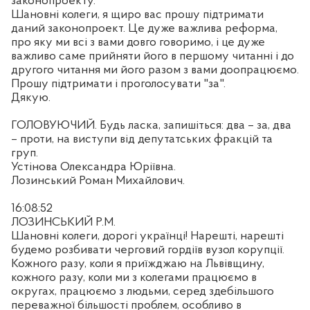
законопроекту.
Шановні колеги, я щиро вас прошу підтримати
даний законопроект. Це дуже важлива реформа,
про яку ми всі з вами довго говоримо, і це дуже
важливо саме прийняти його в першому читанні і до
другого читання ми його разом з вами доопрацюємо.
Прошу підтримати і проголосувати "за".
Дякую.
ГОЛОВУЮЧИЙ. Будь ласка, запишіться: два – за, два
– проти, на виступи від депутатських фракцій та
груп.
Устінова Олександра Юріївна.
Лозинський Роман Михайлович.
16:08:52
ЛОЗИНСЬКИЙ Р.М.
Шановні колеги, дорогі українці! Нарешті, нарешті
будемо розбивати черговий гордіїв вузол корупції.
Кожного разу, коли я приїжджаю на Львівщину,
кожного разу, коли ми з колегами працюємо в
округах, працюємо з людьми, серед здебільшого
переважної більшості проблем, особливо в