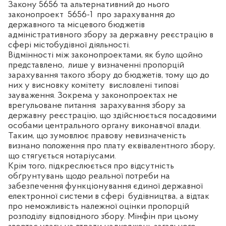
Закону 5656 та альтернативний до нього
законопроект
5656-1
про зарахування до
державного та місцевого бюджетів
адміністративного збору за державну реєстрацію в
сфері містобудівної діяльності.
Відмінності між законопроектами, як було щойно
представлено,
лише у визначенні пропорцій
зарахування такого збору до бюджетів, тому що до
них у висновку комітету
висловлені типові
зауваження. Зокрема у законопроектах не
врегульоване питання
зарахування збору за
державну реєстрацію, що здійснюється посадовими
особами центрального органу виконавчої влади.
Таким, що зумовлює правову невизначеність
визнано положення про плату еквівалентного збору,
що стягується нотаріусами.
Крім того, підкреслюється про відсутність
обґрунтувань щодо реальної потреби на
забезпечення функціонування єдиної державної
електронної системи в сфері
будівництва, а відтак
про неможливість належної оцінки пропорцій
розподілу відповідного збору. Мінфін при цьому