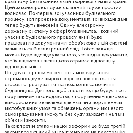
край тому беззаконню, який творився в нашій країні.
Цей законопроект дуже складний і дуже простий
водночас. По-перше, всі учасники будівельного
процесу, вся проектна документація, всі вихідні дані
тепер будуть внесені в Єдину електронну
державну систему в сфері будівництва. І кожний
учасник будівельного процесу, який буде
працювати з документами, обов'язково в цій системі
залишить свій електронний слід. Тобто завжди
можна буде відслідкувати того, хто видав документи,
хто їх підписав, і після цього отримає відповідну
відповідальність.
По-друге, органи місцевого самоврядування
отримають дуже широкі, жорсткі повноваження
стосовно
реагування
на незаконні самочинні
будівництва. Для того, щоб знести те, що будується з
порушенням законодавства, з порушенням цільового
використання
земельної ділянки чи з порушенням
містобудівних умов та обмежень, органи місцевого
самоврядування зможуть без суду заходити на такі
об'єкти і зносити.
Також третім етапом нашої реформи це буде третій
законопроект, який ми очікуємо вже на реєстрацію