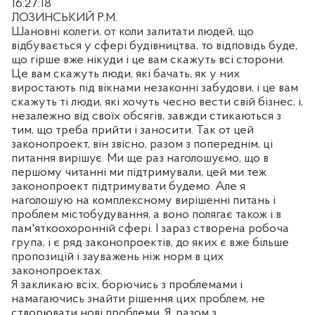
16:27:18
ЛОЗИНСЬКИЙ Р.М.
Шановні колеги, от коли запитати людей, що
відбувається у сфері будівництва, то відповідь буде,
що гірше вже нікуди і це вам скажуть всі сторони.
Це вам скажуть люди, які бачать, як у них
виростають під вікнами незаконні забудови, і це вам
скажуть ті люди, які хочуть чесно вести свій бізнес, і,
незалежно від своїх обсягів, завжди стикаються з
тим, що треба прийти і заносити. Так от цей
законопроект, він звісно, разом з попереднім, ці
питання вирішує. Ми ще раз наголошуємо, що в
першому читанні ми підтримували, цей ми теж
законопроект підтримувати будемо. Але я
наголошую на комплексному вирішенні питань і
проблем містобудування, а воно полягає також і в
пам'яткоохоронній сфері. І зараз створена робоча
група, і є ряд законопроектів, до яких є вже більше
пропозицій і зауважень ніж норм в цих
законопроектах.
Я закликаю всіх, борючись з проблемами і
намагаючись знайти рішення цих проблем, не
створювати нові проблеми. Я, разом з