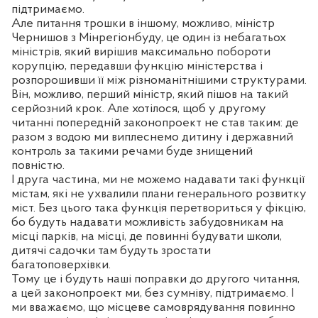
підтримаємо.
Але питання трошки в іншому, можливо, міністр
Чернишов з Мінрегіонбуду, це один із небагатьох
міністрів, який вирішив максимально побороти
корупцію, передавши функцію міністерства і
розпорошивши її між різноманітнішими структурами.
Він, можливо, перший міністр, який пішов на такий
серйозний крок. Але хотілося, щоб у другому
читанні попередній законопроект не став таким: де
разом з водою ми виплеснемо дитину і державний
контроль за такими речами буде знищений
повністю.
І друга частина, ми не можемо надавати такі функції
містам, які не ухвалили плани генерального розвитку
міст. Без цього така функція перетвориться у фікцію,
бо будуть надавати можливість забудовникам на
місці парків, на місці, де повинні будувати школи,
дитячі садочки там будуть зростати
багатоповерхівки.
Тому це і будуть наші поправки до другого читання,
а цей законопроект ми, без сумніву, підтримаємо. І
ми вважаємо, що місцеве самоврядування повинно