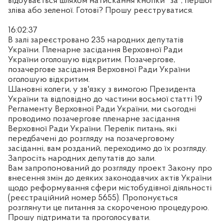
відбувається шляхом натискання кнопки "за", першої
зліва або зеленої. Готові? Прошу реєструватися.
16:02:37
В залі зареєстровано 235 народних депутатів
України. Пленарне засідання Верховної Ради
України оголошую відкритим. Позачергове,
позачергове засідання Верховної Ради України
оголошую відкритим.
Шановні колеги, у зв'язку з вимогою Президента
України та відповідно до частини восьмої статті 19
Регламенту Верховної Ради України, ми сьогодні
проводимо позачергове пленарне засідання
Верховної Ради України. Перелік питань, які
передбачені до розгляду на позачерговому
засіданні, вам розданий, переходимо до їх розгляду.
Запросіть народних депутатів до зали.
Вам запропонований до розгляду проект Закону про
внесення змін до деяких законодавчих актів України
щодо реформування сфери містобудівної діяльності
(реєстраційний номер 5655). Пропонується
розглянути це питання за скороченою процедурою.
Прошу підтримати та проголосувати.