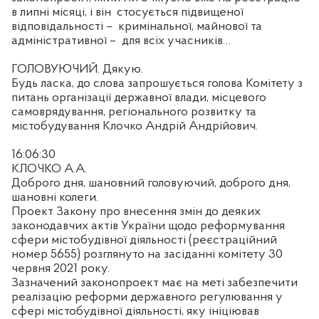
в липні місяці, і він
стосується підвищеної
відповідальності –
кримінальної, майнової та
адміністративної –
для всіх учасників…
ГОЛОВУЮЧИЙ. Дякую.
Будь ласка, до слова запрошується голова Комітету з
питань організації державної влади, місцевого
самоврядування, регіонального розвитку та
містобудування Клочко Андрій Андрійович.
16:06:30
КЛОЧКО А.А.
Доброго дня, шановний головуючий, доброго дня,
шановні колеги.
Проект Закону про внесення змін до деяких
законодавчих актів України щодо реформування
сфери містобудівної діяльності (реєстраційний
номер 5655) розглянуто на засіданні комітету 30
червня 2021 року.
Зазначений законопроект має на меті забезпечити
реалізацію реформи державного регулювання у
сфері містобудівної діяльності, яку ініціював