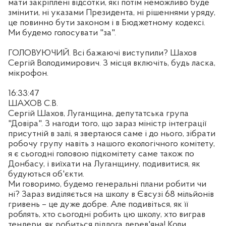
мати закріплені відсотки, які потім неможливо буде
змінити, ні указами Президента, ні рішеннями уряду,
це повинно бути законом і в Бюджетному кодексі.
Ми будемо голосувати "за".
ГОЛОВУЮЧИЙ. Всі бажаючі виступили? Шахов
Сергій Володимирович. З місця включіть, будь ласка,
мікрофон.
16:33:47
ШАХОВ С.В.
Сергій Шахов, Луганщина, депутатська група
"Довіра". З нагоди того, що зараз міністр інтеграції
присутній в залі, я звертаюся саме і до нього, зібрати
робочу групу навіть з нашого екологічного комітету,
я є сьогодні головою підкомітету саме також по
Донбасу, і виїхати на Луганщину, подивитися, як
будуються об'єкти.
Ми говоримо, будемо генеральні плани робити чи
ні? Зараз виділяється на школу в Євсузі 68 мільйонів
гривень – це дуже добре. Але подивіться, як її
роблять, хто сьогодні робить цю школу, хто виграв
тендери, як робиться підлога дерев'яна! Коли