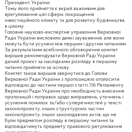
Президент України.
Тому його прийняття є вкрай важливим для
врегулювання цієї сфери, покращення
інвестиційного клімату та для розвитку будівництва
в цілому.
Головне науково-експертне управління Верховної
Ради України висловило деякі зауваження, але вони
можуть бути усунені між першим і другим читанням.
За результатами всебічного обговорення комітет
вирішив рекомендувати Верховній Раді України
даний проект за наслідками розгляду в першому
читанні прийняти за основу.
Комітет також вирішив звернутися до Голови
Верховної Ради України з пропозицією оголосити
відповідно до частини першої статті 116 Регламенту
Верховної Ради України про необхідність внесення
пропозицій і поправок щодо виправлень, уточнень і
усунення помилок та/або суперечностей у тексті
законопроекту, інших структурних частин
законопроекту, інших законодавчих актів, що не
були предметом розгляду в першому читанні та
відповідатимуть предмету правового регулювання