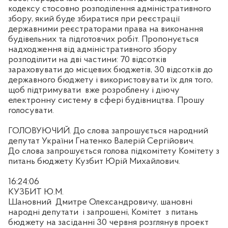
кодексу стосовно розподілення адміністративного
збору, який буде збиратися при реєстрації
державними реєстраторами права на виконання
будівельних та підготовчих робіт. Пропонується
надходження від адміністративного збору
розподілити на дві частини: 70 відсотків
зараховувати до місцевих бюджетів, 30 відсотків до
державного бюджету і використовувати їх для того,
щоб підтримувати
вже розроблену і діючу
електронну систему в сфері будівництва. Прошу
голосувати.
ГОЛОВУЮЧИЙ. До слова запрошується народний
депутат України Гнатенко Валерій Сергійович.
До слова запрошується голова підкомітету Комітету з
питань бюджету Кузбит Юрій Михайлович.
16:24:06
КУЗБИТ Ю.М.
Шановний
Дмитре Олександровичу, шановні
народні депутати
і запрошені, Комітет
з питань
бюджету на засіданні 30 червня розглянув проект