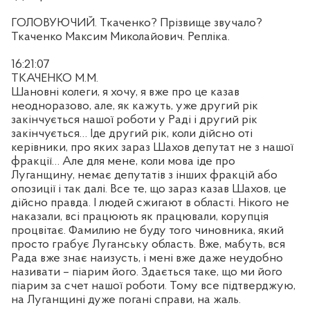
ГОЛОВУЮЧИЙ. Ткаченко? Прізвище звучало?
Ткаченко Максим Миколайович. Репліка.
16:21:07
ТКАЧЕНКО М.М.
Шановні колеги, я хочу, я вже про це казав
неодноразово, але, як кажуть, уже другий рік
закінчується нашої роботи у Раді і другий рік
закінчується… Іде другий рік, коли дійсно оті
керівники, про яких зараз Шахов депутат не з нашої
фракції… Але для мене, коли мова іде про
Луганщину, немає депутатів з інших фракцій або
опозиції і так далі. Все те, що зараз казав Шахов, це
дійсно правда. І людей сжигают в області. Нікого не
наказали, всі працюють як працювали, корупція
процвітає. Фамилию не буду того чиновника, який
просто грабує Луганську область. Вже, мабуть, вся
Рада вже знає наизусть, і мені вже даже неудобно
називати – піарим його. Здається таке, що ми його
піарим за счет нашої роботи. Тому все підтверджую,
на Луганщині дуже погані справи, на жаль.