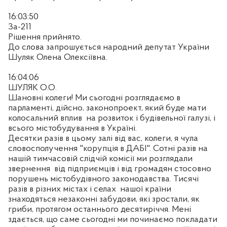
16:03:50
За-211
Рішення прийнято.
До слова запрошується народний депутат України
Шуляк Олена Олексіївна.
16:04:06
ШУЛЯК О.О.
Шановні колеги! Ми сьогодні розглядаємо в
парламенті, дійсно, законопроект, який буде мати
колосальний вплив
на розвиток і будівельної галузі, і
всього містобудування в Україні.
Десятки разів в цьому залі від вас, колеги, я чула
словосполучення "корупція в ДАБІ". Сотні разів на
нашій тимчасовій слідчій комісії ми розглядали
звернення
від підприємців і від громадян стосовно
порушень містобудівного законодавства. Тисячі
разів в різних містах і селах
нашої країни
знаходяться незаконні забудови, які зростали, як
гриби, протягом останнього десятиріччя. Мені
здається, що саме сьогодні ми починаємо покладати