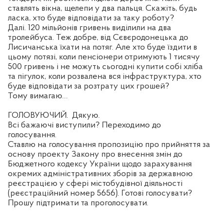
ставлять вікна, щелепи у два пальця. Скажіть, будь
ласка, хто буде відповідати за таку роботу?
Далі. 120 мільйонів гривень виділили на два
тролейбуса. Теж добре, від Сєвєродонецька до
Лисичанська їхати на потяг. Але хто буде їздити в
цьому потязі, коли пенсіонери отримують 1 тисячу
500 гривень і не можуть сьогодні купити собі хліба
та пігулок, коли розвалена вся інфраструктура, хто
буде відповідати за розтрату цих грошей?
Тому вимагаю…
ГОЛОВУЮЧИЙ.
Дякую.
Всі бажаючі виступили? Переходимо до
голосування.
Ставлю на голосування пропозицію про прийняття за
основу проекту Закону про внесення змін до
Бюджетного кодексу України щодо зарахування
окремих адміністративних зборів за державною
реєстрацією у сфері містобудівної діяльності
(реєстраційний номер 5656). Готові голосувати?
Прошу підтримати та проголосувати.