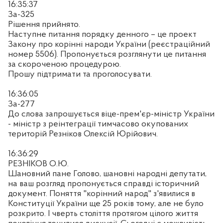
16:35:37
За-325
Рішення прийнято.
Наступне питання порядку денного – це проект
Закону про корінні народи України (реєстраційний
номер 5506). Пропонується розглянути це питання
за скороченою процедурою.
Прошу підтримати та проголосувати.
16:36:05
За-277
До слова запрошується віце-прем'єр-міністр України
- міністр з реінтеграції тимчасово окупованих
територій Резніков Олексій Юрійович.
16:36:29
РЕЗНІКОВ О.Ю.
Шановний пане Голово, шановні народні депутати,
на ваш розгляд пропонується справді історичний
документ. Поняття "корінний народ" з'явилися в
Конституції України ще 25 років тому, але не було
розкрито. І чверть століття протягом цілого життя