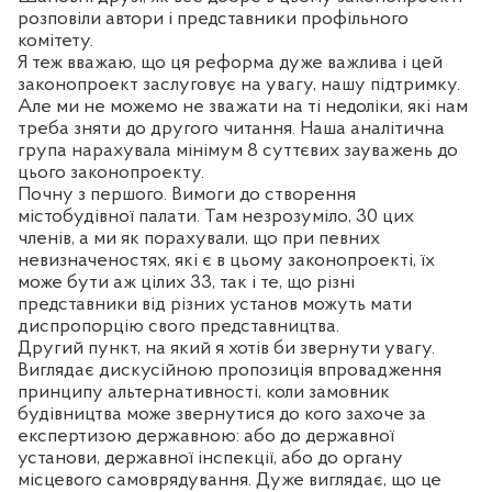
розповіли автори і представники профільного
комітету.
Я теж вважаю, що ця реформа дуже важлива і цей
законопроект заслуговує на увагу, нашу підтримку.
Але ми не можемо не зважати на ті недоліки, які нам
треба зняти до другого читання. Наша аналітична
група нарахувала мінімум 8 суттєвих зауважень до
цього законопроекту.
Почну з першого. Вимоги до створення
містобудівної палати. Там незрозуміло, 30 цих
членів, а ми як порахували, що при певних
невизначеностях, які є в цьому законопроекті, їх
може бути аж цілих 33, так і те, що різні
представники від різних установ можуть мати
диспропорцію свого представництва.
Другий пункт, на який я хотів би звернути увагу.
Виглядає дискусійною пропозиція впровадження
принципу альтернативності, коли замовник
будівництва може звернутися до кого захоче за
експертизою державною: або до державної
установи, державної інспекції, або до органу
місцевого самоврядування. Дуже виглядає, що це