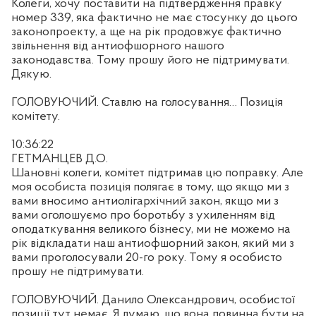
Колеги, хочу поставити на підтвердження правку
номер 339, яка фактично не має стосунку до цього
законопроекту, а ще на рік продовжує фактично
звільнення від антиофшорного нашого
законодавства. Тому прошу його не підтримувати.
Дякую.
ГОЛОВУЮЧИЙ. Ставлю на голосування… Позиція
комітету.
10:36:22
ГЕТМАНЦЕВ Д.О.
Шановні колеги, комітет підтримав цю поправку. Але
моя особиста позиція полягає в тому, що якщо ми з
вами вносимо антиолігархічний закон, якщо ми з
вами оголошуємо про боротьбу з ухиленням від
оподаткування великого бізнесу, ми не можемо на
рік відкладати наш антиофшорний закон, який ми з
вами проголосували 20-го року. Тому я особисто
прошу не підтримувати.
ГОЛОВУЮЧИЙ. Данило Олександрович, особистої
позиції тут немає. Я думаю, що вона повинна бути на