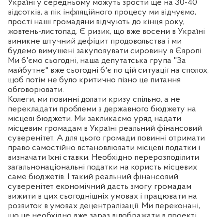
Україні у середньому можуть зрости ще на 30-40
відсотків, а пік інфляційного процесу ми відчуємо,
прості наші громадяни відчують до кінця року,
жовтень-листопад. Є ризик, що вже восени в Україні
виникне штучний дефіцит продовольства і ми
будемо вимушені закуповувати сировину в Європі.
Ми б'ємо сьогодні, наша депутатська група "За
майбутнє" вже сьогодні б'є по цій ситуації на сполох,
щоб потім не було критично пізно це питання
обговорювати.
Колеги, ми повинні долати кризу спільно, а не
перекладати проблеми з державного бюджету на
місцеві бюджети. Ми закликаємо уряд надати
місцевим громадам в Україні реальний фінансовий
суверенітет. А для цього громади повинні отримати
право самостійно встановлювати місцеві податки і
визначати їхні ставки. Необхідно перерозподілити
загальнонаціональні податки на користь місцевих
саме бюджетів. І такий реальний фінансовий
суверенітет економічний дасть змогу громадам
вижити в цих сьогоднішніх умовах і працювати на
розвиток в умовах децентралізації. Ми переконані,
що це необхідно вже зараз відображати в проекті