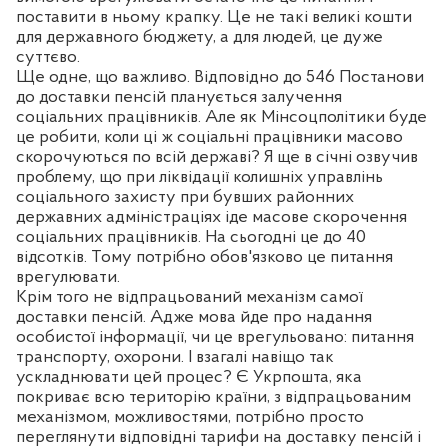
поставити в ньому крапку. Це не такі великі кошти
для державного бюджету, а для людей, це дуже
суттєво.
Ще одне, що важливо. Відповідно до 546 Постанови
до доставки пенсій планується залучення
соціальних працівників. Але як Мінсоцполітики буде
це робити, коли ці ж соціальні працівники масово
скорочуються по всій державі? Я ще в січні озвучив
проблему, що при ліквідації колишніх управлінь
соціального захисту при бувших районних
державних адміністраціях іде масове скорочення
соціальних працівників. На сьогодні це до 40
відсотків. Тому потрібно обов'язково це питання
врегулювати.
Крім того не відпрацьований механізм самої
доставки пенсій. Адже мова йде про надання
особистої інформації, чи це врегульовано: питання
транспорту, охорони. І взагалі навіщо так
ускладнювати цей процес? Є Укрпошта, яка
покриває всю територію країни, з відпрацьованим
механізмом, можливостями, потрібно просто
переглянути відповідні тарифи на доставку пенсій і