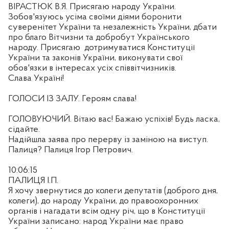
ВІРАСТЮК В.Я. Присягаю народу України.
Зобов'язуюсь усіма своїми діями боронити
суверенітет України та незалежність України, дбати
про благо Вітчизни та добробут Українського
народу. Присягаю
дотримуватися Конституції
України та законів України, виконувати свої
обов'язки в інтересах усіх співвітчизників.
Слава Україні!
ГОЛОСИ ІЗ ЗАЛУ. Героям слава!
ГОЛОВУЮЧИЙ. Вітаю вас! Бажаю успіхів! Будь ласка,
сідайте.
Надійшла заява про перерву із заміною на виступ.
Палиця? Палиця Ігор Петрович.
10:06:15
ПАЛИЦЯ І.П.
Я хочу звернутися до колеги депутатів (доброго дня,
колеги), до народу України, до правоохоронних
органів і нагадати всім одну річ, що в Конституції
України записано: народ України має право