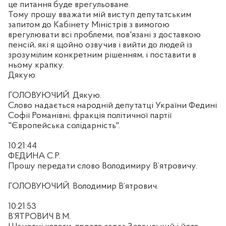
це питання буде врегульоване.
Тому прошу вважати мій виступ депутатським
запитом до Кабінету Міністрів з вимогою
врегулювати всі проблеми, пов'язані з доставкою
пенсій, які я щойно озвучив і вийти до людей із
зрозумілим конкретним рішенням, і поставити в
ньому крапку.
Дякую.
ГОЛОВУЮЧИЙ. Дякую.
Слово надається народній депутатці України Федині
Софії Романівні, фракція політичної партії
"Європейська солідарність".
10:21:44
ФЕДИНА С.Р.
Прошу передати слово Володимиру В’ятровичу.
ГОЛОВУЮЧИЙ. Володимир В’ятрович.
10:21:53
В’ЯТРОВИЧ В.М.