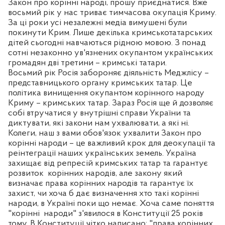
Закон про корінні народі, прошу приєднатися. Вже
восьмий рік у нас триває тимчасова окупація Криму.
За ці роки усі незалежні медіа вимушені були
покинути Крим. Лише декілька кримськотатарських
дітей сьогодні навчаються рідною мовою. З понад
сотні незаконно ув'язнених окупантом українських
громадян дві третини – кримські татари.
Восьмий рік Росія забороняє діяльність Меджлісу –
представницького органу кримських татар. Це
політика винищення окупантом корінного народу
Криму – кримських татар. Зараз Росія ще й дозволяє
собі втручатися у внутрішні справи України та
диктувати, які закони нам ухвалювати, а які ні.
Колеги, наш з вами обов'язок ухвалити Закон про
корінні народи – це важливий крок для деокупації та
реінтеграції наших українських земель. Україна
захищає від репресій кримських татар та гарантує
розвиток
корінних народів, але закону який
визначає права корінних народів та гарантує їх
захист, чи хоча б дає визначення хто такі корінні
народи, в Україні поки що немає. Хоча саме поняття
"корінні
народи" з'явилося в Конституції 25 років
тому. В Конституції чітко написано: "права корінних