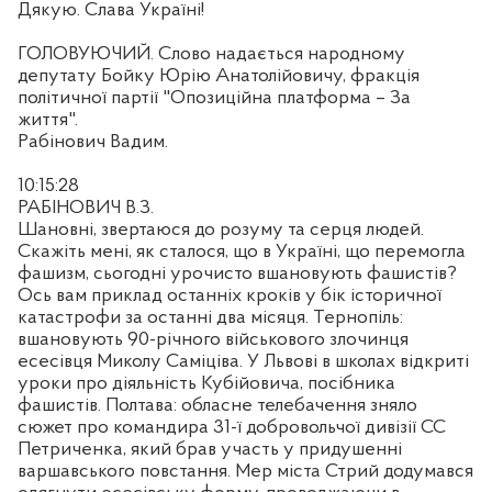
Дякую. Слава Україні!
ГОЛОВУЮЧИЙ. Слово надається народному
депутату Бойку Юрію Анатолійовичу, фракція
політичної партії "Опозиційна платформа – За
життя".
Рабінович Вадим.
10:15:28
РАБІНОВИЧ В.З.
Шановні, звертаюся до розуму та серця людей.
Скажіть мені, як сталося, що в Україні, що перемогла
фашизм, сьогодні урочисто вшановують фашистів?
Ось вам приклад останніх кроків у бік історичної
катастрофи за останні два місяця. Тернопіль:
вшановують 90-річного військового злочинця
есесівця Миколу Саміціва. У Львові в школах відкриті
уроки про діяльність Кубійовича, посібника
фашистів. Полтава: обласне телебачення зняло
сюжет про командира 31-ї добровольчої дивізії СС
Петриченка, який брав участь у придушенні
варшавського повстання. Мер міста Стрий додумався