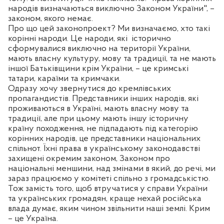
народів визначаються виключно Законом України", –
законом, якого немає.
Про що цей законопроект? Ми визначаємо, хто такі
корінні народи. Це народи, які
історично
сформувалися виключно на території України,
мають власну культуру, мову та традиції, та не мають
іншої Батьківщини крім України, – це кримські
татари, караїми та кримчаки.
Одразу хочу звернутися до кремлівських
пропагандистів. Представники інших народів, які
проживаються в Україні, мають власну мову та
традиції, але при цьому мають іншу історичну
країну походження, не підпадають під категорію
корінних народів, це представники національних
спільнот. Їхні права в українському законодавстві
захищені окремим законом, Законом про
національні меншини, над змінами в який, до речі, ми
зараз працюємо у комітеті спільно з громадськістю.
Тож замість того, щоб втручатися у справи України
та українських громадян, краще нехай російська
влада думає, яким чином звільнити наші землі. Крим
– це Україна.