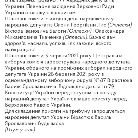
В залі зареєстровано 177 народних депутатів
України. Пленарне засідання Верховної Ради
України оголошую відкритим.
Шановні колеги, сьогодні день народження у
народних депутатів Олени Георгіївни Лис
(Оплески)
,
Віктора Івановича Балоги
(Оплески)
і Олександра
Михайловича Ткаченка
(Оплески)
. Бажаю вам
здоров'я, наснаги, успіхів, і як завжди, всього
найкращого!
Шановні колеги, 9 червня 2021 року Центральна
виборча комісія зареєструвала народного депутата
України, обраного на проміжних виборах народного
депутата України 28 березня 2021 року в
одномандатному виборчому окрузі № 87 Вірастюка
Василя Ярославовича. Відповідно до статті 79
Конституції України перед вступом на посаду
народний депутат України складає присягу перед
Верховною Радою України.
Для складення присяги на трибуну запрошується
народний депутат України Вірастюк Василь
Ярославович, будь ласка.
(Шум у залі)