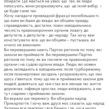
обирати. Це мається на увазі, що
так, як люди
голосують, вони розраховують, що
це їхній вибір,
і
це буде саме так.
Хочу нагадати провладній фракції монобільшості,
що коли ви йшли до влади, ви обіцяли правду,
справедливість, достаток, повні холодильники,
чесність правоохоронних органів, повагу до
депутатів, а депутатів – до народу. Так хочу вам
констатувати: все, що ви обіцяли – пустышка, ви
нічого не виконали.
Ви перевершили навіть Партію регіонів по тому, які
закони ви приймаєте. Ви перевершили Партію
регіонів по тому, як ви тиснете на правоохоронні
органи і на судові органи влади. Люди, які кожен
день заглядають в холодильник після турборежиму,
після позачергових засідань і розраховують, що там
щось з'явиться, тому що ми ж приймаємо закони для
людей, дивляться, що там стає все менше їжі, життя
дорожчає, інфляція зростає, люди виїжджають, а ми
тут сидимо і приймаємо закони.
Ви вкрали цю перемогу. Ви обікрали народ
Прикарпаття. І хочу вам, друзі мої, сказати, що народ
України все пам'ятає і все бачить і те, що в нього