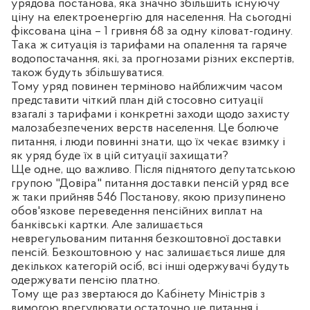
урядова постанова, яка значно збільшить існуючу
ціну на електроенергію для населення. На сьогодні
фіксована ціна – 1 гривня 68 за одну кіловат-годину.
Така ж ситуація із тарифами на опалення та гаряче
водопостачання, які, за прогнозами різних експертів,
також будуть збільшуватися.
Тому уряд повинен терміново найближчим часом
представити чіткий план дій стосовно ситуації
взагалі з тарифами і конкретні заходи щодо захисту
малозабезпечених верств населення. Це болюче
питання, і люди повинні знати, що їх чекає взимку і
як уряд буде їх в цій ситуації захищати?
Ще одне, що важливо. Після піднятого депутатською
групою "Довіра" питання доставки пенсій уряд все
ж таки прийняв 546 Постанову, якою призупинено
обов'язкове переведення пенсійних виплат на
банківські картки. Але залишається
неврегульованим питання безкоштовної доставки
пенсій. Безкоштовною у нас залишається лише для
декількох категорій осіб, всі інші одержувачі будуть
одержувати пенсію платно.
Тому ще раз звертаюся до Кабінету Міністрів з
вимогою врегулювати остаточно це питання і