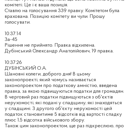
комітеті. Це і є ваша позиція.
Ставлю на голосування 339 правку. Комітетом була
врахована. Позицію комітету ви чули. Прошу
голосувати.
10:37:14
За-45
Рішення не прийнято. Правка відхилена.
Дубінський Олександр Анатолійович, 19 правка.
10:37:26
ДУБІНСЬКИЙ О.А.
Шановні колеги, доброго дня! В цьому
законопроекті, який чомусь називається
законопроектом про податкову амністію, введена
правка, за якою підвищуються податки для громадян.
В черговий раз податки підвищуються з об'єктів
нерухомості, які подані у спадщину, які знаходяться
у спадщині. З другого об'єкту нерухомості цей
податок становитиме 5 відсотків від вартості спадку
плюс 1,5 відсотка військового збору.
Також цим законопроектом, ще раз підкреслюю, про