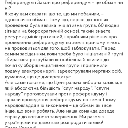
Референдум і Закон про референдум – це обман чи
ні?
Я хочу вам сказати, що те, що ми побачили, –
однозначно обман. Тому що, перше, до того як
проведена була велика ініціативна група, 60 людей
зігнали на бюрократичній основі, такий, знаєте,
ресурс адміністративний, і прийняли рішення про
проведення референдуму по землі, причому нічого
не проводиться для того, щоб заблокувати. Перед
самим засіданням, коли треба було ініціативній групі
збиратися, розрубали всі кабелі за 5 хвилин до
початку зборів ініціативної групи і припинили
подачу електроенергії, зареєстрували мертвих осіб,
думаючи, що це дискредитує.
Але саме головне, що Центральна виборча комісія, в
якій абсолютна більшість "слуг народу", "слуги
народу" проголосували проти референдуму і
зірвали проведення референдуму по землі. І тому
народовладдя в їх виконанні – це обман, як і все
інше, що вони роблять. Але наша команда доведе
справу до логічного завершення. Ми разом з
українцями не дамо вам розпродати землю!