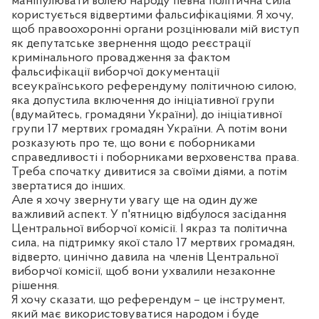
маніпулювати волею народу певна політична сила
користується відвертими фальсифікаціями. Я хочу,
щоб правоохоронні органи розцінювали мій виступ
як депутатське звернення щодо реєстрації
кримінального провадження за фактом
фальсифікації виборчої документації
всеукраїнського референдуму політичною силою,
яка допустила включення до ініціативної групи
(вдумайтесь, громадяни України), до ініціативної
групи 17 мертвих громадян України. А потім вони
розказують про те, що вони є поборниками
справедливості і поборниками верховенства права.
Треба спочатку дивитися за своїми діями, а потім
звертатися до інших.
Але я хочу звернути увагу ще на один дуже
важливий аспект. У п'ятницю відбулося засідання
Центральної виборчої комісії. І якраз та політична
сила, на підтримку якої стало 17 мертвих громадян,
відверто, цинічно давила на членів Центральної
виборчої комісії, щоб вони ухвалили незаконне
рішення.
Я хочу сказати, що референдум – це інструмент,
який має використовуватися народом і буде