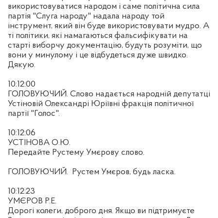
використовуватися народом і саме політична сила
партія "Слуга народу" надала народу той
інструмент, який він буде використовувати мудро. А
ті політики, які намагаються фальсифікувати на
старті виборчу документацію, будуть розуміти, що
вони у минулому і це відбудеться дуже швидко.
Дякую.
10:12:00
ГОЛОВУЮЧИЙ. Слово надається народній депутатці
Устіновій Олександрі Юріївні фракція політичної
партії "Голос".
10:12:06
УСТІНОВА О.Ю.
Передайте Рустему Умєрову слово.
ГОЛОВУЮЧИЙ.
Рустем Умєров, будь ласка.
10:12:23
УМЄРОВ Р.Е.
Дорогі колеги, доброго дня. Якщо ви підтримуєте