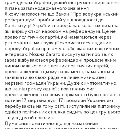
громадянам України дієвий інструмент вирішення
питань загальнодержавного значення.
Я хочу наголосити, що Закон "Про всеукраїнський
референдум" прийнятий у відповідності до
Конституції України і передбачає коло тих питань,
які вирішуються народом на референдумі. Це не
право політичних партій, які намагаються через
різноманітні маніпуляції скористатися наданим
народу України правом у своїх власних політичних
інтересах. Можна багато дискутувати про те, як
зараз відбуваються референдарні процеси, яким
чином наші колеги з певних політичних партій,
представлених в цьому парламенті, намагаються
закликати до своїх рядів не лише живих, але і
мертвих громадян України. Дуже симптоматично,
що на підтримку однієї з політичних сил
представлених в нашому парламенті було піднято з
могили 17 мертвих душ. 17 громадян України, які
перебувають на тому світі, виступили на підтримку
однієї з політичних сил, яка сидить по центру цього
залу в другій половині.
Дуже симптоматично, що під намаганням