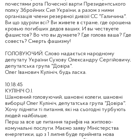
почестями рота Почесної варти Президентського
полку Збройних Сил України, а разом з ними
організація члени резервної дивізії СС "Галичина".
Ви що здуріли всі?
Ви живете в стране, где орошена
кровью погибших дедов ваших. И вы чествуете
фашистов? Во что вы думаете? Где голова ваша? Где
совесть? Смерть фашизму!
ГОЛОВУЮЧИЙ. Слово надається народному
депутату України Сухову Олександру Сергійовичу,
депутатська група "Довіра".
Олег Іванович Кулініч, будь ласка.
10:18:45
КУЛІНІЧ О.І.
Шановний головуючий, шановні колеги, шановні
виборці! Олег Кулініч, депутатська група "Довіра".
Хочу підняти ті питання, які на сьогодні турбують
людей найбільше.
Перш за все це питання тарифів на житлово-
комунальні послуги. Маємо заяву Міністерства
енергетики, що з 1 липня буде прийнята нова