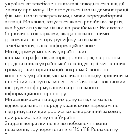
українське телебачення взагалі виводиться з-під дії
Закону про мову. Це стосується і мови демонстрації
фільмів, і мови телереклами, і мови передвиборчої
агітації. Можливо, готується якась російська партія,
яка буде агітувати тільки по-російськи? На словах
борючись з олігархами, влада спільно з ними
допомагає агресору русифікувати наше
телебачення, наше інформаційне поле.
Ми підтримуємо заяву українських
кінематографістів, акторів, режисерів, звернення
представників української телеіндустрії, численних
громадських організацій, зокрема Світового
конгресу українців, які закликають владу припинити
ганебний наступ на мову. Телебачення – ключовий
інструмент формування національного
інформаційного простору.
Ми закликаємо народних депутатів, які мають
відповідальність перед українським народом, не
підтримувати цей російсько-олігархічний заколот,
цей російський путч в Україні.
Згадані поправки не лише небезпечні, вони
незаконні, всупереч статтям 116 і 118 Регламенту.