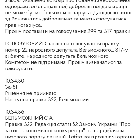
з якою укладено договір про подання знеособленої
одноразової (спеціальної) добровільної декларації
не може бути обов'язком нотаріуса. Дані дії повинні
здійснюватись добровільно та мають стосуватися
прав нотаріуса.
Прошу поставити на голосування 299 та 317 правки.
ГОЛОВУЮЧИЙ. Ставлю на голосування правку
номер 22 народного депутата Вельможного... 317-у,
вибачте, народного депутата Вельможного.
Комітетом не підтримана. Прошу визначатися та
голосувати.
10:34:30
За-51
Рішення не прийнято.
Наступна правка 322, Вельможний.
10:34:36
ВЕЛЬМОЖНИЙ С.А.
Правка 322. Редакція статті 52 Закону України "Про
захист економічної конкуренції" не передбачала
низового порогу санкцій. Тобто контролюючі органи