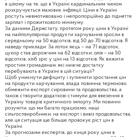
в цілому на те, що в Україні кардинальним чином
розкручується маховик інфляції. Ціни в Україні
ростуть невмотивовано і непропорційно до підняття
зарплат і прожиткового мінімуму.
За даними Держстату, протягом року ціни в Україні
на найпопулярніші продукти харчування зросли в
середньому на 50 відсотків, від 50 до 70 відсотків. Я
наведу приклади. За лоток яєць – на 71 відсоток,
цукор став дорожчим на 62 відсотки, олія – на 50
відсотків, хліб зріс у ціні на 13 відсотків. Як вижити
простим громадянам, які нижче достатку
перебувають в Україні в цій ситуації?
Щоб уникнути дефіциту і зупинити зростання цін
на продукти харчування, влада повинна терміново
обмежити експорт сировини та продовольства, а
також створити додаткові стимули для ввезення в
Україну товарів критичного імпорту. Ми повинні
розуміти, що ми багато працюємо, наші
сільгоспвиробники, на експорт і вивіз продовольства,
але ця ситуація ще більше провокує ріст цін в
Україні.
За прогнозами експертів, до кінця року ціни в