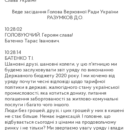
Слава Україні!
Веде засідання Голова Верховної Ради України
РАЗУМКОВ Д.О.
10:28:02
ГОЛОВУЮЧИЙ. Героям слава!
Батенко Тарас Іванович.
10:28:14
БАТЕНКО Т.І.
Шановні друзі, шановні колеги, у цю п'ятницю ми
будемо заслуховувати звіт уряду по виконанню
Державного бюджету 2020 року. І ми хочемо від
уряду почути чесні відповіді щодо тарифної
політики в державі, жалюгідного стану української
промисловості, яка котиться донизу, питання
погашення заборгованості за житлово-комунальні
послуги і багато чого іншого.
Люди без грошей, друзі, і цих грошей у них в кишені
не стає більше. Немає індексацій. І головне, що
відбувається сьогодні з цінами на продовольчому
ринку і не тільки? Ми звертаємо увагу уряду і влади