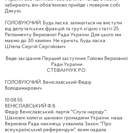
забирають, він обов'язково прийде і поверне собі.
Дякую.
ГОЛОВУЮЧИЙ. Будь ласка, запишіться на виступи
від депутатських фракцій та груп згідно статті 25
Регламенту Верховної Ради України. Для цього ми
маємо до 30 хвилин. Не кричіть, будь ласка.
Штепа Сергій Сергійович.
Веде засідання Перший заступник Голови Верховної
Ради України
СТЕФАНЧУК Р.О.
ГОЛОВУЮЧИЙ. Веніславський Федір
Володимирович.
10:08:55
ВЕНІСЛАВСЬКИЙ Ф.В.
Федір Веніславський, партія "Слуга народу".
Шановні колеги, шановні громадяни України, наша
Верховна Рада накінець ухвалила Закон "Про
всеукраїнський референдум", яким надала