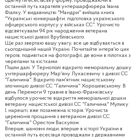
одягнути есесівську форму, проводжаючи в
останній путь карателя унтершарфюрера Івана
Фіалку. У видавництві "Мандри" вийшла книга
"Українські юнкершафти: підготовка українського
офіцерського корпусу у військах СС". Урочисто
відсвяткували 94 рік народження ветерана
нацистської дивізії Врублівського.
Ще раз звертаю вашу увагу, все це відбувається в
сьогоднішній нашій Україні. Почитайте інтерв'ю цих
героїв, подивіться на фотографії, де вони в пілотках з
черепами та кістками.
Пішли далі. У Тернополі відкрито меморіальну дошку
унтершарфюреру Мар'яну Лукасевичу з дивізії СС
"Галичина". Відкрито пам'ятник нацистському
злочинцю дивізії СС "Галичина" Хорошевському. В
день Перемоги 9 травня в Івано-Франківську
відбулося урочисте відкриття меморіальної дошки
ветерану нацистської дивізії СС "Галичина" Мулику.
І, нарешті, вже позамежна історія. Урочиста
церемонія прощання з ветераном дивізії СС
"Галичина" Орестом Васкулом.
Вперше, шановні люди, вперше в історії України в
останній путь есесівця проводжали з державними