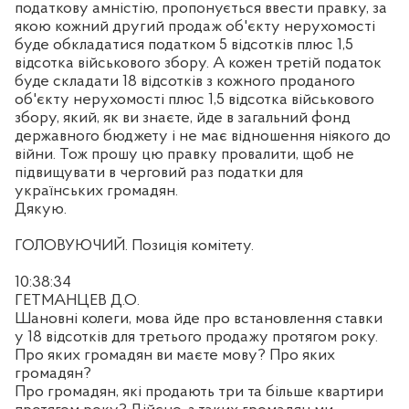
податкову амністію, пропонується ввести правку, за
якою кожний другий продаж об'єкту нерухомості
буде обкладатися податком 5 відсотків плюс 1,5
відсотка військового збору. А кожен третій податок
буде складати 18 відсотків з кожного проданого
об'єкту нерухомості плюс 1,5 відсотка військового
збору, який, як ви знаєте, йде в загальний фонд
державного бюджету і не має відношення ніякого до
війни. Тож прошу цю правку провалити, щоб не
підвищувати в черговий раз податки для
українських громадян.
Дякую.
ГОЛОВУЮЧИЙ. Позиція комітету.
10:38:34
ГЕТМАНЦЕВ Д.О.
Шановні колеги, мова йде про встановлення ставки
у 18 відсотків для третього продажу протягом року.
Про яких громадян ви маєте мову? Про яких
громадян?
Про громадян, які продають три та більше квартири