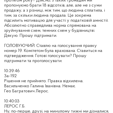
протягом року? Дійсно, з таких громадян ми
пропонуємо брати 18 відсотків, але, але не з суми
продажу, а з різниці, між тим, що людина сплатила, і
тим, за скільки людина продала. Це зокрема
підсилить мотивацію для участі у податковій амністії.
Абсолютно справедлива норма спрямована на
зруйнування схем, темних схем у будівництві.
Дякую. Прошу підтримати.
ГОЛОВУЮЧИЙ. Ставлю на голосування правку
номер 19. Комітетом була врахована. Ставиться на
підтвердження. Готові голосувати? Прошу
підтримати та проголосувати.
10:39:46
За-192
Рішення не прийнято. Правка відхилена.
Васильченко Галина Іванівна. Немає.
Гео Багратович Лерос.
10:40:03
ЛЕРОС Г.Б.
Ну, по-перше, друзі, на минулому тижні ми дізналися,