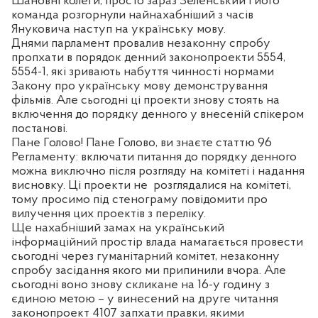
Шановні колеги, просто зараз Зеленський і його
команда розгорнули найнахабніший з часів
Януковича наступ на українську мову.
Днями парламент провалив незаконну спробу
пропхати в порядок денний законопроекти 5554,
5554-1, які зривають набуття чинності нормами
Закону про українську мову демонстрування
фільмів. Але сьогодні ці проекти знову стоять на
включення до порядку денного у внесеній спікером
постанові.
Пане Голово! Пане Голово, ви знаєте статтю 96
Регламенту: включати питання до порядку денного
можна виключно після розгляду на комітеті і надання
висновку. Ці проекти не
розглядалися на комітеті,
тому просимо під стенограму повідомити про
вилучення цих проектів з переліку.
Ще нахабніший замах на український
інформаційний простір влада намагається провести
сьогодні через гуманітарний комітет, незаконну
спробу засідання якого ми припинили вчора. Але
сьогодні воно знову скликане на 16-у годину з
єдиною метою – у винесений на друге читання
законопроект 4107 запхати правки, якими