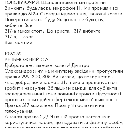
ГОЛОВУЮЧИЙ. Шановні колеги, ми пройшли.
Вимкніть, будь ласка. мікрофон. Ні. Ми пройшли всі
правки до 312-ї. Сьогодні йдемо з неї, шановні колеги.
Повертатися я не буду. Якщо вас не було, ну,
вибачте. Все.
317-а також стоїть. До триста… 317, вибачте.
317-а, Шахов.
Вельможний.
10:32:59
ВЕЛЬМОЖНИЙ С.А.
Доброго дня, шановні колеги! Дмитро
Олександровичу, на минулому засіданні пропустили
правки 299, 300, 305. Ви казали, що повернетесь.
Але, добре, починаємо з 317-ї, якою пропонується
зробити наступне. Збільшити санкції для суб'єктів
господарювання і вони повинні сприяти відсутності
протизаконних дій у сфері економічної діяльності.
Правка 317 відхилена. Прошу її поставити на
голосування.
А також правка 299. Я на ній просто наголошую,
користуючись часом, що подавати за фізичну особу,