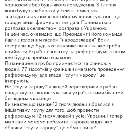
чорноземів без будь-якого погодження. З 1 липня
вони будуть забирати у селян землю, яка
знаходиться у них в постійному користуванні – це
городи, землі фермерів і так далі. Починається
розправа з селянством, розправа з Україною.
І в цей час, очевидно, що Президент і його команда
йшли з головним гаслом "народовладдя". Вони
говорили, що будь-яке важливе питання, яке треба
приймати Україні, спочатку на референдумі, а потім
вже будуть приймати закони.
Питання землі грубо приймається за спиною у
людей. 77 відсотків українців вимагають проведення
референдуму, але влада, "слуги народу" це
ігнорують.
Не "слуги народу", а людей перетворили в рабів і
продовжують користуватися українськими благами
без відома українців.
Ви знаєте, що майже 12 тисяч людей зібралися в
ініціативну групу для того, щоб провести
референдум. 12 тисяч людей з усієї України. І тепер
ми з вами можемо побачити, народовладдя, яке
обіцяли "слуги народу", це обман чи ні?