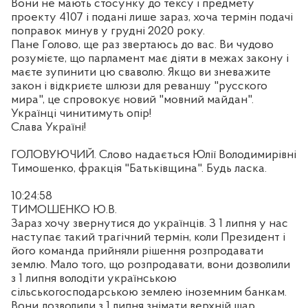
Вони не мають стосунку до тексу і предмету
проекту 4107 і подані лише зараз, хоча термін подачі
поправок минув у грудні 2020 року.
Пане Голово, ще раз звертаюсь до вас. Ви чудово
розумієте, що парламент має діяти в межах закону і
маєте зупинити цю сваволю. Якщо ви зневажите
закон і відкриєте шлюзи для реваншу "русского
мира", це спровокує новий "мовний майдан".
Українці чинитимуть опір!
Слава Україні!
ГОЛОВУЮЧИЙ. Слово надається Юлії Володимирівні
Тимошенко, фракція "Батьківщина". Будь ласка.
10:24:58
ТИМОШЕНКО Ю.В.
Зараз хочу звернутися до українців. З 1 липня у нас
наступає такий трагічний термін, коли Президент і
його команда прийняли рішення розпродавати
землю. Мало того, що розпродавати, вони дозволили
з 1 липня володіти українською
сільськогосподарською землею іноземним банкам.
Вони дозволили з 1 липня знімати верхній шар