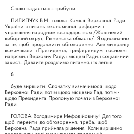
Слово надається з трибуни.
ПИЛИПЧУК В.М., голова Комісії Верховної Ради
України з питань економічної реформи і
управління народним господарством /Жовтневий
виборчий округ, Рівненська область/. Я однозначно
за те, щоб продовжити обговорення. Але ми вранці
все змішали: і Президента, і референдум, і основні
напрями, і Верховну Раду, і місцеві Ради, і соціальний
захист... Давайте розділимо питання, і їх легше
8
буде вирішити. Спочатку визначимося щодо
Верховної Ради, потім щодо місцевих Рад, потім -
щодо Президента. Пропоную почати з Верховної
Ради.
ГОЛОВА. Володимире Мефодійовичу! Для того
щоб перейти до обговорення, треба, щоб
Верховна Рада прийняла рішення. Коли вирішимо