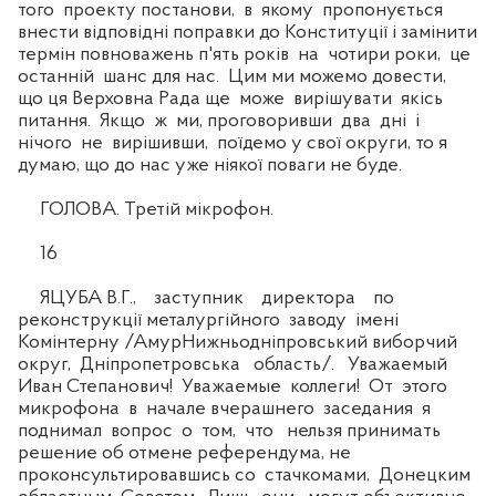
того проекту постанови, в якому пропонується
внести відповідні поправки до Конституції і замінити
термін повноважень п'ять років на чотири роки, це
останній шанс для нас. Цим ми можемо довести,
що ця Верховна Рада ще може вирішувати якісь
питання. Якщо ж ми, проговоривши два дні і
нічого не вирішивши, поїдемо у свої округи, то я
думаю, що до нас уже ніякої поваги не буде.
ГОЛОВА. Третій мікрофон.
16
ЯЦУБА В.Г., заступник директора по
реконструкції металургійного заводу імені
Комінтерну /АмурНижньодніпровський виборчий
округ, Дніпропетровська область/. Уважаемый
Иван Степанович! Уважаемые коллеги! От этого
микрофона в начале вчерашнего заседания я
поднимал вопрос о том, что нельзя принимать
решение об отмене референдума, не
проконсультировавшись со стачкомами, Донецким