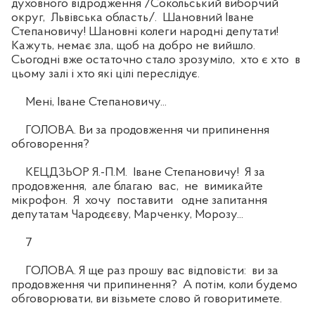
духовного відродження /Сокольський виборчий
округ, Львівська область/. Шановний Іване
Степановичу! Шановні колеги народні депутати!
Кажуть, немає зла, щоб на добро не вийшло.
Сьогодні вже остаточно стало зрозуміло, хто є хто в
цьому залі і хто які цілі переслідує.
Мені, Іване Степановичу...
ГОЛОВА. Ви за продовження чи припинення
обговорення?
КЕЦДЗЬОР Я.-П.М. Іване Степановичу! Я за
продовження, але благаю вас, не вимикайте
мікрофон. Я хочу поставити одне запитання
депутатам Чародєєву, Марченку, Морозу...
7
ГОЛОВА. Я ще раз прошу вас відповісти: ви за
продовження чи припинення? А потім, коли будемо
обговорювати, ви візьмете слово й говоритимете.