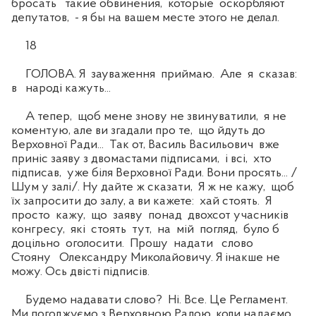
бросать такие обвинения, которые оскорбляют
депутатов, - я бы на вашем месте этого не делал.
18
ГОЛОВА. Я зауваження приймаю. Але я сказав:
в народі кажуть...
А тепер, щоб мене знову не звинуватили, я не
коментую, але ви згадали про те, що йдуть до
Верховної Ради... Так от, Василь Васильович вже
приніс заяву з двомастами підписами, і всі, хто
підписав, уже біля Верховної Ради. Вони просять... /
Шум у залі/. Ну дайте ж сказати, Я ж не кажу, щоб
їх запросити до залу, а ви кажете: хай стоять. Я
просто кажу, що заяву понад двохсот учасників
конгресу, які стоять тут, на мій погляд, було б
доцільно оголосити. Прошу надати слово
Стояну Олександру Миколайовичу. Я інакше не
можу. Ось двісті підписів.
Будемо надавати слово? Ні. Все. Це Регламент.
Ми погоджуємо з Верховною Радою, коли надаємо