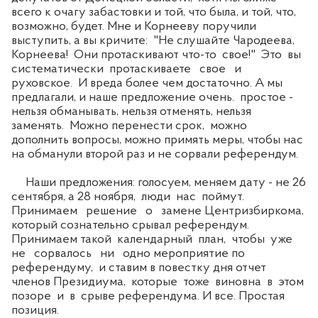
всего к очагу забастовки и той, что была, и той, что,
возможно, будет. Мне и Корнееву поручили
выступить, а вы кричите: "Не слушайте Чародеева,
Корнеева! Они протаскивают что-то свое!" Это вы
систематически протаскиваете свое и
руховское. И вреда более чем достаточно. А мы
предлагали, и наше предложение очень. простое -
нельзя обманывать, нельзя отменять, нельзя
заменять. Можно перенести срок, можно
дополнить вопросы, можно примять меры, чтобы нас
на обманули второй раз и не сорвали референдум.
Наши предложения: голосуем, меняем дату - не 26
сентября, а 28 ноября, люди нас поймут.
Принимаем решение о замене Центризбиркома,
который сознательно срывал референдум.
Принимаем такой календарный план, чтобы уже
не сорвалось ни одно мероприятие по
референдуму, и ставим в повестку дня отчет
членов Президиума, которые тоже виновна в этом
позоре и в срыве референдума. И все. Простая
позиция.