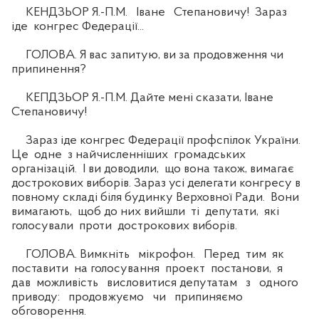
КЕНДЗЬОР Я.-П.М. Іване Степановичу! Зараз
іде конгрес Федерації...
ГОЛОВА. Я вас запитую, ви за продовження чи
припинення?
КЕПДЗЬОР Я.-П.М. Дайте мені сказати, Іване
Степановичу!
Зараз іде конгрес Федерації профспілок України.
Це одне з найчисленніших громадських
організацій. І ви доводили, що вона також, вимагає
дострокових виборів. Зараз усі делегати конгресу в
повному складі біля будинку Верховної Ради. Вони
вимагають, щоб до них вийшли ті депутати, які
голосували проти дострокових виборів.
ГОЛОВА. Вимкніть мікрофон. Перед тим як
поставити на голосування проект постанови, я
дав можливість висловитися депутатам з одного
приводу: продовжуємо чи припиняємо
обговорення.