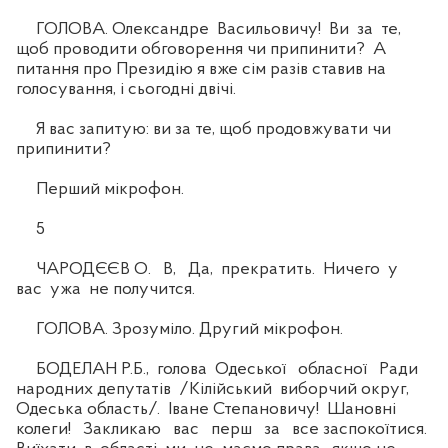
ГОЛОВА. Олександре Васильовичу! Ви за те,
щоб проводити обговорення чи припинити? А
питання про Президію я вже сім разів ставив на
голосування, і сьогодні двічі.
Я вас запитую: ви за те, щоб продовжувати чи
припинити?
Перший мікрофон.
5
ЧАРОДЄЄВ О. В, Да, прекратить. Ничего у
вас ужа не получится.
ГОЛОВА. Зрозуміло. Другий мікрофон.
БОДЕЛАН Р.Б., голова Одеської обласної Ради
народних депутатів /Кілійський виборчий округ,
Одеська область/. Іване Степановичу! Шановні
колеги! Закликаю вас перш за все заспокоїтися.