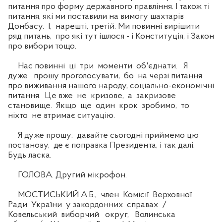
питання про форму державного правління. І також ті
питання, які ми поставили на вимогу шахтарів
Донбасу. І, нарешті, третій. Ми повинні вирішити
ряд питань, про які тут ішлося - і Конституція, і Закон
про вибори тощо.
Нас повинні ці три моменти об'єднати. Я
дуже прошу проголосувати, бо на черзі питання
про виживання нашого народу, соціально-економічні
питання. Це вже не кризове, а закризове
становище. Якщо ще один крок зробимо, то
ніхто не втримає ситуацію.
Я дуже прошу: давайте сьогодні приймемо цю
постанову, де є поправка Президента, і так далі.
Будь ласка.
ГОЛОВА. Другий мікрофон.
МОСТИСЬКИЙ А.Б., член Комісії Верховної
Ради України у закордонних справах /
Ковельський виборчий округ, Волинська