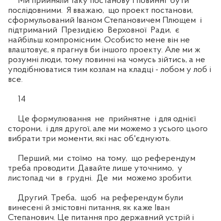
Ми прийняли таку постанову і повинні бути
послідовними. Я вважаю, що проект постанови,
сформульований Іваном Степановичем Плющем і
підтриманий Президією Верховної Ради, є
найбільш компромісним. Особисто мене він не
влаштовує, я прагнув би іншого проекту. Але ми ж
розумні люди, тому повинні на чомусь зійтись, а не
уподібнюватися тим козлам на кладці - лобом у лоб і
все.
14
Це формулювання не прийнятне і для однієї
сторони, і для другої, але ми можемо з усього цього
вибрати три моменти, які нас об'єднують.
Перший, ми стоїмо на тому, що референдум
треба проводити. Давайте лише уточнимо, у
листопад чи в грудні. Де ми можемо зробити.
Другий. Треба, щоб на референдум були
винесені й змістовні питання, як каже Іван
Степанович. Це питання про державний устрій і