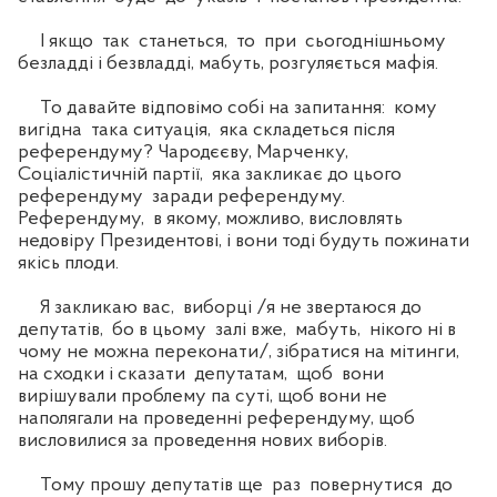
І якщо так станеться, то при сьогоднішньому
безладді і безвладді, мабуть, розгуляється мафія.
То давайте відповімо собі на запитання: кому
вигідна така ситуація, яка складеться після
референдуму? Чародєєву, Марченку,
Соціалістичній партії, яка закликає до цього
референдуму заради референдуму.
Референдуму, в якому, можливо, висловлять
недовіру Президентові, і вони тоді будуть пожинати
якісь плоди.
Я закликаю вас, виборці /я не звертаюся до
депутатів, бо в цьому залі вже, мабуть, нікого ні в
чому не можна переконати/, зібратися на мітинги,
на сходки і сказати депутатам, щоб вони
вирішували проблему па суті, щоб вони не
наполягали на проведенні референдуму, щоб
висловилися за проведення нових виборів.
Тому прошу депутатів ще раз повернутися до