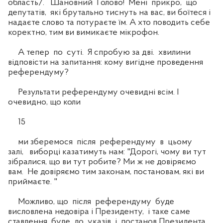
область/. Шановний Голово! Мені прикро, що
депутатів, які брутально тиснуть на вас, ви боїтеся і
надаєте слово та потураєте їм. А хто поводить себе
коректно, тим ви вимикаєте мікрофон.
А тепер по суті. Я спробую за дві. хвилини
відповісти на запитання: кому вигідне проведення
референдуму?
Результати референдуму очевидні всім. І
очевидно, що коли
15
ми зберемося після референдуму в цьому
залі, виборці казатимуть нам: "Дорогі, чому ви тут
зібралися, що ви тут робите? Ми ж не довіряємо
вам. Не довіряємо тим законам, постановам, які ви
приймаєте. "
Можливо, що після референдуму буде
висловлена недовіра і Президенту, і таке саме
ставлення буде до указів і постанов Президента.