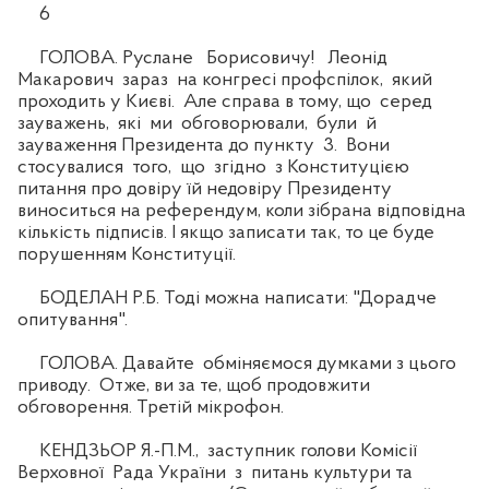
6
ГОЛОВА. Руслане Борисовичу! Леонід
Макарович зараз на конгресі профспілок, який
проходить у Києві. Але справа в тому, що серед
зауважень, які ми обговорювали, були й
зауваження Президента до пункту 3. Вони
стосувалися того, що згідно з Конституцією
питання про довіру їй недовіру Президенту
виноситься на референдум, коли зібрана відповідна
кількість підписів. І якщо записати так, то це буде
порушенням Конституції.
БОДЕЛАН Р.Б. Тоді можна написати: "Дорадче
опитування".
ГОЛОВА. Давайте обміняємося думками з цього
приводу. Отже, ви за те, щоб продовжити
обговорення. Третій мікрофон.
КЕНДЗЬОР Я.-П.М., заступник голови Комісії
Верховної Рада України з питань культури та