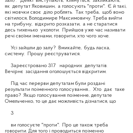
залі/. Деякі виступають, клянуться, закликають,
як депутат Яковишин, а голосують "проти". Є й такі,
які мовчки своє діло роблять. Так треба, щоб воно
світилося, Володимире Максимовичу. Треба вийти
на трибуну, відкрито розказати, а не старатися
десь тихенько уколоти. Прийшов уже час називати
речі своїми іменами, говорити, хто чого хоче.
Усі зайшли до залу? Вмикайте, будь ласка,
систему. Прошу реєструватися.
Зареєстровано 317 народних депутатів.
Вечірнє засідання оголошується відкритим.
Під час перерви депутатам були роздані
результати поіменного голосування... Хто дає таке
право? Якщо голосування поіменне, депутате
Омельченко, то це дає можливість дізнатися, що
3
ви голосуєте "проти". Про це також треба
говорити. Для того і проводиться поіменно