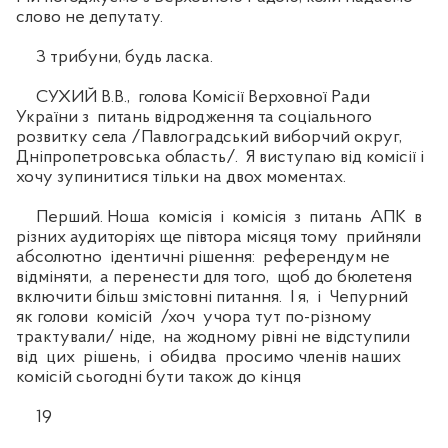
слово не депутату.
З трибуни, будь ласка.
СУХИЙ В.В., голова Комісії Верховної Ради
України з питань відродження та соціального
розвитку села /Павлоградський виборчий округ,
Дніпропетровська область/. Я виступаю від комісії і
хочу зупинитися тільки на двох моментах.
Перший. Ноша комісія і комісія з питань АПК в
різних аудиторіях ще півтора місяця тому прийняли
абсолютно ідентичні рішення: референдум не
відміняти, а перенести для того, щоб до бюлетеня
включити більш змістовні питання. І я, і Чепурний
як голови комісій /хоч учора тут по-різному
трактували/ ніде, на жодному рівні не відступили
від цих рішень, і обидва просимо членів наших
комісій сьогодні бути також до кінця
19