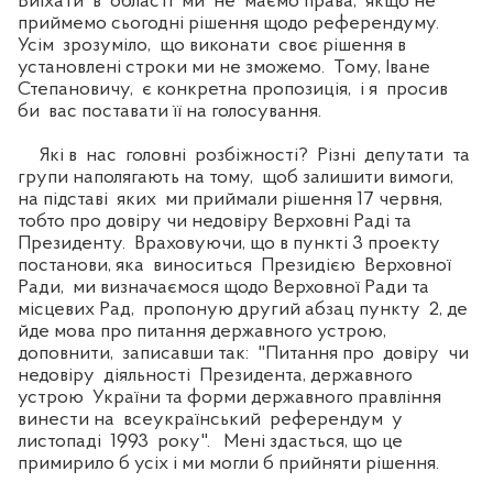
Виїхати в області ми не маємо права, якщо не
приймемо сьогодні рішення щодо референдуму.
Усім зрозуміло, що виконати своє рішення в
установлені строки ми не зможемо. Тому, Іване
Степановичу, є конкретна пропозиція, і я просив
би вас поставати її на голосування.
Які в нас головні розбіжності? Різні депутати та
групи наполягають на тому, щоб залишити вимоги,
на підставі яких ми приймали рішення 17 червня,
тобто про довіру чи недовіру Верховні Раді та
Президенту. Враховуючи, що в пункті 3 проекту
постанови, яка виноситься Президією Верховної
Ради, ми визначаємося щодо Верховної Ради та
місцевих Рад, пропоную другий абзац пункту 2, де
йде мова про питання державного устрою,
доповнити, записавши так: "Питання про довіру чи
недовіру діяльності Президента, державного
устрою України та форми державного правління
винести на всеукраїнський референдум у
листопаді 1993 року". Мені здасться, що це
примирило б усіх і ми могли б прийняти рішення.