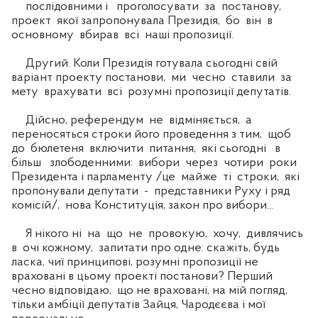
послідовними і проголосувати за постанову,
проект якої запропонувала Президія, бо він в
основному вбирав всі наші пропозиції.
Другий. Коли Президія готувала сьогодні свій
варіант проекту постанови, ми чесно ставили за
мету врахувати всі розумні пропозиції депутатів.
Дійсно, референдум не відміняється, а
переносяться строки його проведення з тим, щоб
до бюлетеня включити питання, які сьогодні в
більш злободенними: вибори через чотири роки
Президента і парламенту /це майже ті строки, які
пропонували депутати - представники Руху і ряд
комісій/, нова Конституція, закон про вибори...
Я нікого ні на що не провокую, хочу, дивлячись
в очі кожному, запитати про одне: скажіть, будь
ласка, чиї принципові, розумні пропозиції не
враховані в цьому проекті постанови? Перший
чесно відповідаю, що не враховані, на мій погляд,
тільки амбіції депутатів Зайця, Чародєєва і мої