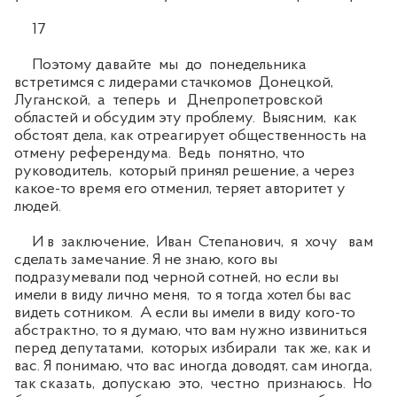
17
Поэтому давайте мы до понедельника
встретимся с лидерами стачкомов Донецкой,
Луганской, а теперь и Днепропетровской
областей и обсудим эту проблему. Выясним, как
обстоят дела, как отреагирует общественность на
отмену референдума. Ведь понятно, что
руководитель, который принял решение, а через
какое-то время его отменил, теряет авторитет у
людей.
И в заключение, Иван Степанович, я хочу вам
сделать замечание. Я не знаю, кого вы
подразумевали под черной сотней, но если вы
имели в виду лично меня, то я тогда хотел бы вас
видеть сотником. А если вы имели в виду кого-то
абстрактно, то я думаю, что вам нужно извиниться
перед депутатами, которых избирали так же, как и
вас. Я понимаю, что вас иногда доводят, сам иногда,
так сказать, допускаю это, честно признаюсь. Но