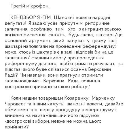
Третій мікрофон.
КЕНДЗЬОР Я.-П.М. Шановні колеги народні
депутати! Я задаю усім присутнім риторичне
запитання, особливо тим, хто з антрацитівською
логікою мислення: скажіть, будь ласка, шахтарі /це
основний аргумент, який панував у цьому залі,
шахтарі наполягали на проведенні референдуму;
може, хтось із шахтарів є в залі і відповів би на це
запитання/ ставили вимогу про проведення
референдуму для того, щоб отримати результат, на
підставі якого буде співатися осанна Верховній
Радії? Чи навпаки, вони прагнули отримати
загальновідоме: Верховна Рада повинна
достроково припинити свою роботу?
Коли нашим товаришам Козаренку, Марченку,
Чародєєв та іншим кажуть: шановні колеги, давайте
обминемо цю першу процедуру референдуму і
вийдемо на найважливіший його підсумок
-дострокові вибори, невже не можна цього
прийняти?