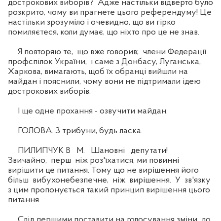
дострокових виборів? Адже настільки відверто було
розкрито, чому ви прагнете цього референдуму! Це
настільки зрозуміло і очевидно, що ви гірко
помиляєтеся, коли думає, що ніхто про це не знав.
Я повторяю те, що вже говорив; члени Федерації
профспілок України, і саме з Донбасу, Луганська,
Харкова, вимагають, щоб їх обранці вийшли на
майдан і пояснили, чому вони не підтримали ідею
дострокових виборів.
І ще одне прохання - озвучити майдан.
ГОЛОВА. З трибуни, будь ласка.
ПИЛИПЧУК В М. Шановні депутати!
Звичайно, перш ніж роз'їхатися, ми повинні
вирішити це питання. Тому що не вирішення його
більш вибухонебезпечне, ніж вирішення. У зв'язку
з цим пропонується такий принцип вирішення цього
питання.
Слід першими поставити на голосування зміни до