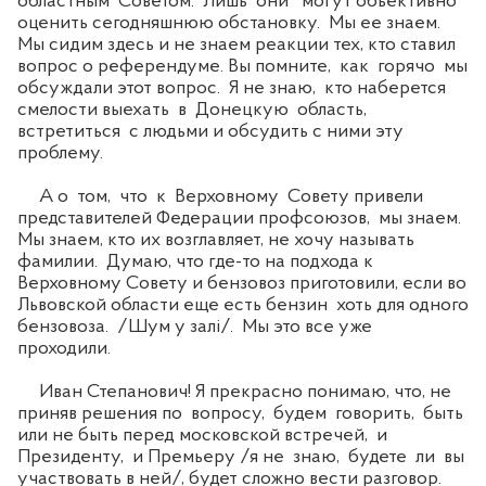
областным Советом. Лишь они могут объективно
оценить сегодняшнюю обстановку. Мы ее знаем.
Мы сидим здесь и не знаем реакции тех, кто ставил
вопрос о референдуме. Вы помните, как горячо мы
обсуждали этот вопрос. Я не знаю, кто наберется
смелости выехать в Донецкую область,
встретиться с людьми и обсудить с ними эту
проблему.
А о том, что к Верховному Совету привели
представителей Федерации профсоюзов, мы знаем.
Мы знаем, кто их возглавляет, не хочу называть
фамилии. Думаю, что где-то на подхода к
Верховному Совету и бензовоз приготовили, если во
Львовской области еще есть бензин хоть для одного
бензовоза. /Шум у залі/. Мы это все уже
проходили.
Иван Степанович! Я прекрасно понимаю, что, не
приняв решения по вопросу, будем говорить, быть
или не быть перед московской встречей, и
Президенту, и Премьеру /я не знаю, будете ли вы
участвовать в ней/, будет сложно вести разговор.