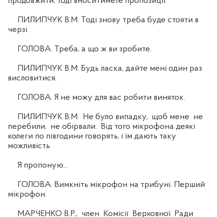
продовжити, тоді вноситимете пропозиції.
ПИЛИПЧУК В.М. Тоді знову треба буде стояти в
черзі.
ГОЛОВА. Треба, а що ж ви зробите.
ПИЛИПЧУК В.М. Будь ласка, дайте мені один раз
висловитися.
ГОЛОВА. Я не можу для вас робити виняток.
ПИЛИПЧУК В.М. Не було випадку, щоб мене не
перебили, не обірвали. Від того мікрофона деякі
колеги по півгодини говорять, і їм дають таку
можливість.
Я пропоную...
ГОЛОВА. Вимкніть мікрофон на трибуні. Перший
мікрофон.
МАРЧЕНКО В.Р., член Комісії Верховної Ради