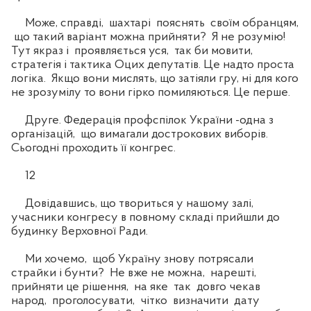
Може, справді, шахтарі пояснять своїм обранцям,
що такий варіант можна прийняти? Я не розумію!
Тут якраз і проявляється уся, так би мовити,
стратегія і тактика Оцих депутатів. Це надто проста
логіка. Якщо вони мислять, що затіяли гру, ні для кого
не зрозумілу то вони гірко помиляються. Це перше.
Друге. Федерація профспілок України -одна з
організацій, що вимагали дострокових виборів.
Сьогодні проходить її конгрес.
12
Довідавшись, що твориться у нашому залі,
учасники конгресу в повному складі прийшли до
будинку Верховної Ради.
Ми хочемо, щоб Україну знову потрясали
страйки і бунти? Не вже не можна, нарешті,
прийняти це рішення, на яке так довго чекав
народ, проголосувати, чітко визначити дату