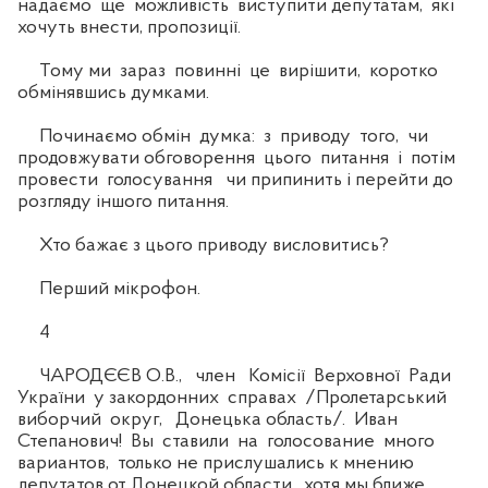
надаємо ще можливість виступити депутатам, які
хочуть внести, пропозиції.
Тому ми зараз повинні це вирішити, коротко
обмінявшись думками.
Починаємо обмін думка: з приводу того, чи
продовжувати обговорення цього питання і потім
провести голосування чи припинить і перейти до
розгляду іншого питання.
Хто бажає з цього приводу висловитись?
Перший мікрофон.
4
ЧАРОДЄЄВ О.В., член Комісії Верховної Ради
України у закордонних справах /Пролетарський
виборчий округ, Донецька область/. Иван
Степанович! Вы ставили на голосование много
вариантов, только не прислушались к мнению
депутатов от Донецкой области, хотя мы ближе