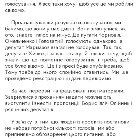
голосування. Я все таки хочу, щоб усе це ми робили
свідомо.
Проаналізувавши результати голосування, ми
бачимо, що вони у нас дивні. Вони зімкнулися, як
ото, знаєте, плюс на мінус. Де путати Чорновіл,
Омельченко і Головатий голосують однаково, а
депутат Мармазов взагалі не голосував. Так, так,
депутате Хилюк, і за вас скажу. Я тільки хочу, щоб
знали, що це поіменне голосування, і треба, щоб
усе було відомо. Це і в пресі буде опубліковано.
Тому треба до нього спокійно ставитись. Ми ще
проведемо реєстрацію і ці дані перевіримо.
За час перерви напрацьовані нові матеріали.
Звернулися з проханням надати можливість
виступити і внести пропозиції Борис Ілліч Олійник і
ряд інших депутатів.
У зв'язку з тим що жоден із проектів постанови
не набрав потрібної кількості голосів, ми або
припиняємо обговорення цього питання, або