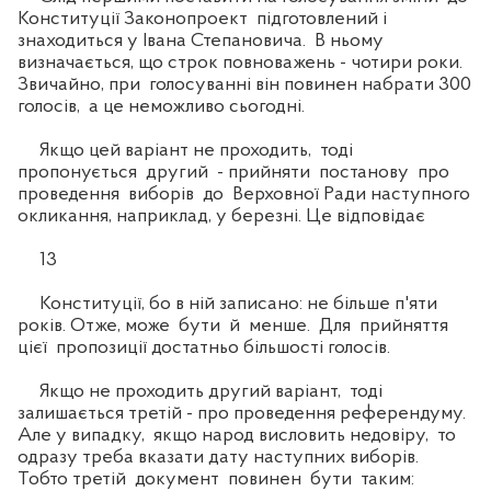
Конституції Законопроект підготовлений і
знаходиться у Івана Степановича. В ньому
визначається, що строк повноважень - чотири роки.
Звичайно, при голосуванні він повинен набрати 300
голосів, а це неможливо сьогодні.
Якщо цей варіант не проходить, тоді
пропонується другий - прийняти постанову про
проведення виборів до Верховної Ради наступного
окликання, наприклад, у березні. Це відповідає
13
Конституції, бо в ній записано: не більше п'яти
років. Отже, може бути й менше. Для прийняття
цієї пропозиції достатньо більшості голосів.
Якщо не проходить другий варіант, тоді
залишається третій - про проведення референдуму.
Але у випадку, якщо народ висловить недовіру, то
одразу треба вказати дату наступних виборів.
Тобто третій документ повинен бути таким: