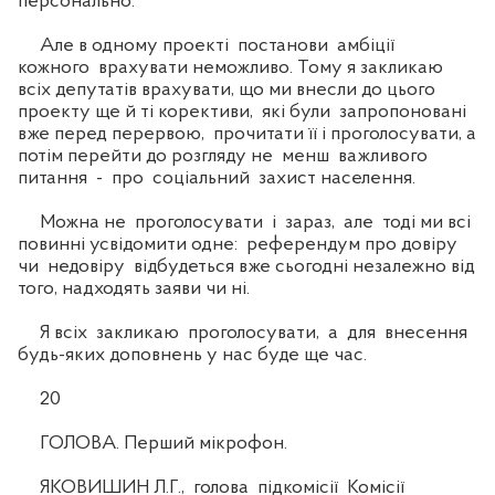
персонально.
Але в одному проекті постанови амбіції
кожного врахувати неможливо. Тому я закликаю
всіх депутатів врахувати, що ми внесли до цього
проекту ще й ті корективи, які були запропоновані
вже перед перервою, прочитати її і проголосувати, а
потім перейти до розгляду не менш важливого
питання - про соціальний захист населення.
Можна не проголосувати і зараз, але тоді ми всі
повинні усвідомити одне: референдум про довіру
чи недовіру відбудеться вже сьогодні незалежно від
того, надходять заяви чи ні.
Я всіх закликаю проголосувати, а для внесення
будь-яких доповнень у нас буде ще час.
20
ГОЛОВА. Перший мікрофон.
ЯКОВИШИН Л.Г., голова підкомісії Комісії