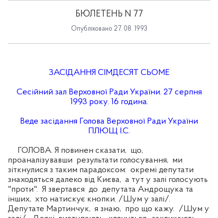
БЮЛЕТЕНЬ N 77
Опубліковано 27. 08. 1993
ЗАСІДАННЯ СІМДЕСЯТ СЬОМЕ
Сесійний зал Верховної Ради України. 27 серпня
1993 року. 16 година.
Веде засідання Голова Верховної Ради України
ПЛЮЩ І.С.
ГОЛОВА. Я повинен сказати, що,
проаналізувавши результати голосування, ми
зіткнулися з таким парадоксом: окремі депутати
знаходяться далеко від Києва, а тут у залі голосують
"проти". Я звертався до депутата Андрощука та
інших, хто натискує кнопки. /Шум у залі/.
Депутате Мартинчук, я знаю, про що кажу. /Шум у