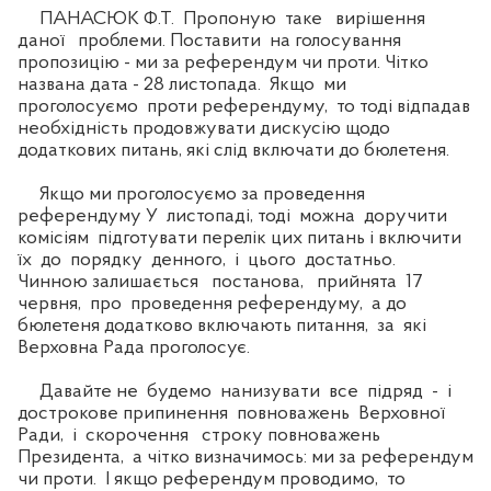
ПАНАСЮК Ф.Т. Пропоную таке вирішення
даної проблеми. Поставити на голосування
пропозицію - ми за референдум чи проти. Чітко
названа дата - 28 листопада. Якщо ми
проголосуємо проти референдуму, то тоді відпадав
необхідність продовжувати дискусію щодо
додаткових питань, які слід включати до бюлетеня.
Якщо ми проголосуємо за проведення
референдуму У листопаді, тоді можна доручити
комісіям підготувати перелік цих питань і включити
їх до порядку денного, і цього достатньо.
Чинною залишається постанова, прийнята 17
червня, про проведення референдуму, а до
бюлетеня додатково включають питання, за які
Верховна Рада проголосує.
Давайте не будемо нанизувати все підряд - і
дострокове припинення повноважень Верховної
Ради, і скорочення строку повноважень
Президента, а чітко визначимось: ми за референдум
чи проти. І якщо референдум проводимо, то