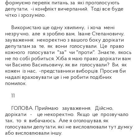
формуємо перелік питань, за які проголосують
депутати, -і конфлікт вичерпаний. Тоді все буде
чітко і зрозуміло.
Використаю ще одну хвилину, і хоча мені
незручно, але я зроблю вам, Іване Степановичу,
зауваження: некоректно з вашого боку дорікати
депутатам за те, як вони голосували. Це право
кожного голосувати "за" чи "проти". Знаєте, якось
не по собі робиться. Хіба я маю право дорікати вам
чи Василю Васильовичу, як ви голосували? Ви, як
кожен із нас, -представники виборців. Просив би
надалі враховувати це і не робити подібних
помилок.
11
ГОЛОВА. Приймаю зауваження. Дійсно,
дорікати - це некоректно. Якщо це прозвучало
так, то я вибачаюсь. Але я оголошував, як
голосували депутати, які не висловлювали тут думку
або висловлювали іншу.