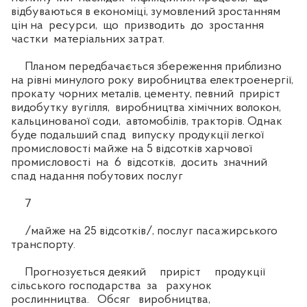
відбуваються в економіці, зумовлений зростанням
цін на ресурси, що призводить до зростання
частки матеріальних затрат.
Планом передбачається збереження приблизно
на рівні минулого року виробництва електроенергії,
прокату чорних металів, цементу, певний приріст
видобутку вугілля, виробництва хімічних волокон,
кальцинованої соди, автомобілів, тракторів. Однак
буде подальший спад випуску продукції легкої
промисловості майже на 5 відсотків харчової
промисловості на 6 відсотків, досить значний
спад надання побутових послуг
7
/майже на 25 відсотків/, послуг пасажирського
транспорту.
Прогнозується деякий приріст продукції
сільського господарства за рахунок
рослинництва. Обсяг виробництва,