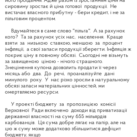
його проїдання. Адже разом із зростанням ціни на
сировину зростає й ціна готової продукції. Не
вистачає власного прибутну - бери кредит, і не за
пільговим процентом.
Вдумайтеся в саме слово "пільга". А за рахунок
кого? Та за рахунок усіх нас, населення. Краще
взяти за низькою ставкою, меншою за процент
інфляції, а свої запаси продукції зберегти. Інфляція ж
покриє ціну в повному обсязі. Сьогодні не візьмуть
за завищеною ціною - нічого страшного.
Знецінення купона дозволить продати її через
місяць або два. До речі, проаналізуйте дані
минулого року. У нас різко зросли в натуральному
обсязі запаси матеріальних цінностей, ми
омертвляємо ресурси.
У проекті бюджету за пропозицією комісії
Верховної Ради включено доходи від приватизації
державної власності на суму 655 мільярдів
карбованців. Ця сума добре лягає на папір, але на
цю ж суму може додатково збільшитися дефіцит
бюджету, якщо