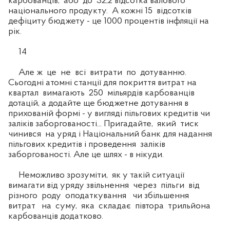
карбованців, або до 32,2 відсотка валового
національного продукту. А кожні 15 відсотків
дефіциту бюджету - це 1000 процентів інфляції на
рік.
14
Але ж це не всі витрати по дотуванню.
Сьогодні атомні станції для покриття витрат на
квартал вимагають 250 мільярдів карбованців
дотацій, а додайте ще бюджетне дотування в
прихованій формі - у вигляді пільгових кредитів чи
заліків заборгованості... Пригадайте, який тиск
чинився на уряд і Національний банк для надання
пільгових кредитів і проведення заліків
заборгованості. Але це шлях - в нікуди.
Неможливо зрозуміти, як у такій ситуації
вимагати від уряду звільнення через пільги від
різного роду оподаткування чи збільшення
витрат на суму, яка складає півтора трильйона
карбованців додатково.