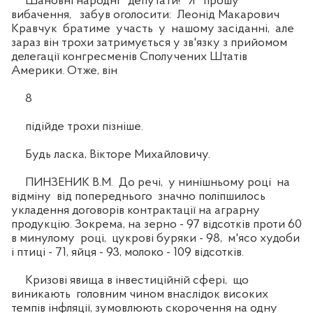
Шановні народні депутати! Я прошу
вибачення, забув оголосити: Леонід Макарович
Кравчук братиме участь у нашому засіданні, але
зараз він трохи затримується у зв'язку з прийомом
делегації конгресменів Сполучених Штатів
Америки. Отже, він
8
підійде трохи пізніше.
Будь ласка, Вікторе Михайловичу.
ПИНЗЕНИК В.М. До речі, у нинішньому році на
відміну від попереднього значно поліпшилось
укладення договорів контрактації на аграрну
продукцію. Зокрема, на зерно - 97 відсотків проти 60
в минулому році, цукрові буряки - 98, м'ясо худоби
і птиці - 71, яйця - 93, молоко - 109 відсотків.
Кризові явища в інвестиційній сфері, що
виникають головним чином внаслідок високих
темпів інфляції, зумовлюють скорочення на одну