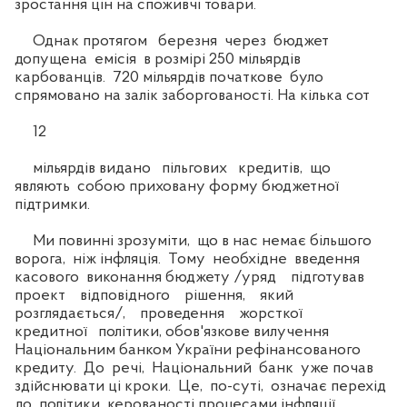
зростання цін на споживчі товари.
Однак протягом березня через бюджет
допущена емісія в розмірі 250 мільярдів
карбованців. 720 мільярдів початкове було
спрямовано на залік заборгованості. На кілька сот
12
мільярдів видано пільгових кредитів, що
являють собою приховану форму бюджетної
підтримки.
Ми повинні зрозуміти, що в нас немає більшого
ворога, ніж інфляція. Тому необхідне введення
касового виконання бюджету /уряд підготував
проект відповідного рішення, який
розглядається/, проведення жорсткої
кредитної політики, обов'язкове вилучення
Національним банком України рефінансованого
кредиту. До речі, Національний банк уже почав
здійснювати ці кроки. Це, по-суті, означає перехід
до політики керованості процесами інфляції.