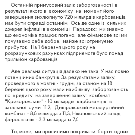
Останній примусовий залік заборгованості, в
результаті якого в економіку на момент його
завершення вихлюпнуто 720 мільярдів карбованців,
має бути справді останнім. Ось де одне із сильних
джерел інфляції в економіці. Парадокс: ми знаємо,
що економіка працює погано, але фінансове всі ми
почуваємо себе добре, майже всі отримуємо
прибуток. На 1 березня цього року на
розрахункових рахунках підприємств було понад
трильйон карбованців.
Але реальна ситуація далеко не така. У нас повно
потенційних банкрутів. За результатами заліку,
проведеного в жовтні - грудні, за станом на 18
березня цього року мали найбільшу заборгованість
по кредиту на завершення заліку: комбінат
"Криворіжсталь" - 10 мільярдів карбованців із
загальної суми 11,2, Дніпровський металургійний
комбінат - 8,6 мільярда з 11,3, Нікопольський завод
феросплавів - 3,3 мільярда із 7,6.
То, може, ми припинимо покривати борги одних