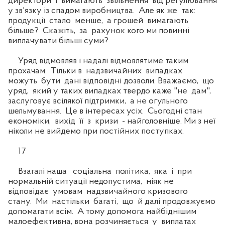
директори і вимагають звільнення від регулювання
у зв'язку із спадом виробництва. Але як же так:
продукції стало менше, а грошей вимагають
більше? Скажіть, за рахунок кого ми повинні
виплачувати більші суми?
Уряд відмовляв і надалі відмовлятиме таким
прохачам. Тільки в надзвичайних випадках
можуть бути дані відповідні дозволи. Вважаємо, що
уряд, який у таких випадках твердо каже "не дам",
заслуговує всілякої підтримки, а не огульного
шельмування. Це в інтересах усіх. Сьогодні стан
економіки, вихід її з кризи - найголовніше. Ми з неї
ніколи не вийдемо при постійних поступках.
17
Взагалі наша соціальна політика, яка і при
нормальній ситуації недопустима, ніяк не
відповідає умовам надзвичайного кризового
стану. Ми настільки багаті, що й далі продовжуємо
допомагати всім. А тому допомога найбіднішим
малоефективна, вона розчиняється у виплатах