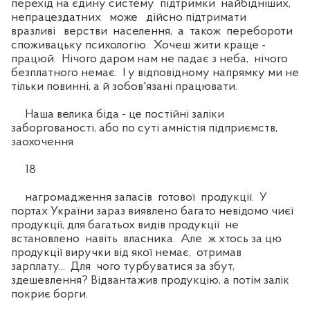
перехід на єдину систему підтримки найбідніших,
непрацездатних може дійсно підтримати
вразливі верстви населення, а також перебороти
споживацьку психологію. Хочеш жити краще -
працюй. Нічого даром нам не падає з неба, нічого
безплатного немає. І у відповідному напрямку ми не
тільки повинні, а й зобов'язані працювати.
Наша велика біда - це постійні заліки
заборгованості, або по суті амністія підприємств,
заохочення
18
нагромадження запасів готової продукції. У
портах України зараз виявлено багато невідомо чиєї
продукції, для багатьох видів продукції не
встановлено навіть власника. Але ж хтось за цю
продукції виручки від якої немає, отримав
зарплату... Для чого турбуватися за збут,
здешевлення? Відвантажив продукцію, а потім залік
покриє борги.