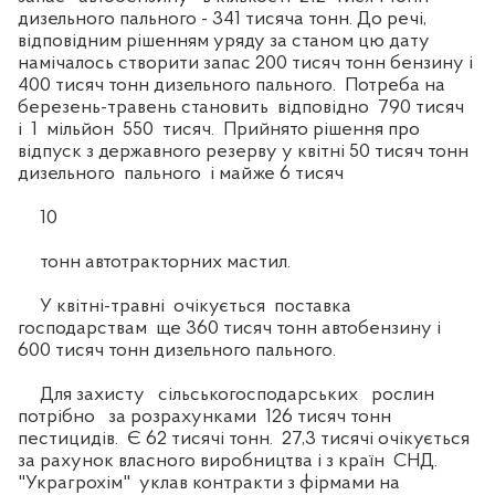
дизельного пального - 341 тисяча тонн. До речі,
відповідним рішенням уряду за станом цю дату
намічалось створити запас 200 тисяч тонн бензину і
400 тисяч тонн дизельного пального. Потреба на
березень-травень становить відповідно 790 тисяч
і 1 мільйон 550 тисяч. Прийнято рішення про
відпуск з державного резерву у квітні 50 тисяч тонн
дизельного пального і майже 6 тисяч
10
тонн автотракторних мастил.
У квітні-травні очікується поставка
господарствам ще 360 тисяч тонн автобензину і
600 тисяч тонн дизельного пального.
Для захисту сільськогосподарських рослин
потрібно за розрахунками 126 тисяч тонн
пестицидів. Є 62 тисячі тонн. 27,3 тисячі очікується
за рахунок власного виробництва і з країн СНД.
"Украгрохім" уклав контракти з фірмами на