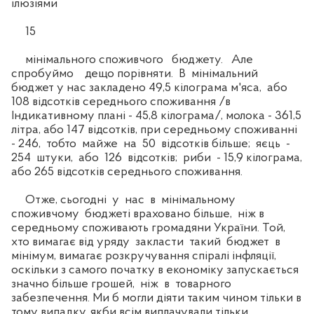
ілюзіями
15
мінімального споживчого бюджету. Але
спробуймо дещо порівняти. В мінімальний
бюджет у нас закладено 49,5 кілограма м'яса, або
108 відсотків середнього споживання /в
Індикативному плані - 45,8 кілограма/, молока - 361,5
літра, або 147 відсотків, при середньому споживанні
- 246, тобто майже на 50 відсотків більше; яєць -
254 штуки, або 126 відсотків; риби - 15,9 кілограма,
або 265 відсотків середнього споживання.
Отже, сьогодні у нас в мінімальному
споживчому бюджеті враховано більше, ніж в
середньому споживають громадяни України. Той,
хто вимагає від уряду закласти такий бюджет в
мінімум, вимагає розкручування спіралі інфляції,
оскільки з самого початку в економіку запускається
значно більше грошей, ніж в товарного
забезпечення. Ми б могли діяти таким чином тільки в
тому випадку, якби всім виплачували тільки