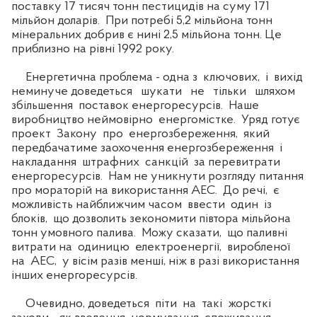
поставку 17 тисяч тонн пестицидів на суму 171
мільйон доларів. При потребі 5,2 мільйона тонн
мінеральних добрив є нині 2,5 мільйона тонн. Це
приблизно на рівні 1992 року.
Енергетична проблема - одна з ключових, і вихід
неминуче доведеться шукати не тільки шляхом
збільшення поставок енергоресурсів. Наше
виробництво неймовірно енергомістке. Уряд готує
проект Закону про енергозбереження, який
передбачатиме заохочення енергозбереження і
накладання штрафних санкцій за перевитрати
енергоресурсів. Нам не уникнути розгляду питання
про мораторій на використання АЕС. До речі, є
можливість найближчим часом ввести один із
блоків, що дозволить зекономити півтора мільйона
тонн умовного палива. Можу сказати, що паливні
витрати на одиницю електроенергії, виробленої
на АЕС, у вісім разів менші, ніж в разі використання
інших енергоресурсів.
Очевидно, доведеться піти на такі жорсткі