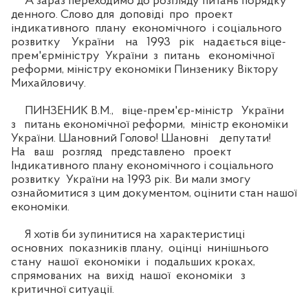
А зараз переходимо до розгляду питань порядку
денного. Слово для доповіді про проект
індикативного плану економічного і соціального
розвитку України на 1993 рік надається віце-
прем'єрміністру України з питань економічної
реформи, міністру економіки Пинзенику Віктору
Михайловичу.
ПИНЗЕНИК В.М., віце-прем'єр-міністр України
з питань економічної реформи, міністр економіки
України. Шановний Голово! Шановні депутати!
На ваш розгляд представлено проект
Індикативного плану економічного і соціального
розвитку України на 1993 рік. Ви мали змогу
ознайомитися з цим документом, оцінити стан нашої
економіки.
Я хотів би зупинитися на характеристиці
основних показників плану, оцінці нинішнього
стану нашої економіки і подальших кроках,
спрямованих на вихід нашої економіки з
критичної ситуації.