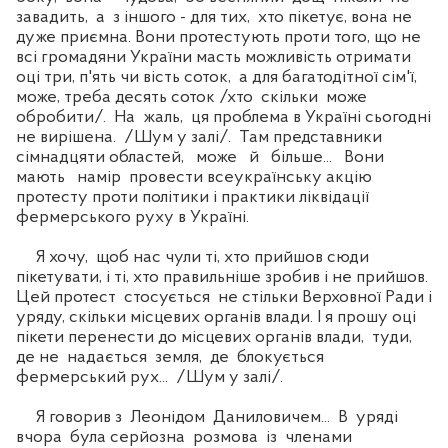
завадить, а з іншого - для тих, хто пікетує, вона не
дуже приємна. Вони протестують проти того, що не
всі громадяни України масть можливість отримати
оці три, п'ять чи вість соток, а для багатодітної сім'ї,
може, треба десять соток /хто скільки може
обробити/. На жаль, ця проблема в Україні сьогодні
не вирішена. /Шум у залі/. Там представники
сімнадцяти областей, може й більше... Вони
мають намір провести всеукраїнську акцію
протесту проти політики і практики ліквідації
фермерського руху в Україні.
Я хочу, щоб нас чули ті, хто прийшов сюди
пікетувати, і ті, хто правильніше зробив і не прийшов.
Цей протест стосується не стільки Верховної Ради і
уряду, скільки місцевих органів влади. І я прошу оці
пікети перенести до місцевих органів влади, туди,
де не надається земля, де блокується
фермерський рух... /Шум у залі/.
Я говорив з Леонідом Даниловичем... В уряді
вчора була серйозна розмова із членами