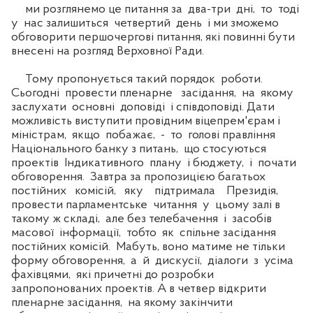
ми розглянемо це питання за два-три дні, то тоді
у нас залишиться четвертий день і ми зможемо
обговорити першочергові питання, які повинні бути
внесені на розгляд Верховної Ради.
Тому пропонується такий порядок роботи.
Сьогодні провести пленарне засідання, на якому
заслухати основні доповіді і співдоповіді. Дати
можливість виступити провідним віцепрем'єрам і
міністрам, якщо побажає, - то голові правління
Національного банку з питань, що стосуються
проектів Індикативного плану і бюджету, і почати
обговорення. Завтра за пропозицією багатьох
постійних комісій, яку підтримала Президія,
провести парламентське читання у цьому залі в
такому ж складі, але без телебачення і засобів
масової інформації, тобто як спільне засідання
постійних комісій. Мабуть, воно матиме не тільки
форму обговорення, а й дискусії, діалоги з усіма
фахівцями, які причетні до розробки
запропонованих проектів. А в четвер відкрити
пленарне засідання, на якому закінчити