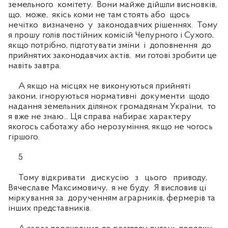
земельного комітету. Вони майже дійшли висновків,
що, може, якісь коми не там стоять або щось
нечітко визначено у законодавчих рішеннях. Тому
я прошу голів постійних комісій Чепурного і Сухого,
якщо потрібно, підготувати зміни і доповнення до
прийнятих законодавчих актів, ми готові зробити це
навіть завтра.
А якщо на місцях не виконуються прийняті
закони, ігноруються нормативні документи щодо
надання земельних ділянок громадянам України, то
я вже не знаю... Ця справа набирає характеру
якогось саботажу або нерозуміння, якщо не чогось
гіршого.
5
Тому відкривати дискусію з цього приводу,
Вячеславе Максимовичу, я не буду. Я висловив ці
міркування за дорученням аграрників, фермерів та
інших представників.