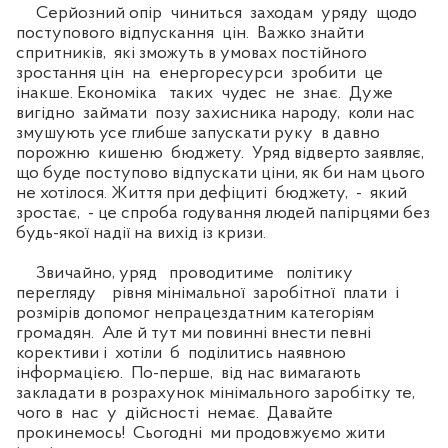
Серйозний опір чиниться заходам уряду щодо
поступового відпускання цін. Важко знайти
спритників, які зможуть в умовах постійного
зростання цін на енергоресурси зробити це
інакше. Економіка таких чудес не знає. Дуже
вигідно займати позу захисника народу, коли нас
змушують усе глибше запускати руку в давно
порожню кишеню бюджету. Уряд відверто заявляє,
що буде поступово відпускати ціни, як би нам цього
не хотілося. Життя при дефіциті бюджету, - який
зростає, - це спроба годування людей папірцями без
будь-якої надії на вихід із кризи.
Звичайно, уряд проводитиме політику
перегляду рівня мінімальної заробітної плати і
розмірів допомог непрацездатним категоріям
громадян. Але й тут ми повинні внести певні
корективи і хотіли б поділитись наявною
інформацією. По-перше, від нас вимагають
закладати в розрахунок мінімального заробітку те,
чого в нас у дійсності немає. Давайте
прокинемось! Сьогодні ми продовжуємо жити