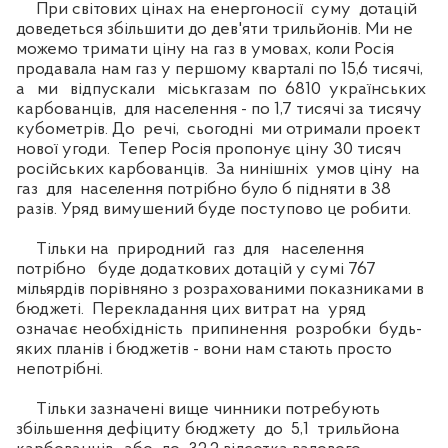
При світових цінах на енергоносії суму дотацій
доведеться збільшити до дев'яти трильйонів. Ми не
можемо тримати ціну на газ в умовах, коли Росія
продавала нам газ у першому кварталі по 15,6 тисячі,
а ми відпускали міськгазам по 6810 українських
карбованців, для населення - по 1,7 тисячі за тисячу
кубометрів. До речі, сьогодні ми отримали проект
нової угоди. Тепер Росія пропонує ціну 30 тисяч
російських карбованців. За нинішніх умов ціну на
газ для населення потрібно було б підняти в 38
разів. Уряд вимушений буде поступово це робити.
Тільки на природний газ для населення
потрібно буде додаткових дотацій у сумі 767
мільярдів порівняно з розрахованими показниками в
бюджеті. Перекладання цих витрат на уряд
означає необхідність припинення розробки будь-
яких планів і бюджетів - вони нам стають просто
непотрібні.
Тільки зазначені вище чинники потребують
збільшення дефіциту бюджету до 5,1 трильйона