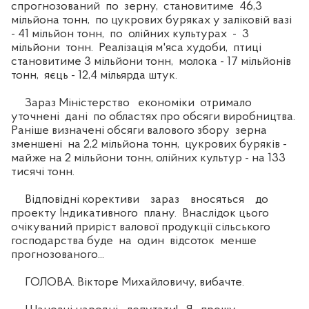
спрогнозований по зерну, становитиме 46,3
мільйона тонн, по цукрових буряках у заліковій вазі
- 41 мільйон тонн, по олійних культурах - 3
мільйони тонн. Реалізація м'яса худоби, птиці
становитиме 3 мільйони тонн, молока - 17 мільйонів
тонн, яєць - 12,4 мільярда штук.
Зараз Міністерство економіки отримало
уточнені дані по областях про обсяги виробництва.
Раніше визначені обсяги валового збору зерна
зменшені на 2,2 мільйона тонн, цукрових буряків -
майже на 2 мільйони тонн, олійних культур - на 133
тисячі тонн.
Відповідні корективи зараз вносяться до
проекту Індикативного плану. Внаслідок цього
очікуваний приріст валової продукції сільського
господарства буде на один відсоток менше
прогнозованого...
ГОЛОВА. Вікторе Михайловичу, вибачте.