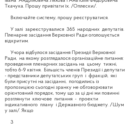
Івана Андрійовича Ляхова і Анатолія Федоровича
Ткачука. Прошу привітати їх. /Оплески/.
Включайте систему, прошу реєструватися.
У залі зареєструвалися 365 народних депутатів.
Пленарне засідання Верховної Ради оголошується
відкритим.
Учора відбулося засідання Президії Верховної
Ради, на якому розглядалося організаційне питання:
проведення пленарних засідань на цьому тижні,
тобто 6-9 квітня. Більшість членів Президії і депутати
- представники депутатських груп і фракцій, які
були присутні на засіданні, погодились із
пропозицією сьогодні зранку не обговорювати
орієнтовний порядок, тому що за ці дні ми повинні
розглянути ключове питання - проекти
індикативного плану і Державного бюджету. /Шум
у залі/. Якщо
3