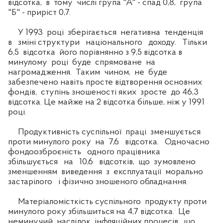
відсотка, в тому числі група "А" - спад 0,8, група
"Б" - приріст 0,7.
У 1993 році зберігається негативна тенденція
в зміні структури національного доходу. Тільки
6,5 відсотка його порівнянно з 9,5 відсотка в
минулому році буде спрямоване на
нагромадження. Таким чином, не буде
забезпечено навіть просте відтворення основних
фондів, ступінь зношеності яких зросте до 46,3
відсотка. Це майже на 2 відсотка більше, ніж у 1991
році.
Продуктивність суспільної праці зменшується
проти минулого року на 7,6 відсотка. Одночасно
фондоозброєність одного працівника
збільшується на 10,6 відсотків, що зумовлено
зменшенням виведення з експлуатації морально
застарілого і фізично зношеного обладнання.
Матеріаломісткість суспільного продукту проти
минулого року збільшиться на 4,7 відсотка. Це
неминучий наслідок інфляційних процесів, що