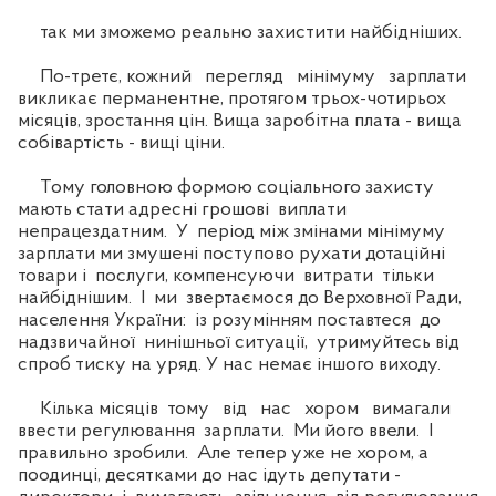
так ми зможемо реально захистити найбідніших.
По-третє, кожний перегляд мінімуму зарплати
викликає перманентне, протягом трьох-чотирьох
місяців, зростання цін. Вища заробітна плата - вища
собівартість - вищі ціни.
Тому головною формою соціального захисту
мають стати адресні грошові виплати
непрацездатним. У період між змінами мінімуму
зарплати ми змушені поступово рухати дотаційні
товари і послуги, компенсуючи витрати тільки
найбіднішим. І ми звертаємося до Верховної Ради,
населення України: із розумінням поставтеся до
надзвичайної нинішньої ситуації, утримуйтесь від
спроб тиску на уряд. У нас немає іншого виходу.
Кілька місяців тому від нас хором вимагали
ввести регулювання зарплати. Ми його ввели. І
правильно зробили. Але тепер уже не хором, а
поодинці, десятками до нас ідуть депутати -