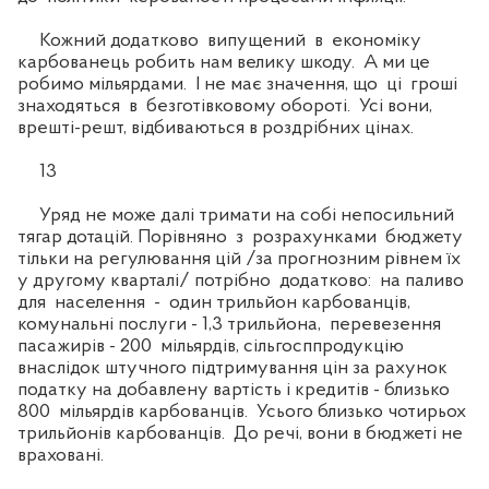
Кожний додатково випущений в економіку
карбованець робить нам велику шкоду. А ми це
робимо мільярдами. І не має значення, що ці гроші
знаходяться в безготівковому обороті. Усі вони,
врешті-решт, відбиваються в роздрібних цінах.
13
Уряд не може далі тримати на собі непосильний
тягар дотацій. Порівняно з розрахунками бюджету
тільки на регулювання цій /за прогнозним рівнем їх
у другому кварталі/ потрібно додатково: на паливо
для населення - один трильйон карбованців,
комунальні послуги - 1,3 трильйона, перевезення
пасажирів - 200 мільярдів, сільгосппродукцію
внаслідок штучного підтримування цін за рахунок
податку на добавлену вартість і кредитів - близько
800 мільярдів карбованців. Усього близько чотирьох
трильйонів карбованців. До речі, вони в бюджеті не
враховані.