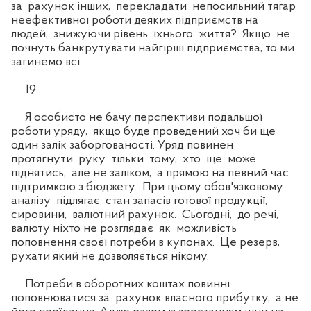
за рахунок інших, перекладати непосильний тягар
неефективної роботи деяких підприємств на
людей, знижуючи рівень їхнього життя? Якщо не
почнуть банкрутувати найгірші підприємства, то ми
загинемо всі.
19
Я особисто не бачу перспективи подальшої
роботи уряду, якщо буде проведений хоч би ще
один залік заборгованості. Уряд повинен
протягнути руку тільки тому, хто ще може
піднятись, але не заліком, а прямою на певний час
підтримкою з бюджету. При цьому обов'язковому
аналізу підлягає стан запасів готової продукції,
сировини, валютний рахунок. Сьогодні, до речі,
валюту ніхто не розглядає як можливість
поповнення своєї потреби в купонах. Це резерв,
рухати який не дозволяється нікому.
Потреби в оборотних коштах повинні
поповнюватися за рахунок власного прибутку, а не