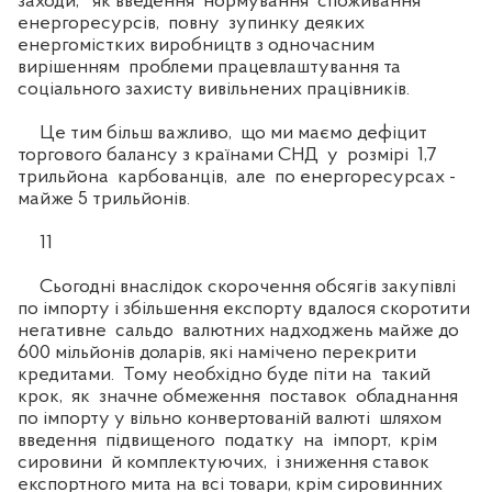
заходи, як введення нормування споживання
енергоресурсів, повну зупинку деяких
енергомістких виробництв з одночасним
вирішенням проблеми працевлаштування та
соціального захисту вивільнених працівників.
Це тим більш важливо, що ми маємо дефіцит
торгового балансу з країнами СНД у розмірі 1,7
трильйона карбованців, але по енергоресурсах -
майже 5 трильйонів.
11
Сьогодні внаслідок скорочення обсягів закупівлі
по імпорту і збільшення експорту вдалося скоротити
негативне сальдо валютних надходжень майже до
600 мільйонів доларів, які намічено перекрити
кредитами. Тому необхідно буде піти на такий
крок, як значне обмеження поставок обладнання
по імпорту у вільно конвертованій валюті шляхом
введення підвищеного податку на імпорт, крім
сировини й комплектуючих, і зниження ставок
експортного мита на всі товари, крім сировинних