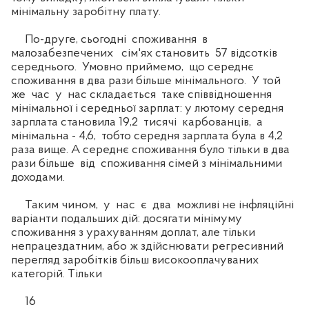
мінімальну заробітну плату.
По-друге, сьогодні споживання в
малозабезпечених сім'ях становить 57 відсотків
середнього. Умовно приймемо, що середнє
споживання в два рази більше мінімального. У той
же час у нас складається таке співвідношення
мінімальної і середньої зарплат: у лютому середня
зарплата становила 19,2 тисячі карбованців, а
мінімальна - 4,6, тобто середня зарплата була в 4,2
раза вище. А середнє споживання було тільки в два
рази більше від споживання сімей з мінімальними
доходами.
Таким чином, у нас є два можливі не інфляційні
варіанти подальших дій: досягати мінімуму
споживання з урахуванням доплат, але тільки
непрацездатним, або ж здійснювати регресивний
перегляд заробітків більш високооплачуваних
категорій. Тільки
16