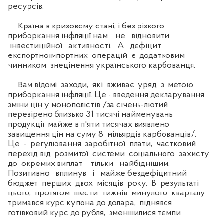
ресурсів.
Країна в кризовому стані, і без різкого
приборкання інфляції нам не відновити
інвестиційної активності. А дефіцит
експортноімпортних операцій є додатковим
чинником знецінення українського карбованця.
Вам відомі заходи, які вживає уряд з метою
приборкання інфляції. Це - введення декларування
зміни цін у монополістів /за січень-лютий
перевірено близько 31 тисячі найменувань
продукції; майже в п'яти тисячах виявлено
завищення цін на суму 8 мільярдів карбованців/.
Це - регулювання заробітної плати, частковий
перехід від розмитої системи соціального захисту
до окремих виплат тільки найбіднішим.
Позитивно вплинув і майже бездефіцитний
бюджет перших двох місяців року. В результаті
цього, протягом шести тижнів минулого кварталу
тримався курс купона до долара, піднявся
готівковий курс до рубля, зменшилися темпи