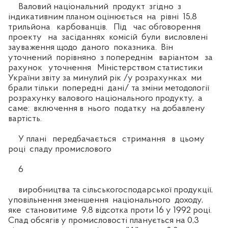
Валовий національний продукт згідно з
індикативним планом оцінюється на рівні 15,8
трильйона карбованців. Під час обговорення
проекту на засіданнях комісій були висловлені
зауваження щодо даного показника. Він
уточнений порівняно з попереднім варіантом за
рахунок уточнення Міністерством статистики
України звіту за минулий рік /у розрахунках ми
брали тільки попередні дані/ та зміни методології
розрахунку валового національного продукту, а
саме: включення в нього податку на добавлену
вартість.
У плані передбачається стримання в цьому
році спаду промислового
6
виробництва та сільськогосподарської продукції,
уповільнення зменшення національного доходу,
яке становитиме 9,8 відсотка проти 16 у 1992 році.
Спад обсягів у промисловості планується на 0,3