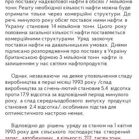
про поставку надквотової нафти в обсязі 7 мільйонів
тонн. Решту необхідної кількості нафти можна буде
отримати тільки через комерційні структури. До
речі, минулого року обсяг поставок ними нафти в
Україну становив 14 мільйонів тонн. Цього року
половина загальної кількості нафти поставляється
комерційними структурами. Уряд заохочує
поставки нафти на давальницьких умовах. Днями
підписано розпорядження про поставку в Україну
британською фірмою 3 мільйонів тонн нафти із
залишенням у нас світлих нафтопродуктів.
Однак, незважаючи на деяке уповільнення спаду
виробництва в перші місяці 1993 року /спад
виробництва за січень-лютий становив 5,4 відсотка
проти 17,9 відсотка за відповідний період минулого
року, а спад середньодобового випуску продукції
становив 2,4 відсотка/, особливих підстав для
оптимістичного настрою немає.
Відповідно до рішень уряду за станом на 1 квітня
1993 року для сільського господарства створений
запас автобензину в кількості 212 тисяч тонн