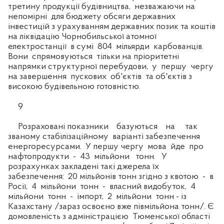
третину продукції будівництва, незважаючи на
непомірні для бюджету обсяги державних
інвестицій з урахуванням державних позик та коштів
на ліквідацію Чорнобильської атомної
електростанції в сумі 804 мільярди карбованців.
Вони спрямовуються тільки на пріоритетні
напрямки структурної перебудови, у першу чергу
на завершення пускових об'єктів та об'єктів з
високою будівельною готовністю.
9
Розраховані показники базуються на так
званому стабілізаційному варіанті забезпечення
енергоресурсами. У першу чергу мова йде про
нафтопродукти - 43 мільйони тонн. У
розрахунках закладені такі джерела їх
забезпечення: 20 мільйонів тонн згідно з квотою - в
Росії, 4 мільйони тонн - власний видобуток, 4
мільйони тонн - імпорт, 2 мільйони тонн - із
Казахстану /зараз освоєно вже півмільйона тонн/. Є
домовленість з адміністрацією Тюменської області