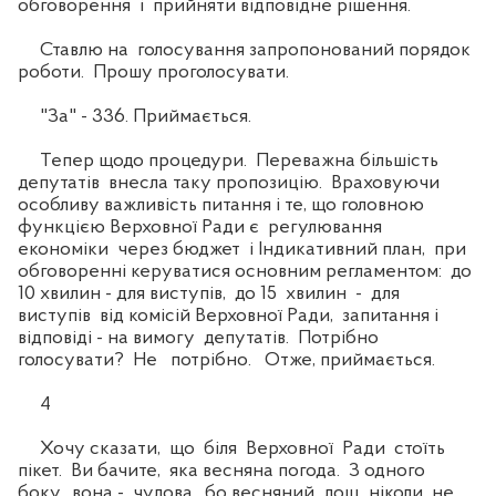
обговорення і прийняти відповідне рішення.
Ставлю на голосування запропонований порядок
роботи. Прошу проголосувати.
"За" - 336. Приймається.
Тепер щодо процедури. Переважна більшість
депутатів внесла таку пропозицію. Враховуючи
особливу важливість питання і те, що головною
функцією Верховної Ради є регулювання
економіки через бюджет і Індикативний план, при
обговоренні керуватися основним регламентом: до
10 хвилин - для виступів, до 15 хвилин - для
виступів від комісій Верховної Ради, запитання і
відповіді - на вимогу депутатів. Потрібно
голосувати? Не потрібно. Отже, приймається.
4
Хочу сказати, що біля Верховної Ради стоїть
пікет. Ви бачите, яка весняна погода. З одного
боку, вона - чудова, бо весняний дощ ніколи не