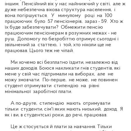
іншим. Пенсійний вік у нас найнижчий у світі, але ж
дуже небезпечна вікова структура населення, і
вона погіршується. У минулому році на 100
працюючих було 57 пенсіонерів, зараз - 59. Хто ж
їх буде забезпечувати? Обмежити пенсію
працюючим пенсіонерам в розумних межах - не
руш. Допомогу по безробіттю отримує сьогодні і
звільнений за статтею, і той, хто ніколи ще не
працював. Цього теж не чіпай.
Ми хочемо всі безплатно їздити, незалежно від
наших доходів. Боюся накликати гнів студентів, які
мене у свій час підтримали на виборах, але не
можу змовчати. По-перше, не може, не повинен
студент отримувати стипендію на рівні
мінімальної заробітної плати.
А по-друге, стипендію мають отримувати
тільки студенти, сім'ї яких мають низький, доход. Я
як і ви, в студентські роки, до речі, працював.
Це ж стосується й плати за навчання. Тільки