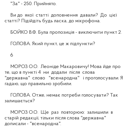
"За" - 250. Прийнято.
Ви до якої статті доповнення давали? До цієї
статті? Підійдіть будь ласка, до мікрофона.
БОЙКО В.Ф. Була пропозиція - виключити пункт 2.
ГОЛОВА. Який пункт, це ж підпункти?
6
МОРОЗ О.О. Леоніде Макаровичу! Мова йде про
те, що в пункті 4 ни додали після слова
"державна" слово "всенародна" і проголосували. Я
гадаю, що правильно зробили.
ГОЛОВА. Отже, немає потреби голосувати? Так
залишається?
МОРОЗ О.О. Ще раз повторюю: залишили в
старій редакції, тільки після слова "державна"
дописали - "всенародна".