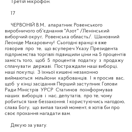
Третій мікрофон.
17
ЧЕРВОНІЙ В.М., апаратник Ровенського
виробничого об'єднання "Азот" /Ленінський
виборчий округ, Ровенська область/. Шановний
Леоніде Макаровичу! Сьогодні вранці я вже
говорив про те, що всупереч Указу Президента
підприємства торгівлі підвищили ціни на 5 процентів
замість того, щоб 5 процентів податку з продажу
сплачувати державі. Постраждали наші виборці,
наші покупці. З їхньої кишені незаконно
виймаються мільйони карбованців. І я просив вас,
щоб у кінці засідання Перший заступник Голови
Ради Міністрів УРСР Статинов поінформував
наших виборців і нас, депутатів, про те, чому
робиться таке беззаконня. І користуючись нагодою,
слава Богу, що випав такий момент, я хотів би про
своє прохання нагадати вам.
Дякую за увагу.