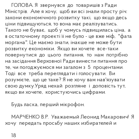
ГОЛОВА. Я звернувся до товаришів з Ради
Міністрів. Але я хочу, щоб ви всі знали просту річ:
закони економічного розвитку такі, що якщо десь
ціни підвищуються, то вона має реалізуватись.
Такого не буває, щоб у чомусь підвищилась ціна, а
в остаточному проекті її не було - це вже міф, "фата
моргана". Це маємо знати, інакше не може бути
розвитку економіки. Якщо ви хочете все-таки
повернутися до цього питання, то нам потрібно
на засідання Верховної Ради винести питання про
те, чи погоджуємося ми загалом з 5 процентами.
Тоді все треба переглядати і голосувати. Ви
розумієте, що це таке? Я не хочу вам нав'язувати
свою думку.Уряд нехай розгляне і доповість тут,
якщо ви хочете, користуючись цифрами.
Будь ласка, перший мікрофон.
МАРЧЕНКО В.Р. Уважаемый Леонид Макарович! Я
хочу передать просьбу наших избирателей и
18