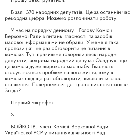
Прошу реєструватися.
В залі 370 народних депутатів. Це за останній час
рекордна цифра. Можемо розпочинати роботу.
У нас на порядку денному... Голову Комісії
Верховної Ради з питань гласності та засобів
масової інформації ми не обрали. У мене є така
пропозиція: ще раз обговорити це питання в
комісіях. Тут правильне говорили деякі народні
депутати, зокрема народний депутат Осадчук, що
це комісія дуже широкого масштабу. Гласність
стосується всіх проблем нашого життя, тому в
комісіях слід ще раз обговорити, висловити своє
ставлення, Повернемося де цього питання пізніше.
Згода?
Перший мікрофон.
3
БОЙКО І.В., член Комісії Верховної Ради
Української РСР у питаннях діяльності Рад