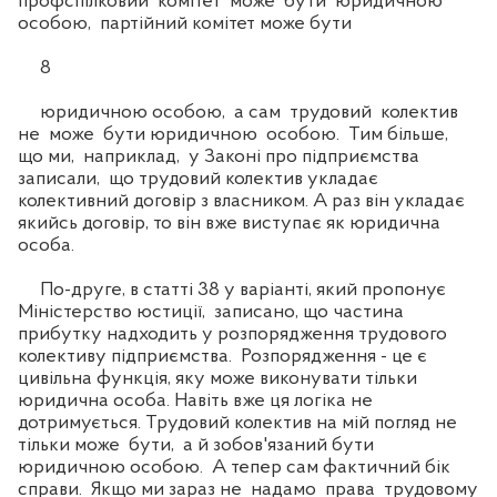
профспілковий комітет може бути юридичною
особою, партійний комітет може бути
8
юридичною особою, а сам трудовий колектив
не може бути юридичною особою. Тим більше,
що ми, наприклад, у Законі про підприємства
записали, що трудовий колектив укладає
колективний договір з власником. А раз він укладає
якийсь договір, то він вже виступає як юридична
особа.
По-друге, в статті 38 у варіанті, який пропонує
Міністерство юстиції, записано, що частина
прибутку надходить у розпорядження трудового
колективу підприємства. Розпорядження - це є
цивільна функція, яку може виконувати тільки
юридична особа. Навіть вже ця логіка не
дотримується. Трудовий колектив на мій погляд не
тільки може бути, а й зобов'язаний бути
юридичною особою. А тепер сам фактичний бік
справи. Якщо ми зараз не надамо права трудовому