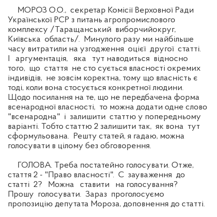
МОРОЗ О.О., секретар Комісії Верховної Ради
Української РСР з питань агропромислового
комплексу /Таращанський виборчийокруг,
Київська область/. Минулого разу ми найбільше
часу витратили на узгодження оцієї другої статті.
І аргументація, яка тут наводиться відносно
того, що стаття не сто сується власності окремих
індивідів, не зовсім коректна, тому що власність є
тоді, коли вона стосується конкретної людини.
Щодо посилання на те, що не передбачена форма
всенародної власності, то можна додати одне слово
"всенародна" і залишити статтю у попередньому
варіанті. Тобто статтю 2 залишити так, як вона тут
сформульована. Решту статей, я гадаю, можна
голосувати в цілому без обговорення.
ГОЛОВА. Треба постатейно голосувати. Отже,
стаття 2 - "Право власності". С зауваження до
статті 2? Можна ставити на голосування?
Прошу голосувати. Зараз проголосуємо
пропозицію депутата Мороза, доповнення до статті.