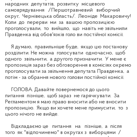
народних депутатів, розвитку місцевого
самоврядування /Першотравневий виборчий
округ, Чернівецька область/. Леоніде Макаровичу!
Коли до перерви ми за вашою пропозицією
проголосували, то вийшло, що навіть не звільнили
Правденка від обов'язків голо ви постійної комісії.
Я думаю, правильніше буде, якщо цю постанову
розділити. Не можна голосувати одночасно, щоб
одного звільнити, а другого призначити. У мене є
пропозиція зараз без обговорення в комісіях окремо
проголосувати за звільнення депутата Правденка, а
потім - за обрання нового голови постійної комісії.
ГОЛОВА. Давайте повернемося до цього
питання пізніше, щоб зараз не гарячкувати. За
Регламентом я маю право вносити або не вносити
пропозицію. Якщо ви хочете мене примусити, то з
цього нічого не вийде.
Відкладаємо це питання на пізніше, а після
того як "відпочинемо" в округах з виборцями /