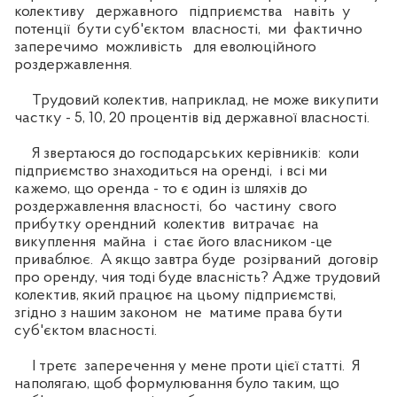
колективу державного підприємства навіть у
потенції бути суб'єктом власності, ми фактично
заперечимо можливість для еволюційного
роздержавлення.
Трудовий колектив, наприклад, не може викупити
частку - 5, 10, 20 процентів від державної власності.
Я звертаюся до господарських керівників: коли
підприємство знаходиться на оренді, і всі ми
кажемо, що оренда - то є один із шляхів до
роздержавлення власності, бо частину свого
прибутку орендний колектив витрачає на
викуплення майна і стає його власником -це
приваблює. А якщо завтра буде розірваний договір
про оренду, чия тоді буде власність? Адже трудовий
колектив, який працює на цьому підприємстві,
згідно з нашим законом не матиме права бути
суб'єктом власності.
І третє заперечення у мене проти цієї статті. Я
наполягаю, щоб формулювання було таким, що