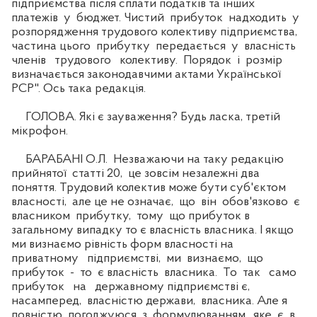
підприємства після сплати податків та інших
платежів у бюджет. Чистий прибуток надходить у
розпорядження трудового колективу підприємства,
частина цього прибутку передається у власність
членів трудового колективу. Порядок і розмір
визначається законодавчими актами Української
РСР". Ось така редакція.
ГОЛОВА. Які є зауваження? Будь ласка, третій
мікрофон.
БАРАБАНІ О.Л. Незважаючи на таку редакцію
прийнятої статті 20, це зовсім незалежні два
поняття. Трудовий колектив може бути суб'єктом
власності, але це не означає, що він обов'язково є
власником прибутку, тому що прибуток в
загальному випадку то є власність власника. І якщо
ми визнаємо рівність форм власності на
приватному підприємстві, ми визнаємо, що
прибуток - то є власність власника. То так само
прибуток на державному підприємстві є,
насамперед, власністю держави, власника. Але я
повністю погоджуюся з формулюванням, яке є в