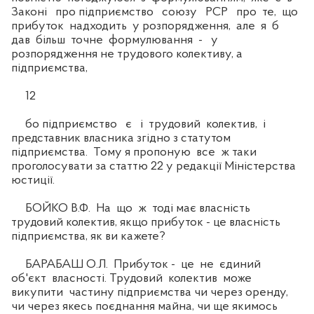
Законі про підприємство союзу РСР про те, що
прибуток надходить у розпорядження, але я б
дав більш точне формулювання - у
розпорядження не трудового колективу, а
підприємства,
12
бо підприємство є і трудовий колектив, і
представник власника згідно з статутом
підприємства. Тому я пропоную все ж таки
проголосувати за статтю 22 у редакції Міністерства
юстиції.
БОЙКО В.Ф. На що ж тоді має власність
трудовий колектив, якщо прибуток - це власність
підприємства, як ви кажете?
БАРАБАШ О.Л. Прибуток - це не єдиний
об'єкт власності. Трудовий колектив може
викупити частину підприємства чи через оренду,
чи через якесь поєднання майна, чи ще якимось