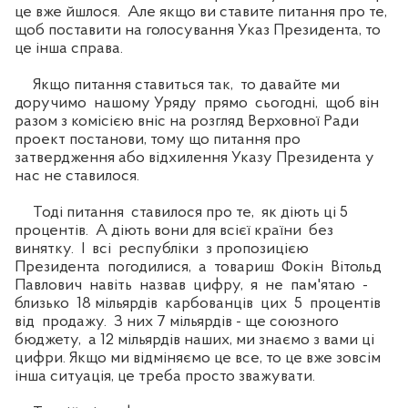
це вже йшлося. Але якщо ви ставите питання про те,
щоб поставити на голосування Указ Президента, то
це інша справа.
Якщо питання ставиться так, то давайте ми
доручимо нашому Уряду прямо сьогодні, щоб він
разом з комісією вніс на розгляд Верховної Ради
проект постанови, тому що питання про
затвердження або відхилення Указу Президента у
нас не ставилося.
Тоді питання ставилося про те, як діють ці 5
процентів. А діють вони для всієї країни без
винятку. І всі республіки з пропозицією
Президента погодилися, а товариш Фокін Вітольд
Павлович навіть назвав цифру, я не пам'ятаю -
близько 18 мільярдів карбованців цих 5 процентів
від продажу. З них 7 мільярдів - ще союзного
бюджету, а 12 мільярдів наших, ми знаємо з вами ці
цифри. Якщо ми відміняємо це все, то це вже зовсім
інша ситуація, це треба просто зважувати.