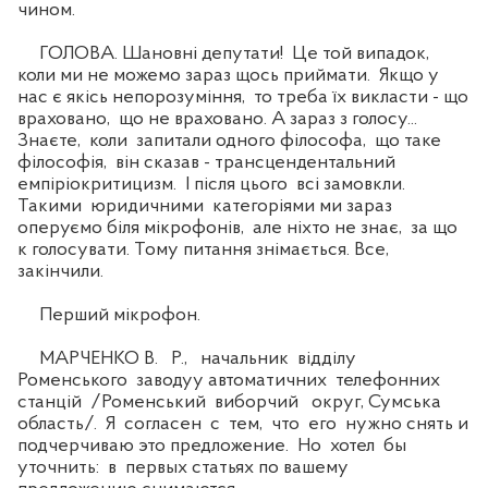
чином.
ГОЛОВА. Шановні депутати! Це той випадок,
коли ми не можемо зараз щось приймати. Якщо у
нас є якісь непорозуміння, то треба їх викласти - що
враховано, що не враховано. А зараз з голосу...
Знаєте, коли запитали одного філософа, що таке
філософія, він сказав - трансцендентальний
емпіріокритицизм. І після цього всі замовкли.
Такими юридичними категоріями ми зараз
оперуємо біля мікрофонів, але ніхто не знає, за що
к голосувати. Тому питання знімається. Все,
закінчили.
Перший мікрофон.
МАРЧЕНКО В. Р., начальник відділу
Роменського заводуу автоматичних телефонних
станцій /Роменський виборчий округ, Сумська
область/. Я согласен с тем, что его нужно снять и
подчерчиваю это предложение. Но хотел бы
уточнить: в первых статьях по вашему