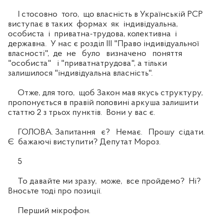
І стосовно того, що власність в Українській РСР
виступає в таких формах як індивідуальна,
особиста і приватна-трудова, колективна і
державна. У нас є розділ IІІ "Право індивідуальної
власності", де не було визначено поняття
"особиста" і "приватнатрудова", а тільки
залишилося "індивідуальна власність".
Отже, для того, щоб Закон мав якусь структуру,
пропонується в правій половині аркуша залишити
статтю 2 з трьох пунктів. Вони у вас є.
ГОЛОВА. Запитання є? Немає. Прошу сідати.
Є бажаючі виступити? Депутат Мороз.
5
То давайте ми зразу, може, все пройдемо? Ні?
Вносьте тоді про позиції.
Перший мікрофон.