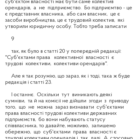
суб'єктом власності має бути саме колектив
орендарів, а не підприємство. Бо підприємтво - це
є представник власника, або сам власник, це є
засоби виробництва, це є трудовий колектив, які
утворили юридичну особу. Тобто треба записати
9
так, як було в статті 20 у попередній редакції:
"Суб'єктами права колективної власності є
трудові колективи, колективи орендарів".
Але я так розумію, що зараз, як і тоді, така ж буде
редакція і статті 23.
І останнє. Оскільки тут виникають деякі
сумніви, та й на комісії не дійшли згоди з приводу
того, що не можна зараз визнавати суб'єктами
права власності трудові колективи державних
підприємств, бо вони набувають статусу
співвласника, то давайте, можливо, запишемо
обережно, що суб'єктами права власності є
трудові колективи орендарів і так далі. А стосовно