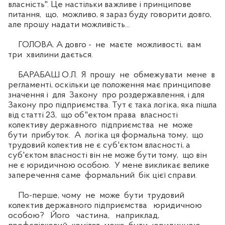
власність". Це настільки важливе і принципове
питання, що, можливо, я зараз буду говорити довго,
але прошу надати можливість...
ГОЛОВА. А довго - не маєте можливості, вам
три хвилини дається.
БАРАБАШ О.Л. Я прошу не обмежувати мене в
регламенті, оскільки це положення має принципове
значення і для Закону про роздержавлення, і для
Закону про підприємства. Тут є така логіка, яка пішла
від статті 23, що об"ектом права власності
колективу державного підприємства не може
бути прибуток. А логіка ця формальна тому, що
трудовий колектив не є суб'єктом власності, а
суб'єктом власності він не може бути тому, що він
не є юридичною особою. У мене викликає велике
заперечення саме формальний бік цієї справи.
По-перше, чому не може бути трудовий
колектив державного підприємства юридичною
особою? Його частина, наприклад,