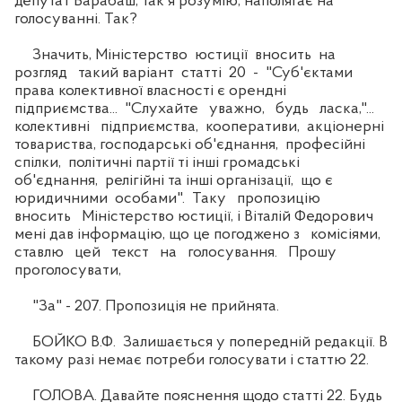
депутат Барабаш, так я розумію, наполягає на
голосуванні. Так?
Значить, Міністерство юстиції вносить на
розгляд такий варіант статті 20 - "Суб'єктами
права колективної власності є орендні
підприємства... "Слухайте уважно, будь ласка,"...
колективні підприємства, кооперативи, акціонерні
товариства, господарські об'єднання, професійні
спілки, політичні партії ті інші громадські
об'єднання, релігійні та інші організації, що є
юридичними особами". Таку пропозицію
вносить Міністерство юстиції, і Віталій Федорович
мені дав інформацію, що це погоджено з комісіями,
ставлю цей текст на голосування. Прошу
проголосувати,
"За" - 207. Пропозиція не прийнята.
БОЙКО В.Ф. Залишається у попередній редакції. В
такому разі немає потреби голосувати і статтю 22.
ГОЛОВА. Давайте пояснення щодо статті 22. Будь