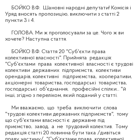
БОЙКО В.Ф. Шановні народні депутати! Комісія і
Уряд вносять пропозицію, виключити з статті 2
пункти 3 і 4.
ГОЛОВА. Ми ж проголосували за це. Чого ж ви
хочете? Наступна стаття.
БОЙКО В.Ф. Стаття 20 "Суб'єкти права
колективної власності". Прийнята редакція:
"Суб'єктами права колективної власності є трудові
колективи державних підприємств, колективи
орендарів, колективні підприємства, кооперативи,
акціонерні товариства, господарські товариства,
господарські об'єднання, професійні спілки... "й
інші, згідно з переліком, який поданий у статті.
Ми вважаємо, що треба виключити слова
"трудові колективи державних підприємств", тому
що суб'єктами власності є державне під
приємство, завод, а не трудовий колектив. Тому
редакція статті 20 повинна бути така /дивіться
праву частину/ "Суб'єктами права колективної