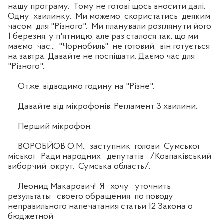
нашу програму. Тому не готові щось вносити далі.
Одну хвилинку. Ми можемо скористатись деяким
часом для "Різного". Ми планували розглянути його
1 березня, у п'ятницю, але раз сталося так, що ми
маємо час... "Чорнобиль" не готовий, він готується
на завтра. Давайте не поспішати. Даємо час для
"Різного".
Отже, відводимо годину на "Різне".
Давайте від мікрофонів. Регламент 3 хвилини.
Перший мікрофон.
ВОРОБЙОВ О.М., заступник голови Сумської
міської Ради народних депутатів /Ковпаківський
виборчий округ, Сумська область/.
Леонид Макарович! Я хочу уточнить
результаты своего обращения по поводу
неправильного напечатания статьи 12 Закона о
бюджетной