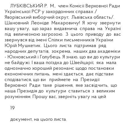
ЛУБКІВСЬКИЙ Р. М., член Комісії Верховної Ради
Української РСР у закордонних справах /
Яворівський виборчий округ, Львівська область/.
Шановний Леоніде Макаровичу! Я хочу звернути
вашу увагу, що зараз видавнича справа на Україні
під величезною загрозою. З цього приводу до вас
звернувся від імені Спілки письменників України
Юрій Мушкетик. Цього листа підтримав ряд
народних депутатів, зокрема, наших два академіки
- Юхновський і Голубець. Я знаю, що ви до культури
не байдужі. І ваша поїздка до Швейцарії, яка мала
однозначно хороший резонанс щодо постановки
економічних питань, мені здається, дає підстави
сподіватися, що ви приймете на Президії
Верховної Ради таке рішення, яке засвідчить, що
наша Президія до культури ставиться з великим
розумінням. Прошу вас, зверніть увагу на цей
19
документ, на цього листа.