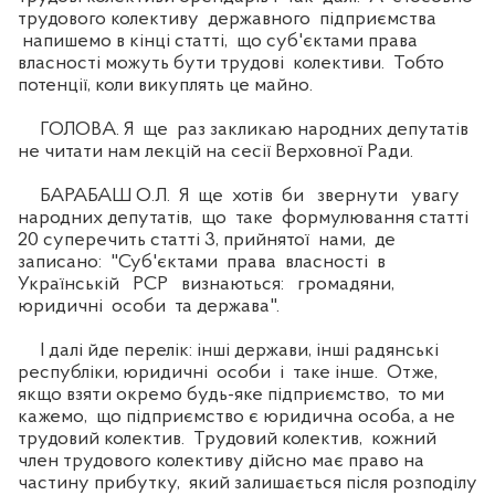
трудового колективу державного підприємства
напишемо в кінці статті, що суб'єктами права
власності можуть бути трудові колективи. Тобто
потенції, коли викуплять це майно.
ГОЛОВА. Я ще раз закликаю народних депутатів
не читати нам лекцій на сесії Верховної Ради.
БАРАБАШ О.Л. Я ще хотів би звернути увагу
народних депутатів, що таке формулювання статті
20 суперечить статті 3, прийнятої нами, де
записано: "Суб'єктами права власності в
Українській РСР визнаються: громадяни,
юридичні особи та держава".
І далі йде перелік: інші держави, інші радянські
республіки, юридичні особи і таке інше. Отже,
якщо взяти окремо будь-яке підприємство, то ми
кажемо, що підприємство є юридична особа, а не
трудовий колектив. Трудовий колектив, кожний
член трудового колективу дійсно має право на
частину прибутку, який залишається після розподілу