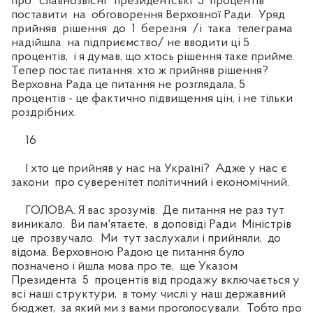
про "славнозвісні" президентські 5 процентів
поставити на обговорення Верховної Ради. Уряд
прийняв рішення до 1 березня /і така телеграма
надійшла на підприємство/ не вводити ці 5
процентів, і я думав, що хтось рішення таке прийме.
Тепер постає питання: хто ж прийняв рішення?
Верховна Рада це питання не розглядала, 5
процентів - це фактично підвищення цін, і не тільки
роздрібних.
16
І хто це прийняв у нас на Україні? Адже у нас є
закони про суверенітет політичний і економічний.
ГОЛОВА. Я вас зрозумів. Де питання не раз тут
виникало. Ви пам'ятаєте, в доповіді Ради Міністрів
це прозвучало. Ми тут заслухали і прийняли, до
відома. Верховною Радою це питання було
позначено і йшла мова про те, ще Указом
Президента 5 процентів від продажу включається у
всі наші структури, в тому числі у наш державний
бюджет, за який ми з вами проголосували. Тобто про