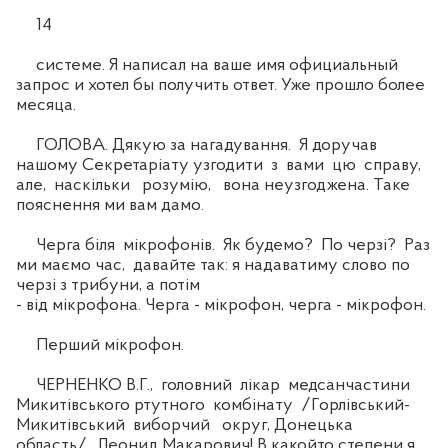
14
системе. Я написал на ваше имя официальный
запрос и хотел бы получить ответ. Уже прошло более
месяца.
ГОЛОВА. Дякую за нагадування. Я доручав
нашому Секретаріату узгодити з вами цю справу,
але, наскільки розумію, вона неузгоджена. Таке
пояснення ми вам дамо.
Черга біля мікрофонів. Як будемо? По черзі? Раз
ми маємо час, давайте так: я надаватиму слово по
черзі з трибуни, а потім
- від мікрофона. Черга - мікрофон, черга - мікрофон.
Перший мікрофон.
ЧЕРНЕНКО В.Г., головний лікар медсанчастини
Микитівського ртутного комбінату /Горлівський-
Микитівський виборчий округ, Донецька
область/. Леонид Макарович! В какойто степени я