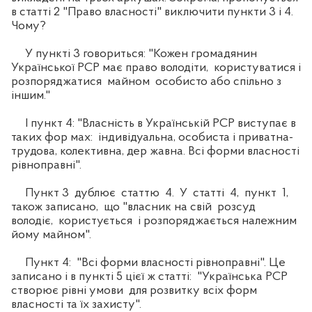
в статті 2 "Право власності" виключити пункти 3 і 4.
Чому?
У пункті 3 говориться: "Кожен громадянин
Української РСР має право володіти, користуватися і
розпоряджатися майном особисто або спільно з
іншим."
І пункт 4: "Власність в Українській РСР виступає в
таких фор мах: індивідуальна, особиста і приватна-
трудова, колективна, дер жавна. Всі форми власності
рівноправні".
Пункт 3 дублює статтю 4. У статті 4, пункт 1,
також записано, що "власник на свій розсуд
володіє, користується і розпоряджається належним
йому майном".
Пункт 4: "Всі форми власності рівноправні". Це
записано і в пункті 5 цієї ж статті: "Українська РСР
створює рівні умови для розвитку всіх форм
власності та їх захисту".