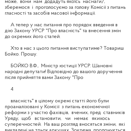
може, вони нам додадуть якоїсь наснаги/,
зберемося і проголосуємо за голову Комісії з питань
гласності та засобів масової інформації.
А тепер у нас питання про порядок введення в
дію Закону УРСР "Про власність" та внесення змін
до окремих його статей.
Хто в нас з цього питання виступатиме? Товариш
Бойко. Прошу.
БОЙКО В.Ф., Міністр юстиції УРСР. Шановні
народні депутати! Відповідно до вашого доручення
після прийняття вами Закону "Про
4
власність" в цілому окремі статті його були
проаналізовані у Комісії з питань економічної
реформи з участю фахівців, вчених, пред ставників
Уряду, щоб встановити, чи немає якихось
суперечностей. На ваш розгляд вносяться зміни, які
викладені на трьох аркушах. Зокрема, пропонується