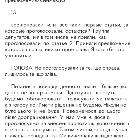
предложению снимаются
13
все поправки или все-таки первые статьи, за
которые проголосовали, остаются? Группа
депутатов, и я в том числе, не поняли, как
проголосовали по статье 2. Приняли предложение,
которое справа, или которое слева. Я хотел бы это
уточнить и...
ГОЛОВА. Не проголосували за те, що справа,
лишилось те, що зліва.
Питання з порядку денного зняли і більше до
цього не повертаємося. Підготують, внесуть -
будемо обговорювати і голосувати як належить,
а з голосу приймати рішення не будемо. Ніколи не
було цього й не буде. Повернемося до цього
після доопрацювання. У нас уже є досвід:
проголосуємо за внесені пропозиції, доповнення і
все стане зрозуміло. Таким чином, сьогодні у нас
сталась несподіванка. Ми вичерпали швидко всю