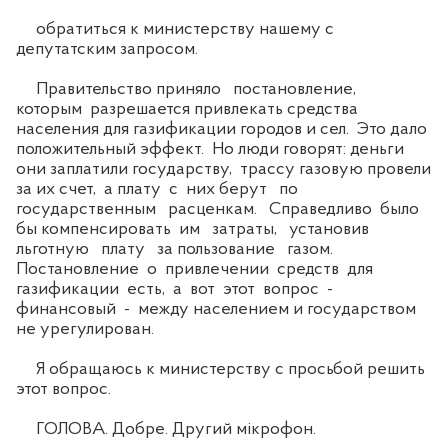
обратиться к министерству нашему с
депутатским запросом.
Правительство приняло постановление,
которым разрешается привлекать средства
населения для газификации городов и сел. Это дало
положительный эффект. Но люди говорят: деньги
они заплатили государству, трассу газовую провели
за их счет, а плату с них берут по
государственным расценкам. Справедливо было
бы компенсировать им затраты, установив
льготную плату за пользование газом.
Постановление о привлечении средств для
газификации есть, а вот этот вопрос -
финансовый - между населением и государством
не урегулирован.
Я обращаюсь к министерству с просьбой решить
этот вопрос.
ГОЛОВА. Добре. Другий мікрофон.