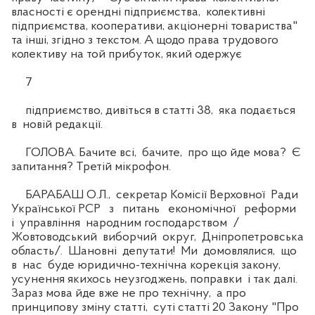
власності є орендні підприємства, колективні
підприємства, кооперативи, акціонерні товариства"
та інші, згідно з текстом. А щодо права трудового
колективу на той прибуток, який одержує
7
підприємство, дивіться в статті 38, яка подається
в новій редакції.
ГОЛОВА. Бачите всі, бачите, про що йде мова? Є
запитання? Третій мікрофон.
БАРАБАШ О.Л., секретар Комісії Верховної Ради
Української РСР з питань економічної реформи
і управління народним господарством /
Жовтоводський виборчий округ, Дніпропетровська
область/. Шановні депутати! Ми домовлялися, що
в нас буде юридично-технічна корекція закону,
усунення якихось неузгоджень, поправки і так далі.
Зараз мова йде вже не про технічну, а про
принципову зміну статті, суті статті 20 Закону "Про