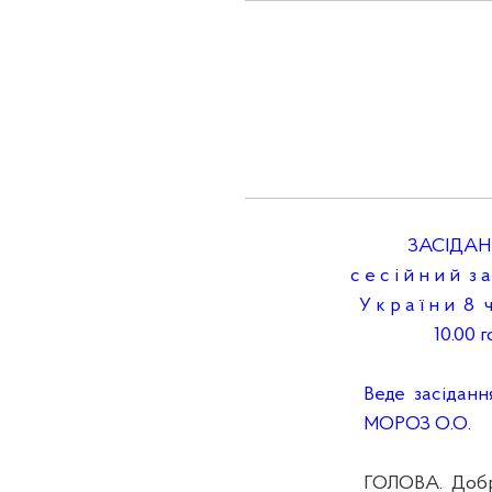
ЗАСІДАННЯ С
с е с і й н и й з а
У к р а ї н и 8 ч
10.00 год
Веде засідання 
МОРОЗ О.О.
ГОЛОВА. Доброго