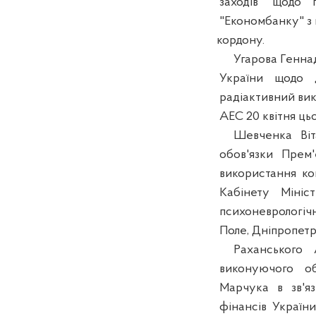
заходів щодо п
"Економбанку" з 
кордону.
Угарова Геннаді
України щодо д
радіактивний вик
АЕС 20 квітня цьо
Шевченка Вітал
обов'язки Прем'
використання кош
Кабінету Мініст
психоневрологічн
Поле, Дніпропетро
Раханського А
виконуючого обо
Марчука в зв'яз
фінансів України