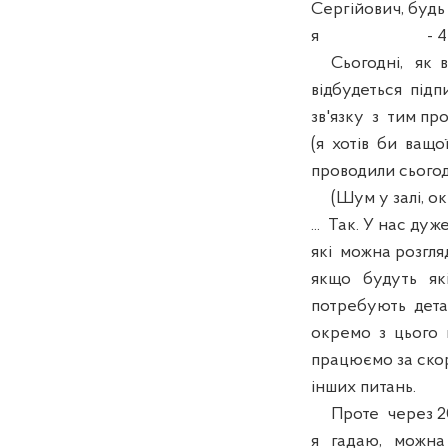
Сергійович, будь 
я - 4 -
Сьогодні, як ві
відбудеться підп
зв'язку з тим пр
(я хотів би ващої
проводили сьогодн
(Шум у залі, ок
... Так. У нас дуже
які можна розгля
якщо будуть які
потребують дета
окремо з цього 
працюємо за ско
інших питань.
Проте через 20 з
я гадаю, можна 