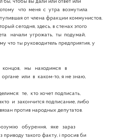
ы, чтобы вы дали или ответ или
тому что меня с утра возмутила
тупившая от члена фракции коммунистов,
орый сегодня, здесь, в стенах этого
та начали угрожать, ты подумай,
му что ты руководитель предприятия, у
нцов, мы находимся в
органе или в каком-то, я не знаю,
имся: те, кто хочет подписать,
хто и закончится подписание, либо
вязан против народных депутатов.
умію обурення, яке зараз
 з приводу такого факту, і просив би