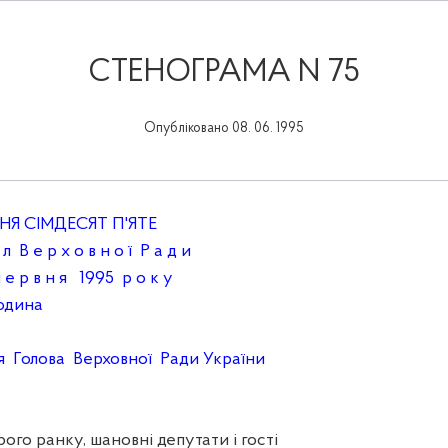
СТЕНОГРАМА N 75
Опубліковано 08. 06. 1995
ІМДЕСЯТ П'ЯТЕ
 л В е р х о в н о ї Р а д и
 е р в н я 1995 р о к у
ина
Голова Верховної Ради України
 ранку, шановні депутати і гості