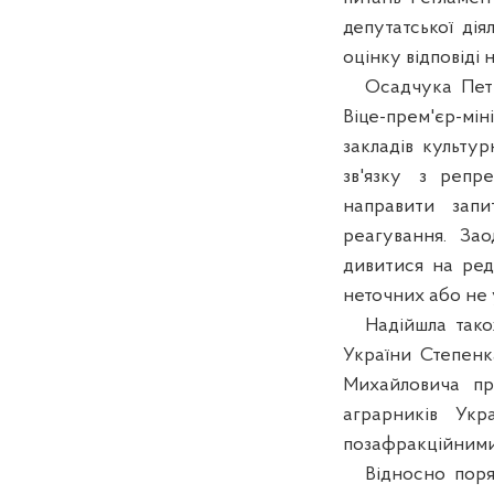
депутатської дія
оцінку відповіді н
Осадчука Петра 
Віце-прем'єр-мін
закладів культурн
зв'язку з репре
направити запи
реагування. Зао
дивитися на редак
неточних або не у
Надійшла також 
України Степенка
Михайловича про 
аграрників Укр
позафракційними
Відносно порядк