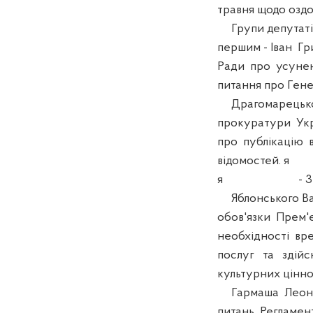
травня щодо оздо
Групи депутатів: Б
першим - Іван Гр
Ради про усунен
питання про Гене
Драгомарецького
прокуратури Укра
про публікацію 
відомостей. я
я - 3 -
Яблонського Вал
обов'язки Прем'є
необхідності вр
послуг та здійс
культурних цінно
Гармаша Леоніда
питань Регламент