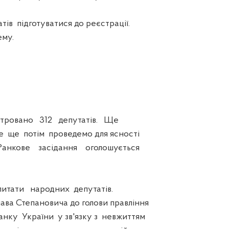
в підготуватися до реєстрації.
му.
ровано 312 депутатів. Ще
ше ще потім проведемо для ясності
Ранкове засідання оголошується
ати народних депутатів.
а Степановича до голови правління
нку України у зв'язку з невжиттям