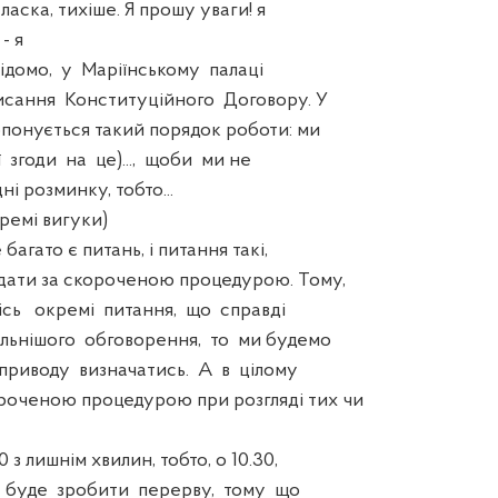
ласка, тихіше. Я прошу уваги! я
 я
домо, у Маріїнському палаці
исання Конституційного Договору. У
опонується такий порядок роботи: ми
 згоди на це)..., щоби ми не
і розминку, тобто...
ремі вигуки)
 багато є питань, і питання такі,
дати за скороченою процедурою. Тому,
сь окремі питання, що справді
льнішого обговорення, то ми будемо
приводу визначатись. А в цілому
роченою процедурою при розгляді тих чи
 лишнім хвилин, тобто, о 10.30,
буде зробити перерву, тому що