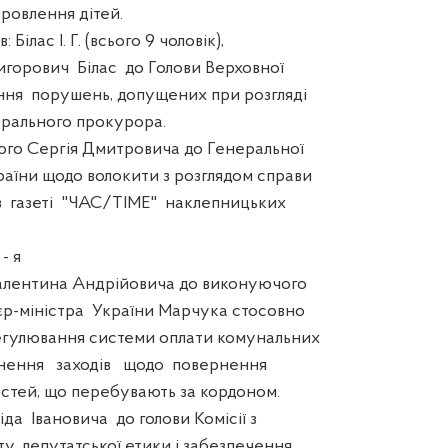
ровлення дітей.
ілас І. Г. (всього 9 чоловік),
игорович Білас до Голови Верховної
ня порушень, допущених при розгляді
рального прокурора.
 Сергія Дмитровича до Генеральної
їни щодо волокити з розглядом справи
в газеті "ЧАС/TIME" наклепницьких
 я
ентина Андрійовича до виконуючого
р-міністра України Марчука стосовно
егулювання системи оплати комунальних
нення заходів щодо повернення
стей, що перебувають за кордоном.
 Івановича до голови Комісії з
у, депутатської етики і забезпечення