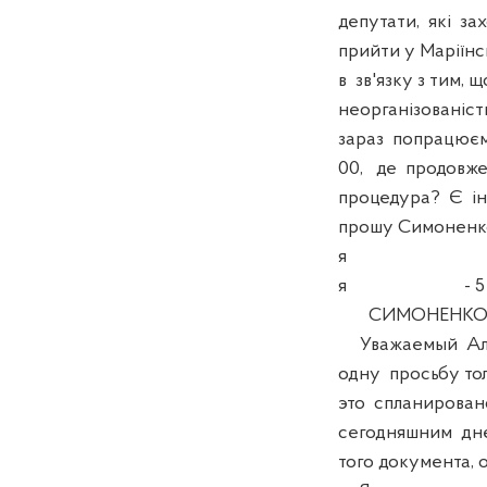
депутати, які за
прийти у Маріїнс
в зв'язку з тим, щ
неорганізованіст
зараз попрацюємо
00, де продовже
процедура? Є ін
прошу Симоненк
я
я - 5 -
СИМОНЕНКО
Уважаемый Алек
одну просьбу толь
это спланировано
сегодняшним дне
того документа, о