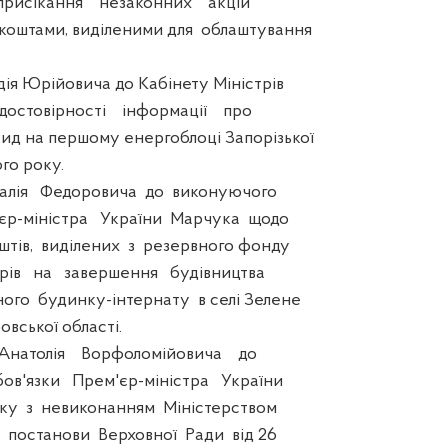
рисікання незаконних акцій
коштами, виділеними для облаштування
я Юрійовича до Кабінету Міністрів
остовірності інформації про
ид на першому енергоблоці Запорізької
го року.
ія Федоровича до виконуючого
єр-міністра України Марчука щодо
тів, виділених з резервного фонду
рів на завершення будівництва
ого будинку-інтернату в селі Зелене
вської області.
натолія Ворфоломійовича до
в'язки Прем'єр-міністра України
ку з невиконанням Міністерством
 постанови Верховної Ради від 26