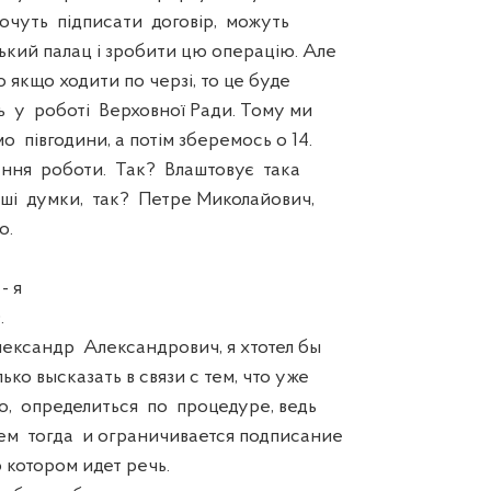
хочуть підписати договір, можуть
ький палац і зробити цю операцію. Але
о якщо ходити по черзі, то це буде
ь у роботі Верховної Ради. Тому ми
 півгодини, а потім зберемось о 14.
ння роботи. Так? Влаштовує така
ші думки, так? Петре Миколайович,
о.
 я
.
сандр Александрович, я хтотел бы
ко высказать в связи с тем, что уже
, определиться по процедуре, ведь
м тогда и ограничивается подписание
 котором идет речь.