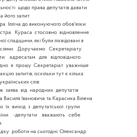
льності щодо права депутатів давати
а його запит.
Ілліча до виконуючого обов'язки
істра Кураса стосовно відновлення
ої спадщини, які були ліквідовані в
сіями. Доручаємо Секретаріату
ти адресатам для відповідного
дно я прошу Секретаріат уважніше
цію запитів, оскільки тут є кілька
країнських слів.
заява від народних депутатів
 Василя Івановича та Карасика Вілена
їх виіхід з депутатської групи
аїни -депутати вважають себе
.
у роботи на сьогодні. Олександр