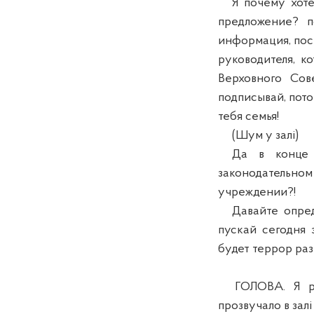
Я почему хотел б
предложение? по
информация, пос
руководителя, кот
Верховного Сове
подписывай, пото
тебя семья!
(Шум у залі)
Да в конце ко
законодательном 
учреждении?!
Давайте определ
пускай сегодня э
будет террор раз
ГОЛОВА. Я роз
прозвучало в залі