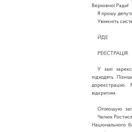
Верховної Ради!
Я прошу депутаті
Увімкніть систе
ЙДЕ
РЕЄСТРАЦІЯ.
У залі зареєст
підходять. Пізні
дореєстрацію. 
відкритим.
Оголошую запит
Чапюк Ростислав
Національного ба