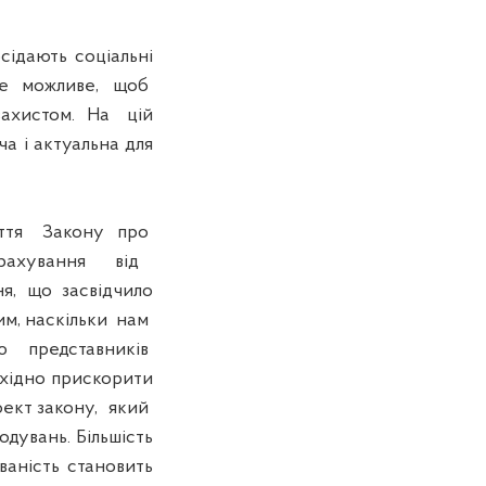
дають соціальні
все можливе, щоб
 захистом. На цій
а і актуальна для
яття Закону про
страхування від
, що засвідчило
цим, наскільки нам
тю представників
хідно прискорити
оект закону, який
дувань. Більшість
ваність становить