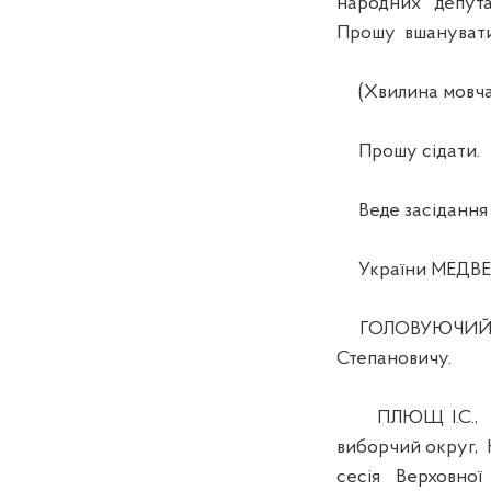
народних депута
Прошу вшанувати 
(Хвилина мовча
Прошу сідати.
Веде засідання 
України МЕДВЕД
ГОЛОВУЮЧИЙ. Сло
Степановичу.
ПЛЮЩ І.С., Гол
виборчий округ, 
сесія Верховно