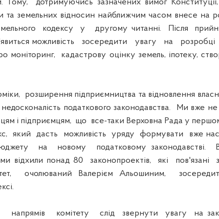
. Тому, дотримуючись зазначених вимог Конституції,
и та земельних відносин найближчим часом внесе на 
мельного кодексу у другому читанні. Після прийн
'явиться можливість зосередити увагу на розробц
ро моніторинг, кадастрову оцінку земель, іпотеку, ств
іки, розширення підприємництва та відновлення влас
недосконалість податкового законодавства. Ми вже не
рцям і підприємцям, що все-таки Верховна Рада у першом
екс, який дасть можливість уряду формувати вже н
джету на новому податковому законодавстві. Ви
 ми відхили понад 80 законопроектів, які пов'язані
ітет, очолюваний Валерієм Альошиним, зосередит
ксі.
апрямів комітету слід звернути увагу на зак