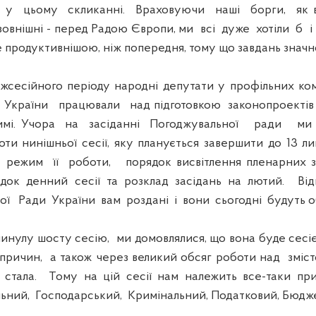
 у цьому скликанні. Враховуючи наші борги, як вн
 зовнішні - перед Радою Європи, ми всі дуже хотіли б 
 продуктивнішою, ніж попередня, тому що завдань значно
сійного періоду народні депутати у профільних ко
України працювали над підготовкою законопроектів 
имі. Учора на засіданні Погоджувальної ради м
ти нинішньої сесії, яку планується завершити до 13 
режим її роботи, порядок висвітлення пленарних за
док денний сесії та розклад засідань на лютий. Ві
ої Ради України вам роздані і вони сьогодні будуть 
улу шосту сесію, ми домовлялися, що вона буде сесіє
причин, а також через великий обсяг роботи над зміс
тала. Тому на цій сесії нам належить все-таки пр
льний, Господарський, Кримінальний, Податковий, Бюдж