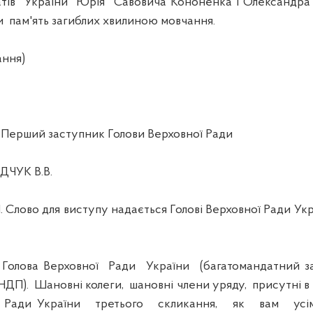
тів України Юрія Савовича Кононенка і Олександра
пам'ять загиблих хвилиною мовчання.
ння)
Перший заступник Голови Верховної Ради
ЧУК В.В.
во для виступу надається Голові Верховної Ради Укр
ова Верховної Ради України (багатомандатний за
НДП). Шановні колеги, шановні члени уряду, присутні в 
ї Ради України третього скликання, як вам ус