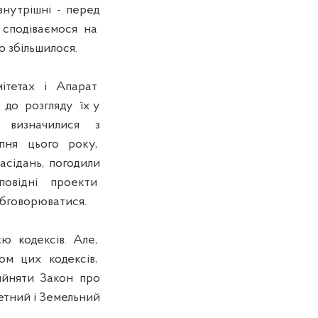
утрішні - перед
і сподіваємося на
 збільшилося.
мітетах і Апарат
до розгляду їх у
и визначилися з
липня цього року,
сідань, погодили
дповідні проекти
обговорюватися.
ю кодексів. Але,
том цих кодексів,
ийняти Закон про
етний і Земельний