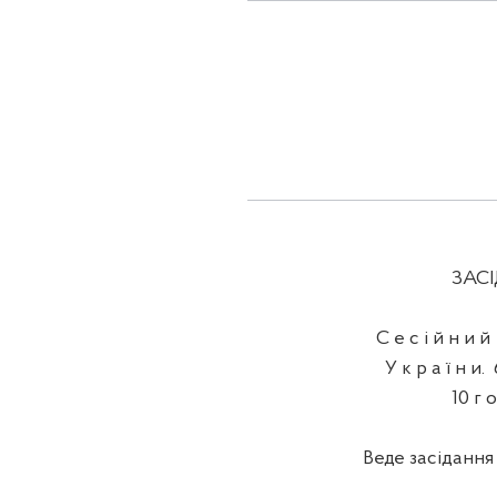
ЗАСІДАНН
С е с і й н и й з 
У к р а ї н и. 6 
10 г о д и
Веде засідання 