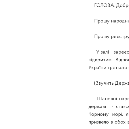
ГОЛОВА. Доброго 
Прошу народних д
Прошу реєструв
У залі зареєстр
відкритим. Відп
України третього
(Звучить Держав
Шановні народні
державі - ставс
Чорному морі, я
призвело в обох