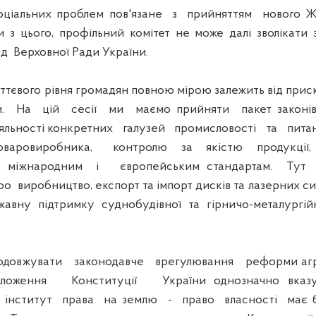
альних проблем пов'язане з прийняттям нового Жи
и з цього, профільний комітет не може далі зволікати
яд Верховної Ради України.
євого рівня громадян повною мірою залежить від прис
. На цій сесії ми маємо прийняти пакет законів,
іяльності конкретних галузей промисловості та пит
оваровиробника, контролю за якістю продукції, 
її міжнародним і європейським стандартам. Ту
о виробництво, експорт та імпорт дисків та лазерних с
авну підтримку суднобудівної та гірничо-металургій
довжувати законодавче врегулювання реформи аг
ложення Конституції України однозначно вказ
 інститут права на землю - право власності має б