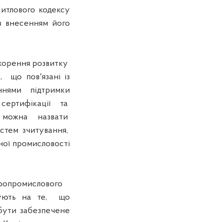
тлового кодексу
 з внесенням його
корення розвитку
 що пов'язані із
аннями підтримки
сертифікації та
т можна назвати
истем зчитування,
ної промисловості
ропромислового
ують на те, що
ути забезпечене