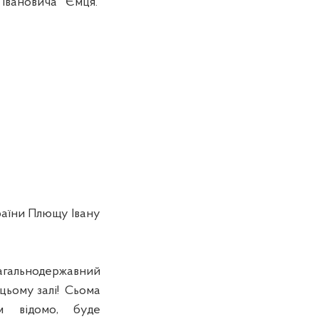
 Івановича Ємця.
аїни Плющу Івану
гальнодержавний
цьому залі! Сьома
ім відомо, буде