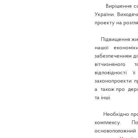
Вирішення соці
України. Виходяч
проекту на розгл
Підвищення житт
нашої економіки
забезпеченням д
вітчизняного т
відповідності 
законопроекти пр
а також про держ
та інші.
Необхідно про
комплексу. По
основоположний