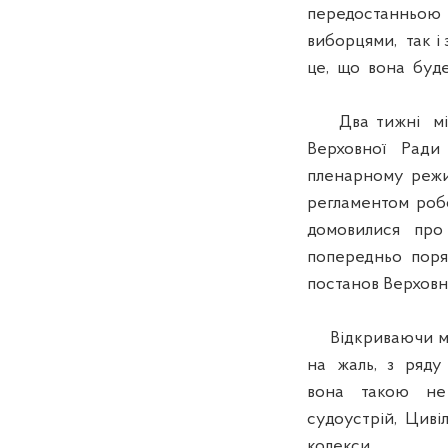
передостанньою
виборцями, так і
це, що вона буде
Два тижні міжсе
Верховної Ради 
пленарному реж
регламентом робо
домовилися про 
попередньо поря
постанов Верховн
Відкриваючи мин
на жаль, з ряду 
вона такою не с
судоустрій, Циві
кодекси.