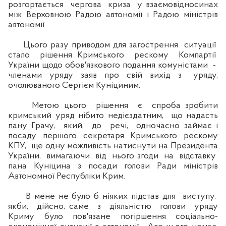
розгортається чергова криза у взаємовідносинах
між Верховною Радою автономії і Радою міністрів
автономії.
Цього разу приводом для загострення ситуації
стало рішення Кримського рескому Компартії
України щодо обов'язкового подання комуністами -
членами уряду заяв про свій вихід з уряду,
очолюваного Сергієм Куніциним.
Метою цього рішення є спроба зробити
кримський уряд нібито недієздатним, що надасть
пану Грачу, який, до речі, одночасно займає і
посаду першого секретаря Кримського рескому
КПУ, ще одну можливість натиснути на Президента
України, вимагаючи від нього згоди на відставку
пана Куніцина з посади голови Ради міністрів
Автономної Республіки Крим.
В мене не було б ніяких підстав для виступу,
якби, дійсно, саме з діяльністю голови уряду
Криму було пов'язане погіршення соціально-