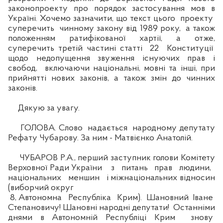
законопроекту про порядок застосування мов в
Україні. Хочемо зазначити, що текст цього проекту
суперечить чинному закону від 1989 року, а також
положенням ратифікованої хартії, а отже,
суперечить третій частині статті 22 Конституції
щодо недопущення звуження існуючих прав і
свобод, включаючи національні, мовні та інші, при
прийнятті нових законів, а також змін до чинних
законів.
Дякую за увагу.
ГОЛОВА. Слово надається народному депутату
Рефату Чубарову. За ним - Матвієнко Анатолій.
ЧУБАРОВ Р.А., перший заступник голови Комітету
Верховної Ради України з питань прав людини,
національних меншин і міжнаціональних відносин
(виборчий округ
8, Автономна Республіка Крим). Шановний Іване
Степановичу! Шановні народні депутати! Останніми
днями в Автономній Республіці Крим знову