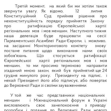
Третій момент, на який би ми хотіли також
звернути увагу. Як відомо, 12 липня
Конституційний Суд прийняв рішення про
неконституційність порядку прийняття Закону
про ратифікацію Європейської хартії
регіональних мов і мов меншин. Наступного тижня
наша делегація буде працювати на сесії
Парламентської Асамблеї Ради Європи, і, можливо,
на засіданні Моніторингового комітету знову
постане питання щодо виконання нами своїх
зобов'язань. Що стосується ратифікації
Європейської хартії регіональних мов і мов
меншин, то ми просимо терміново направити
згаданий мною закон, який був прийнятий ще 24
грудня минулого року, Президенту на підпис, і
нехай Президент його або підписує, або повертає
до Верховної Ради зі своїми зауваженнями.
У той же час представники національних
меншин і Міжнаціональний форум в Україні
висловлюють своє занепокоєння з приводу
розробки і подання до Верховної Ради нового