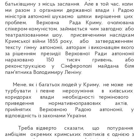
батьківщину з місць заслання. Але в той час, коли
ми разом з органами державної влади і Радою
міністрів автономії шукаємо шляхи вирішення цих
проблем, Верховна Рада Криму, очолювана
спікером-комуністом, займається чим завгодно: або
театралізованими шоу, присвяченими наслідкам
Кримської війни 1855 року, або затвердженням
тексту гімну автономії, авторам і виконавцям якого
за рішенням президії Верховної Ради автономії
нараховано 150 тисяч гривень, або
реконструкцією у Сімферополі майдана біля
пам'ятника Володимиру Леніну.
Мене, як і багатьох людей у Криму, не може не
турбувати і певне нерозуміння в київських
коридорах влади необхідності термінового
приведення нормативноправових актів,
прийнятих Верховною Радою автономії, у
відповідність із законами України.
Треба відверто сказати, що потурання
амбіціям окремих кримських політиків є однією з