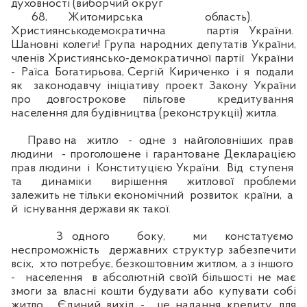
духовності (виборчий округ
68, Житомирська область).
Християнськодемократична партія України.
Шановні колеги! Група народних депутатів України,
членів Християнсько-демократичної партії України
- Раїса Богатирьова, Сергій Кириченко і я подали
як законодавчу ініціативу проект Закону України
про довгострокове пільгове кредитування
населення для будівництва (реконструкції) житла.
Право на житло - одне з найголовніших прав
людини - проголошене і гарантоване Декларацією
прав людини і Конституцією України. Від ступеня
та динаміки вирішення житлової проблеми
залежить не тільки економічний розвиток країни, а
й існування держави як такої.
З одного боку, ми констатуємо
неспроможність державних структур забезпечити
всіх, хто потребує, безкоштовним житлом, а з іншого
- населення в абсолютній своїй більшості не має
змоги за власні кошти будувати або купувати собі
житло. Єдиний вихід - це надання кредиту для