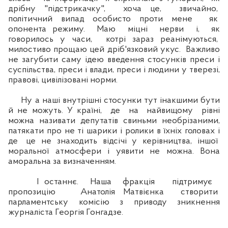
дрібну "підстрикачку", хоча це, звичайно,
політичний випад особисто проти мене як
опонента режиму. Маю міцні нерви і, як
говорилось у часи, котрі зараз реанімуються,
милостиво прощаю цей дріб'язковий укус. Важливо
не загубити саму ідею введення стосунків преси і
суспільства, преси і влади, преси і людини у тверезі,
правові, цивілізовані норми.
Ну а наші внутрішні стосунки тут інакшими бути
й не можуть. У країні, де на найвищому рівні
можна називати депутатів свиньми необрізаними,
патякати про не ті шарики і ролики в їхніх головах і
де це не знаходить відсічі у керівництва, іншої
моральної атмосфери і уявити не можна. Вона
аморальна за визначенням.
І останнє. Наша фракція підтримує
пропозицію Анатолія Матвієнка створити
парламентську комісію з приводу зникнення
журналіста Георгія Гонгадзе.