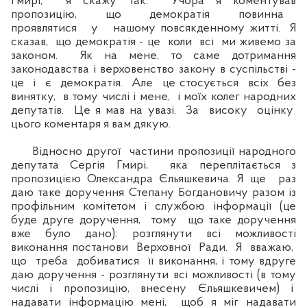
Гмирі, я скажу так. Учора я коментував
пропозицію, що демократія повинна
проявлятися у нашому повсякденному житті. Я
сказав, що демократія - це коли всі ми живемо за
законом. Як на мене, то саме дотримання
законодавства і верховенство закону в суспільстві -
це і є демократія. Але це стосується всіх без
винятку, в тому числі і мене, і моїх колег народних
депутатів. Це я мав на увазі. За високу оцінку
цього коментаря я вам дякую.
Відносно другої частини пропозиції народного
депутата Сергія Гмирі, яка переплітається з
пропозицією Олександра Єльяшкевича. Я ще раз
даю таке доручення Степану Богдановичу разом із
профільним комітетом і службою інформації (це
буде друге доручення, тому що таке доручення
вже було дано): розглянути всі можливості
виконання постанови Верховної Ради. Я вважаю,
що треба добиватися її виконання, і тому вдруге
даю доручення - розглянути всі можливості (в тому
числі і пропозицію, внесену Єльяшкевичем) і
надавати інформацію мені, щоб я міг надавати