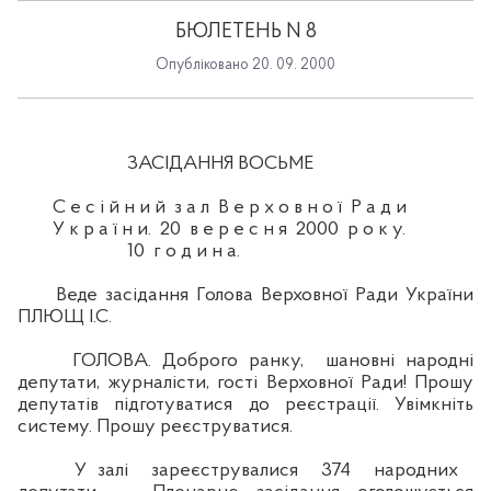
БЮЛЕТЕНЬ N 8
Опубліковано 20. 09. 2000
ЗАСІДАННЯ ВОСЬМЕ
С е с і й н и й з а л В е р х о в н о ї Р а д и
У к р а ї н и. 20 в е р е с н я 2000 р о к у.
10 г о д и н а.
Веде засідання Голова Верховної Ради України
ПЛЮЩ І.С.
ГОЛОВА. Доброго ранку, шановні народні
депутати, журналісти, гості Верховної Ради! Прошу
депутатів підготуватися до реєстрації. Увімкніть
систему. Прошу реєструватися.
У залі зареєструвалися 374 народних