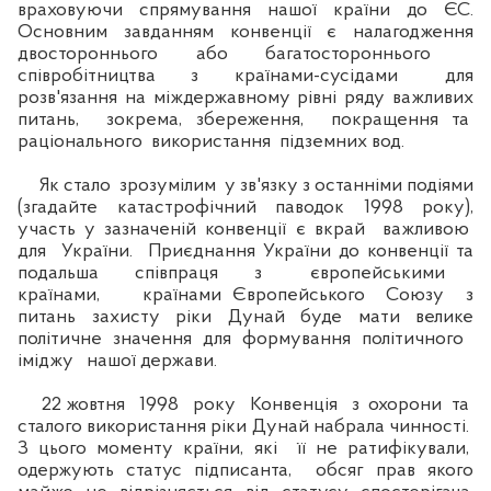
враховуючи спрямування нашої країни до ЄС.
Основним завданням конвенції є налагодження
двостороннього або багатостороннього
співробітництва з країнами-сусідами для
розв'язання на міждержавному рівні ряду важливих
питань, зокрема, збереження, покращення та
раціонального використання підземних вод.
Як стало зрозумілим у зв'язку з останніми подіями
(згадайте катастрофічний паводок 1998 року),
участь у зазначеній конвенції є вкрай важливою
для України. Приєднання України до конвенції та
подальша співпраця з європейськими
країнами, країнами Європейського Союзу з
питань захисту ріки Дунай буде мати велике
політичне значення для формування політичного
іміджу нашої держави.
22 жовтня 1998 року Конвенція з охорони та
сталого використання ріки Дунай набрала чинності.
З цього моменту країни, які її не ратифікували,
одержують статус підписанта, обсяг прав якого