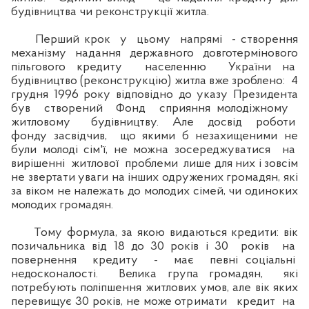
будівництва чи реконструкції житла.
Перший крок у цьому напрямі - створення
механізму надання державного довготермінового
пільгового кредиту населенню України на
будівництво (реконструкцію) житла вже зроблено: 4
грудня 1996 року відповідно до указу Президента
був створений Фонд сприяння молодіжному
житловому будівництву. Але досвід роботи
фонду засвідчив, що якими б незахищеними не
були молоді сім'ї, не можна зосереджуватися на
вирішенні житлової проблеми лише для них і зовсім
не звертати уваги на інших одружених громадян, які
за віком не належать до молодих сімей, чи одиноких
молодих громадян.
Тому формула, за якою видаються кредити: вік
позичальника від 18 до 30 років і 30 років на
повернення кредиту - має певні соціальні
недосконалості. Велика група громадян, які
потребують поліпшення житлових умов, але вік яких
перевищує 30 років, не може отримати кредит на