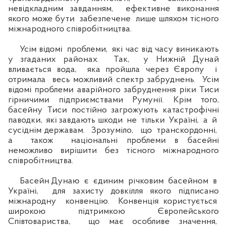
невідкладним завданням, ефективне виконання
якого може бути забезпечене лише шляхом тісного
міжнародного співробітництва.
Усім відомі проблеми, які час від часу виникають
у згаданих районах. Так, у Нижній Дунай
вливається вода, яка пройшла через Європу і
отримала весь можливий спектр забруднень. Усім
відомі проблеми аварійного забруднення ріки Тиси
гірничими підприємствами Румунії. Крім того,
басейну Тиси постійно загрожують катастрофічні
паводки, які завдають шкоди не тільки Україні, а й
сусіднім державам. Зрозуміло, що транскордонні,
а також національні проблеми в басейні
неможливо вирішити без тісного міжнародного
співробітництва.
Басейн Дунаю є єдиним річковим басейном в
Україні, для захисту довкілля якого підписано
міжнародну конвенцію. Конвенція користується
широкою підтримкою Європейського
Співтовариства, що має особливе значення,