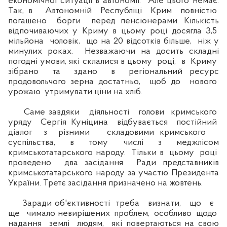
економічної ситуації в автономії. Але цього немає.
Так, в Автономній Республіці Крим повністю
погашено борги перед пенсіонерами. Кількість
відпочиваючих у Криму в цьому році досягла 3,5
мільйона чоловік, що на 20 відсотків більше, ніж у
минулих роках. Незважаючи на досить складні
погодні умови, які склалися в цьому році, в Криму
зібрано та здано в регіональний ресурс
продовольчого зерна достатньо, щоб до нового
урожаю утримувати ціни на хліб.
Саме завдяки діяльності голови кримського
уряду Сергія Куніцина відбувається постійний
діалог з різними складовими кримського
суспільства, в тому числі з меджлісом
кримськотатарського народу. Тільки в цьому році
проведено два засідання Ради представників
кримськотатарського народу за участю Президента
України. Третє засідання призначено на жовтень.
Заради об'єктивності треба визнати, що є
ще чимало невирішених проблем, особливо щодо
надання землі людям, які повертаються на свою