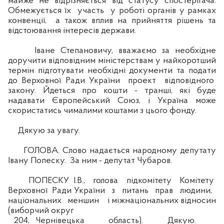
майже не відрізняється від статусу спостерігача.
Обмежується їх участь у роботі органів у рамках
конвенції, а також вплив на прийняття рішень та
відстоювання інтересів держави.
Іване Степановичу, вважаємо за необхідне
доручити відповідним міністерствам у найкоротший
термін підготувати необхідні документи та подати
до Верховної Ради України проект відповідного
закону. Йдеться про кошти - транші, які буде
надавати Європейський Союз, і Україна може
скористатись чималими коштами з цього фонду.
Дякую за увагу.
ГОЛОВА. Слово надається народному депутату
Івану Попеску. За ним - депутат Чубаров.
ПОПЕСКУ І.В., голова підкомітету Комітету
Верховної Ради України з питань прав людини,
національних меншин і міжнаціональних відносин
(виборчий округ
204, Чернівецька область). Дякую.