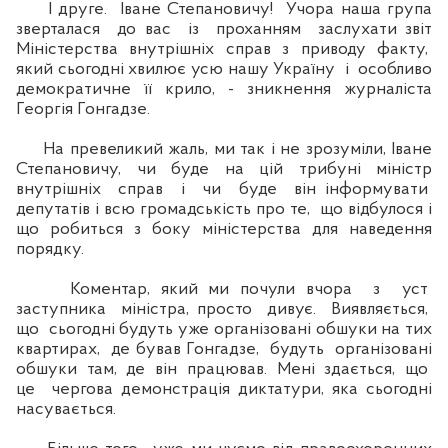
І друге. Іване Степановичу! Учора наша група
зверталася до вас із проханням заслухати звіт
Міністерства внутрішніх справ з приводу факту,
який сьогодні хвилює усю нашу Україну і особливо
демократичне її крило, - зникнення журналіста
Георгія Гонгадзе.
На превеликий жаль, ми так і не зрозуміли, Іване
Степановичу, чи буде на цій трибуні міністр
внутрішніх справ і чи буде він інформувати
депутатів і всю громадськість про те, що відбулося і
що робиться з боку міністерства для наведення
порядку.
Коментар, який ми почули вчора з уст
заступника міністра, просто дивує. Виявляється,
що сьогодні будуть уже організовані обшуки на тих
квартирах, де бував Гонгадзе, будуть організовані
обшуки там, де він працював. Мені здається, що
це чергова демонстрація диктатури, яка сьогодні
насувається.