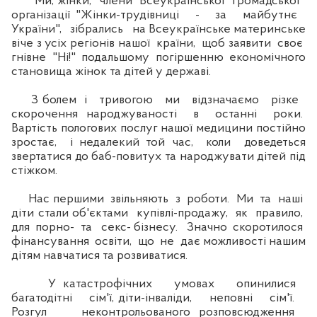
"Ми, жінки, члени Всеукраїнської громадської
організації "Жінки-трудівниці - за майбутнє
України", зібрались на Всеукраїнське материнське
віче з усіх регіонів нашої країни, щоб заявити своє
гнівне "Ні!" подальшому погіршенню економічного
становища жінок та дітей у державі.
З болем і тривогою ми відзначаємо різке
скорочення народжуваності в останні роки.
Вартість пологових послуг нашої медицини постійно
зростає, і недалекий той час, коли доведеться
звертатися до баб-повитух та народжувати дітей під
стіжком.
Нас першими звільняють з роботи. Ми та наші
діти стали об'єктами купівлі-продажу, як правило,
для порно- та секс- бізнесу. Значно скоротилося
фінансування освіти, що не дає можливості нашим
дітям навчатися та розвиватися.
У катастрофічних умовах опинилися
багатодітні сім'ї, діти-інваліди, неповні сім'ї.
Розгул неконтрольованого розповсюдження