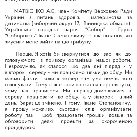
МАТВІЄНКО А.С., член Комітету Верховної Ради
України з питань здоров'я, материнства та
дитинства (виборчий округ 17, Вінницька область).
Українська народна партія "Собор". Група
"Соборність". Іване Степановичу, є два питання, які
змусили мене вийти на цю трибуну.
Перше. Я хотів би звернутися до вас як до
головуючого з приводу організації нашої роботи.
Незрозуміло, як сталося, що два дні підряд - у
вівторок і середу - ми працюємо тільки до обіду. Ми
маємо факти, коли в четвер нам уже немає чого
голосувати. Тому є все-таки прохання переглянути,
чому так трапилося. Ми справді домовлялися в
середу працювати до обіду, а у вівторок - цілий
день. Зараз це змінено. І тому, Іване Степановичу,
я прошу: можливо, сьогодні слід організувати
роботу так, щоб працювати трошки довше та
обговорити деякі проекти за скороченою
процедурою.