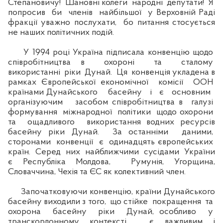
Степановичу! Шановні колеги народні депутати! Я
попросив би членів найбільшої у Верховній Раді
фракції уважно послухати, бо питання стосується
не наших політичних подій.
У 1994 році Україна підписала конвенцію щодо
співробітництва в охороні та сталому
використанні ріки Дунай. Ця конвенція укладена в
рамках Європейської економічної комісії ООН
країнами Дунайського басейну і є основним
організуючим засобом співробітництва в галузі
формування міжнародної політики щодо охорони
та ощадливого використання водних ресурсів
басейну ріки Дунай. За останніми даними,
сторонами конвенції є одинадцять європейських
країн. Серед них найближчими сусідами України
є Республіка Молдова, Румунія, Угорщина,
Словаччина, Чехія та ЄС як колективний член.
Започатковуючи конвенцію, країни Дунайського
басейну виходили з того, що стійке покращення та
охорона басейну ріки Дунай, особливо у
транскордонному контексті, є важливим і