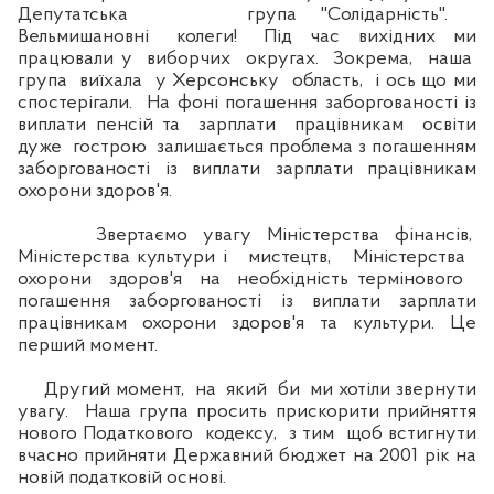
Депутатська група "Солідарність".
Вельмишановні колеги! Під час вихідних ми
працювали у виборчих округах. Зокрема, наша
група виїхала у Херсонську область, і ось що ми
спостерігали. На фоні погашення заборгованості із
виплати пенсій та зарплати працівникам освіти
дуже гострою залишається проблема з погашенням
заборгованості із виплати зарплати працівникам
охорони здоров'я.
Звертаємо увагу Міністерства фінансів,
Міністерства культури і мистецтв, Міністерства
охорони здоров'я на необхідність термінового
погашення заборгованості із виплати зарплати
працівникам охорони здоров'я та культури. Це
перший момент.
Другий момент, на який би ми хотіли звернути
увагу. Наша група просить прискорити прийняття
нового Податкового кодексу, з тим щоб встигнути
вчасно прийняти Державний бюджет на 2001 рік на
новій податковій основі.