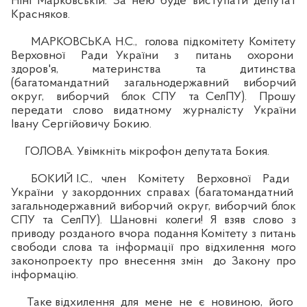
Ніні Марковській. За нею буде виступати депутат
Красняков.
МАРКОВСЬКА Н.С., голова підкомітету Комітету
Верховної Ради України з питань охорони
здоров'я, материнства та дитинства
(багатомандатний загальнодержавний виборчий
округ, виборчий блок СПУ та СелПУ). Прошу
передати слово видатному журналісту України
Івану Сергійовичу Бокию.
ГОЛОВА. Увімкніть мікрофон депутата Бокия.
БОКИЙ І.С., член Комітету Верховної Ради
України у закордонних справах (багатомандатний
загальнодержавний виборчий округ, виборчий блок
СПУ та СелПУ). Шановні колеги! Я взяв слово з
приводу розданого вчора подання Комітету з питань
свободи слова та інформації про відхилення мого
законопроекту про внесення змін до Закону про
інформацію.
Таке відхилення для мене не є новиною, його