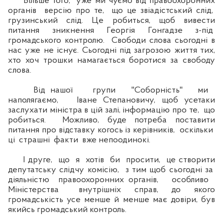
Більше того, уже ми чуємо від правоохоронних
органів версію про те, що це звіадістський слід,
грузинський слід. Це робиться, щоб вивести
питання зникнення Георгія Гонгадзе з-під
громадського контролю. Свободи слова сьогодні в
нас уже не існує. Сьогодні під загрозою життя тих,
хто хоч трошки намагається боротися за свободу
слова.
Від нашої групи "Соборність" ми
наполягаємо, Іване Степановичу, щоб усетаки
заслухати міністра в цій залі, інформацію про те, що
робиться. Можливо, буде потреба поставити
питання про відставку когось із керівників, оскільки
ці страшні факти вже непоодинокі.
І друге, що я хотів би просити, це створити
депутатську слідчу комісію, з тим щоб сьогодні за
діяльністю правоохоронних органів, особливо
Міністерства внутрішніх справ, до якого
громадськість усе менше й менше має довіри, був
якийсь громадський контроль.