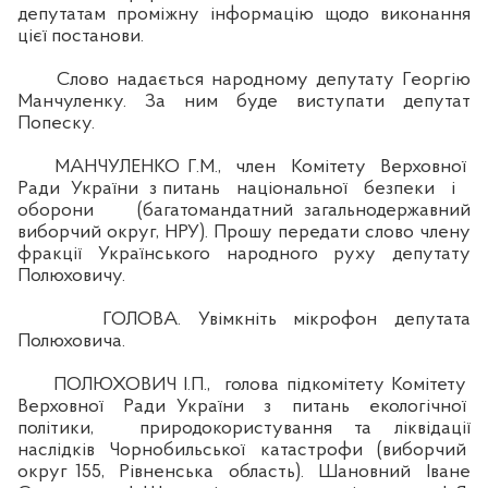
депутатам проміжну інформацію щодо виконання
цієї постанови.
Слово надається народному депутату Георгію
Манчуленку. За ним буде виступати депутат
Попеску.
МАНЧУЛЕНКО Г.М., член Комітету Верховної
Ради України з питань національної безпеки і
оборони (багатомандатний загальнодержавний
виборчий округ, НРУ). Прошу передати слово члену
фракції Українського народного руху депутату
Полюховичу.
ГОЛОВА. Увімкніть мікрофон депутата
Полюховича.
ПОЛЮХОВИЧ І.П., голова підкомітету Комітету
Верховної Ради України з питань екологічної
політики, природокористування та ліквідації
наслідків Чорнобильської катастрофи (виборчий
округ 155, Рівненська область). Шановний Іване