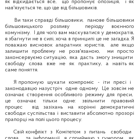
як відкидається все, що пропонує опозиція, і як
нав'язується те, що іде від більшовиків.
Ви таки справді більшовики, панове більшовики
більшовицького розливу періоду воєнного
комунізму. І для чого вам маскуватися у демократів,
я збагнути не в силі, хоча в принципі це не загадка. Я
поважаю висновок апаратних юристів, але якщо
залишити проблему не розв'язаною, ми просто
законсервуємо ситуацію, яка дасть змогу знищити
свободу слова вже не як практику, а навіть як
саме поняття.
Я пропоную шукати компроміс - іти пресі і
законодавцю назустріч одне одному. Це зовсім не
означає створення особливого режиму для преси,
це означає тільки одне: звільнити правовий
процес від зазіхань на корінні демократичні
свободи суспільства і виставити абсолютно прозорі
прапорці на полі цього процесу.
Свій конфлікт з Комітетом з питань свободи
слова та інформації я сприймаю з гумором, як