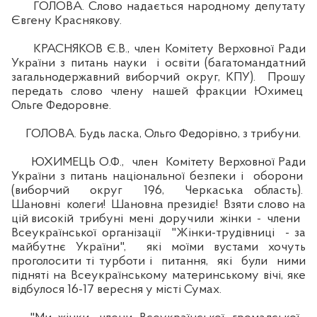
ГОЛОВА. Слово надається народному депутату
Євгену Краснякову.
КРАСНЯКОВ Є.В., член Комітету Верховної Ради
України з питань науки і освіти (багатомандатний
загальнодержавний виборчий округ, КПУ). Прошу
передать слово члену нашей фракции Юхимец
Ольге Федоровне.
ГОЛОВА. Будь ласка, Ольго Федорівно, з трибуни.
ЮХИМЕЦЬ О.Ф., член Комітету Верховної Ради
України з питань національної безпеки і оборони
(виборчий округ 196, Черкаська область).
Шановні колеги! Шановна президіє! Взяти слово на
цій високій трибуні мені доручили жінки - члени
Всеукраїнської організації "Жінки-трудівниці - за
майбутнє України", які моїми вустами хочуть
проголосити ті турботи і питання, які були ними
підняті на Всеукраїнському материнському вічі, яке
відбулося 16-17 вересня у місті Сумах.