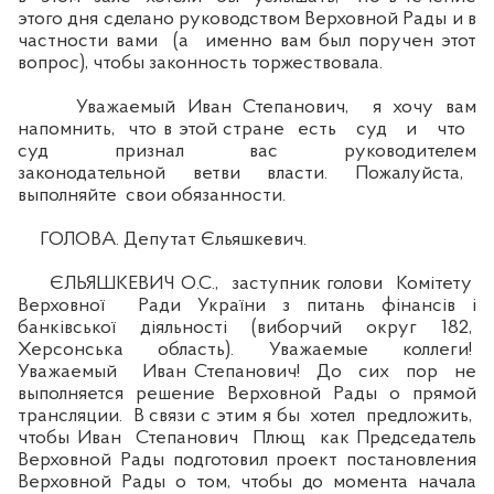
этого дня сделано руководством Верховной Рады и в
частности вами (а именно вам был поручен этот
вопрос), чтобы законность торжествовала.
Уважаемый Иван Степанович, я хочу вам
напомнить, что в этой стране есть суд и что
суд признал вас руководителем
законодательной ветви власти. Пожалуйста,
выполняйте свои обязанности.
ГОЛОВА. Депутат Єльяшкевич.
ЄЛЬЯШКЕВИЧ О.С., заступник голови Комітету
Верховної Ради України з питань фінансів і
банківської діяльності (виборчий округ 182,
Херсонська область). Уважаемые коллеги!
Уважаемый Иван Степанович! До сих пор не
выполняется решение Верховной Рады о прямой
трансляции. В связи с этим я бы хотел предложить,
чтобы Иван Степанович Плющ как Председатель
Верховной Рады подготовил проект постановления
Верховной Рады о том, чтобы до момента начала