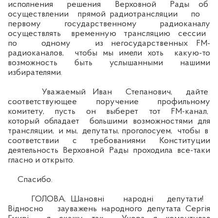
исполнения решения Верховной Рады об
осуществлении прямой радиотрансляции по
первому государственному радиоканалу
осуществлять временную трансляцию сессии
по одному из негосударственных FM-
радиоканалов, чтобы мы имели хоть какую-то
возможность быть услышанными нашими
избирателями.
Уважаемый Иван Степанович, дайте
соответствующее поручение профильному
комитету, пусть он выберет тот FM-канал,
который обладает большими возможностями для
трансляции, и мы, депутаты, проголосуем, чтобы в
соответствии с требованиями Конституции
деятельность Верховной Рады проходила все-таки
гласно и открыто.
Спасибо.
ГОЛОВА. Шановні народні депутати!
Відносно зауважень народного депутата Сергія