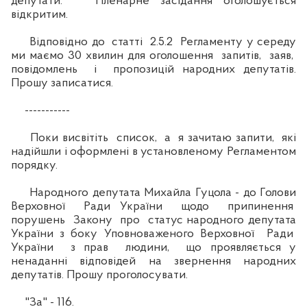
депутати. Пленарне засідання оголошується
відкритим.
Відповідно до статті 2.5.2 Регламенту у середу
ми маємо 30 хвилин для оголошення запитів, заяв,
повідомлень і пропозицій народних депутатів.
Прошу записатися.
-----------
Поки висвітіть список, а я зачитаю запити, які
надійшли і оформлені в установленому Регламентом
порядку.
Народного депутата Михайла Гуцола - до Голови
Верховної Ради України щодо припинення
порушень Закону про статус народного депутата
України з боку Уповноваженого Верховної Ради
України з прав людини, що проявляється у
ненаданні відповідей на звернення народних
депутатів. Прошу проголосувати.
"За" - 116.