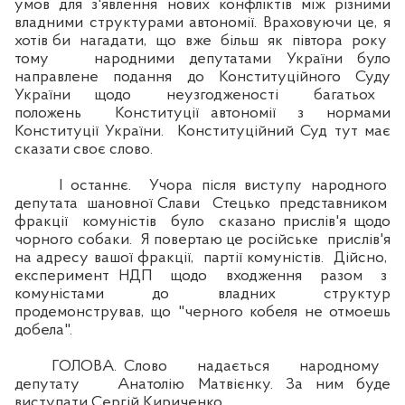
умов для з'явлення нових конфліктів між різними
владними структурами автономії. Враховуючи це, я
хотів би нагадати, що вже більш як півтора року
тому народними депутатами України було
направлене подання до Конституційного Суду
України щодо неузгодженості багатьох
положень Конституції автономії з нормами
Конституції України. Конституційний Суд тут має
сказати своє слово.
І останнє. Учора після виступу народного
депутата шановної Слави Стецько представником
фракції комуністів було сказано прислів'я щодо
чорного собаки. Я повертаю це російське прислів'я
на адресу вашої фракції, партії комуністів. Дійсно,
експеримент НДП щодо входження разом з
комуністами до владних структур
продемонстрував, що "черного кобеля не отмоешь
добела".
ГОЛОВА. Слово надається народному
депутату Анатолію Матвієнку. За ним буде
виступати Сергій Кириченко.