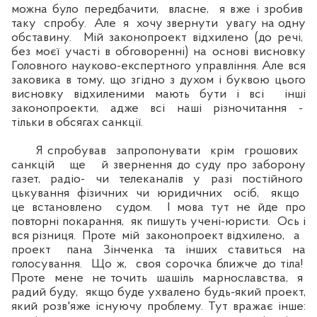
можна було передбачити, власне, я вже і зробив
таку спробу. Але я хочу звернути увагу на одну
обставину. Мій законопроект відхилено (до речі,
без моєї участі в обговоренні) на основі висновку
Головного науково-експертного управління. Але вся
заковика в тому, що згідно з духом і буквою цього
висновку відхиленими мають бути і всі інші
законопроекти, адже всі наші різночитання -
тільки в обсягах санкції.
Я спробував запропонувати крім грошових
санкцій ще й звернення до суду про заборону
газет, радіо- чи телеканалів у разі постійного
цькування фізичних чи юридичних осіб, якщо
це встановлено судом. І мова тут не йде про
повторні покарання, як пишуть учені-юристи. Ось і
вся різниця. Проте мій законопроект відхилено, а
проект пана Зінченка та інших ставиться на
голосування. Що ж, своя сорочка ближче до тіла!
Проте мене не точить шашіль марнославства, я
радий буду, якщо буде ухвалено будь-який проект,
який розв'яже існуючу проблему. Тут вражає інше: