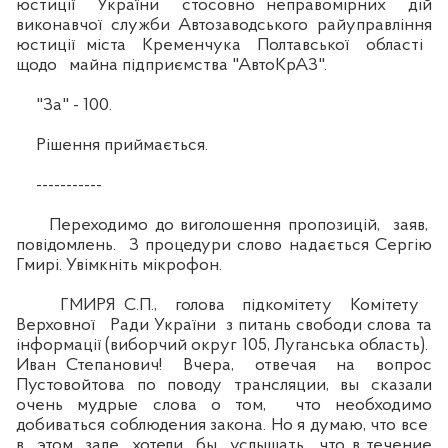
юстиції України стосовно неправомірних дій
виконавчої служби Автозаводського райуправління
юстиції міста Кременчука Полтавської області
щодо майна підприємства "АвтоКрАЗ".
"За" - 100.
Рішення приймається.
-----------
Переходимо до виголошення пропозицій, заяв,
повідомлень. З процедури слово надається Сергію
Гмирі. Увімкніть мікрофон.
ГМИРЯ С.П., голова підкомітету Комітету
Верховної Ради України з питань свободи слова та
інформації (виборчий округ 105, Луганська область).
Иван Степанович! Вчера, отвечая на вопрос
Пустовойтова по поводу трансляции, вы сказали
очень мудрые слова о том, что необходимо
добиваться соблюдения закона. Но я думаю, что все
в этом зале хотели бы услышать, что в течение