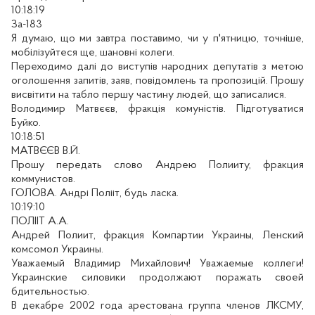
10:18:19
За-183
Я думаю, що ми завтра поставимо, чи у п'ятницю, точніше,
мобілізуйтеся ще, шановні колеги.
Переходимо далі до виступів народних депутатів з метою
оголошення запитів, заяв, повідомлень та пропозицій. Прошу
висвітити на табло першу частину людей, що записалися.
Володимир Матвєєв, фракція комуністів. Підготуватися
Буйко.
10:18:51
МАТВЄЄВ В.Й.
Прошу передать слово Андрею Полииту, фракция
коммунистов.
ГОЛОВА. Андрі Полііт, будь ласка.
10:19:10
ПОЛІІТ А.А.
Андрей Полиит, фракция Компартии Украины, Ленский
комсомол Украины.
Уважаемый Владимир Михайлович! Уважаемые коллеги!
Украинские силовики продолжают поражать своей
бдительностью.
В декабре 2002 года арестована группа членов ЛКСМУ,