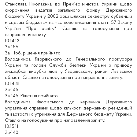
Станіслава Ніколаєнка до Прем'єр-міністра України щодо
скорочення видатків загального фонду Державного
бюджету України у 2002 році шляхом секвестру субвенцій
місцевим бюджетам на часткове виконання статті 57 Закону
України "Про освіту". Ставлю на голосування про
направлення запиту.
10:14:13
За-156
За - 156, рішення прийнято.
Володимира Яворівського до Генерального прокурора
України та голови Служби безпеки України з приводу
хижацбкої вирубки лісів у Яворівському районі Львівської
області. Ставлю на голосування про направлення запиту.
10:14:41
За-145
За-145. Рішення прийнято.
Володимира Яворівського до керівника Державного
управління справами щодо кількості державних резиденцій
та вартості їх утримання для Державного бюджету України.
Ставлю на голосування про направлення запиту.
10:15:11
За-140