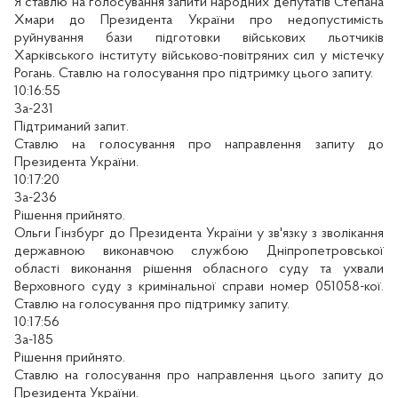
Я ставлю на голосування запити народних депутатів Степана
Хмари до Президента України про недопустимість
руйнування бази підготовки військових льотчиків
Харківського інституту військово-повітряних сил у містечку
Рогань. Ставлю на голосування про підтримку цього запиту.
10:16:55
За-231
Підтриманий запит.
Ставлю на голосування про направлення запиту до
Президента України.
10:17:20
За-236
Рішення прийнято.
Ольги Гінзбург до Президента України у зв'язку з зволікання
державною виконавчою службою Дніпропетровської
області виконання рішення обласного суду та ухвали
Верховного суду з кримінальної справи номер 051058-кої.
Ставлю на голосування про підтримку запиту.
10:17:56
За-185
Рішення прийнято.
Ставлю на голосування про направлення цього запиту до
Президента України.