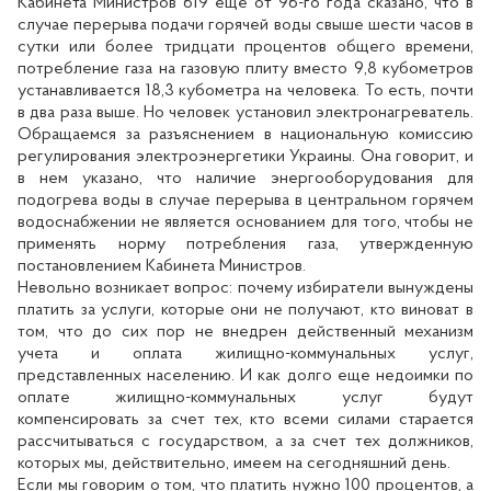
Кабинета Министров 619 еще от 96-го года сказано, что в
случае перерыва подачи горячей воды свыше шести часов в
сутки или более тридцати процентов общего времени,
потребление газа на газовую плиту вместо 9,8 кубометров
устанавливается 18,3 кубометра на человека. То есть, почти
в два раза выше. Но человек установил электронагреватель.
Обращаемся за разъяснением в национальную комиссию
регулирования электроэнергетики Украины. Она говорит, и
в нем указано, что наличие энергооборудования для
подогрева воды в случае перерыва в центральном горячем
водоснабжении не является основанием для того, чтобы не
применять норму потребления газа, утвержденную
постановлением Кабинета Министров.
Невольно возникает вопрос: почему избиратели вынуждены
платить за услуги, которые они не получают, кто виноват в
том, что до сих пор не внедрен действенный механизм
учета и оплата жилищно-коммунальных услуг,
представленных населению. И как долго еще недоимки по
оплате жилищно-коммунальных услуг будут
компенсировать за счет тех, кто всеми силами старается
рассчитываться с государством, а за счет тех должников,
которых мы, действительно, имеем на сегодняшний день.
Если мы говорим о том, что платить нужно 100 процентов, а