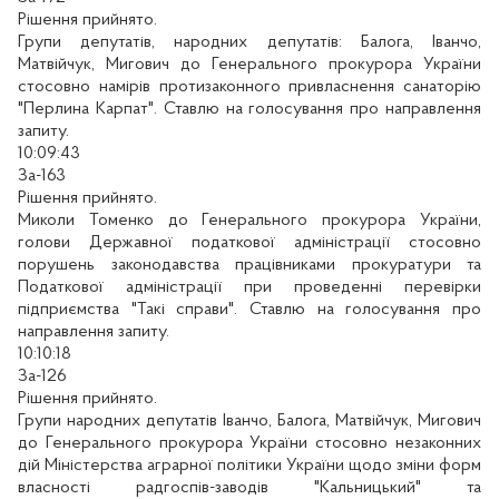
Рішення прийнято.
Групи депутатів, народних депутатів: Балога, Іванчо,
Матвійчук, Мигович до Генерального прокурора України
стосовно намірів протизаконного привласнення санаторію
"Перлина Карпат". Ставлю на голосування про направлення
запиту.
10:09:43
За-163
Рішення прийнято.
Миколи Томенко до Генерального прокурора України,
голови Державної податкової адміністрації стосовно
порушень законодавства працівниками прокуратури та
Податкової адміністрації при проведенні перевірки
підприємства "Такі справи". Ставлю на голосування про
направлення запиту.
10:10:18
За-126
Рішення прийнято.
Групи народних депутатів Іванчо, Балога, Матвійчук, Мигович
до Генерального прокурора України стосовно незаконних
дій Міністерства аграрної політики України щодо зміни форм
власності радгоспів-заводів "Кальницький" та