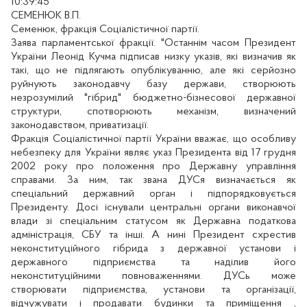
10:39:45
СЕМЕНЮК В.П.
Семенюк, фракція Соціалістичної партії.
Заява парламентської фракції. "Останнім часом Президент
України Леонід Кучма підписав низку указів, які визначив як
такі, що не підлягають опублікуванню, але які серйозно
руйнують законодавчу базу держави, створюють
незрозумілий "гібрид" бюджетно-бізнесової державної
структури, спотворюють механізм, визначений
законодавством, приватизації.
Фракція Соціалістичної партії України вважає, що особливу
небезпеку для України являє указ Президента від 17 грудня
2002 року про положення про Державну управління
справами. За ним, так звана ДУСя визначається як
спеціальний державний орган і підпорядковується
Президенту. Досі існували центральні органи виконавчої
влади зі спеціальним статусом як Державна податкова
адміністрація, СБУ та інші. А нині Президент схрестив
неконституційного гібрида з державної установи і
державного підприємства та наділив його
неконституційними повноваженнями. ДУСь може
створювати підприємства, установи та організації,
відчужувати і продавати будинки та приміщення ,