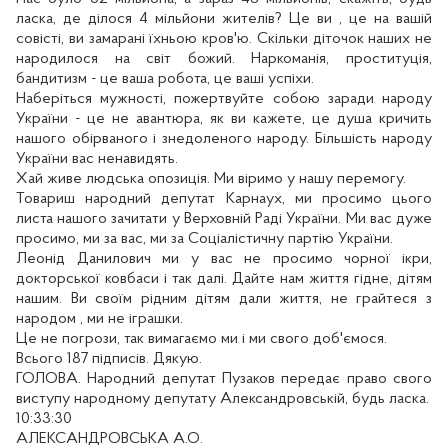
ласка, де ділося 4 мільйони жителів? Це ви , це на вашій
совісті, ви замарані їхньою кров'ю. Скільки діточок наших не
народилося на світ божий. Наркоманія, проституція,
бандитизм - це ваша робота, це ваші успіхи.
Наберіться мужності, пожертвуйте собою заради народу
України - це не авантюра, як ви кажете, це душа кричить
нашого обірваного і знедоленого народу. Більшість народу
України вас ненавидять.
Хай живе людська опозиція. Ми віримо у нашу перемогу.
Товариш народний депутат Карнаух, ми просимо цього
листа нашого зачитати у Верховній Раді України. Ми вас дуже
просимо, ми за вас, ми за Соціалістичну партію України.
Леонід Данилович ми у вас не просимо чорної ікри,
докторської ковбаси і так далі. Дайте нам життя гідне, дітям
нашим. Ви своїм рідним дітям дали життя, не грайтеся з
народом , ми не іграшки.
Це не погрози, так вимагаємо ми і ми свого доб'ємося.
Всього 187 підписів. Дякую.
ГОЛОВА. Народний депутат Пузаков передає право свого
виступу народному депутату Александровській, будь ласка.
10:33:30
АЛЕКСАНДРОВСЬКА А.О.