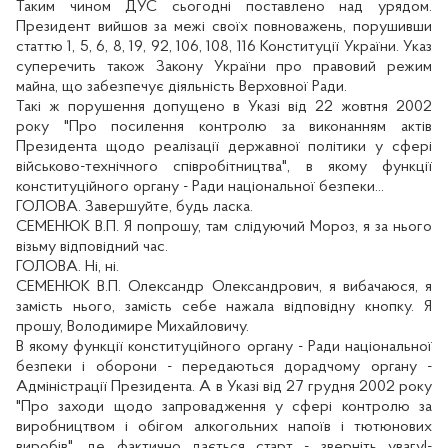
Таким чином ДУС сьогодні поставлено над урядом.
Президент вийшов за межі своїх повноважень, порушивши
статтю 1, 5, 6, 8, 19, 92, 106, 108, 116 Конституції України. Указ
суперечить також Закону України про правовий режим
майна, що забезпечує діяльність Верховної Ради.
Такі ж порушення допущено в Указі від 22 жовтня 2002
року "Про посилення контролю за виконанням актів
Президента щодо реалізації державної політики у сфері
військово-технічного співробітництва", в якому функції
конституційного органу - Ради національної безпеки...
ГОЛОВА. Завершуйте, будь ласка.
СЕМЕНЮК В.П. Я попрошу, там слідуючий Мороз, я за нього
візьму відповідний час.
ГОЛОВА. Ні, ні.
СЕМЕНЮК В.П. Олександр Олександрович, я вибачаюся, я
замість нього, замість себе нажала відповідну кнопку. Я
прошу, Володимире Михайловичу.
В якому функції конституційного органу - Ради національної
безпеки і оборони - передаються дорадчому органу -
Адміністрації Президента. А в Указі від 27 грудня 2002 року
"Про заходи щодо запровадження у сфері контролю за
виробництвом і обігом алкогольних напоїв і тютюнових
виробів", де фактично дається старт - зверніть увагу!-