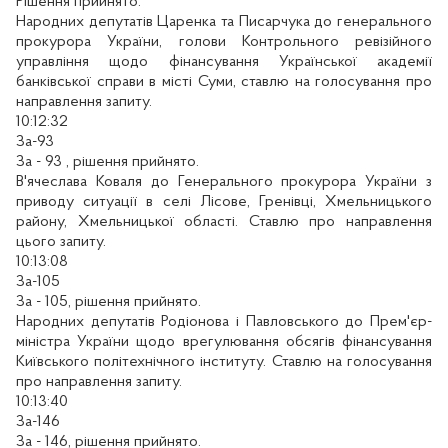
Рішення прийнято.
Народних депутатів Царенка та Писарчука до генерального
прокурора України, голови Контрольного ревізійного
управління щодо фінансування Української академії
банківської справи в місті Суми, ставлю на голосування про
направлення запиту.
10:12:32
За-93
За - 93 , рішення прийнято.
В'ячеслава Коваля до Генерального прокурора України з
приводу ситуації в селі Лісове, Гренівці, Хмельницького
району, Хмельницької області. Ставлю про направлення
цього запиту.
10:13:08
За-105
За - 105, рішення прийнято.
Народних депутатів Родіонова і Павловського до Прем'єр-
міністра України щодо врегулювання обсягів фінансування
Київського політехнічного інституту. Ставлю на голосування
про направлення запиту.
10:13:40
За-146
За - 146, рішення прийнято.