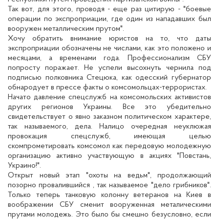
Так вот, для этого, проводя - еще раз цитирую - "боевые
операции по экспроприации, где один из нападавших был
вооружен металлическим прутом".
Хочу обратить внимание юристов на то, что даты
экспроприации обозначены не числами, как это положено и
месяцами, а временами года. Профессионализм СБУ
попросту поражает. Не успели высохнуть чернила под
подписью полковника Стецюка, как одесский губернатор
обнародует в прессе факты о комсомольцах-террористах.
Начато давление спецслужб на комсомольских активистов
других регионов Украины. Все это убедительно
свидетельствует о явно заказном политическом характере,
так называемого, дела. Налицо очередная неуклюжая
провокация спецслужб, имеющая целью
скомпрометировать комсомол как передовую молодежную
организацию активно участвующую в акциях "Повстань,
Украино!".
Открыт новый этап "охоты на ведьм", продолжающий
позорно провалившийся , так называемое "дело грибников".
Только теперь танковую колонну ветеранов на Киев в
воображении СБУ сменит вооруженная металическими
прутами молодежь. Это было бы смешно безусловно, если