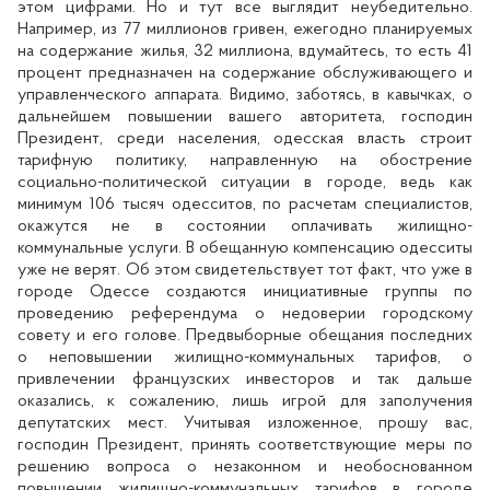
этом цифрами. Но и тут все выглядит неубедительно.
Например, из 77 миллионов гривен, ежегодно планируемых
на содержание жилья, 32 миллиона, вдумайтесь, то есть 41
процент предназначен на содержание обслуживающего и
управленческого аппарата. Видимо, заботясь, в кавычках, о
дальнейшем повышении вашего авторитета, господин
Президент, среди населения, одесская власть строит
тарифную политику, направленную на обострение
социально-политической ситуации в городе, ведь как
минимум 106 тысяч одесситов, по расчетам специалистов,
окажутся не в состоянии оплачивать жилищно-
коммунальные услуги. В обещанную компенсацию одесситы
уже не верят. Об этом свидетельствует тот факт, что уже в
городе Одессе создаются инициативные группы по
проведению референдума о недоверии городскому
совету и его голове. Предвыборные обещания последних
о неповышении жилищно-коммунальных тарифов, о
привлечении французских инвесторов и так дальше
оказались, к сожалению, лишь игрой для заполучения
депутатских мест. Учитывая изложенное, прошу вас,
господин Президент, принять соответствующие меры по
решению вопроса о незаконном и необоснованном
повышении жилищно-коммунальных тарифов в городе