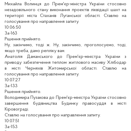
Михайла Волинця до Прем'єр-міністра України стосовно
незадовільного стану виконання проектів ліквідації шахт на
території міста Стаханів Луганської області. Ставлю на
голосування про направлення запиту.
10:06:50
За-163
Рішення прийнято.
Ну, закінчимо, тоді ж. Ну, закінчимо, проголосуємо, тоді,
якщо треба, дамо репліку вам.
Анатолія Даманського до Прем'єр-міністра України з
приводу забезпечення теплом житлового масиву Хлібодар
в місті Черняхів Житомирської області. Ставлю на
голосування про направлення запиту.
10:07:27
За-133
Рішення прийнято.
Володимира Пузакова до Прем'єр-міністра України стосовно
завершення будівництва Будинку правосуддя в місті
Кіровограді.
Ставлю на голосування про направлення запиту.
10:07:51
За-153