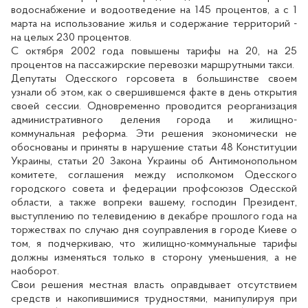
водоснабжение и водоотведение на 145 процентов, а с 1
марта на использование жилья и содержание территорий -
на целых 230 процентов.
С октября 2002 года повышены тарифы на 20, на 25
процентов на пассажирские перевозки маршрутными такси.
Депутаты Одесского горсовета в большинстве своем
узнали об этом, как о свершившемся факте в день открытия
своей сессии. Одновременно проводится реорганизация
административного деления города и жилищно-
коммунальная реформа. Эти решения экономически не
обоснованы и приняты в нарушение статьи 48 Конституции
Украины, статьи 20 Закона Украины об Антимонопольном
комитете, соглашения между исполкомом Одесского
городского совета и федерации профсоюзов Одесской
области, а также вопреки вашему, господин Президент,
выступлению по телевидению в декабре прошлого года на
торжествах по случаю дня соуправления в городе Киеве о
том, я подчеркиваю, что жилищно-коммунальные тарифы
должны изменяться только в сторону уменьшения, а не
наоборот.
Свои решения местная власть оправдывает отсутствием
средств и накопившимися трудностями, манипулируя при