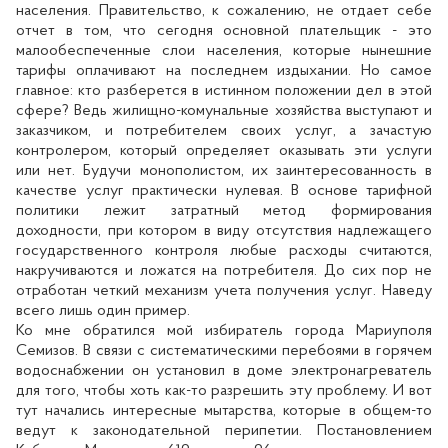
населения. Правительство, к сожалению, не отдает себе
отчет в том, что сегодня основной плательщик - это
малообеспеченные слои населения, которые нынешние
тарифы оплачивают на последнем издыхании. Но самое
главное: кто разберется в истинном положении дел в этой
сфере? Ведь жилищно-комунальные хозяйства выступают и
заказчиком, и потребителем своих услуг, а зачастую
контролером, который определяет оказывать эти услуги
или нет. Будучи монополистом, их заинтересованность в
качестве услуг практически нулевая. В основе тарифной
политики лежит затратный метод формирования
доходности, при котором в виду отсутствия надлежащего
государственного контроля любые расходы считаются,
накручиваются и ложатся на потребителя. До сих пор не
отработан четкий механизм учета получения услуг. Наведу
всего лишь один пример.
Ко мне обратился мой избиратель города Мариуполя
Семизов. В связи с систематическими перебоями в горячем
водоснабжении он установил в доме электронагреватель
для того, чтобы хоть как-то разрешить эту проблему. И вот
тут начались интересные мытарства, которые в общем-то
ведут к законодательной перипетии. Постановлением