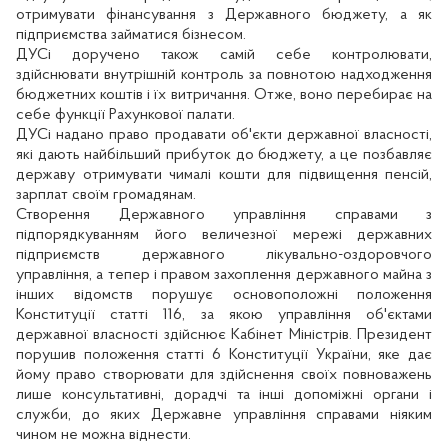
отримувати фінансування з Державного бюджету, а як
підприємства займатися бізнесом.
ДУСі доручено також самій себе контролювати,
здійснювати внутрішній контроль за повнотою надходження
бюджетних коштів і їх витричання. Отже, воно перебирає на
себе функції Рахункової палати.
ДУСі надано право продавати об'єкти державної власності,
які дають найбільший прибуток до бюджету, а це позбавляє
державу отримувати чималі кошти для підвищення пенсій,
зарплат своїм громадянам.
Створення Державного управління справами з
підпорядкуванням його величезної мережі державних
підприємств державного лікувально-оздоровчого
управління, а тепер і правом захоплення державного майна з
інших відомств порушує основоположні положення
Конституції статті 116, за якою управління об'єктами
державної власності здійснює Кабінет Міністрів. Президент
порушив положення статті 6 Конституції України, яке дає
йому право створювати для здійснення своїх повноважень
лише консультативні, дорадчі та інші допоміжні органи і
служби, до яких Державне управління справами ніяким
чином не можна віднести.