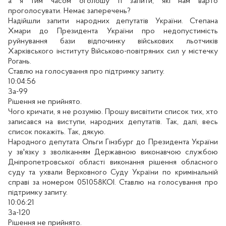
а я тим часом оголошу ті запити, які нам варто
проголосувати. Немає заперечень?
Надійшли запити народних депутатів України. Степана
Хмари до Президента України про недопустимість
руйнування бази відпочинку військових льотчиків
Харківського інституту Військово-повітряних сил у містечку
Рогань.
Ставлю на голосування про підтримку запиту.
10:04:56
За-99
Рішення не прийнято.
Чого кричати, я не розумію. Прошу висвітити список тих, хто
записався на виступи, народних депутатів. Так, далі, весь
список покажіть. Так, дякую.
Народного депутата Ольги Гінзбург до Президента України
у зв'язку з зволіканням Державною виконавчою службою
Дніпропетровської області виконання рішення обласного
суду та ухвали Верховного Суду України по кримінальній
справі за номером 051058КОІ. Ставлю на голосування про
підтримку запиту.
10:06:21
За-120
Рішення не прийнято.