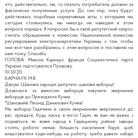
это, действительно, так, то платить потребитель должен за
фактически полученные услуги. До сих пор, пока будут
действовать подобные нормативные акты, с которыми мы
сегодня столкнулись, мы никогда не наведем в этом
вопросе порядка. Я попросил бы и свой депутатский запрос
считать обращением к комиссии, Национальной комиссии
регулирования электроэнергетики Украины, с том, чтобы
они все-таки разобрались с этим вопросом и поставили на
нем точку. Спасибо.
ГОЛОВА. Микола Карнаух, фракція Соціалістичної партії
України, підготуватися Пузакову.
10:30:20
КАРНАУХ М.В.
Дякую. Шановні народні депутати, шановні виборці!
Дозвольте за вимогою виборців озвучити звернення
виборців до Президента Кучми.
"Шановний Леонід Данилович Кучма!
Ми, виборці Гадячини зі своїм зверненням звертаємося до
вас, приїдьте, будь ласка, в місто Гадяч, як вам не важко, і
подивіться, як живе народ в Гадяцькому районі: заводи
стоять, роботи немає, більшість населення бідує, щоб
влаштуватися куди-небудь на роботу, треба давати хабарі