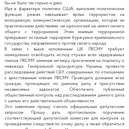
бы не было так горько и дико.
Идя в фарватере политики США, выполняя политические
функции, режим навешивает ярлык террористов на
молодежную коммунистическую организацию, которая ни
практическими действиями, ни идеологией не имеет ничего
общего с терроризмом. Этим мнимым терроризмом
прикрывает истинный терроризм буржуазно-криминального
государства, направленного против своего народа.
В связи с выше изложенным ЦК ЛКСМУ требует
немедленно освободить из-под стражи всех задержанных
членов ЛКСМУ, изменив им меру пресечения на подписку о
невыезде. Генеральной прокуратуре Украины провести
расследование действий СБУ, совершенных по отношению
к арестованным членам ЛКСМУ. Проводить дознание всех
граждан, проходящих по данному делу в присутствии
независимых адвокатов. Обеспечить публичный
общественный контроль над расследованием данного дела
с целью его действительной объективности.
Это заявление прошу считать официальным депутатским
запросом. Прошу дать протокольное поручение
соответствующей депутатской комиссии для контроля за
проведением следствия по этому делу, а также обратиться