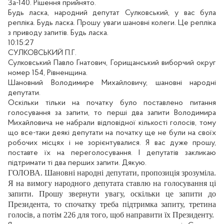
За-140. Рішення прийнято.
Будь ласка, народний депутат Сулковський, у вас була
репліка. Будь ласка. Прошу уваги шановні колеги. Це репліка
з приводу запитів. Будь ласка.
10:15:27
СУЛКОВСЬКИЙ П.Г.
Сулковський Павло Гнатович, Горищанський виборчий округ
номер 154, Рівненщина.
Шановний Володимире Михайловичу, шановні народні
депутати.
Оскільки тільки на початку було поставлено питання
голосування за запити, то перші два запити Володимира
Михайловича не набрали відповідної кількості голосів, тому
що все-таки деякі депутати на початку ще не були на своїх
робочих місцях і не зорієнтувалися. Я вас дуже прошу,
поставте їх на переголосування. І депутатів закликаю
підтримати ті два перших запити. Дякую.
ГОЛОВА. Шановні народні депутати, пропозиція зрозуміла.
Я на вимогу народного депутата ставлю на голосування ці
запити. Прошу звернути увагу, оскільки це запити до
Президента, то спочатку треба підтримка запиту, третина
голосів, а потім 226 для того, щоб направити їх Президенту
.