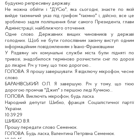
будуємо репресивну державу.
Не можна обійти і "ДУСю", яка сьогодні, знаєте по якій
вийде таємничий указ під грифом "таємно" і, дійсно, все це
зроблено задля поліпшення благ самого Президента, глави
Адміністрації, найближчого оточення.
Одне слово. Державних вищих чиновників у державі
голодних. Щоб не бути голослівним закінчу виступ одним
інформаційним повідомленням з Івано-Франківщини
У Різдвяну ніч комунальні служби міста були підняті по
тривозі, знадобилося терміново розчистити сніг по дорозі
до лікарні. Річ у тому, що тією дорогою...
ГОЛОВА. Я прошу завершувати. Я відключу мікрофон, чесне
слово.
БАРАНІВСЬКИЙ О.П. Я завершую. Річ у тому, що тією
дорогою промчав "Джип" з першою леді Кучмою...
ГОЛОВА. Виключіть мікрофон, будь ласка.
Народний депутат Шибко, фракція Соціалістичної партії
України.
10:39:29
ШИБКО В.Я.
Прошу передати слово Семенюк.
ГОЛОВА. Будь ласка, Валентина Петрівна Семенюк.