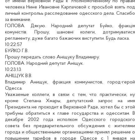
от имени Верховной Рады к Уполномоченному по правам
человека Нине Ивановне Карпачовой с просьбой взять под
личный контрольь расследование одесского дела. Спасибо
за внимание.
ГОЛОВА. Дякую. Народний депутат Буйко, фракція
комуністів. Прошу, шановні колеги, дотримуватися
регламенту, дуже багато бажаючих виступити. Будь ласка.
10:22:57
БУЙКО Г.В.
Прошу передать слово Аніщуку Владимиру.
ГОЛОВА. Народний депутат Аніщук.
10:23:13
АНІЩУК В.В.
Владимир Анищук, фракция коммунистов, город-герой
Одесса.
Уважаемые коллеги, в связи с тем, что практически, ну
кроме Степана Хмары, депутатский запрос на имя
Президента не проходит в Верховной Раде, хотел бы с этой
трибуны обратиться к главе государства и одесситам. В
декабре 2002 года исполком Одесского городского
совета без предварительного обсуждения с жителями
города и общественными организациями принял решение о
повышении тарифов в городе Одессе с 1 января на