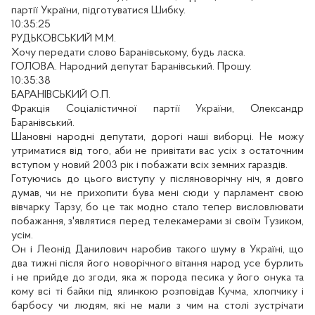
партії України, підготуватися Шибку.
10:35:25
РУДЬКОВСЬКИЙ М.М.
Хочу передати слово Баранівському, будь ласка.
ГОЛОВА. Народний депутат Баранівський. Прошу.
10:35:38
БАРАНІВСЬКИЙ О.П.
Фракція Соціалістичної партії України, Олександр
Баранівський.
Шановні народні депутати, дорогі наші виборці. Не можу
утриматися від того, аби не привітати вас усіх з остаточним
вступом у новий 2003 рік і побажати всіх земних гараздів.
Готуючись до цього виступу у післяноворічну ніч, я довго
думав, чи не прихопити бува мені сюди у парламент свою
вівчарку Тарзу, бо це так модно стало тепер висловлювати
побажання, з'являтися перед телекамерами зі своїм Тузиком,
усім.
Он і Леонід Данилович наробив такого шуму в Україні, що
два тижні після його новорічного вітання народ усе бурлить
і не прийде до згоди, яка ж порода песика у його онука та
кому всі ті байки під ялинкою розповідав Кучма, хлопчику і
барбосу чи людям, які не мали з чим на столі зустрічати