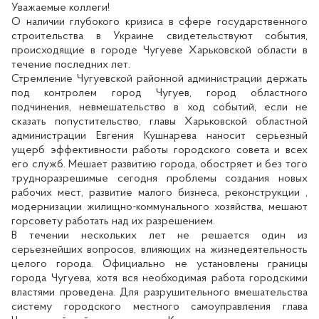
Уважаемые коллеги!
О наличии глубокого кризиса в сфере государственного
строительства в Украине свидетельствуют события,
происходящие в городе Чугуеве Харьковской области в
течение последних лет.
Стремление Чугуевской районной администрации держать
под контролем город Чугуев, город областного
подчинения, невмешательство в ход событий, если не
сказать попустительство, главы Харьковской областной
администрации Евгения Кушнарева наносит серьезный
ущерб эффективности работы городского совета и всех
его служб. Мешает развитию города, обостряет и без того
трудноразрешимые сегодня проблемы создания новых
рабочих мест, развитие малого бизнеса, реконструкции ,
модернизации жилищно-коммунального хозяйства, мешают
горсовету работать над их разрешением.
В течении нескольких лет не решается один из
серьезнейших вопросов, влияющих на жизнедеятельность
целого города. Официально не установлены границы
города Чугуева, хотя вся необходимая работа городскими
властями проведена. Для разрушительного вмешательства
систему городского местного самоуправления глава