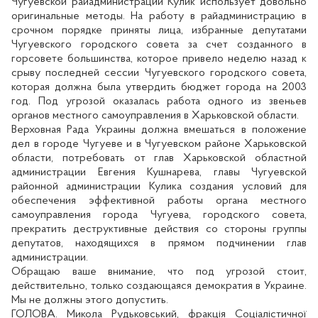
Чугуевской райадминистрации Кулик использует довольно
оригинальные методы. На работу в райадминистрацию в
срочном порядке приняты лица, избранные депутатами
Чугуевского городского совета за счет созданного в
горсовете большинства, которое привело неделю назад к
срыву последней сессии Чугуевского городского совета,
которая должна была утвердить бюджет города на 2003
год. Под угрозой оказалась работа одного из звеньев
органов местного самоуправления в Харьковской области.
Верховная Рада Украины должна вмешаться в положение
дел в городе Чугуеве и в Чугуевском районе Харьковской
области, потребовать от глав Харьковской областной
администрации Евгения Кушнарева, главы Чугуевской
районной администрации Кулика создания условий для
обеспечения эффективной работы органа местного
самоуправления города Чугуева, городского совета,
прекратить деструктивные действия со стороны группы
депутатов, находящихся в прямом подчинении глав
администрации.
Обращаю ваше внимание, что под угрозой стоит,
действительно, только создающаяся демократия в Украине.
Мы не должны этого допустить.
ГОЛОВА. Микола Рудьковський, фракція Соціалістичної