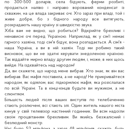
по 300-500 доларів, села бідують, ферми розбиті,
продається наліво і направо ворований конденсат із
скважин, на це влада закриває очі. Хто зараз при владі, той і
живе добре, бо з бідного народу все витягують,
розкрадають нашу країну зі швидкістю звука.
Хіба вам не видно, що робиться? Відкрийте брехливі і
ненависні очі перед Україною. Наприклад, як у сім'ї немає
гарного хазяїна, тоді сім'я бідує, вона розпадається. А сім'я -
наша Україна, а ви в ній хазяїн. Тоді ми робимо такий
висновок, що ви не здатні керувати знедоленою країною.
Так віддайте мирно владу другим людям, і, може, в них щось
вийде. На іздєвайтесь над народом!
Да, ви скажете, що народ мене вибрав. Хто знає, як він вас
вибирав. Вас мафія поставила, а не народ! Не прикривайтеся
народом, як одіялом, вас підкормлює мафія, яка розіслалася
по всій Україні. Та в кінці-кінців будьте ви мужиком, а не
слюнтяєм.
Більшість людей після ваших виступів по телебаченню
стають розлючені, всі стають злі. Один житель нашого міста
кинув у свій телевізор настінний годинник. Ви всім надоїли
своїм процвітанням брехливим. Ви якийсь безжалісний і
безлюдний монстр.
Нас було 52 мільйона, а зараз 48 мільйонів, скажіть, будь