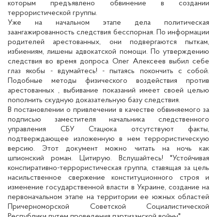
которым предъявлено обвинение в создании
террористической группы.
Уже на начальном этапе дела политическая
заангажированность следствия бесспорная. По информации
родителей арестованных, они подвергаются пыткам,
избиениям, лишены адвокатской помощи. По утверждению
следствия во время допроса Олег Алексеев выбил себе
глаз якобы - вдумайтесь! - пытаясь покончить с собой.
Подобные методы физического воздействия против
арестованных , выбивание показаний имеет своей целью
пополнить скудную доказательную базу следствия.
В постановлении о привлечении в качестве обвиняемого за
подписью заместителя начальника следственного
управления СБУ Стацюка отсутствуют факты,
подтверждающее изложенную в нем террористическую
версию. Этот документ можно читать на ночь как
шпионский роман. Цитирую. Вслушайтесь! "Устойчивая
конспиративно-террористическая группа, ставящая за цель
насильственное свержение конституционного строя и
изменение государственной власти в Украине, создание на
первоначальном этапе на территории ее южных областей
Причерноморской Советской Социалистической
Республики путем проведения партизанской войны".