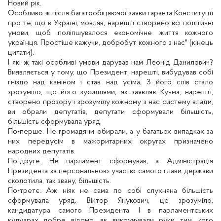
Новий рік.
Особливо ж після багатообіцяючої заяви гаранта Конституції
про те, що в Україні, мовляв, нарешті створено всі політичні
умови, щоб поліпшувалося економічне життя кожного
українця. Простіше кажучи, добробут кожного з нас" (кінець
цитати).
І які ж такі особливі умови дарував нам Леонід Данилович?
Виявляється у тому, що Президент, нарешті, вибудував собі
гніздо над каміном і став над усіма. З його слів стало
зрозуміло, що його зусиллями, як заявляє Кучма, нарешті,
створено прозору і зрозумілу кожному з нас систему влади,
ви обрали депутатів, депутати сформували більшість,
більшість сформувала уряд.
По-перше. Не громадяни обирали, а у багатьох випадках за
них передусім в мажоритарних округах призначено
народних депутатів.
По-друге. Не парламент сформував, а Адміністрація
Президента за персональною участю самого глави держави
сколотила, так звану, більшість.
По-третє. Аж ніяк не сама по собі слухняна більшість
сформувала уряд. Віктор Янукович, це зрозуміло,
кандидатура самого Президента. І в парламентських
кулуарах добре відомо, як викручували руки тим, кого