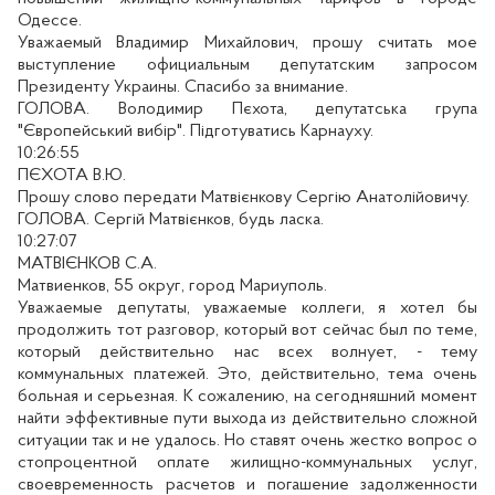
Одессе.
Уважаемый Владимир Михайлович, прошу считать мое
выступление официальным депутатским запросом
Президенту Украины. Спасибо за внимание.
ГОЛОВА. Володимир Пєхота, депутатська група
"Європейський вибір". Підготуватись Карнауху.
10:26:55
ПЄХОТА В.Ю.
Прошу слово передати Матвієнкову Сергію Анатолійовичу.
ГОЛОВА. Сергій Матвієнков, будь ласка.
10:27:07
МАТВІЄНКОВ С.А.
Матвиенков, 55 округ, город Мариуполь.
Уважаемые депутаты, уважаемые коллеги, я хотел бы
продолжить тот разговор, который вот сейчас был по теме,
который действительно нас всех волнует, - тему
коммунальных платежей. Это, действительно, тема очень
больная и серьезная. К сожалению, на сегодняшний момент
найти эффективные пути выхода из действительно сложной
ситуации так и не удалось. Но ставят очень жестко вопрос о
стопроцентной оплате жилищно-коммунальных услуг,
своевременность расчетов и погашение задолженности