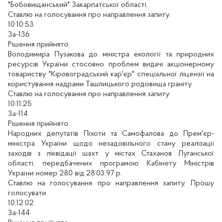
"Бобовищанський" Закарпатської області.
Ставлю на голосування про направлення запиту.
10:10:53
За-136
Рішення прийнято.
Володимира Пузакова до міністра екології та природних
ресурсів України стосовно проблем видачі акціонерному
товариству "Кіровоградський кар'єр" спеціальної ліцензії на
користування надрами Ташлицького родовища граніту.
Ставлю на голосування про направлення запиту.
10:11:25
За-114
Рішення прийнято.
Народних депутатів Піхоти та Самофалова до Прем'єр-
міністра України щодо незадовільного стану реалізації
заходів з ліквідації шахт у містах Стаханов Луганської
області, передбачених програмою Кабінету Міністрів
України номер 280 від 28.03.97 р.
Ставлю на голосування про направлення запиту. Прошу
голосувати.
10:12:02
За-144