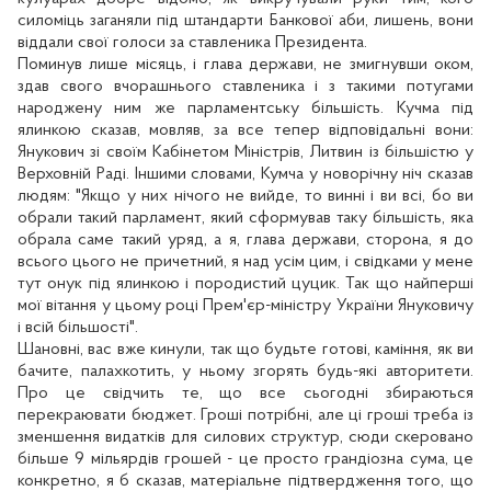
силоміць заганяли під штандарти Банкової аби, лишень, вони
віддали свої голоси за ставленика Президента.
Поминув лише місяць, і глава держави, не змигнувши оком,
здав свого вчорашнього ставленика і з такими потугами
народжену ним же парламентську більшість. Кучма під
ялинкою сказав, мовляв, за все тепер відповідальні вони:
Янукович зі своїм Кабінетом Міністрів, Литвин із більшістю у
Верховній Раді. Іншими словами, Кумча у новорічну ніч сказав
людям: "Якщо у них нічого не вийде, то винні і ви всі, бо ви
обрали такий парламент, який сформував таку більшість, яка
обрала саме такий уряд, а я, глава держави, сторона, я до
всього цього не причетний, я над усім цим, і свідками у мене
тут онук під ялинкою і породистий цуцик. Так що найперші
мої вітання у цьому році Прем'єр-міністру України Януковичу
і всій більшості".
Шановні, вас вже кинули, так що будьте готові, каміння, як ви
бачите, палахкотить, у ньому згорять будь-які авторитети.
Про це свідчить те, що все сьогодні збираються
перекраювати бюджет. Гроші потрібні, але ці гроші треба із
зменшення видатків для силових структур, сюди скеровано
більше 9 мільярдів грошей - це просто грандіозна сума, це
конкретно, я б сказав, матеріальне підтвердження того, що