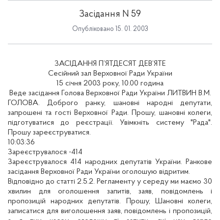
Засідання N 59
Опубліковано 15. 01. 2003
ЗАСІДАННЯ П’ЯТДЕСЯТ ДЕВ’ЯТЕ
Сесійний зал Верховної Ради України
15 січня 2003 року, 10.00 година
Веде засідання Голова Верховної Ради України ЛИТВИН В.М.
ГОЛОВА. Доброго ранку, шановні народні депутати,
запрошені та гості Верховної Ради. Прошу, шановні колеги,
підготуватися до реєстрації. Увімкніть систему "Рада".
Прошу зареєструватися.
10:03:36
Зареєструвалося -414
Зареєструвалося 414 народних депутатів України. Ранкове
засідання Верховної Ради України оголошую відритим.
Відповідно до статті 2.5.2. Регламенту у середу ми маємо 30
хвилин для оголошення запитів, заяв, повідомлень і
пропозицій народних депутатів. Прошу, Шановні колеги,
записатися для виголошення заяв, повідомлень і пропозицій,