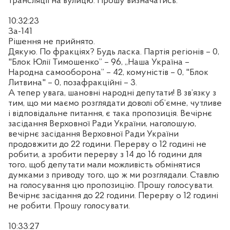
трансляції на вулицю. Прошу визначатись.
10:32:23
За-141
Рішення не прийнято.
Дякую. По фракціях? Будь ласка. Партія регіонів – 0,
"Блок Юлії Тимошенко” – 96, „Наша Україна –
Народна самооборона” – 42, комуністів – 0, "Блок
Литвина" – 0, позафракційні – 3.
А тепер увага, шановні народні депутати! В зв’язку з
тим, що ми маємо розглядати доволі об’ємне, чутливе
і відповідальне питання, є така пропозиція. Вечірнє
засідання Верховної Ради України, наголошую,
вечірнє засідання Верховної Ради України
продовжити до 22 години. Перерву о 12 годині не
робити
, а
зробити перерву з 14 до 16 години для
того, щоб депутати мали можливість обмінятися
думками з приводу того, що ж ми розглядали.
Ставлю
на голосування цю пропозицію. Прошу голосувати.
Вечірнє засідання до 22 години. Перерву о 12 годині
не робити. Прошу голосувати.
10:33:27