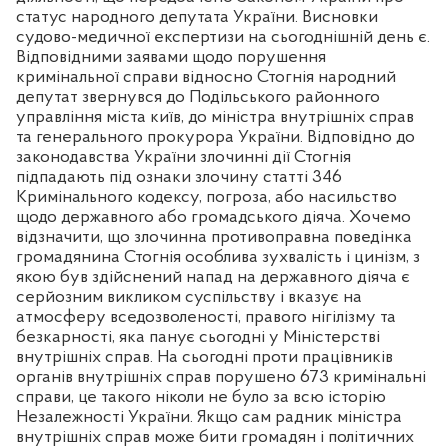
статус народного депутата України. Висновки
судово-медичної експертизи на сьогоднішній день є.
Відповідними заявами щодо порушення
кримінальної справи відносно Стогнія народний
депутат звернувся до Подільського районного
управління міста київ, до міністра внутрішніх справ
та генерального прокурора України. Відповідно до
законодавства України злочинні дії Стогнія
підпадають під ознаки злочину статті 346
Кримінального кодексу, погроза, або насильство
щодо державного або громадського діяча. Хочемо
відзначити, що злочинна противоправна поведінка
громадянина Стогнія особлива зухвалість і цинізм, з
якою був здійснений напад на державного діяча є
серйозним викликом суспільству і вказує на
атмосферу вседозволеності, правого нігілізму та
безкарності, яка панує сьогодні у Міністерстві
внутрішніх справ. На сьогодні проти працівників
органів внутрішніх справ порушено 673 кримінальні
справи, це такого ніколи не було за всю історію
Незалежності України. Якщо сам радник міністра
внутрішніх справ може бити громадян і політичних