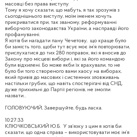
масовці без права виступу.
Тому я хочу сказати, що мабуть, я так зрозумів з
сьогоднішнього виступу, моїм іменем хочуть
прикриватися при, так званому, реформуванні
виборчого законодавства України, а насправді його
профануванні.
Я хотів би нагадати пану Чечетову,
що краще було
би замість того, щоби тут всує моє ім
’я повторювати,
прислухатися до тих 280 поправок, які я вносив до
Закону про місцеві вибори і, які за його командою
були відхилені. Бо може якби їх врахували, то не
було би того створеного вами хаосу на виборах,
який привів до масових і системних зловживань
настільки грубих, що навіть спостерігачі від СНД
,
дуже прихильні до Партії регіонів
,
не змогли
назвати...
ГОЛОВУЮЧИЙ, Завершуйте, будь ласка.
10:27:33
КЛЮЧКОВСЬКИЙ Ю.Б.
У зв
’
язку з цим я хотів би
сказати, що одна справа
–
використовувати моє ім’я