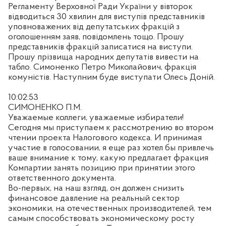
Регламенту Верховної Ради України у вівторок
відводиться 30 хвилин для виступів представників
уповноважених від депутатських фракцій з
оголошенням заяв, повідомлень тощо. Прошу
представників фракцій записатися на виступи.
Прошу прізвища народних депутатів вивести на
табло. Симоненко Петро Миколайович, фракція
комуністів. Наступним буде виступати Олесь Доній.
10:02:53
СИМОНЕНКО П.М.
Уважаемые коллеги, уважаемые избиратели!
Сегодня мы приступаем к рассмотрению во втором
чтении проекта Налогового кодекса. И принимая
участие в голосовании, я еще раз хотел бы привлечь
ваше внимание к тому, какую предлагает фракция
Компартии занять позицию при принятии этого
ответственного документа.
Во-первых, на наш взгляд, он должен снизить
финансовое давление на реальный сектор
экономики, на отечественных производителей, тем
самым способствовать экономическому росту