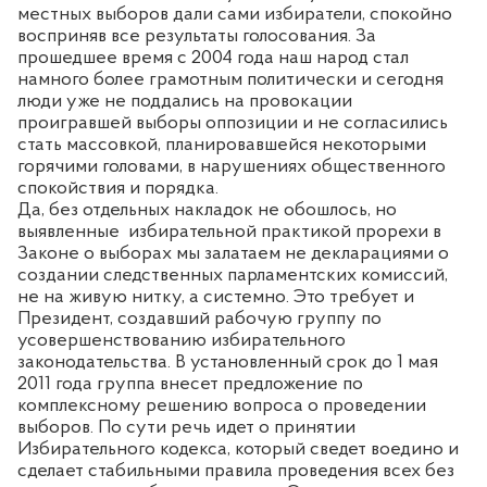
местных выборов дали сами избиратели, спокойно
восприняв все результаты голосования. За
прошедшее время с 2004 года наш народ стал
намного более грамотным политически и сегодня
люди уже не поддались на провокации
проигравшей выборы оппозиции и не согласились
стать массовкой, планировавше
й
ся некоторыми
горячими головами
,
в нарушениях общественного
спокойствия и порядка.
Да, без отдельных накладок не обошлось, но
выявленн
ые
избирательной практикой про
рехи в
З
аконе о выборах мы залатаем не декларациями о
создании следственных парламентских комиссий,
не на живую нитку, а системно. Это требует и
Президент, создавший рабочую группу по
усовершенствованию избирательного
законодательства. В установленный срок до 1 мая
2011 года группа внесет предложение по
комплексному решению вопроса о проведении
выборов. По сути речь идет о принятии
И
збирательного кодекса, который сведет воедино и
сделает стабильными правила проведения всех без