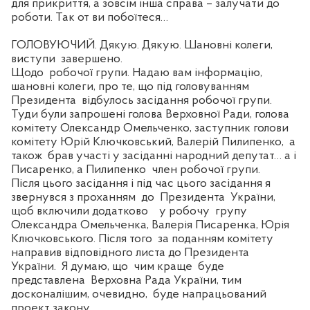
для прикриття, а зовсім інша справа – залучати до
роботи. Так от ви побоїтеся…
ГОЛОВУЮЧИЙ. Дякую. Дякую. Шановні колеги,
виступи
завершено.
Щодо
робочої групи. Надаю вам інформацію,
шановні колеги, про те, що під головуванням
Президента
відбулось засідання робочої групи.
Туди були запрошені голова Верховної Ради, голова
комітету Олександр Омельченко, заступник голови
комітету Юрій Ключковський, Валерій Пилипенко,
а
також
брав участі у засіданні народний депутат… а і
Писаренко, а Пилипенко
член робочої групи.
Після цього засідання і під час цього засідання я
звернувся з проханням
до
Президента
України,
щоб включили додатково
у робочу
групу
Олександра Омельченка, Валерія Писаренка, Юрія
Ключковського. Після того
за поданням комітету
направив відповідного листа до Президента
України.
Я думаю, що
чим краще
буде
представлена
Верховна Рада України, тим
досконалішим, очевидно,
буде напрацьований
проект закону.