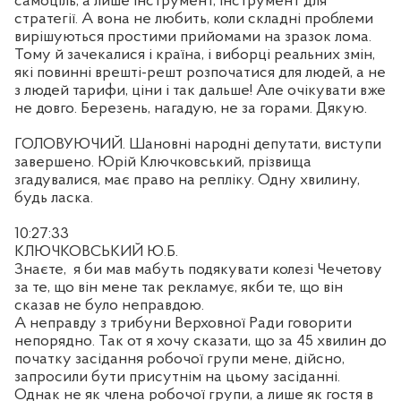
самоціль, а лише інструмент, інструмент для
стратегії. А вона не любить, коли складні проблеми
вирішуються простими прийомами на зразок лома.
Тому й зачекалися і країна, і виборці реальних змін,
які повинні врешті-решт розпочатися для людей, а не
з людей тарифи, ціни і так дальше! Але очікувати вже
не довго. Березень, нагадую, не за горами. Дякую.
ГОЛОВУЮЧИЙ. Шановні народні депутати, виступи
завершено. Юрій Ключковський, прізвища
згадувалися, має право на репліку. Одну хвилину,
будь ласка.
10:27:33
КЛЮЧКОВСЬКИЙ Ю.Б.
Знаєте,
я би мав мабуть подякувати колезі Чечетову
за те, що він мене так рекламує, якби те, що він
сказав не було неправдою.
А неправду з трибуни Верховної Ради говорити
непорядно. Так от я хочу сказати, що за 45 хвилин до
початку засідання робочої групи мене, дійсно,
запросили бути присутнім на цьому засіданні.
Однак не як члена робочої групи, а лише як гостя в