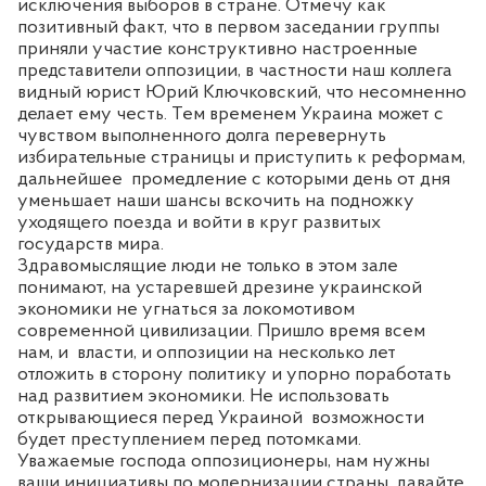
исключения выборов в стране. Отмечу как
позитивный факт, что в первом заседании группы
приняли участие конструктивно настроенные
представители оппозиции, в частности наш коллега
видный юрист
Юрий Ключковский, что несомненно
делает ему честь. Тем временем Украина может с
чувством выполненного долга перевернуть
избирательные страницы и приступить к реформам,
дальнейшее
промедление с которыми день от дня
уменьшает наши шансы вскочить на подножку
уходящего поезда и войти в круг развитых
государств мира.
Здравомыслящие люди не только в этом зале
понимают, на устаревшей дрезине украинской
экономики не угнаться за локомотивом
современной цивилизации. Пришло время всем
нам, и
власти, и оппозиции на несколько лет
отложить в сторону политику и упорно поработать
над развитием экономики. Не использовать
открывающиеся перед Украиной
возможности
будет преступлением перед потомками.
Уважаемые господа оппозиционеры, нам нужны
ваши инициативы по модернизации страны, давайте