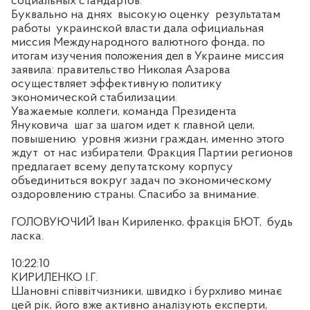
социальных стандартов.
Буквально на днях
высокую оценку
результатам
работы
украинской власти дала официальная
миссия Международного валютного фонда, по
итогам изучения положения дел в Украине миссия
заявила: правительство Николая Азарова
осуществляет эффективную политику
экономической стабилизации.
Уважаемые коллеги, команда Президента
Януковича
шаг за шагом идет к главной цели,
повышению
уровня жизни граждан, именно этого
ждут
от нас избиратели. Фракция Партии регионов
предлагает всему депутатскому корпусу
объединиться вокруг задач по экономическому
оздоровлению страны. Спасибо за внимание.
ГОЛОВУЮЧИЙ Іван Кириленко, фракція БЮТ,
будь
ласка.
10:22:10
КИРИЛЕНКО І.Г.
Шановні співвітчизники, швидко і бурхливо минає
цей рік, його вже активно аналізують експерти,