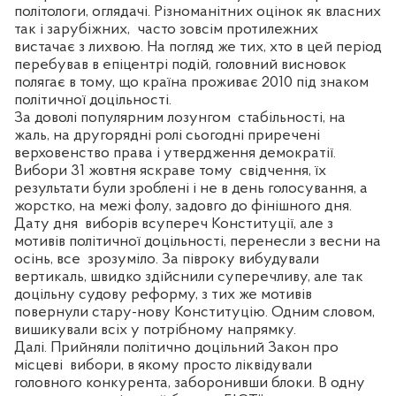
політологи, оглядачі. Різноманітних оцінок як власних
так і зарубіжних,
часто зовсім протилежних
вистачає з лихвою. На погляд же тих, хто в цей період
перебував в епіцентрі подій, головний висновок
полягає в тому, що країна проживає 2010 під знаком
політичної доцільності.
За доволі популярним лозунгом
стабільності, на
жаль, на другорядні ролі сьогодні приречені
верховенство права і утвердження демократії.
Вибори 31 жовтня яскраве тому
свідчення, їх
результати були зроблені і не в день голосування, а
жорстко, на межі фолу, задовго до фінішного дня.
Дату дня
виборів всупереч Конституції, але з
мотивів політичної доцільності, перенесли з весни на
осінь, все
зрозуміло. За півроку вибудували
вертикаль, швидко здійснили суперечливу, але так
доцільну судову реформу, з тих же мотивів
повернули стару-нову Конституцію. Одним словом,
вишикували всіх у потрібному напрямку.
Далі. Прийняли політично доцільний Закон про
місцеві
вибори, в якому просто ліквідували
головного конкурента, заборонивши блоки. В одну