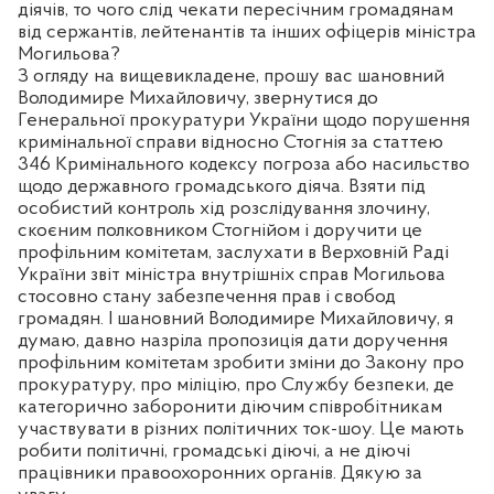
діячів, то чого слід чекати пересічним громадянам
від сержантів, лейтенантів та інших офіцерів міністра
Могильова?
З огляду на вищевикладене, прошу вас шановний
Володимире Михайловичу, звернутися до
Генеральної прокуратури України щодо порушення
кримінальної справи відносно Стогнія за статтею
346 Кримінального кодексу погроза або насильство
щодо державного громадського діяча. Взяти під
особистий контроль хід розслідування злочину,
скоєним полковником Стогнійом і доручити це
профільним комітетам, заслухати в Верховній Раді
України звіт міністра внутрішніх справ Могильова
стосовно стану забезпечення прав і свобод
громадян. І шановний Володимире Михайловичу, я
думаю, давно назріла пропозиція дати доручення
профільним комітетам зробити зміни до Закону про
прокуратуру, про міліцію, про Службу безпеки, де
категорично заборонити діючим співробітникам
участвувати в різних політичних ток-шоу. Це мають
робити політичні, громадські діючі, а не діючі
працівники правоохоронних органів. Дякую за