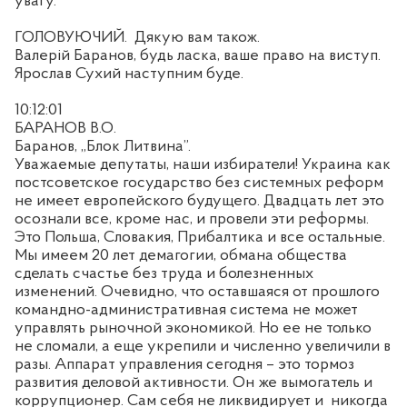
увагу.
ГОЛОВУЮЧИЙ.
Дякую вам також.
Валерій Баранов, будь ласка, ваше право на виступ.
Ярослав Сухий наступним буде.
10:12:01
БАРАНОВ В.О.
Баранов, „Блок Литвина”.
Уважаемые депутаты, наши избиратели! Украина как
постсоветское государство без системных реформ
не имеет европейского будущего. Двадцать лет это
осознали все, кроме нас, и провели эти реформы.
Это Польша, Словакия, Прибалтика и все остальные.
Мы имеем 20 лет демагогии, обмана общества
сделать счастье без труда и болезненных
изменений. Очевидно, что оставшаяся от прошлого
командно-административная система не может
управлять рыночной экономикой. Но ее не только
не сломали, а еще укрепили и численно увеличили в
разы. Аппарат управления сегодня – это тормоз
развития деловой активности. Он же вымогатель и
коррупционер. Сам себя не ликвидирует и
никогда