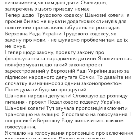
визначимося, як нам далі діяти. Очевидно,
заперечень з цього приводу немає.
Тепер щодо
Трудового кодексу. Шановні колеги,
я
просив би вас не шукати додаткових стимулів для
політичних протистоянь і збурень не розглядає
Верховна Рада України Трудового кодексу
,
як
закону про мови, - не шукаємо проблеми там, де їх
не існує.
І тепер щодо закону, проекту закону про
фінансування за народження дитини. Я повинен вас
поінформувати, що такий законопроект
зареєстрований у Верховній Раді України давно за
підписом народного депутата Сочки. То давайте ми
спочатку визначимося з одним законопроектом.
Потім думати будемо про другий.
Шановні народні депутати! Оголошую до розгляду
питання - проект Податкового кодексу України.
Шановні колеги! Тут звучала пропозиція включити
трансляцію на вулицю. Я поставлю на голосування. І
попросив би Верховну Раду визначитись шляхом
голосування.
Я ставлю на голосування пропозицію про включення