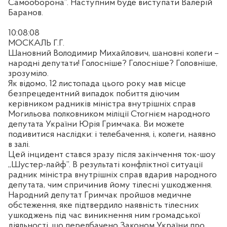
Самооборона”. Наступним буде виступати Валерій
Баранов.
10:08:08
МОСКАЛЬ Г.Г.
Шановний Володимир Михайлович, шановні колеги –
народні депутати! Голосніше? Голосніше? Головніше,
зрозуміло.
Як відомо, 12 листопада цього року мав місце
безпрецедентний випадок побиття діючим
керівником радників міністра внутрішніх справ
Могильова полковником міліції Стогнієм народного
депутата України Юрія Гримчака. Ви можете
подивитися наслідки: і телебачення, і, колеги, наявно
в залі.
Цей інцидент стався зразу після закінчення ток-шоу
„Шустер-лайф”. В результаті конфліктної ситуації
радник міністра внутрішніх справ вдарив народного
депутата, чим спричинив йому тілесні ушкодження.
Народний депутат Гримчак пройшов медичне
обстеження, яке підтвердило наявність тілесних
ушкоджень під час виникнення ним громадської
діяльності, що передбачено Законом України про