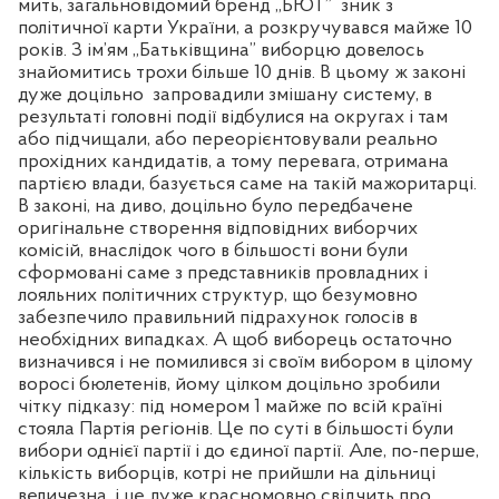
мить, загальновідомий бренд „БЮТ”
зник з
політичної карти України, а розкручувався майже 10
років. З ім’ям „Батьківщина” виборцю довелось
знайомитись трохи більше 10 днів. В цьому ж законі
дуже доцільно
запровадили змішану систему, в
результаті головні події відбулися на округах і там
або підчищали, або переорієнтовували
реально
прохідних кандидатів, а тому перевага
,
отримана
партією влади
,
базується саме на такій мажоритарці.
В законі, на диво, доцільно було передбачене
оригінальне створення відповідних виборчих
комісій, внаслідок чого в більшості вони були
сформовані саме з представників провладних і
лояльних політичних структур, що безумовно
забезпечило правильний підрахунок голосів в
необхідних випадках. А щоб виборець остаточно
визначився і не помилився зі своїм вибором в цілому
воросі бюлетенів, йому цілком доцільно зробили
чітку підказу: під номером 1 майже по всій країні
стояла Партія регіонів. Це по суті в більшості були
вибори однієї партії і до єдиної партії. Але, по-перше,
кількість виборців, котрі не прийшли на дільниці
величезна, і це дуже красномовно свідчить про