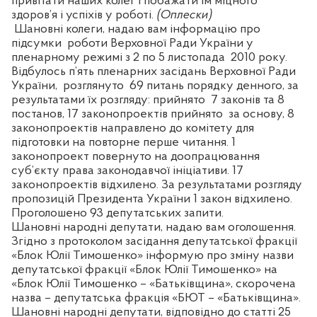
привітати наших колег і побажати їм міцного
здоров’я і успіхів у роботі.
(Оплески)
Шановні колеги, надаю вам інформацію про
підсумки
роботи Верховної Ради України у
пленарному режимі з 2 по 5 листопада
2010 року.
Відбулось п’ять пленарних засідань Верховної Ради
України,
розглянуто
69 питань порядку денного, за
результатами їх розгляду: прийнято
7 законів та 8
постанов, 17 законопроектів прийнято
за основу, 8
законопроектів направлено до комітету для
підготовки на повторне перше читання. 1
законопроект повернуто на доопрацювання
суб’єкту права законодавчої ініціативи. 17
законопроектів відхилено. За результатами розгляду
пропозицій Президента України 1 закон відхилено.
Проголошено 93 депутатських запити.
Шановні народні депутати, надаю вам оголошення.
Згідно з протоколом засідання депутатської фракції
«Блок Юлії Тимошенко» інформую про зміну назви
депутатської фракції «Блок Юлії Тимошенко» на
«Блок Юлії Тимошенко – «Батьківщина», скорочена
назва – депутатська фракція «БЮТ – «Батьківщина».
Шановні народні депутати, відповідно до статті 25