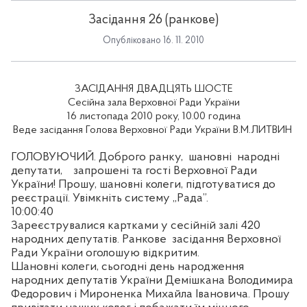
Засідання 26 (ранкове)
Опубліковано 16. 11. 2010
ЗАСІДАННЯ ДВАДЦЯТЬ ШОСТЕ
Сесійна зала Верховної Ради України
16 листопада 2010 року, 10.00 година
Веде засідання Голова Верховної Ради України В.М.ЛИТВИН
ГОЛОВУЮЧИЙ. Доброго ранку,
шановні
народні
депутати,
запрошені та гості Верховної Ради
України! Прошу, шановні колеги, підготуватися до
реєстрації. Увімкніть систему „Рада”.
10:00:40
Зареєструвалися картками у сесійній залі 420
народних депутатів. Ранкове
засідання Верховної
Ради України оголошую відкритим.
Шановні колеги, сьогодні день народження
народних депутатів України Демішкана Володимира
Федорович і Мироненка Михайла Івановича. Прошу