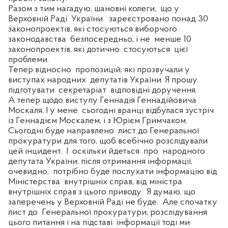
Разом з тим нагадую, шановні колеги,
що у
Верховній Раді
України
зареєстровано понад 30
законопроектів, які стосуються виборчого
законодавства
безпосередньо, і не
менше 10
законопроектів, які
дотично
стосуються
цієї
проблеми.
Тепер відносно
пропозицій, які прозвучали у
виступах народних
депутатів України. Я прошу
підготувати
секретаріат
відповідні доручення.
А тепер щодо виступу Геннадія Геннадійовича
Москаля. І у мене
сьогодні вранці відбулася зустріч
із Геннадієм Москалем, і з Юрієм Гримчаком.
Сьогодні буде направлено
лист до Генеральної
прокуратури для того, щоб всебічно розслідували
цей інцидент.
І
оскільки йдеться
про
народного
депутата України, після отримання інформації,
очевидно,
потрібно буде послухати інформацію від
Міністерства
внутрішніх справ, від міністра
внутрішніх справ з цього приводу.
Я думаю, що
заперечень у Верховній Раді не буде.
Але спочатку
лист до
Генеральної прокуратури, розслідування
цього питання і на підставі
інформації тоді ми