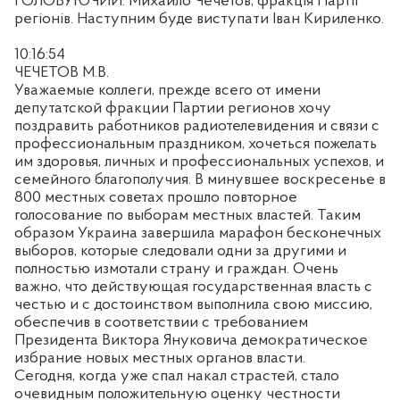
ГОЛОВУЮЧИЙ. Михайло Чечетов, фракція Партії
регіонів. Наступним буде виступати Іван Кириленко.
10:16:54
ЧЕЧЕТОВ М.В.
Уважаемые коллеги, прежде всего от имени
депутатской фракции Партии регионов хочу
поздравить работников радиотелевидения и связи с
профессиональным праздником, хочеться пожелать
им здоровья, личных и профессиональных успехов, и
семейного благополучия. В минувшее воскресенье в
800 местных советах прошло повторное
голосование по выборам местных властей. Таким
образом Украина завершила марафон бесконечных
выборов, которые следовали одни за другими и
полностью измотали страну
и граждан. Очень
важно, что действующая государственная власть с
честью и с достоинством выполнила свою миссию,
обеспечив в соответствии с требованием
Президента Виктора Януковича демократическое
избрание новых местных органов власти.
Сегодня, когда уже спал накал страстей, стало
очевидным положительную оценку честности