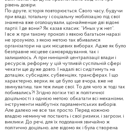
рівень довіри.
По-друге, історія повторюється. Свого часу, будучи
при владі, тотальну і соціальну мобілізацію під свої
знамена вже оголошували, щонайменше дві відомі
партії. І де вони? Як казав класик: “Иных уж нет”.
І все ж при такому проколі з явкою багатьом наразі
не зрозуміло, з якою метою так вбивалися
організатори на цих місцевих виборах. Адже як було
безправне місцеве самоврядування, так і
залишилось. А при нинішній централізації влади і
ресурсів, реформу у цій чутливій суспільній сфері
чекати ще дуже довго. І надалі всі сидітимуть на
дотаціях, субсидіях, субвенціях, трансферах. І що
характерно, верхи, як це було ще вчора, вже не
звинуватиш, там теж лише свої. То для чого ж тоді так
побивались?! Згідно логіки тієї ж політичної
доцільності з однією метою: обкатати всі механізми,
інструменти майбутніх парламентських виборів.
Але далеко не все так просто. Перед кожною
владою неминуче постають і свої ризики, і загрози, і
виклики. До речі, для їх подолання звичайно ж
політично доцільно, але відомо як і була створена