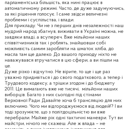
парламентська більшість, яка нині працює в
автоматичному режимі. Часто, де дуже задумуючись,
за які рішення голосує. І саме звідси величезні
проблеми і суспільства, і влади.
Для прикладу. Чи не з перших днів незалежності наш
мудрий народ збагнув, виживати в Україні можна, не
завдяки владі, а всупереч. Вже мільйони наших
співвітчизників так і роблять, знайшовши собі
можливість самим заробляти на шматок хліба, до
масла там ще далеко. До вашого приходу ніхто не
наважувався втручатися в цю сфери, а ви пішли на
це.
Дуже різко і відчутно. Не вірите, то ще і ще раз
уважно придивіться і до свого податкового, а тепер і
Трудового кодексу, а трішки згодом і до бюджету
2011. Це вимагають вже не тисячі,
мільйони наших
виборців. Багато з них сьогодні під стінами
Верховної Ради. Давайте хоча б трансляцію для них
включимо. Чого ми відгороджуємося від людей!? І ви
тоді зрозумієте, що з політдоцільністю ви вже
перебрали. Майже рік одні тактичні маневри. Тут ви
майстри, нічого не скажеш. Але ж влада
–
не