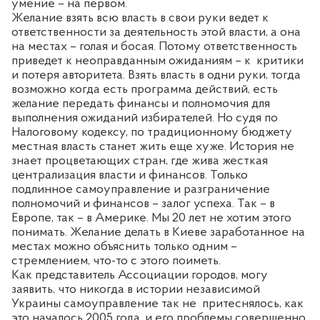
умение – на первом.
Желание взять всю власть в свои руки ведет к
ответственности за деятельность этой власти, а она
на местах – голая и босая. Потому ответственность
приведет к неоправданным ожиданиям – к
критики
и потеря авторитета. Взять власть в одни руки, тогда
возможно когда есть программа действий, есть
желание передать финансы и полномочия для
выполнения ожиданий избирателей. Но судя по
Налоговому кодексу, по традиционному бюджету
местная власть станет жить еще хуже. История не
знает процветающих стран
,
где жива жесткая
централизация власти и финансов. Только
подлинное самоуправление и разграничение
полномочий и финансов
–
залог успеха. Так
–
в
Европе, так
–
в
Америке
. М
ы 20 лет не хотим этого
понимать. Желание делать в Киеве заработанное на
местах можно объяснить только одним
–
стремлением, что-то с этого поиметь.
Как представитель Ассоциации городов, могу
заявить, что никогда в истории независимой
Украины самоуправление так не
притеснялось, как
это началось 2005 года
, и
его проблемы совершенно