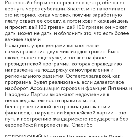
Рыночный сбор и тот передают в центр, обещают
вернуть через субсидии. Знаете, мне напоминает
это историю, когда человек получил заработную
плату отдает ее соседу, а потом ходит каждый день
и просит
:
дай 100 гривен, дай 100 гривен, он может
дать, может не дать, и объяснить это, что есть более
важные задачи.
Новации с упрощенцами лишают наше
самоуправление двух миллиардов гривен. Было
плохо, станет еще хуже, и это все на фоне
президентской программы, которая справедливо
направлена на поддержку самоуправления и
регионального развития.
Остается загадкой, как
программа
будет реализована, если делается все
наоборот. Ассоциация городов и фракция Литвина и
Народной Партии выражают недоумение в
непоследовательности правительства,
бесперспективной централизации власти и
финансов
,
в нарушении Европейской хартии
–
это
путь к построению жандармского государства без
европейской перспективы. Спасибо.