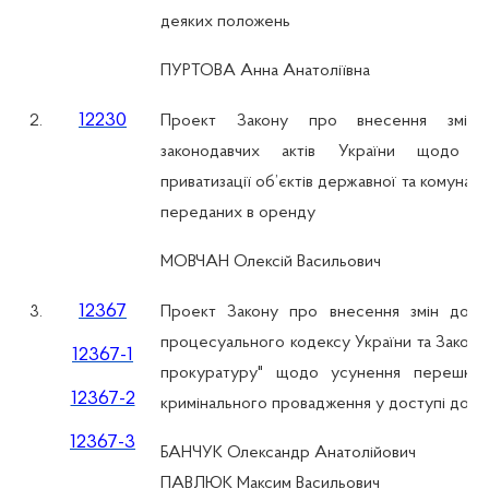
деяких положень
ПУРТОВА Анна Анатоліївна
12230
2.
Проект Закону про внесення змін
законодавчих актів України щодо о
приватизації об’єктів державної та комуналь
переданих в оренду
МОВЧАН Олексій Васильович
12367
3.
Проект Закону про внесення змін до К
процесуального кодексу України та Закону
12367-1
прокуратуру" щодо усунення перешкод
12367-2
кримінального провадження у доступі до п
12367-3
БАНЧУК Олександр Анатолійович
ПАВЛЮК Максим Васильович