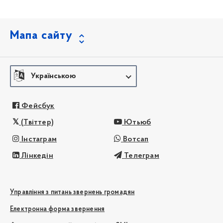
Мапа сайту
Українською
Фейсбук
(Твіттер)
Ютьюб
Інстаграм
Вотсап
Лінкедін
Телеграм
Управління з питань звернень громадян
Електронна форма звернення