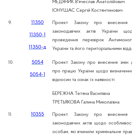
МЕДЯНИК В'ячеслав Анатолійович
ІОНУШАС Сергій Костянтинович
11350
9.
Проект Закону про внесення зм
законодавчих актів України щодо
11350-1
проведення перевірок Антимонопол
11350-д
України та його територіальними відділ
5054
10.
Проект Закону про внесення змін до 
про працю України щодо визначення п
5054-1
відносин та ознак їх наявності
БЕРЕЖНА Тетяна Василівна
ТРЕТЬЯКОВА Галина Миколаївна
10355
11.
Проект Закону про внесення зм
законодавчих актів щодо особливостей
особам, які вчинили кримінальне прав