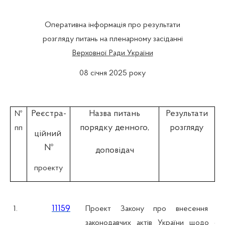
Оперативна інформація про результати
розгляду питань на пленарному засіданні
Верховної Ради України
08 січня 2025 року
Реєстра-
Назва питань
Результати
№
порядку денного,
розгляду
пп
ційний
№
доповідач
проекту
11159
1.
Проект Закону про внесення зм
законодавчих актів України щодо сп