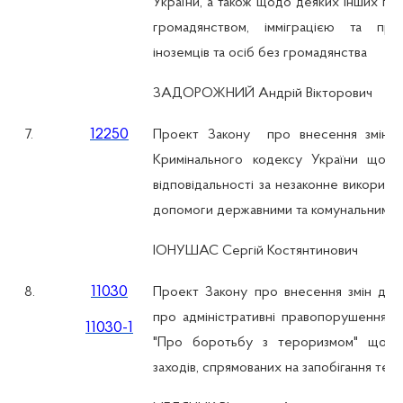
України, а також щодо деяких інших пита
громадянством, імміграцією та пра
іноземців та осіб без громадянства
ЗАДОРОЖНИЙ Андрій Вікторович
12250
7.
Проект Закону
про внесення зміни 
Кримінального кодексу України щодо
відповідальності за незаконне використа
допомоги державними та комунальними 
ІОНУШАС Сергій Костянтинович
11030
8.
Проект Закону про внесення змін до 
про адміністративні правопорушення т
11030-1
"Про боротьбу з тероризмом" щодо
заходів, спрямованих на запобігання те