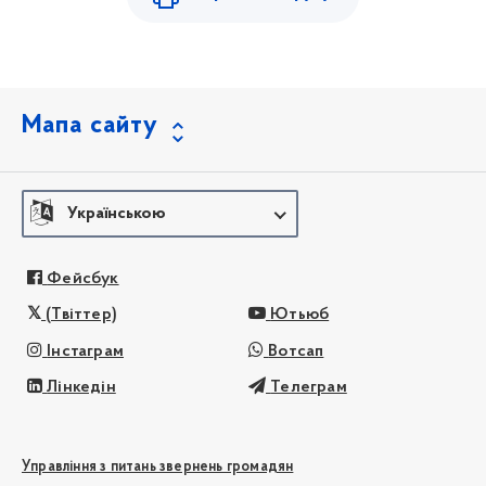
Мапа сайту
Українською
Фейсбук
(Твіттер)
Ютьюб
Інстаграм
Вотсап
Лінкедін
Телеграм
Управління з питань звернень громадян