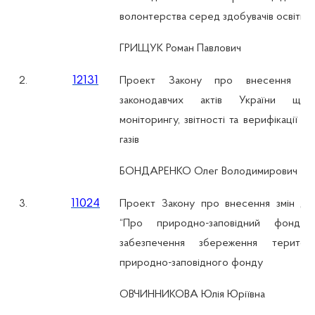
волонтерства серед здобувачів освіти
ГРИЩУК Роман Павлович
12131
2.
Проект Закону про внесення зм
законодавчих актів України щод
моніторингу, звітності та верифікації в
газів
БОНДАРЕНКО Олег Володимирович
11024
3.
Проект Закону про внесення змін до
“Про природно-заповідний фонд 
забезпечення збереження територ
природно-заповідного фонду
ОВЧИННИКОВА Юлія Юріївна