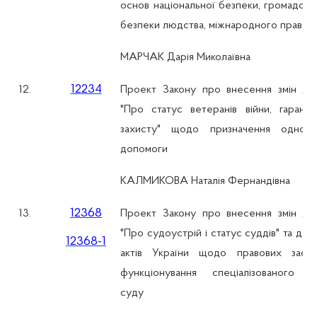
основ національної безпеки, громадсько
безпеки людства, міжнародного правоп
МАРЧАК Дарія Миколаївна
12234
12.
Проект Закону про внесення змін до
"Про статус ветеранів війни, гаранті
захисту" щодо призначення однора
допомоги
КАЛМИКОВА Наталія Фернандівна
12368
13.
Проект Закону про внесення змін до
"Про судоустрій і статус суддів" та дея
12368-1
актів України щодо правових заса
функціонування спеціалізованого ад
суду