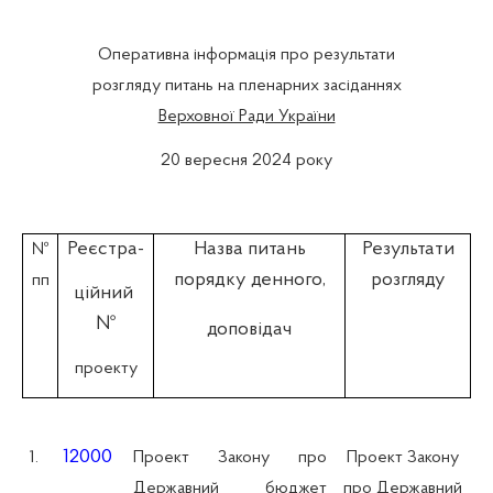
Оперативна інформація про результати
розгляду питань на пленарних засіданнях
Верховної Ради України
20 вересня 2024 року
Реєстра-
Назва питань
Результати
№
порядку денного,
розгляду
пп
ційний
№
доповідач
проекту
12000
1.
Проект Закону про
Проект Закону
Державний бюджет
про Державний