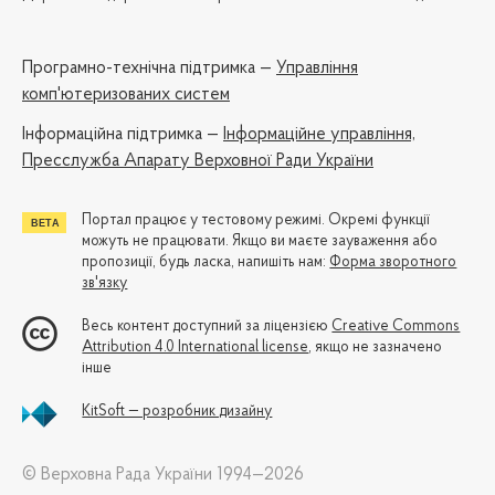
Програмно-технічна підтримка —
Управління
комп'ютеризованих систем
Iнформаційна підтримка —
Інформаційне управління,
Пресслужба Апарату Верховної Ради України
Портал працює у тестовому режимі. Окремі функції
можуть не працювати. Якщо ви маєте зауваження або
пропозиції, будь ласка, напишіть нам:
Форма зворотного
зв'язку
Весь контент доступний за ліцензією
Creative Commons
Attribution 4.0 International license
, якщо не зазначено
інше
KitSoft — розробник дизайну
© Верховна Рада України 1994—2026