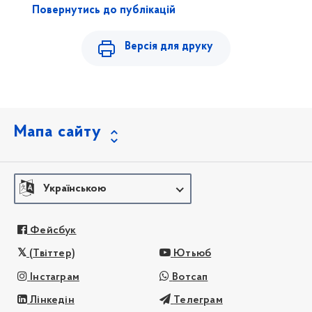
Повернутись до публікацій
Версія для друку
Мапа сайту
Українською
Фейсбук
(Твіттер)
Ютьюб
Інстаграм
Вотсап
Лінкедін
Телеграм