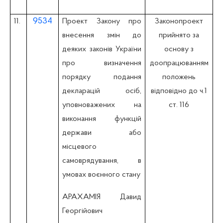
9534
11.
Проект Закону про
Законопроект
внесення змін до
прийнято за
деяких законів України
основу з
про визначення
доопрацюванням
порядку подання
положень
декларацій осіб,
відповідно до ч.1
уповноважених на
ст. 116
виконання функцій
держави або
місцевого
самоврядування, в
умовах воєнного стану
АРАХАМІЯ Давид
Георгійович