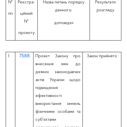
№
Реєстра-
Назва питань порядку
Результати
денного,
розгляду
пп
ційний
№
доповідач
проекту
7588
1.
Проект Закону про
Закон прийнято
внесення змін до
деяких законодавчих
актів України щодо
підвищення
ефективності
використання земель
фізичними особами та
суб'єктами