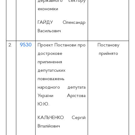
державного сектору
економіки
ГАЙДУ Олександр
Васильович
9530
2.
Проект Постанови про
Постанову
дострокове
прийнято
припинення
депутатських
повноважень
народного депутата
України Арістова
Ю.Ю.
КАЛЬЧЕНКО Сергій
Віталійович