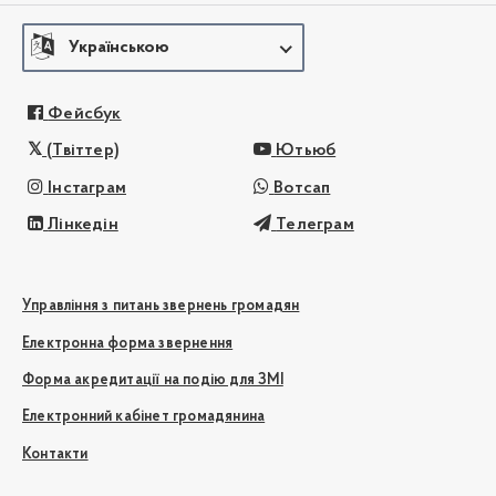
Українською
Фейсбук
(Твіттер)
Ютьюб
Інстаграм
Вотсап
Лінкедін
Телеграм
Управління з питань звернень громадян
Електронна форма звернення
Форма акредитації на подію для ЗМІ
Електронний кабінет громадянина
Контакти