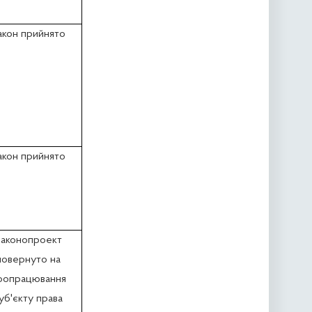
акон прийнято
акон прийнято
аконопроект
повернуто на
оопрацювання
уб'єкту права