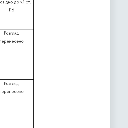
овідно до ч.1 ст.
116
Розгляд
перенесено
Розгляд
перенесено