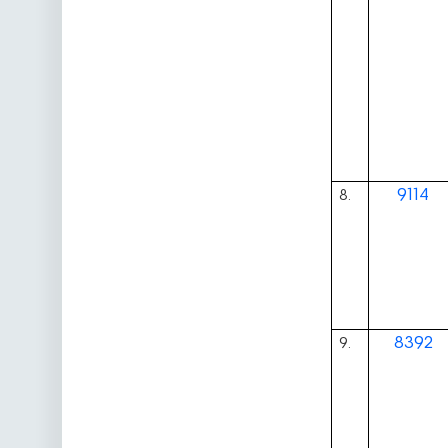
9114
8.
8392
9.