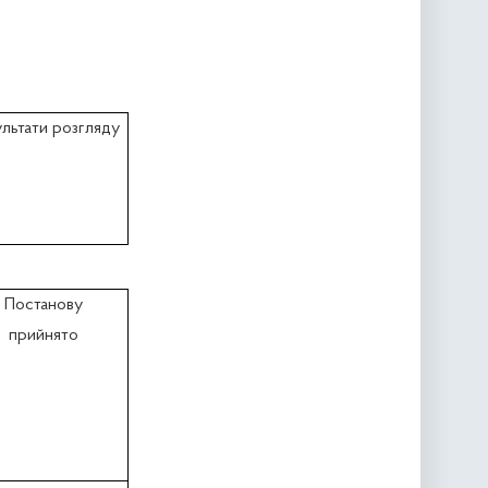
ультати розгляду
Постанову
прийнято