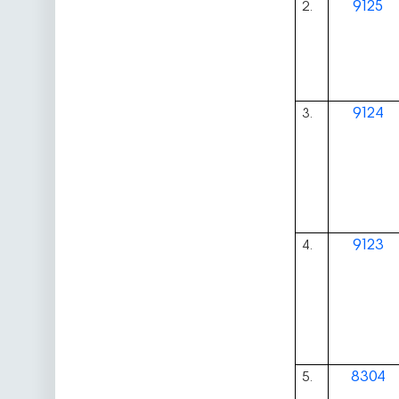
9125
2.
9124
3.
9123
4.
8304
5.