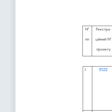
№
Реєстра-
пп
ційний №
проекту
9122
1.