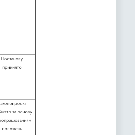
Постанову
прийнято
аконопроект
йнято за основу
оопрацюванням
положень