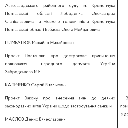
Автозаводського районного суду м. Кременчука
Полтавської області Лободенка Олександра
Станіславовича та міського голови міста Кременчука
Полтавської області Бабаєва Олега Мейдановича
ЦИМБАЛЮК Михайло Михайлович
Проект Постанови про дострокове припинення
повноважень народного депутата України
Забродського М.В.
КАЛЬЧЕНКО Сергій Віталійович
Проект Закону про внесення змін до деяких
З
законодавчих актів України щодо застосування санкцій
при
з д
МАСЛОВ Денис Вячеславович