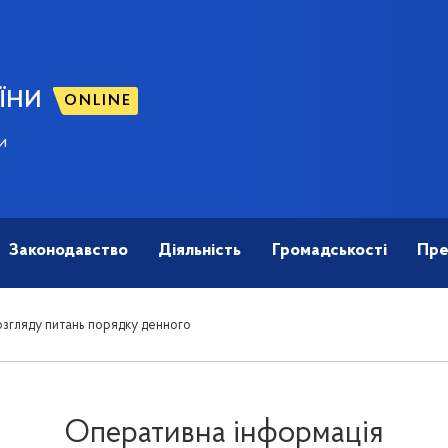
ЇНИ
ONLINE
и
Законодавство
Діяльність
Громадськості
Пре
згляду питань порядку денного
Оперативна інформація