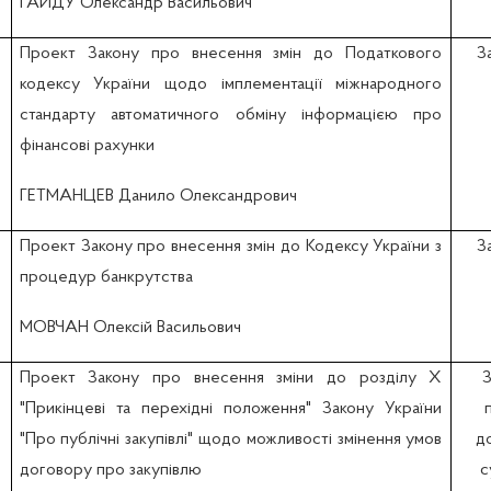
ГАЙДУ Олександр Васильович
Проект Закону про внесення змін до Податкового
З
кодексу України щодо імплементації міжнародного
стандарту автоматичного обміну інформацією про
фінансові рахунки
ГЕТМАНЦЕВ Данило Олександрович
Проект Закону про внесення змін до Кодексу України з
З
процедур банкрутства
МОВЧАН Олексій Васильович
Проект Закону про внесення зміни до розділу Х
З
"Прикінцеві та перехідні положення" Закону України
"Про публічні закупівлі" щодо можливості змінення умов
д
договору про закупівлю
с