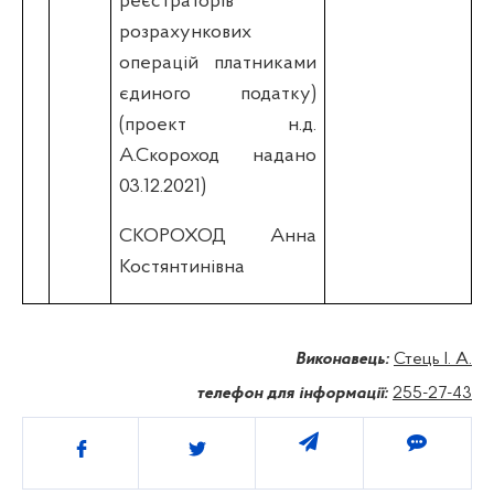
реєстраторів
розрахункових
операцій платниками
єдиного податку)
(проект н.д.
А.Скороход надано
03.12.2021)
СКОРОХОД Анна
Костянтинівна
Виконавець:
Стець І. А.
телефон для інформації:
255-27-43
Поділитись