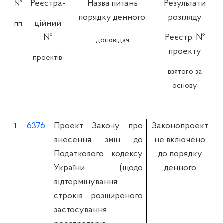
Реєстра-
Назва питань
Результати
№
порядку денного,
розгляду
ційний
пп
№
Реєстр. №
доповідач
проекту
проектів
взятого за
основу
6376
Проект Закону про
Законопроект
1.
внесення змін до
не включено
Податкового кодексу
до порядку
України (щодо
денного
відтермінування
строків розширеного
застосування