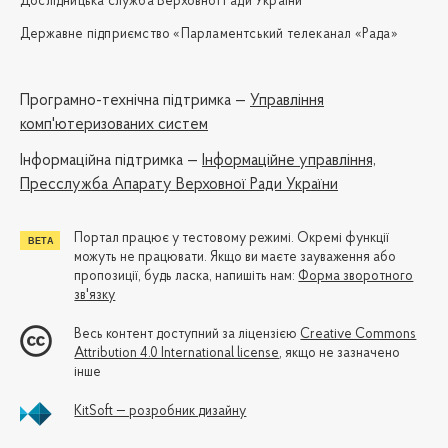
Дослідницька служба Верховної Ради України
Державне підприємство «Парламентський телеканал «Рада»
Програмно-технічна підтримка —
Управління
комп'ютеризованих систем
Iнформаційна підтримка —
Інформаційне управління,
Пресслужба Апарату Верховної Ради України
Портал працює у тестовому режимі. Окремі функції
можуть не працювати. Якщо ви маєте зауваження або
пропозиції, будь ласка, напишіть нам:
Форма зворотного
зв'язку
Весь контент доступний за ліцензією
Creative Commons
Attribution 4.0 International license
, якщо не зазначено
інше
KitSoft — розробник дизайну