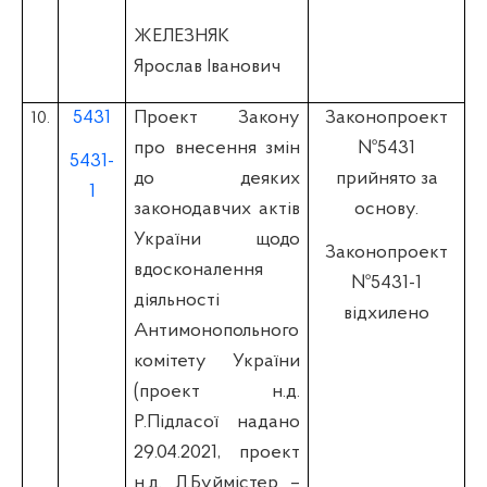
ЖЕЛЕЗНЯК
Ярослав Іванович
5431
Проект Закону
Законопроект
10.
про внесення змін
№5431
5431-
до деяких
прийнято за
1
законодавчих актів
основу.
України щодо
Законопроект
вдосконалення
№5431-1
діяльності
відхилено
Антимонопольного
комітету України
(проект н.д.
Р.Підласої надано
29.04.2021, проект
н.д. Л.Буймістер –