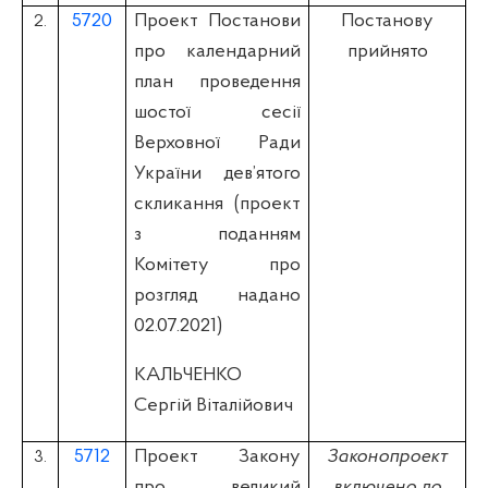
5720
Проект Постанови
Постанову
2.
про календарний
прийнято
план проведення
шостої сесії
Верховної Ради
України дев’ятого
скликання (проект
з поданням
Комітету про
розгляд надано
02.07.2021)
КАЛЬЧЕНКО
Сергій Віталійович
5712
Проект Закону
Законопроект
3.
про великий
включено до