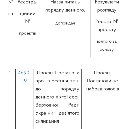
Реєстра-
Назва питань
Результати
№
порядку денного,
розгляду
ційний
пп
№
Реєстр. №
доповідач
проекту
проектів
взятого за
основу
4690-
Проект Постанови
Проект
1.
19
про внесення змін
Постанови не
до порядку
набрав голосів
денного п'ятої сесії
Верховної Ради
України дев'ятого
скликання