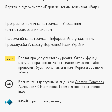
Державне підприємство «Парламентський телеканал «Рада»
Програмно-технічна підтримка —
Управління
комп'ютеризованих систем
Iнформаційна підтримка —
Інформаційне управління,
Пресслужба Апарату Верховної Ради України
Портал працює у тестовому режимі. Окремі функції
можуть не працювати. Якщо ви маєте зауваження або
пропозиції, будь ласка, напишіть нам:
Форма зворотного
зв'язку
Весь контент доступний за ліцензією
Creative Commons
Attribution 4.0 International license
, якщо не зазначено
інше
KitSoft — розробник дизайну