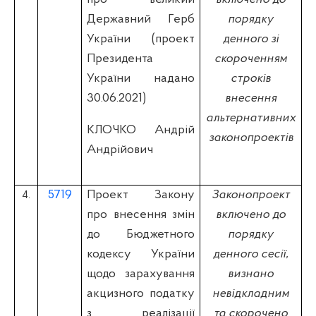
Державний Герб
порядку
України (проект
денного зі
Президента
скороченням
України надано
строків
30.06.2021)
внесення
альтернативних
КЛОЧКО Андрій
законопроектів
Андрійович
5719
Проект Закону
Законопроект
4.
про внесення змін
включено до
до Бюджетного
порядку
кодексу України
денного сесії,
щодо зарахування
визнано
акцизного податку
невідкладним
з реалізації
та скорочено