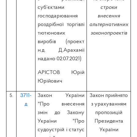
суб’єктами
строки
господарювання
внесення
роздрібної торгівлі
альтернативних
тютюнових
законопроектів
виробів (проект
н.д. Д.Арахамії
надано 02.07.2021)
АРІСТОВ Юрій
Юрійович
3711-
Закон України
Закон прийнято
5.
д
"Про внесення
з урахуванням
змін до Закону
пропозицій
України "Про
Президента
судоустрій і статус
України