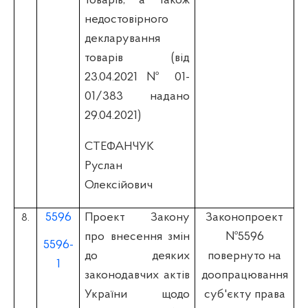
товарів, а також
недостовірного
декларування
товарів (вiд
23.04.2021 № 01-
01/383 надано
29.04.2021)
СТЕФАНЧУК
Руслан
Олексійович
5596
Проект Закону
Законопроект
8.
про внесення змін
№5596
5596-
до деяких
повернуто на
1
законодавчих актів
доопрацювання
України щодо
суб'єкту права