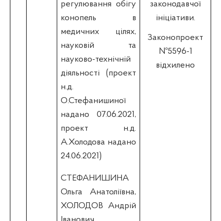
регулювання обігу
законодавчої
конопель в
ініціативи.
медичних цілях,
Законопроект
науковій та
№5596-1
науково-технічній
відхилено
діяльності (проект
н.д.
О.Стефанишиної
надано 07.06.2021,
проект н.д.
А.Холодова надано
24.06.2021)
СТЕФАНИШИНА
Ольга Анатоліївна,
ХОЛОДОВ Андрій
Іванович