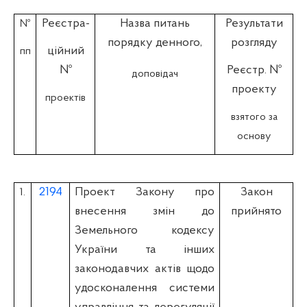
Реєстра-
Назва питань
Результати
№
порядку денного,
розгляду
ційний
пп
№
Реєстр. №
доповідач
проекту
проектів
взятого за
основу
2194
Проект Закону про
Закон
1.
внесення змін до
прийнято
Земельного кодексу
України та інших
законодавчих актів щодо
удосконалення системи