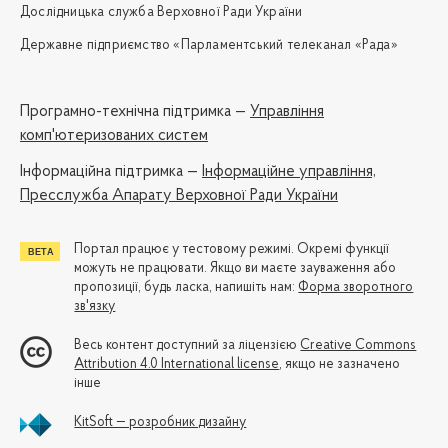
Дослідницька служба Верховної Ради України
Державне підприємство «Парламентський телеканал «Рада»
Програмно-технічна підтримка —
Управління
комп'ютеризованих систем
Iнформаційна підтримка —
Інформаційне управління,
Пресслужба Апарату Верховної Ради України
Портал працює у тестовому режимі. Окремі функції
можуть не працювати. Якщо ви маєте зауваження або
пропозиції, будь ласка, напишіть нам:
Форма зворотного
зв'язку
Весь контент доступний за ліцензією
Creative Commons
Attribution 4.0 International license
, якщо не зазначено
інше
KitSoft — розробник дизайну