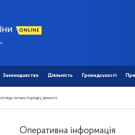
ЇНИ
ONLINE
и
Законодавство
Діяльність
Громадськості
Пре
згляду питань порядку денного
Оперативна інформація