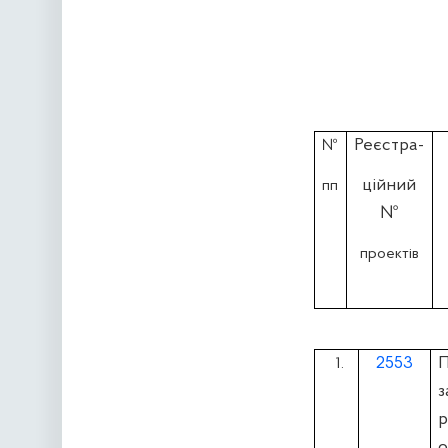
Реєстра-
№
ційний
пп
№
проектів
2553
1.
з
р
о