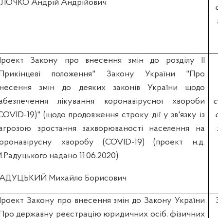
ЛОЧКО Андрій Андрійович
роект Закону про внесення змін до розділу ІІ
"Прикінцеві положення" Закону України "Про
несення змін до деяких законів України щодо
абезпечення лікування коронавірусної хвороби
с
COVID-19)" (щодо продовження строку дії у зв'язку із
агрозою зростання захворюваності населення на
оронавірусну хворобу (COVID-19) (проект н.д.
.Радуцького надано 11.06.2020)
РАДУЦЬКИЙ Михайло Борисович
роект Закону про внесення змін до Закону України
Про державну реєстрацію юридичних осіб, фізичних