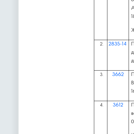
А
1
Ж
2835-14
П
2.
д
д
3662
П
3.
1
3612
4.
в
0