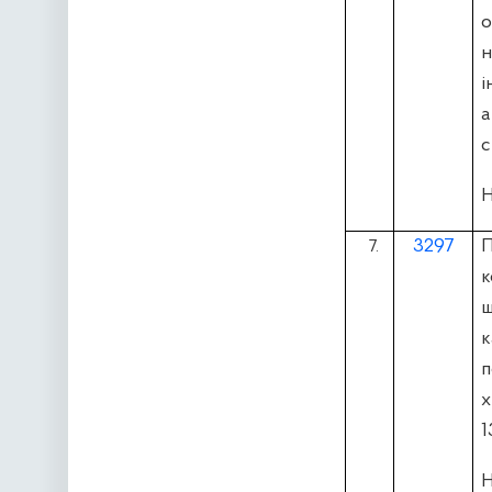
о
н
і
а
с
Н
3297
П
7.
к
к
п
х
1
Н