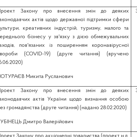
Проект Закону про внесення змін до деяких
аконодавчих актів щодо державної підтримки сфери
ультури, креативних індустрій, туризму, малого та
ереднього бізнесу у зв'язку з дією обмежувальних
аходів, пов'язаних із поширенням коронавірусної
хвороби (COVID-19) (друге читання) (вручено
6.06.2020)
ОТУРАЄВ Микита Русланович
Проект Закону про внесення змін до деяких
аконодавчих актів України щодо визнання особою
ез громадянства (друге читання) (надано 28.02.2020)
УБІНЕЦЬ Дмитро Валерійович
роект Закону про акціонерні товариства (проект н.д.