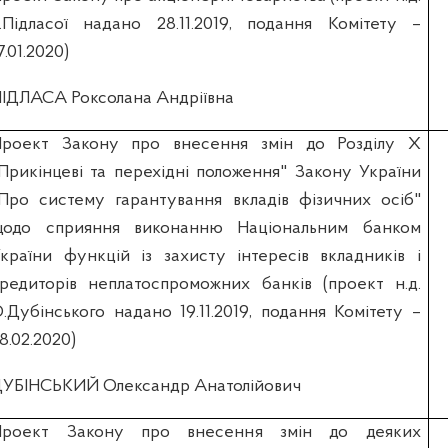
.Підласої надано 28.11.2019, подання Комітету –
7.01.2020)
ІДЛАСА Роксолана Андріївна
роект Закону про внесення змін до Розділу Х
Прикінцеві та перехідні положення" Закону України
Про систему гарантування вкладів фізичних осіб"
щодо сприяння виконанню Національним банком
країни функцій із захисту інтересів вкладників і
редиторів неплатоспроможних банків (проект н.д.
.Дубінського надано 19.11.2019, подання Комітету –
8.02.2020)
УБІНСЬКИЙ Олександр Анатолійович
Проект Закону про внесення змін до деяких