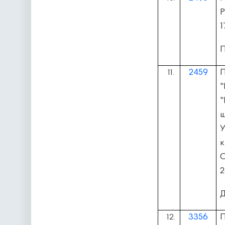
Р
1
П
2459
П
11.
"
"
У
к
О
2
Д
3356
12.