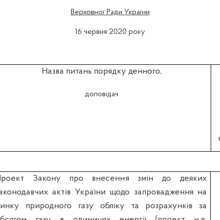
Верховної Ради України
16 червня 2020 року
Назва питань порядку денного,
доповідач
Проект Закону про внесення змін до деяких
аконодавчих актів України щодо запровадження на
инку природного газу обліку та розрахунків за
бсягом газу в одиницях енергії (проект н.д.