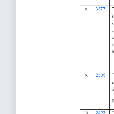
3377
8.
з
к
с
з
1
П
2335
9.
з
б
Л
2493
П
10.