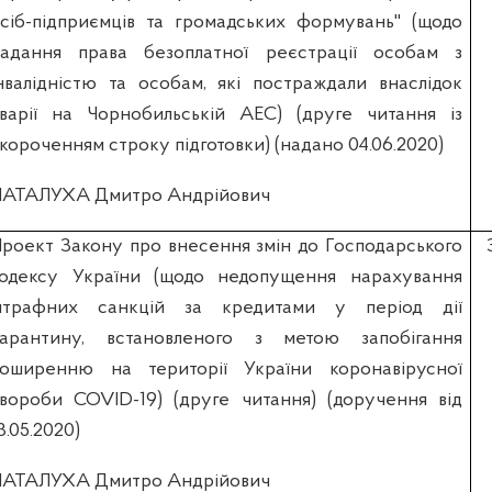
сіб-підприємців та громадських формувань" (щодо
адання права безоплатної реєстрації особам з
нвалідністю та особам, які постраждали внаслідок
варії на Чорнобильській АЕС) (друге читання із
короченням строку підготовки) (надано 04.06.2020)
АТАЛУХА Дмитро Андрійович
роект Закону про внесення змін до Господарського
одексу України (щодо недопущення нарахування
штрафних санкцій за кредитами у період дії
арантину, встановленого з метою запобігання
оширенню на території України коронавірусної
вороби COVID-19) (друге читання) (доручення від
3.05.2020)
АТАЛУХА Дмитро Андрійович