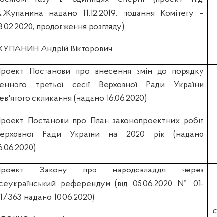
.Жупанина надано 11.12.2019, подання Комітету –
8.02.2020, продовження розгляду)
УПАНИН Андрій Вікторович
роект Постанови про внесення змін до порядку
енного третьої сесії Верховної Ради України
ев'ятого скликання (надано 16.06.2020)
роект Постанови про План законопроектних робіт
Верховної Ради України на 2020 рік (надано
6.06.2020)
Проект Закону про народовладдя через
сеукраїнський референдум (вiд 05.06.2020 № 01-
1/363 надано 10.06.2020)
с