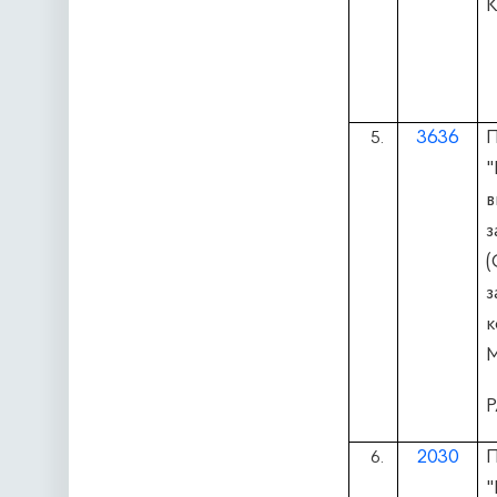
К
3636
П
5.
в
з
(
з
к
М
2030
П
6.
"