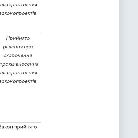
альтернативних
законопроектів
Прийнято
рішення про
скорочення
троків внесення
альтернативних
законопроектів
Закон прийнято