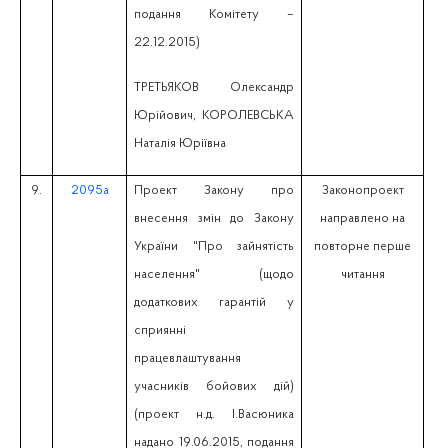
подання Комітету –
22.12.2015)
ТРЕТЬЯКОВ Олександр
Юрійович, КОРОЛЕВСЬКА
Наталія Юріївна
9.
2095а
Проект Закону про
Законопроект
внесення змін до Закону
направлено на
України "Про зайнятість
повторне перше
населення" (щодо
читання
додаткових гарантій у
сприянні
працевлаштування
учасників бойових дій)
(проект н.д. І.Васюника
надано 19.06.2015, подання