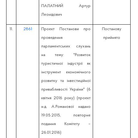
ПАЛАТНИЙ Артур
Леонідович
11.
2861
Проект Постанови про
Постанову
проведення
прийнято
парламентських слухань
на тему: "Розвиток
туристичної індустрії як
інструмент економічного
розвитку та інвестиційної
привабливості України" (6
квітня 2016 року) (проект
н.д. А.Романової надано
19.05.2015, повторне
подання Комітету –
26.01.2016)