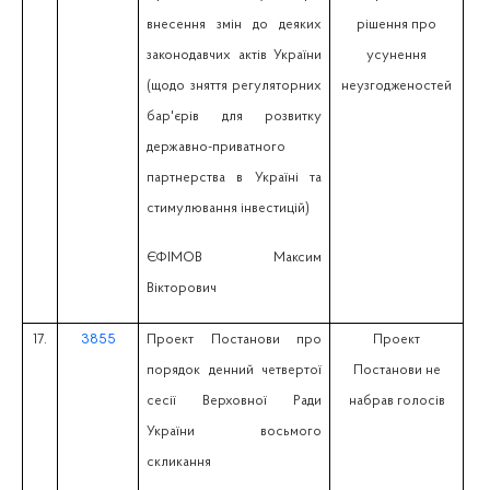
внесення змін до деяких
рішення про
законодавчих актів України
усунення
(щодо зняття регуляторних
неузгодженостей
бар'єрів для розвитку
державно-приватного
партнерства в Україні та
стимулювання інвестицій)
ЄФІМОВ Максим
Вікторович
17.
3855
Проект Постанови про
Проект
порядок денний четвертої
Постанови не
сесії Верховної Ради
набрав голосів
України восьмого
скликання