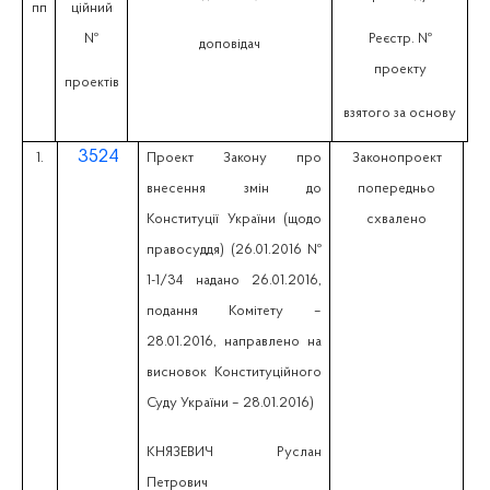
пп
ційний
№
Реєстр. №
доповідач
проекту
проектів
взятого за основу
3524
1.
Проект Закону про
Законопроект
внесення змін до
попередньо
Конституції України (щодо
схвалено
правосуддя) (26.01.2016 №
1-1/34 надано 26.01.2016,
подання Комітету –
28.01.2016, направлено на
висновок Конституційного
Суду України – 28.01.2016)
КНЯЗЕВИЧ Руслан
Петрович