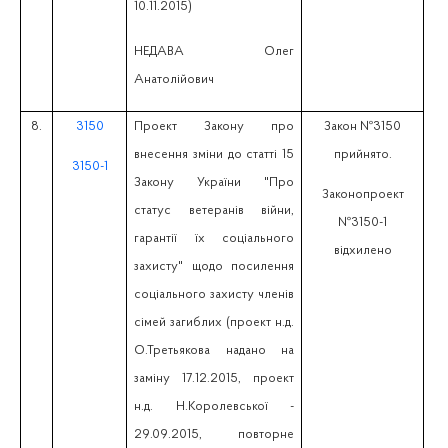
10.11.2015)
НЕДАВА Олег
Анатолійович
8.
3150
Проект Закону про
Закон №3150
внесення зміни до статті 15
прийнято.
3150-1
Закону України "Про
Законопроект
статус ветеранів війни,
№3150-1
гарантії їх соціального
відхилено
захисту" щодо посилення
соціального захисту членів
сімей загиблих (проект н.д.
О.Третьякова надано на
заміну 17.12.2015, проект
н.д. Н.Королевської -
29.09.2015, повторне