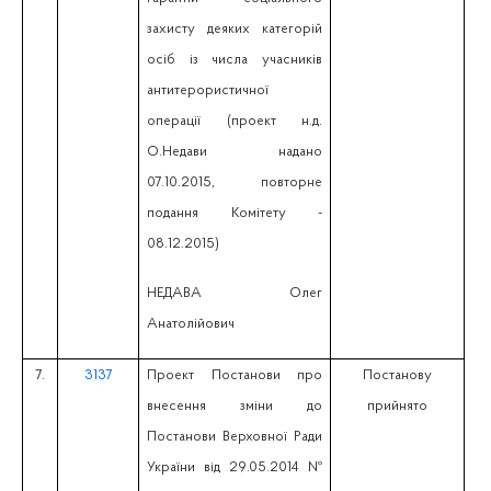
захисту деяких категорій
осіб із числа учасників
антитерористичної
операції (проект н.д.
О.Недави надано
07.10.2015, повторне
подання Комітету -
08.12.2015)
НЕДАВА Олег
Анатолійович
7.
3137
Проект Постанови про
Постанову
внесення зміни до
прийнято
Постанови Верховної Ради
України від 29.05.2014 №