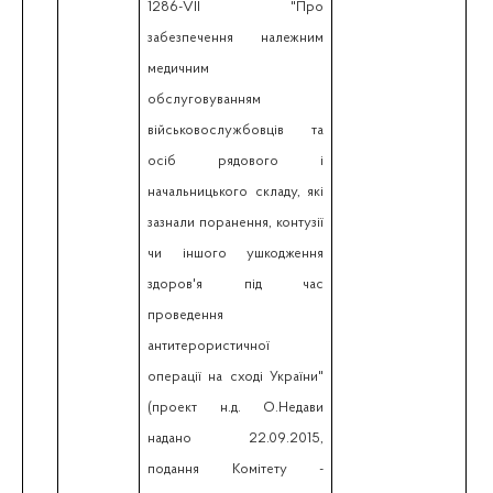
1286-VІІ "Про
забезпечення належним
медичним
обслуговуванням
військовослужбовців та
осіб рядового і
начальницького складу, які
зазнали поранення, контузії
чи іншого ушкодження
здоров'я під час
проведення
антитерористичної
операції на сході України"
(проект н.д. О.Недави
надано 22.09.2015,
подання Комітету -