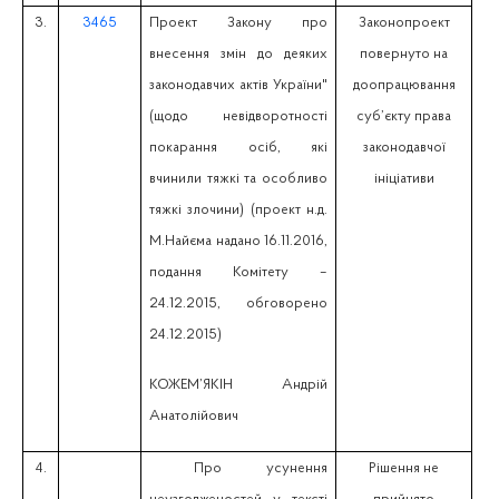
3.
3465
Проект Закону про
Законопроект
внесення змін до деяких
повернуто на
законодавчих актів України"
доопрацювання
(щодо невідворотності
суб’єкту права
покарання осіб, які
законодавчої
вчинили тяжкі та особливо
ініціативи
тяжкі злочини) (проект н.д.
М.Найєма надано 16.11.2016,
подання Комітету –
24.12.2015, обговорено
24.12.2015)
КОЖЕМ’ЯКІН Андрій
Анатолійович
4.
Про усунення
Рішення не