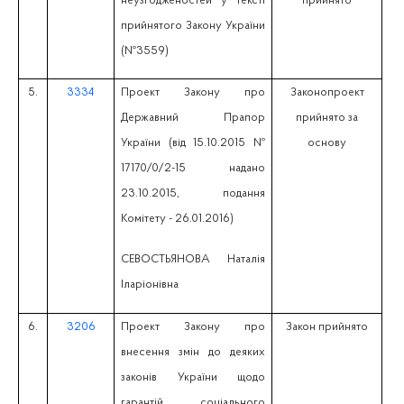
неузгодженостей у тексті
прийнято
прийнятого Закону України
(№3559)
5.
3334
Проект Закону про
Законопроект
Державний Прапор
прийнято за
України (вiд 15.10.2015 №
основу
17170/0/2-15 надано
23.10.2015, подання
Комітету - 26.01.2016)
СЕВОСТЬЯНОВА Наталія
Іларіонівна
6.
3206
Проект Закону про
Закон прийнято
внесення змін до деяких
законів України щодо
гарантій соціального