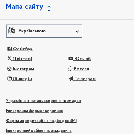
Мапа сайту
Українською
Фейсбук
(Твіттер)
Ютьюб
Інстаграм
Вотсап
Лінкедін
Телеграм
Управління з питань звернень громадян
Електронна форма звернення
Форма акредитації на подію для ЗМІ
Електронний кабінет громадянина