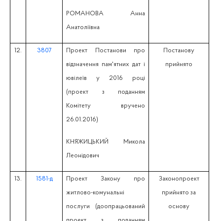
РОМАНОВА Анна
Анатоліївна
12.
3807
Проект Постанови про
Постанову
відзначення пам'ятних дат і
прийнято
ювілеїв у 2016 році
(проект з поданням
Комітету вручено
26.01.2016)
КНЯЖИЦЬКИЙ Микола
Леонідович
13.
1581-д
Проект Закону про
Законопроект
житлово-комунальні
прийнято за
послуги (доопрацьований
основу
проект з поданням