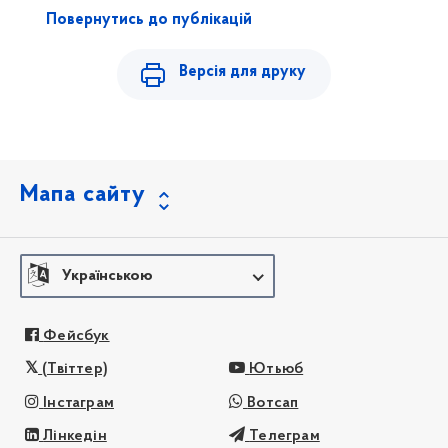
Повернутись до публікацій
Версія для друку
Мапа сайту
Українською
Фейсбук
(Твіттер)
Ютьюб
Інстаграм
Вотсап
Лінкедін
Телеграм