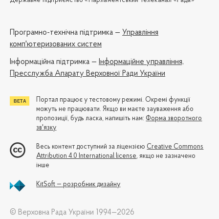
Державне підприємство «Парламентський телеканал «Рада»
Програмно-технічна підтримка —
Управління
комп'ютеризованих систем
Iнформаційна підтримка —
Інформаційне управління,
Пресслужба Апарату Верховної Ради України
Портал працює у тестовому режимі. Окремі функції
можуть не працювати. Якщо ви маєте зауваження або
пропозиції, будь ласка, напишіть нам:
Форма зворотного
зв'язку
Весь контент доступний за ліцензією
Creative Commons
Attribution 4.0 International license
, якщо не зазначено
інше
KitSoft — розробник дизайну
© Верховна Рада України 1994—2026