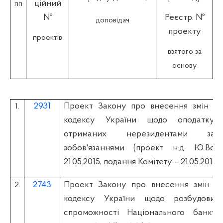
ційний
пп
№
Реєстр. №
доповідач
проекту
проектів
взятого за
основу
2931
Проект Закону про внесення змін до
1.
кодексу України щодо оподаткуван
отриманих нерезидентами за
зобов'язаннями (проект н.д. Ю.Во
21.05.2015, подання Комітету – 21.05.2015)
2743
Проект Закону про внесення змін д
2.
кодексу України щодо розбудови і
спроможності Національного банку 