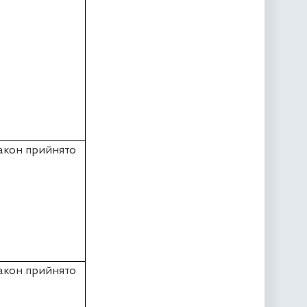
акон прийнято
акон прийнято