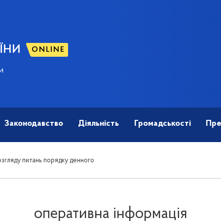
ЇНИ
ONLINE
и
Законодавство
Діяльність
Громадськості
Пре
згляду питань порядку денного
оперативна інформація