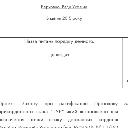
Верховної Ради України
8 квiтня 2015 року
Назва питань порядку денного,
доповідач
Проект Закону про ратифікацію Протоколу
З
прикордонного знака "ТУР", який встановлено для
позначення точки стику державних кордонів
України, Румунії і Угорщини (вiд 26.03.2015 № 1-1/162