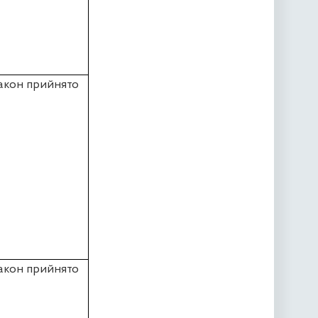
акон прийнято
акон прийнято