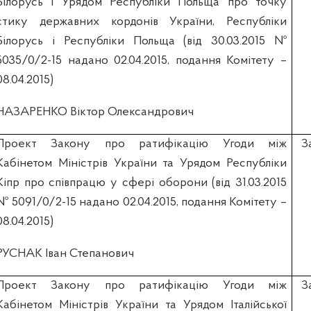
Білорусь і Урядом Республіки Польща про точку
стику державних кордонів України, Республіки
Білорусь і Республіки Польща (вiд 30.03.2015 №
5035/0/2-15 надано 02.04.2015, подання Комітету –
08.04.2015)
НАЗАРЕНКО Віктор Олександрович
Проект Закону про ратифікацію Угоди між
З
Кабінетом Міністрів України та Урядом Республіки
Кіпр про співпрацю у сфері оборони (вiд 31.03.2015
№ 5091/0/2-15 надано 02.04.2015, подання Комітету –
08.04.2015)
РУСНАК Іван Степанович
Проект Закону про ратифікацію Угоди між
З
Кабінетом Міністрів України та Урядом Італійської