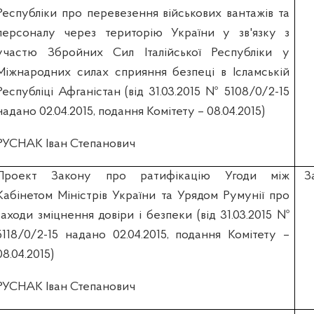
Республіки про перевезення військових вантажів та
персоналу через територію України у зв'язку з
участю Збройних Сил Італійської Республіки у
Міжнародних силах сприяння безпеці в Ісламській
Республіці Афганістан (вiд 31.03.2015 № 5108/0/2-15
надано 02.04.2015, подання Комітету – 08.04.2015)
РУСНАК Іван Степанович
Проект Закону про ратифікацію Угоди між
З
Кабінетом Міністрів України та Урядом Румунії про
заходи зміцнення довіри і безпеки (вiд 31.03.2015 №
5118/0/2-15 надано 02.04.2015, подання Комітету –
08.04.2015)
РУСНАК Іван Степанович