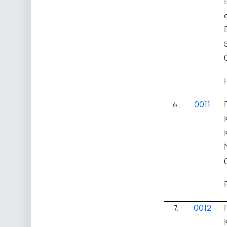
0011
6.
0012
7.