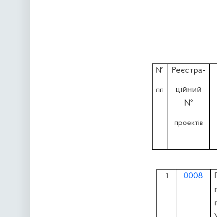
Реєстра-
№
ційний
пп
№
проектів
0008
1.