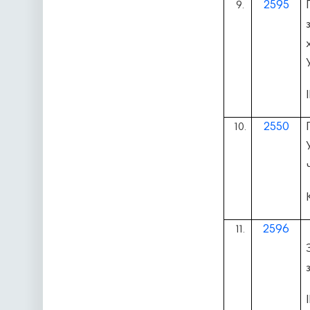
2595
9.
2550
10.
2596
11.