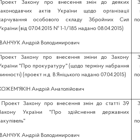
Проект Закону про внесення змін до деяких
законодавчих актів України щодо організації
харчування особового складу Збройних Сил
по
України (від 07.04.2015 № 1-1/185 надано 08.04.2015)
ІВАНЧУК Андрій Володимирович
Проект Закону про внесення зміни до Закону
України "Про прокуратуру" (щодо терміну набрання
чинності) (проект н.д. В.Яніцького надано 07.04.2015)
по
КОЖЕМ'ЯКІН Андрій Анатолійович
Проект Закону про внесення змін до статті 39
Закону України "Про здійснення державних
закупівель"
по
ІВАНЧУК Андрій Володимирович