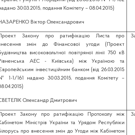
надано 30.03.2015, подання Комітету – 08.04.2015)
НАЗАРЕНКО Віктор Олександрович
Проект Закону про ратифікацію Листа про
З
внесення змін до Фінансової угоди (Проект
будівництва високовольтної повітряної лінії 750 кВ
Рівненська АЕС - Київська) між Україною та
Європейським інвестиційним банком (вiд 26.03.2015
№ 1-1/161 надано 30.03.2015, подання Комітету –
08.04.2015)
СВЕТЕЛІК Олександр Дмитрович
Проект Закону про ратифікацію Протоколу між
З
Кабінетом Міністрів України та Урядом Республіки
Білорусь про внесення змін до Угоди між Кабінетом