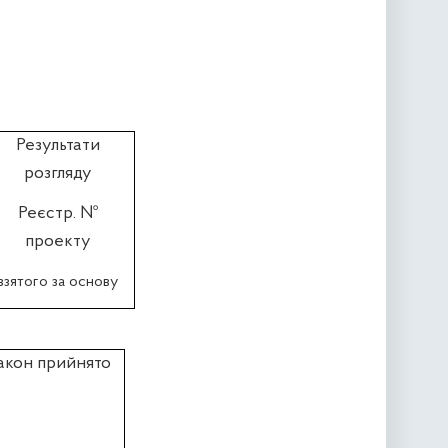
Результати
розгляду
Реєстр. №
проекту
взятого за основу
акон прийнято