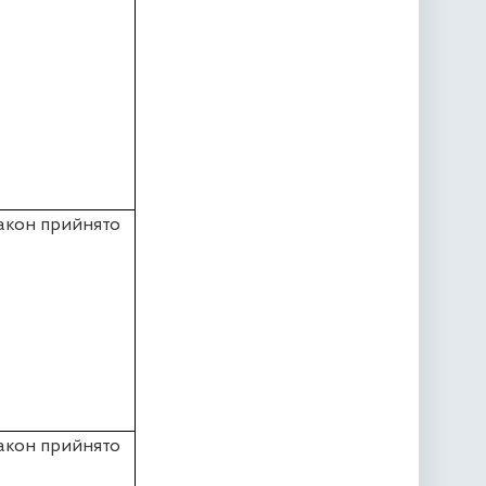
акон прийнято
акон прийнято