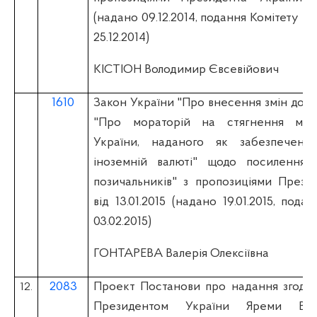
(надано 09.12.2014, подання Комітету пр
25.12.2014)
КІСТІОН Володимир Євсевійович
1610
Закон України "Про внесення змін до З
"Про мораторій на стягнення май
України, наданого як забезпеченн
іноземній валюті" щодо посилення 
позичальників" з пропозиціями Прези
вiд 13.01.2015 (надано 19.01.2015, пода
03.02.2015)
ГОНТАРЕВА Валерія Олексіївна
2083
Проект Постанови про надання згоди 
12.
Президентом України Яреми В.