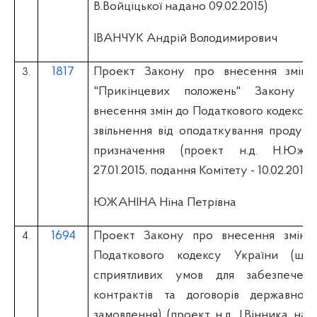
В.Войціцької надано 09.02.2015)
ІВАНЧУК Андрій Володимирович
1817
Проект Закону про внесення змін
3.
"Прикінцевих положень" Закону У
внесення змін до Податкового кодексу 
звільнення від оподаткування продукц
призначення (проект н.д. Н.Южан
27.01.2015, подання Комітету - 10.02.2015)
ЮЖАНІНА Ніна Петрівна
1694
Проект Закону про внесення змін д
4.
Податкового кодексу України (що
сприятливих умов для забезпечен
контрактів та договорів державног
замовлення) (проект н.д. І.Вінника на