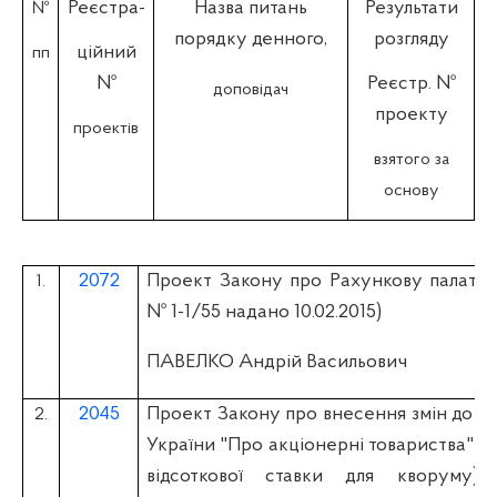
Реєстра-
Назва питань
Результати
№
порядку денного,
розгляду
ційний
пп
№
Реєстр. №
доповідач
проекту
проектів
взятого за
основу
2072
Проект Закону про Рахункову палату (в
1.
№ 1-1/55 надано 10.02.2015)
ПАВЕЛКО Андрій Васильович
2045
Проект Закону про внесення змін до ст
2.
України "Про акціонерні товариства" (
відсоткової ставки для кворуму) 