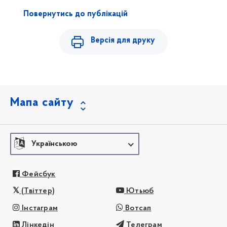
Повернутись до публікацій
Версія для друку
Мапа сайту
Українською
Фейсбук
(Твіттер)
Ютьюб
Інстаграм
Вотсап
Лінкедін
Телеграм