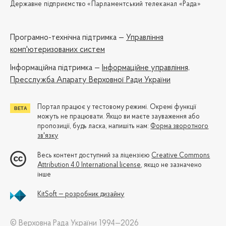
Державне підприємство «Парламентський телеканал «Рада»
Програмно-технічна підтримка —
Управління
комп'ютеризованих систем
Iнформаційна підтримка —
Інформаційне управління,
Пресслужба Апарату Верховної Ради України
Портал працює у тестовому режимі. Окремі функції
можуть не працювати. Якщо ви маєте зауваження або
пропозиції, будь ласка, напишіть нам:
Форма зворотного
зв'язку
Весь контент доступний за ліцензією
Creative Commons
Attribution 4.0 International license
, якщо не зазначено
інше
KitSoft — розробник дизайну
© Верховна Рада України 1994—2026