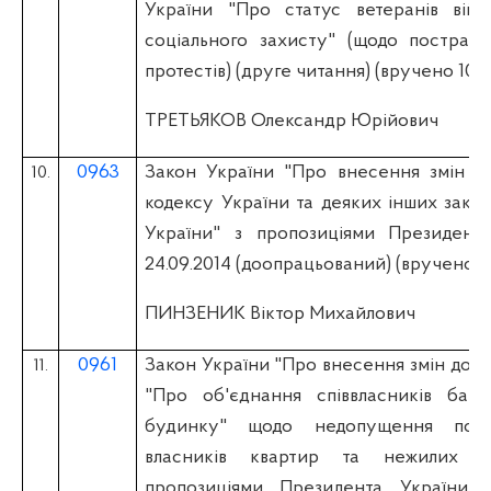
України "Про статус ветеранів війни
соціального захисту" (щодо постраж
протестів) (друге читання) (вручено 10.0
ТРЕТЬЯКОВ Олександр Юрійович
0963
Закон України "Про внесення змін д
10.
кодексу України та деяких інших закон
України" з пропозиціями Президента
24.09.2014 (доопрацьований) (вручено 05
ПИНЗЕНИК Віктор Михайлович
0961
Закон України "Про внесення змін до З
11.
"Про об'єднання співвласників бага
будинку" щодо недопущення пор
власників квартир та нежилих п
пропозиціями Президента України вi