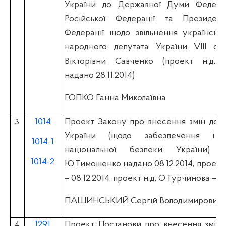
України до Державної Думи Федера
Російської Федерації та Президент
Федерації щодо звільнення українсько
народного депутата України VIII скл
Вікторівни Савченко (проект н.д.
надано 28.11.2014)
ГОПКО Ганна Миколаївна
1014
Проект Закону про внесення змін до д
3.
України (щодо забезпечення і г
1014-1
національної безпеки України) (
1014-2
Ю.Тимошенко надано 08.12.2014, проект 
– 08.12.2014, проект н.д. О.Турчинова – 08
ПАШИНСЬКИЙ Сергій Володимирович
1291
Проект Постанови про внесення змін 
4.