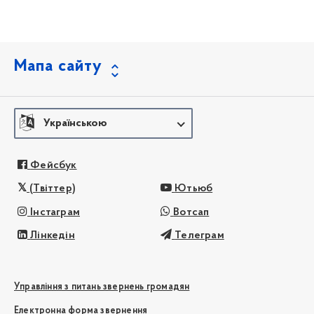
Мапа сайту
Українською
Фейсбук
(Твіттер)
Ютьюб
Інстаграм
Вотсап
Лінкедін
Телеграм
Управління з питань звернень громадян
Електронна форма звернення