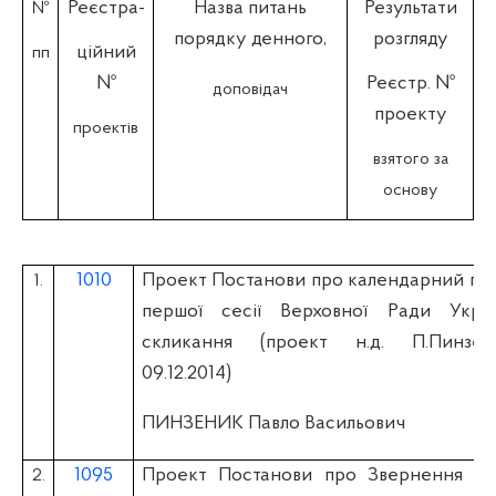
Реєстра-
Назва питань
Результати
№
порядку денного,
розгляду
ційний
пп
№
Реєстр. №
доповідач
проекту
проектів
взятого за
основу
1010
Проект Постанови про календарний пл
1.
першої сесії Верховної Ради Укра
скликання (проект н.д. П.Пинзе
09.12.2014)
ПИНЗЕНИК Павло Васильович
1095
Проект Постанови про Звернення Ве
2.