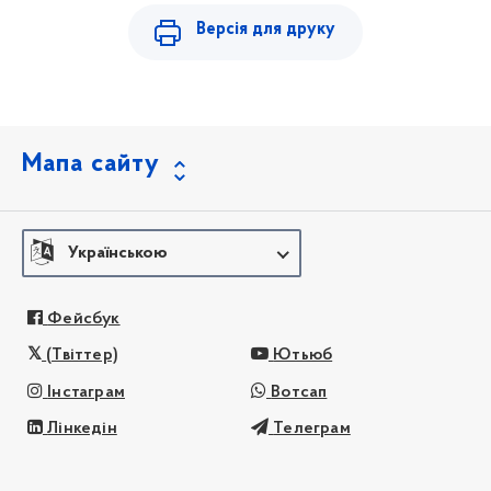
Версія для друку
Мапа сайту
Українською
Фейсбук
(Твіттер)
Ютьюб
Інстаграм
Вотсап
Лінкедін
Телеграм