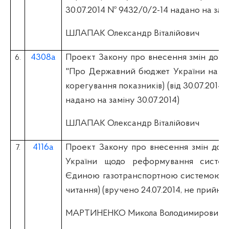
30.07.2014 № 9432/0/2-14 надано на замі
ШЛАПАК Олександр Віталійович
4308а
Проект Закону про внесення змін до З
6.
"Про Державний бюджет України на 20
корегування показників) (вiд 30.07.2014
надано на заміну 30.07.2014)
ШЛАПАК Олександр Віталійович
4116а
Проект Закону про внесення змін до д
7.
України щодо реформування систем
Єдиною газотранспортною системою Ук
читання) (вручено 24.07.2014, не прийнят
МАРТИНЕНКО Микола Володимирович