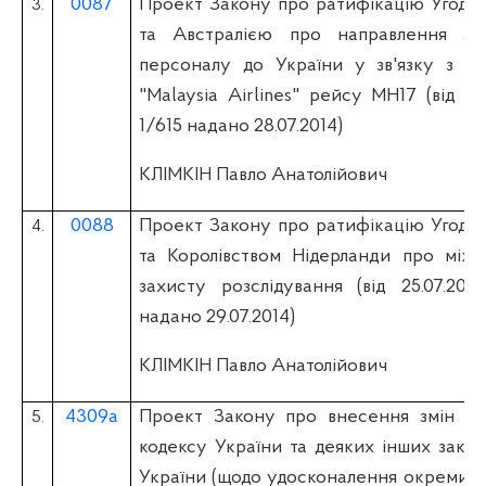
0087
Проект Закону про ратифікацію Угоди
3.
та Австралією про направлення Авс
персоналу до України у зв'язку з па
"Malaysia Airlines" рейсу MH17 (вiд 25
1/615 надано 28.07.2014)
КЛІМКІН Павло Анатолійович
0088
Проект Закону про ратифікацію Угоди
4.
та Королівством Нідерланди про міжн
захисту розслідування (вiд 25.07.20
надано 29.07.2014)
КЛІМКІН Павло Анатолійович
4309а
Проект Закону про внесення змін до
5.
кодексу України та деяких інших закон
України (щодо удосконалення окремих п