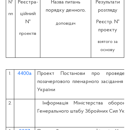
Реєстра-
Назва питань
Результати
№
порядку денного,
розгляду
ційний
пп
№
Реєстр. №
доповідач
проекту
проектів
взятого за
основу
4400а
Проект Постанови про проведенн
1.
позачергового пленарного засідання В
України
Інформація Міністерства оборон
2.
Генерального штабу Збройних Сил Укра