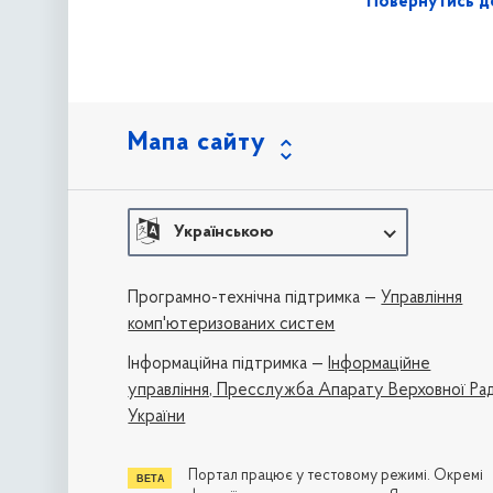
Повернутись до
Мапа сайту
Українською
Програмно-технічна підтримка —
Управління
комп'ютеризованих систем
Iнформаційна підтримка —
Інформаційне
управління,
Пресслужба Апарату Верховної Ра
України
Портал працює у тестовому режимі. Окремі