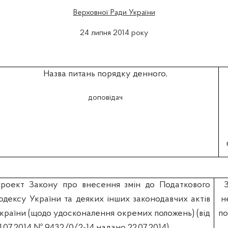
Верховної Ради України
24 липня 2014 року
Назва питань порядку денного,
доповідач
роект Закону про внесення змін до Податкового
одексу України та деяких інших законодавчих актів
н
країни (щодо удосконалення окремих положень) (вiд
по
1.07.2014 № 9432/0/2-14 надано 22.07.2014)