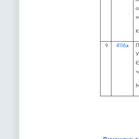
о
н
К
4116а
П
9.
У
Є
ч
М