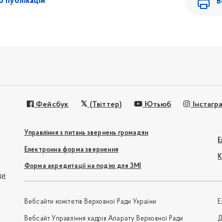
 публікацій
В
Фейсбук
(Твіттер)
Ютьюб
Інстагр
Управління з питань звернень громадян
Е
Електронна форма звернення
К
Форма акредитації на подію для ЗМІ
ди
Вебсайти комітетів Верховної Ради України
Е
Вебсайт Управління кадрів Апарату Верховної Ради
Д