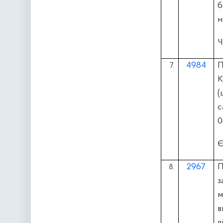
б
н
Ч
4984
П
7.
К
(
с
0
Є
2967
П
8.
з
м
в
л