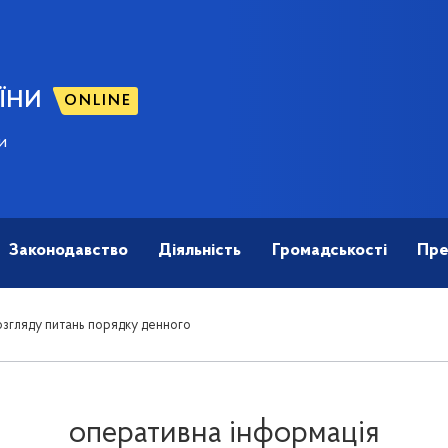
ЇНИ
ONLINE
и
Законодавство
Діяльність
Громадськості
Пре
згляду питань порядку денного
оперативна інформація