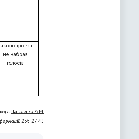
Законопроект
не набрав
голосів
вець:
Панасенко А.М.
формації:
255-27-43