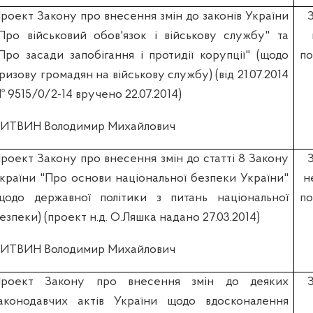
роект Закону про внесення змін до законів України
Про військовий обов'язок і військову службу" та
Про засади запобігання і протидії корупції" (щодо
по
ризову громадян на військову службу) (вiд 21.07.2014
 9515/0/2-14 вручено 22.07.2014)
ИТВИН Володимир Михайлович
роект Закону про внесення змін до статті 8 Закону
країни "Про основи національної безпеки України"
н
щодо державної політики з питань національної
по
езпеки) (проект н.д. О.Ляшка надано 27.03.2014)
ИТВИН Володимир Михайлович
роект Закону про внесення змін до деяких
аконодавчих актів України щодо вдосконалення