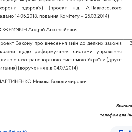
хорони здоров'я) (проект н.д. А.Павловського
адано 14.05.2013, подання Комітету – 25.03.2014)
ОЖЕМ’ЯКІН Андрій Анатолійович
роект Закону про внесення змін до деяких законів
країни щодо реформування системи управління
диною газотранспортною системою України (друге
итання) (доручення від 04.07.2014)
АРТИНЕНКО Микола Володимирович
Викона
телефон для ін