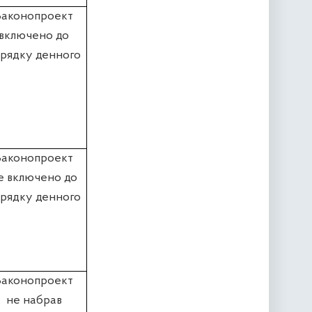
Законопроект
включено до
рядку денного
Законопроект
е включено до
рядку денного
Законопроект
не набрав