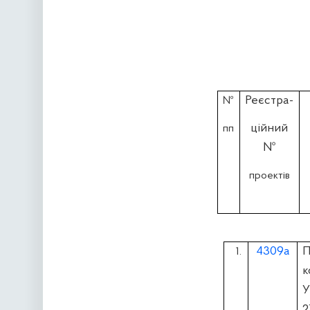
Реєстра-
№
ційний
пп
№
проектів
4309а
П
1.
к
У
2