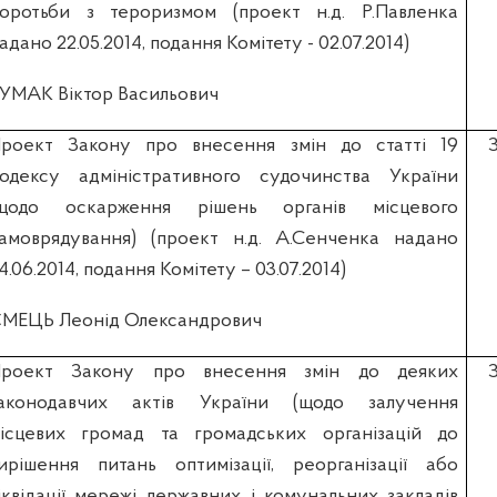
оротьби з тероризмом (проект н.д. Р.Павленка
адано 22.05.2014, подання Комітету - 02.07.2014)
УМАК Віктор Васильович
роект Закону про внесення змін до статті 19
одексу адміністративного судочинства України
щодо оскарження рішень органів місцевого
амоврядування) (проект н.д. А.Сенченка надано
4.06.2014, подання Комітету – 03.07.2014)
МЕЦЬ Леонід Олександрович
роект Закону про внесення змін до деяких
аконодавчих актів України (щодо залучення
ісцевих громад та громадських організацій до
ирішення питань оптимізації, реорганізації або
іквідації мережі державних і комунальних закладів