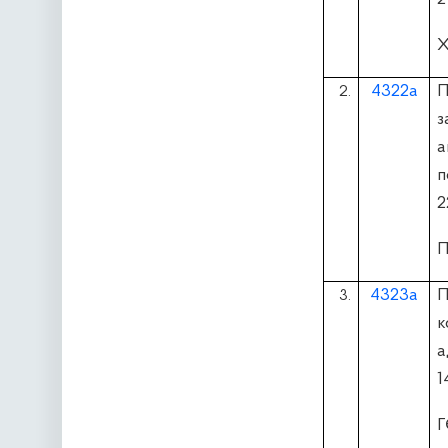
Х
4322а
П
2.
з
а
п
2
П
4323а
П
3.
а
1
Г