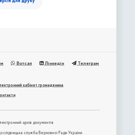
ерсія для друку
ам
Вотсап
Лінкедін
Телеграм
лектронний кабінет громадянина
онтакти
лектронний архів документів
ослідницька служба Верховної Ради України