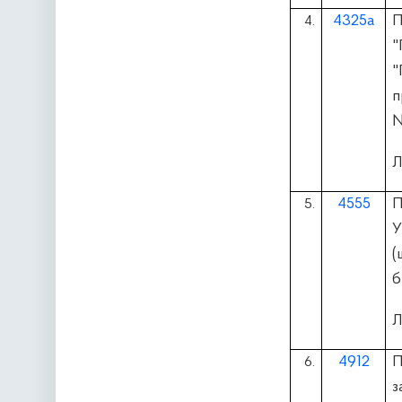
4325а
П
4.
"
"
п
№
Л
4555
П
5.
У
(
б
Л
4912
П
6.
з