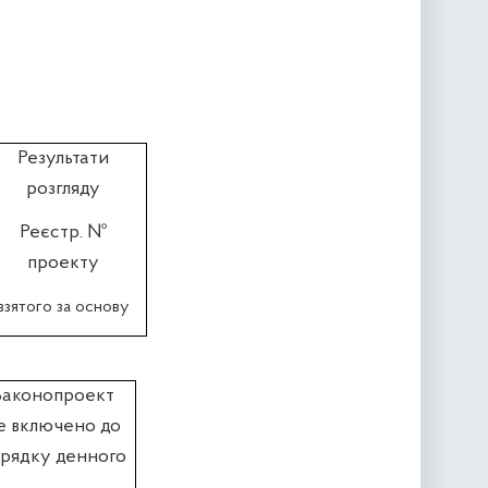
Результати
розгляду
Реєстр. №
проекту
взятого за основу
Законопроект
е включено до
рядку денного