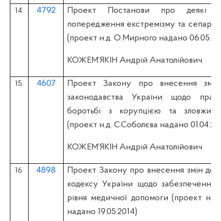
4792
Проект Постанови про деякі з
14.
попередження екстремізму та сепарати
(проект н.д. О.Мирного надано 06.05.20
КОЖЕМ’ЯКІН Андрій Анатолійович
4607
Проект Закону про внесення змін
15.
законодавства України щодо прав
боротьбі з корупцією та зловжив
(проект н.д. С.Соболєва надано 01.04.20
КОЖЕМ’ЯКІН Андрій Анатолійович
4898
Проект Закону про внесення змін до 
16.
кодексу України щодо забезпечення 
рівня медичної допомоги (проект н.д.
надано 19.05.2014)