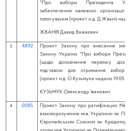
"Про вибори Президента Укр
забезпечення належної організації 
голосування (проект н.д. Д.Жванії надан
ЖВАНІЯ Давид Важаєвич
4892
Проект Закону про внесення зміни
3.
Закону України "Про вибори Президе
(щодо доповнення переліку докум
підставою для отримання виборчо
(проект н.д. О.Кузьмука надано 19.05.20
КУЗЬМУК Олександр Іванович
0085
Проект Закону про ратифікацію Мем
4.
взаєморозуміння між Україною як Поз
Європейським Союзом як Кредитором
угоди між Україною як Позичальником,