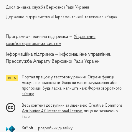
Дослідницька служба Верховної Ради України
Державне підприємство «Парламентський телеканал «Рада»
Програмно-технічна підтримка —
Управління
комп'ютеризованих систем
Iнформаційна підтримка —
Інформаційне управління,
Пресслужба Апарату Верховної Ради України
Портал працює у тестовому режимі. Окремі функції
можуть не працювати. Якщо ви маєте зауваження або
пропозиції, будь ласка, напишіть нам:
Форма зворотного
зв'язку
Весь контент доступний за ліцензією
Creative Commons
Attribution 4.0 International license
, якщо не зазначено
інше
KitSoft — розробник дизайну