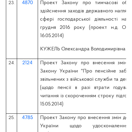
4870
Проект Закону про тимчасові обм
23.
здійснення заходів державного нагляд
сфері господарської діяльності на 
грудня 2016 року (проект н.д. О.К
16.05.2014)
КУЖЕЛЬ Олександра Володимирівна
2124
Проект Закону про внесення зміни 
24.
Закону України "Про пенсійне забез
звільнених з військової служби та деяк
(щодо пенсії в разі втрати годувал
читання із скороченням строку підгот
15.05.2014)
4785
Проект Закону про внесення змін до д
25.
України щодо удосконалення