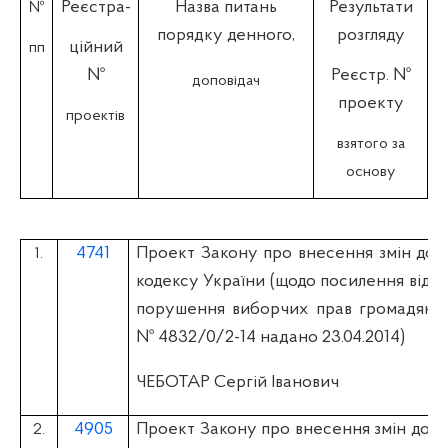
Реєстра-
Назва питань
Результати
№
порядку денного,
розгляду
ційний
пп
№
Реєстр. №
доповідач
проекту
проектів
взятого за
основу
4741
Проект Закону про внесення змін до 
1.
кодексу України (щодо посилення відпо
порушення виборчих прав громадян) (в
№ 4832/0/2-14 надано 23.04.2014)
ЧЕБОТАР Сергій Іванович
4905
Проект Закону про внесення змін до З
2.