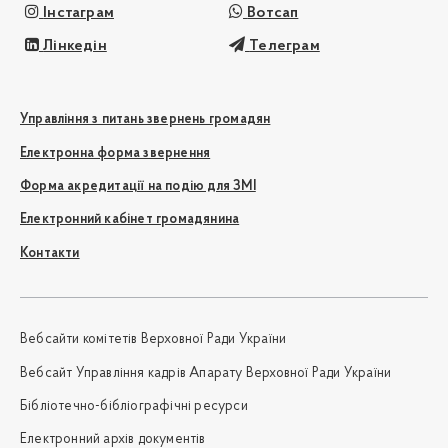
Інстаграм
Вотсап
Лінкедін
Телеграм
Управління з питань звернень громадян
Електронна форма звернення
Форма акредитації на подію для ЗМІ
Електронний кабінет громадянина
Контакти
Вебсайти комітетів Верховної Ради України
Вебсайт Управління кадрів Апарату Верховної Ради України
Бібліотечно-бібліографічні ресурси
Електронний архів документів