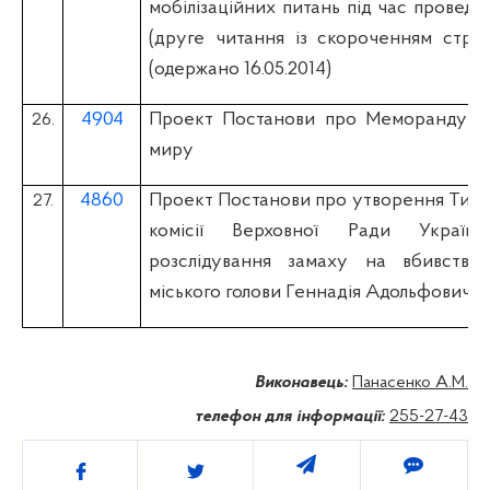
мобілізаційних питань під час проведен
(друге читання із скороченням строк
(одержано 16.05.2014)
4904
Проект Постанови про Меморандум п
26.
миру
4860
Проект Постанови про утворення Тимча
27.
комісії Верховної Ради Украї
розслідування замаху на вбивство 
міського голови Геннадія Адольфовича
Виконавець:
Панасенко А.М.
телефон для інформації:
255-27-43
Поділитись