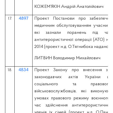
КОЖЕМ’ЯКІН Андрій Анатолійович
4897
Проект Постанови про забезпечен
17.
медичним обслуговуванням учасників
які зазнали поранень під час
антитерористичної операції (АТО) на 
2014 (проект н.д. О.Тягнибока надано 19
ЛИТВИН Володимир Михайлович
4834
Проект Закону про внесення змі
18.
законодавчих актів України що
соціального та правовог
військовослужбовців, які виконуют
умовах правового режиму воєнного с
час здійснення антитерористичної 
членів їх сімей (проект н.д. О.Пань