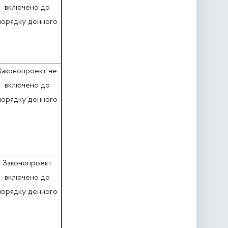
включено до
порядку денного
Законопроект не
включено до
порядку денного
Законопроект
включено до
порядку денного