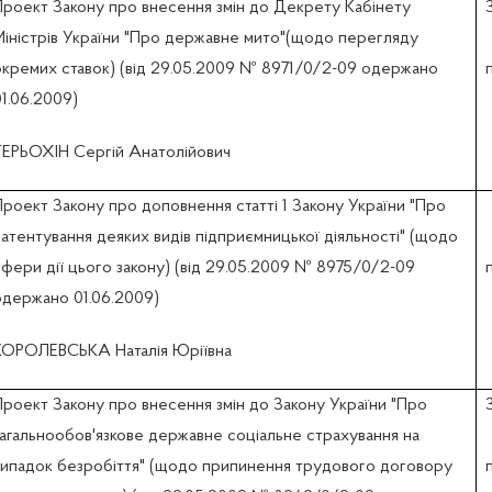
Проект Закону про внесення змін до Декрету Кабінету
Міністрів України "Про державне мито"(щодо перегляду
окремих ставок) (вiд 29.05.2009 № 8971/0/2-09 одержано
1.06.2009)
ТЕРЬОХІН Сергій Анатолійович
Проект Закону про доповнення статті 1 Закону України "Про
патентування деяких видів підприємницької діяльності" (щодо
сфери дії цього закону) (вiд 29.05.2009 № 8975/0/2-09
одержано 01.06.2009)
КОРОЛЕВСЬКА Наталія Юріївна
Проект Закону про внесення змін до Закону України "Про
загальнообов'язкове державне соціальне страхування на
випадок безробіття" (щодо припинення трудового договору