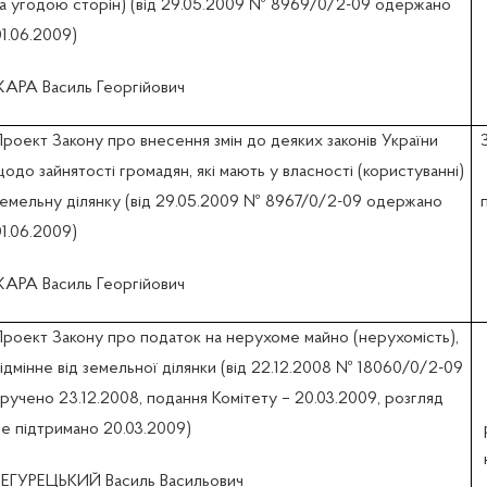
за угодою сторін) (вiд 29.05.2009 № 8969/0/2-09 одержано
1.06.2009)
ХАРА Василь Георгійович
Проект Закону про внесення змін до деяких законів України
одо зайнятості громадян, які мають у власності (користуванні)
земельну ділянку (вiд 29.05.2009 № 8967/0/2-09 одержано
1.06.2009)
ХАРА Василь Георгійович
Проект Закону про податок на нерухоме майно (нерухомість),
ідмінне від земельної ділянки (від 22.12.2008 № 18060/0/2-09
вручено 23.12.2008, подання Комітету – 20.03.2009, розгляд
не підтримано 20.03.2009)
РЕГУРЕЦЬКИЙ Василь Васильович