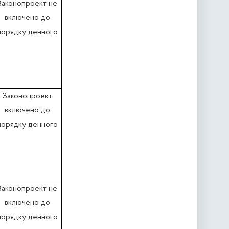
Законопроект не
включено до
порядку денного
Законопроект
включено до
порядку денного
Законопроект не
включено до
порядку денного