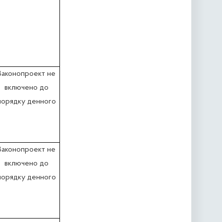
Законопроект не
включено до
порядку денного
Законопроект не
включено до
порядку денного