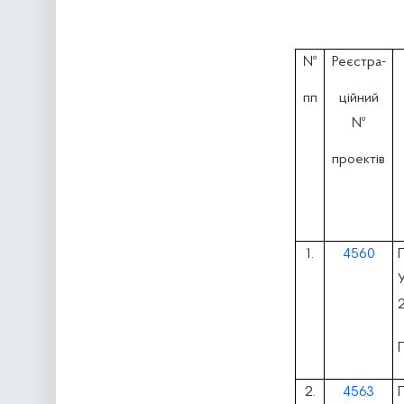
№
Реєстра-
пп
ційний
№
проектів
1.
4560
2.
4563
П