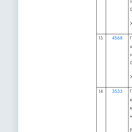
0
13.
4568
щ
0
14.
3533
в