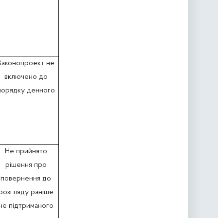
Законопроект не
включено до
порядку денного
Не прийнято
рішення про
повернення до
розгляду раніше
не підтриманого