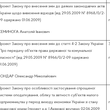
Проект Закону про внесення змін до деяких законодавчих актів
України щодо вивезення відходів (вiд 29.05.2009 № 8968/0/2-
09 одержано 01.06.2009)
СЕМИНОГА Анатолій Іванович
роект Закону про внесення змін до статті 4-2 Закону України
"Про передачу об'єктів права державної та комунальної
власності" (вiд 29.05.2009 № 8966/0/2-09 одержано
1.06.2009)
БОНДАР Олександр Миколайович
Проект Закону про особливості застосування спрощеної
истеми оподаткування, обліку та звітності суб'єктів малого
ідприємництва у період виходу економіки України зі стану
інансової кризи (проект н.д. І.Акімової вручено 02.06.2009,