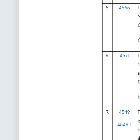
5.
4565
6.
4571
П
0
7.
4549
с
4549-1
п
ф