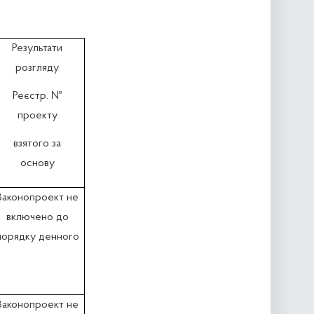
Результати
розгляду
Реєстр. №
проекту
взятого за
основу
Законопроект не
включено до
порядку денного
Законопроект не