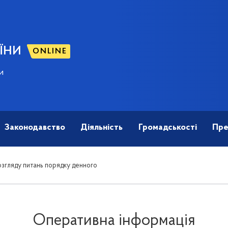
ЇНИ
ONLINE
и
Законодавство
Діяльність
Громадськості
Пре
згляду питань порядку денного
Оперативна інформація