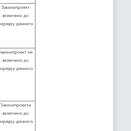
Законопроект
включено до
порядку денного
Законопроект не
включено до
порядку денного
Законопроекти
включено до
порядку денного