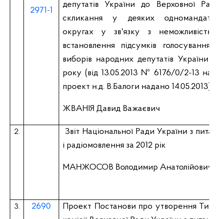
депутатів України до Верховної Ради
2971-1
скликання у деяких одномандатн
округах у зв'язку з неможливістю 
встановлення підсумків голосування т
виборів народних депутатів України 2
року (від 13.05.2013 № 6176/0/2-13 нада
проект н.д. В.Балоги надано 14.05.2013)
ЖВАНІЯ Давид Важаєвич
Звіт Національної Ради України з пита
2.
і радіомовлення за 2012 рік
МАНЖОСОВ Володимир Анатолійович
2690
Проект Постанови про утворення Тимча
3.