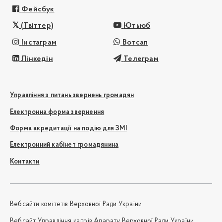
Фейсбук
(Твіттер)
Ютьюб
Інстаграм
Вотсап
Лінкедін
Телеграм
Управління з питань звернень громадян
Електронна форма звернення
Форма акредитації на подію для ЗМІ
Електронний кабінет громадянина
Контакти
Вебсайти комітетів Верховної Ради України
Вебсайт Управління кадрів Апарату Верховної Ради України