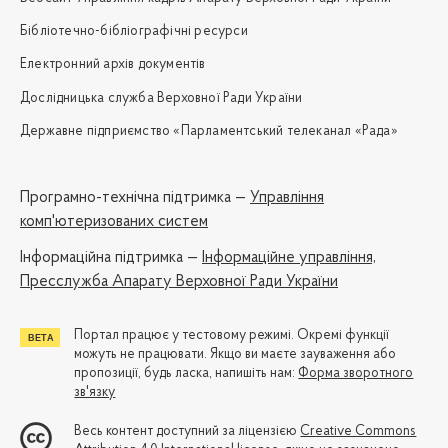
Бібліотечно-бібліографічні ресурси
Електронний архів документів
Дослідницька служба Верховної Ради України
Державне підприємство «Парламентський телеканал «Рада»
Програмно-технічна підтримка —
Управління
комп'ютеризованих систем
Iнформаційна підтримка —
Інформаційне управління,
Пресслужба Апарату Верховної Ради України
Портал працює у тестовому режимі. Окремі функції
можуть не працювати. Якщо ви маєте зауваження або
пропозиції, будь ласка, напишіть нам:
Форма зворотного
зв'язку
Весь контент доступний за ліцензією
Creative Commons