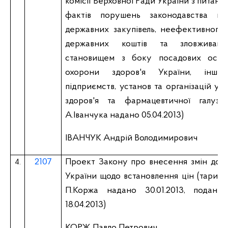
комісії Верховної Ради України з питань
фактів порушень законодавства пр
державних закупівель, неефективного
державних коштів та зловживан
становищем з боку посадових осіб 
охорони здоров'я України, інши
підприємств, установ та організацій у 
здоров'я та фармацевтичної галузі 
А.Іванчука надано 05.04.2013)
ІВАНЧУК Андрій Володимирович
2107
Проект Закону про внесення змін до д
4.
України щодо встановлення цін (тарифів
П.Коржа надано 30.01.2013, поданн
18.04.2013)
КОРЖ Павло Петрович