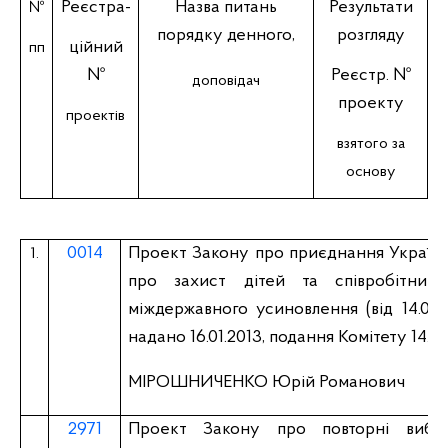
Реєстра-
Назва питань
Результати
№
порядку денного,
розгляду
ційний
пп
№
Реєстр. №
доповідач
проекту
проектів
взятого за
основу
0014
Проект Закону про приєднання України
1.
про захист дітей та співробітниц
міждержавного усиновлення (вiд 14.01.
надано 16.01.2013, подання Комітету 14.05
МІРОШНИЧЕНКО Юрій Романович
2971
Проект Закону про повторні вибо