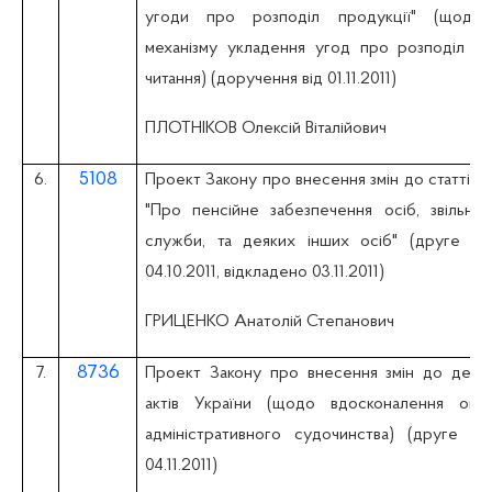
угоди про розподіл продукції" (щодо 
механізму укладення угод про розподіл пр
читання) (доручення від 01.11.2011)
ПЛОТНІКОВ Олексій Віталійович
5108
6.
Проект Закону про внесення змін до статті 3
"Про пенсійне забезпечення осіб, звільнен
служби, та деяких інших осіб" (друге чит
04.10.2011, відкладено 03.11.2011)
ГРИЦЕНКО Анатолій Степанович
8736
7.
Проект Закону про внесення змін до деяки
актів України (щодо вдосконалення окр
адміністративного судочинства) (друге чи
04.11.2011)