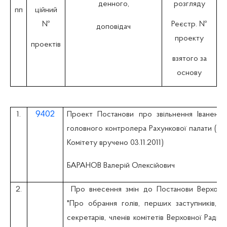
денного,
розгляду
пп
ційний
№
Реєстр. №
доповідач
проекту
проектів
взятого за
основу
9402
1.
Проект Постанови про звільнення Іваненка
головного контролера Рахункової палати (пр
Комітету вручено 03.11.2011)
БАРАНОВ Валерій Олексійович
2.
Про внесення змін до Постанови Верховно
"Про обрання голів, перших заступників, зас
секретарів, членів комітетів Верховної Ради