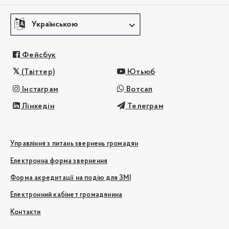
Українською
Фейсбук
(Твіттер)
Ютьюб
Інстаграм
Вотсап
Лінкедін
Телеграм
Управління з питань звернень громадян
Електронна форма звернення
Форма акредитації на подію для ЗМІ
Електронний кабінет громадянина
Контакти