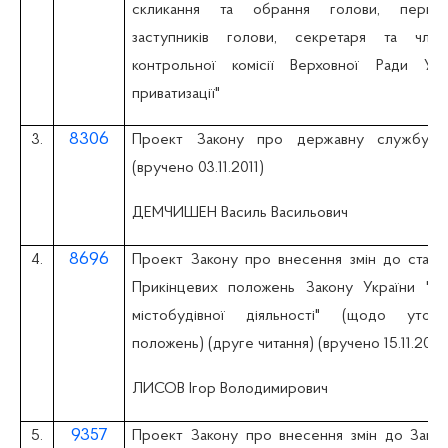
скликання та обрання голови, першог
заступників голови, секретаря та член
контрольної комісії Верховної Ради Ук
приватизації"
8306
3.
Проект Закону про державну службу (д
(вручено 03.11.2011)
ДЕМЧИШЕН Василь Васильович
8696
4.
Проект Закону про внесення змін до статті
Прикінцевих положень Закону України "П
містобудівної діяльності" (щодо уточ
положень) (друге читання) (вручено 15.11.2011)
ЛИСОВ Ігор Володимирович
9357
5.
Проект Закону про внесення змін до Закон