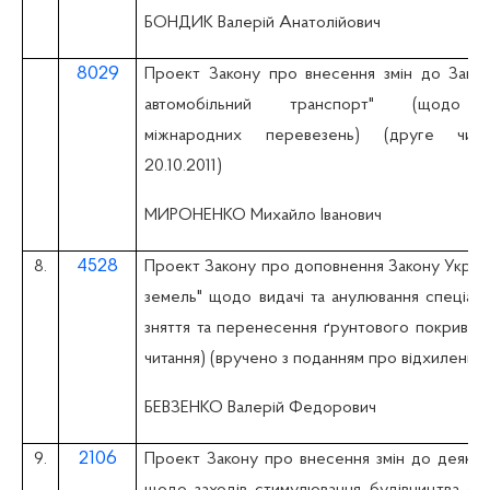
БОНДИК Валерій Анатолійович
8029
Проект Закону про внесення змін до Закон
автомобільний транспорт" (щодо у
міжнародних перевезень) (друге чита
20.10.2011)
МИРОНЕНКО Михайло Іванович
4528
8.
Проект Закону про доповнення Закону Украї
земель" щодо видачі та анулювання спеціаль
зняття та перенесення ґрунтового покриву 
читання) (вручено з поданням про відхилення 0
БЕВЗЕНКО Валерій Федорович
2106
9.
Проект Закону про внесення змін до деяких 
щодо заходів стимулювання будівництва со