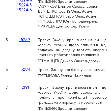
15224-4
ЖЕЛЕЗНЯК Ярослав Іванович
15224-5
РАЗУМКОВ Дмитро Олександрович
15224-6
ДЕМЧЕНКО Сергій Олексійович
ПОРОШЕНКО Петро Олексійович
ТИМОШЕНКО Юлія Володимирівна
МИКИША Дмитро Сергійович
15259
5.
Проєкт Закону про внесення змін до 
кодексу України щодо звільнення від о
податком на додану вартість операцій 
наземних роботизованих комплексів
ГЕТМАНЦЕВ Данило Олександрович
15094
6.
Проєкт Закону про базову соціальну допо
ТРЕТЬЯКОВА Галина Миколаївна
12191
7.
Проєкт Закону про внесення змін до К
кодексу України щодо вдосконалення й
положень про кримінальні правопору
громадського порядку та моральності
ЖЕЛЕЗНЯК Ярослав Іванович