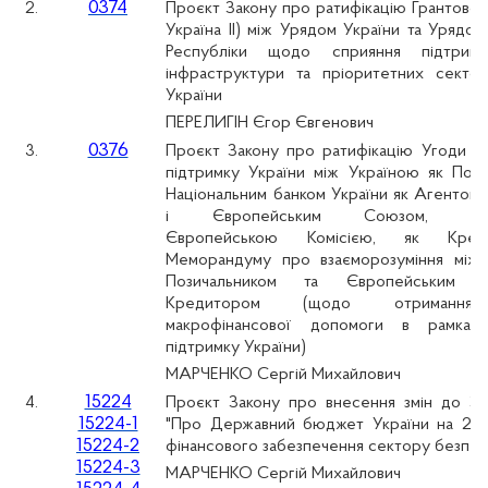
0374
2.
Проєкт Закону про ратифікацію Грантової
Україна II) між Урядом України та Урядо
Республіки щодо сприяння підтримц
інфраструктури та пріоритетних сектор
України
ПЕРЕЛИГІН Єгор Євгенович
0376
3.
Проєкт Закону про ратифікацію Угоди п
підтримку України між Україною як Пози
Національним банком України як Агентом 
і Європейським Союзом, пред
Європейською Комісією, як Кре
Меморандуму про взаєморозуміння між 
Позичальником та Європейським
Кредитором (щодо отримання
макрофінансової допомоги в рамка
підтримку України)
МАРЧЕНКО Сергій Михайлович
15224
4.
Проєкт Закону про внесення змін до За
15224-1
"Про Державний бюджет України на 202
15224-2
фінансового забезпечення сектору безпек
15224-3
МАРЧЕНКО Сергій Михайлович