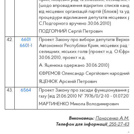
(шодо впровадження відкритих списків кандид
від місцевих організацій партій (блоків) та уд
процедури відкликання депутатів місцевих ра
С.Подгорного
вручено 30.06.2010)
ПОДГОРНИЙ Сергій Петрович
42.
6601
Проект Закону про вибори депутатів Верховн
6601-1
Автономної Республіки Крим, місцевих рад та 
селищних, міських голів
(проект н.д.
О.Єфрем
30.06.2010, проект н.д.
А. Яценюка одержано 30.06.2010)
ЄФРЕМОВ Олександр Сергійович
народний
ЯЦЕНЮК Арсеній Петрович
43.
6564
Проект Закону про засади функціонування р
газу (вiд 21.06.2010 № 7976/0/2-10 - 01.07.2010
МАРТИНЕНКО Микола Володимирович
Виконавець:
Панасенко А.М.
Телефон для інформації
:
255-27-43