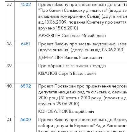
37.
4502
Проект Закону про внесення змін до статті 85
"Про банки і банківську діяльність" (щодо заб
вкладників комерційних банків) (друге читанн
від 10.06.2009, подання Комітету про зняття з
вручено 15.06.2010)
АРЖЕВІТІН Станіслав Михайлович
38.
6451
Проект Закону про засади внутрішньої і зовні
(друге читання) (доручення від 03.06.2010)
ДЕМЧИШЕН Василь Васильович
39.
Про обрання та звільнення суддів
КІВАЛОВ Сергій Васильович
40.
6592
Проект Постанови про призначення чергових 
депутатів місцевих рад та сільських, селищних,
2010 році (31 жовтня 2010 року) (проект н.д. 
вручено 29.06.2010)
КОНОВАЛЮК Валерій Ілліч
41.
6600
Проект Закону про внесення змін до Закону У
вибори депутатів Верховної Ради Автономної 
Крим, місцевих рад та сільських, селищних, міс