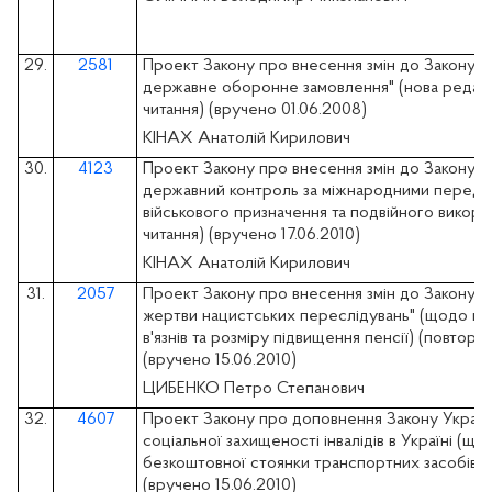
29.
2581
Проект Закону про внесення змін до Закону У
державне оборонне замовлення" (нова редакц
читання) (вручено 01.06.2008)
КІНАХ Анатолій Кирилович
30.
4123
Проект Закону про внесення змін до Закону У
державний контроль за міжнародними передач
військового призначення та подвійного викори
читання) (вручено 17.06.2010)
КІНАХ Анатолій Кирилович
31.
2057
Проект Закону про внесення змін до Закону У
жертви нацистських переслідувань" (щодо вік
в'язнів та розміру підвищення пенсії) (повторн
(вручено 15.06.2010)
ЦИБЕНКО Петро Степанович
32.
4607
Проект Закону про доповнення Закону Україн
соціальної захищеності інвалідів в Україні (що
безкоштовної стоянки транспортних засобів) 
(вручено 15.06.2010)