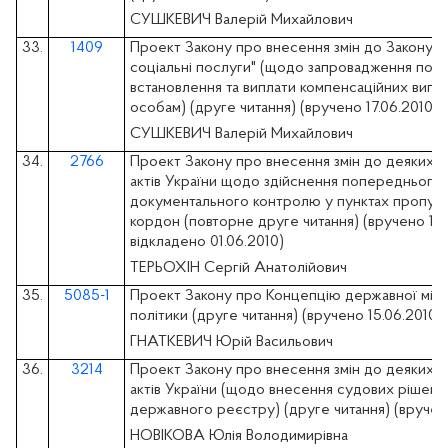
СУШКЕВИЧ Валерій Михайлович
33.
1409
Проект Закону про внесення змін до Закону У
соціальні послуги" (щодо запровадження пор
встановлення та виплати компенсаційних випл
особам) (друге читання) (вручено 17.06.2010)
СУШКЕВИЧ Валерій Михайлович
34.
2766
Проект Закону про внесення змін до деяких з
актів України щодо здійснення попереднього
документального контролю у пунктах пропуск
кордон (повторне друге читання) (вручено 11.
відкладено 01.06.2010)
ТЕРЬОХІН Сергій Анатолійович
35.
5085-1
Проект Закону про Концепцію державної мігр
політики (друге читання) (вручено 15.06.2010)
ГНАТКЕВИЧ Юрій Васильович
36.
3214
Проект Закону про внесення змін до деяких з
актів України (щодо внесення судових рішен
державного реєстру) (друге читання) (вручено
НОВІКОВА Юлія Володимирівна