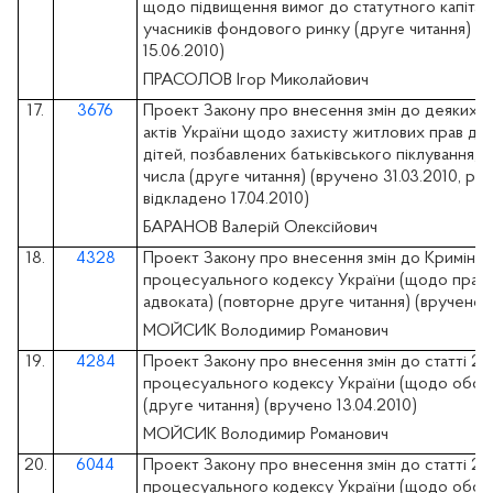
щодо підвищення вимог до статутного капіта
учасників фондового ринку (друге читання) (
15.06.2010)
ПРАСОЛОВ Ігор Миколайович
17.
3676
Проект Закону про внесення змін до деяких з
актів України щодо захисту житлових прав діте
дітей, позбавлених батьківського піклування, а 
числа (друге читання) (вручено 31.03.2010, ро
відкладено 17.04.2010)
БАРАНОВ Валерій Олексійович
18.
4328
Проект Закону про внесення змін до Кримінал
процесуального кодексу України (щодо права 
адвоката) (повторне друге читання) (вручено 0
МОЙСИК Володимир Романович
19.
4284
Проект Закону про внесення змін до статті 21
процесуального кодексу України (щодо обов'я
(друге читання) (вручено 13.04.2010)
МОЙСИК Володимир Романович
20.
6044
Проект Закону про внесення змін до статті 21
процесуального кодексу України (щодо обов'я