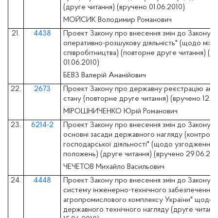
(друге читання) (вручено 01.06.2010)
МОЙСИК Володимир Романович
21.
4438
Проект Закону про внесення змін до Закону У
оперативно-розшукову діяльність" (щодо між
співробітництва) (повторне друге читання) (в
01.06.2010)
БЕВЗ Валерій Ананійович
22.
2673
Проект Закону про державну реєстрацію акті
стану (повторне друге читання) (вручено 12.05
МІРОШНИЧЕНКО Юрій Романович
23.
6214-2
Проект Закону про внесення змін до Закону У
основні засади державного нагляду (контролю
господарської діяльності" (щодо узгодження
положень) (друге читання) (вручено 29.06.201
ЧЕЧЕТОВ Михайло Васильович
24.
4448
Проект Закону про внесення змін до Закону У
систему інженерно-технічного забезпечення
агропромислового комплексу України" щодо 
державного технічного нагляду (друге читанн