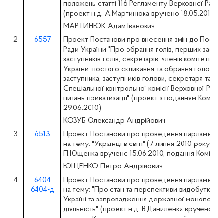
положень статті 116 Регламенту Верховної Рад
(проект н.д. А.Мартинюка вручено 18.05.2010)
МАРТИНЮК Адам Іванович
2.
6557
Проект Постанови про внесення змін до Пост
Ради України "Про обрання голів, перших засту
заступників голів, секретарів, членів комітетів
України шостого скликання та обрання голови
заступника, заступників голови, секретаря та ч
Спеціальної контрольної комісії Верховної Рад
питань приватизації" (проект з поданням Комі
29.06.2010)
КОЗУБ Олександр Андрійович
3.
6513
Проект Постанови про проведення парламент
на тему: "Українці в світі" (7 липня 2010 року) 
П.Ющенка вручено 15.06.2010, подання Комітет
ЮЩЕНКО Петро Андрійович
4.
6404
Проект Постанови про проведення парламент
6404-д
на тему: "Про стан та перспективи видобутку 
Україні та запровадження державної монополі
діяльність" (проект н.д. В.Даниленка вручено 2