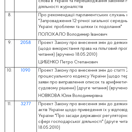
слова в Україні та перешкоджання законній пр
діяльності журналістів
8.
Про рекомендації парламентських слухань на 
"Запровадження 12-річної загальної середньої 
Україні: проблеми та шляхи їх подолання"
ПОЛОХАЛО Володимир Іванович
9.
2058
Проект Закону про внесення змін до деяких за
(щодо використання права на пільговий проїзд
читання) (вручено 18.05.2010)
ЦИБЕНКО Петро Степанович
10.
1090
Проект Закону про внесення змін до статті 21
процесуального кодексу України (щодо термі
заяви про виправлення описок та арифметичн
судовому рішенні) (друге читання) (вручено 18
НОВІКОВА Юлія Володимирівна
11.
3277
Проект Закону про внесення змін до деяких з
актів України щодо приведення їх у відповідні
України "Про засади державної регуляторної 
сфері господарської діяльності" (друге читан
18.05.2010)