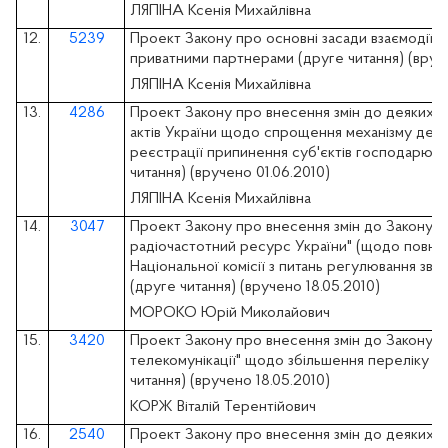
ЛЯПІНА Ксенія Михайлівна
12.
5239
Проект Закону про основні засади взаємодії 
приватними партнерами (друге читання) (вруче
ЛЯПІНА Ксенія Михайлівна
13.
4286
Проект Закону про внесення змін до деяких з
актів України щодо спрощення механізму дер
реєстрації припинення суб'єктів господарюва
читання) (вручено 01.06.2010)
ЛЯПІНА Ксенія Михайлівна
14.
3047
Проект Закону про внесення змін до Закону У
радіочастотний ресурс України" (щодо повно
Національної комісії з питань регулювання зв'я
(друге читання) (вручено 18.05.2010)
МОРОКО Юрій Миколайович
15.
3420
Проект Закону про внесення змін до Закону У
телекомунікації" щодо збільшення переліку п
читання) (вручено 18.05.2010)
КОРЖ Віталій Терентійович
16.
2540
Проект Закону про внесення змін до деяких за