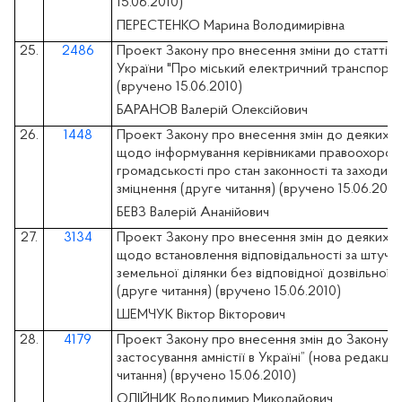
15.06.2010)
ПЕРЕСТЕНКО Марина Володимирівна
25.
2486
Проект Закону про внесення зміни до статті 1
України "Про міський електричний транспорт" 
(вручено 15.06.2010)
БАРАНОВ Валерій Олексійович
26.
1448
Проект Закону про внесення змін до деяких за
щодо інформування керівниками правоохоронн
громадськості про стан законності та заходи щ
зміцнення (друге читання) (вручено 15.06.2010
БЕВЗ Валерій Ананійович
27.
3134
Проект Закону про внесення змін до деяких к
щодо встановлення відповідальності за штучн
земельної ділянки без відповідної дозвільної 
(друге читання) (вручено 15.06.2010)
ШЕМЧУК Віктор Вікторович
28.
4179
Проект Закону про внесення змін до Закону У
застосування амністії в Україні” (нова редакція
читання) (вручено 15.06.2010)
ОЛІЙНИК Володимир Миколайович