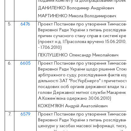
подання Комітету та доопрацьований проект – 
ДАНИЛЕНКО Володимир Андрійович
МАРТИНЕНКО Микола Володимирович
5.
6476
Проект Постанови про утворення Тимчасової сл
Верховної Ради України з питань розслідуванн
причин сучасного стану справ в системі креди
(проект н.д. І.Прасолова вручено 15.06.2010, 
- 17.06.2010)
ПЕКЛУШЕНКО Олександр Миколайович
6.
6605
Проект Постанови про утворення Тимчасової сл
Верховної Ради України щодо рішення Стокго
арбітражного суду, розслідування фактів кору
діяльності ЗАТ "РосУкрЕнерго" і причетності 
посадових осіб органів державної влади та ар
голови Державної митної служби Макаренка А.
А.Кожем’якіна одержано 30.06.2010)
КОЖЕМ’ЯКІН Андрій Анатолійович
7.
6579
Проект Постанови про утворення Тимчасової сл
Верховної Ради України з питань розслідування
цензури у засобах масової інформації, тиску 