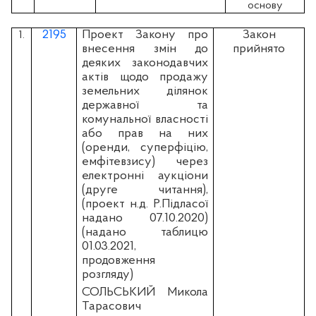
основу
2195
Проект Закону про
Закон
1.
внесення змін до
прийнято
деяких законодавчих
актів щодо продажу
земельних ділянок
державної та
комунальної власності
або прав на них
(оренди, суперфіцію,
емфітевзису) через
електронні аукціони
(друге читання),
(проект н.д. Р.Підласої
надано 07.10.2020)
(надано таблицю
01.03.2021,
продовження
розгляду)
СОЛЬСЬКИЙ Микола
Тарасович