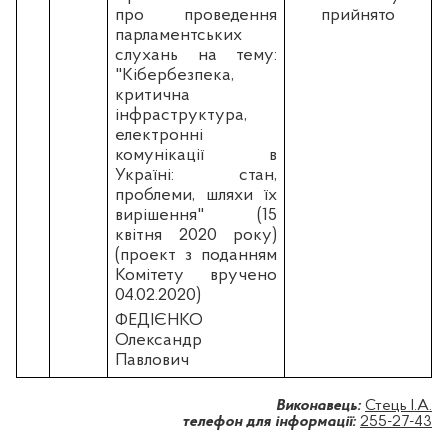
про проведення
прийнято
парламентських
слухань на тему:
"Кібербезпека,
критична
інфраструктура,
електронні
комунікації в
Україні: стан,
проблеми, шляхи їх
вирішення" (15
квітня 2020 року)
(проект з поданням
Комітету вручено
04.02.2020)
ФЕДІЄНКО
Олександр
Павлович
Виконавець:
Стець І.А.
телефон для інформації:
255-27-43