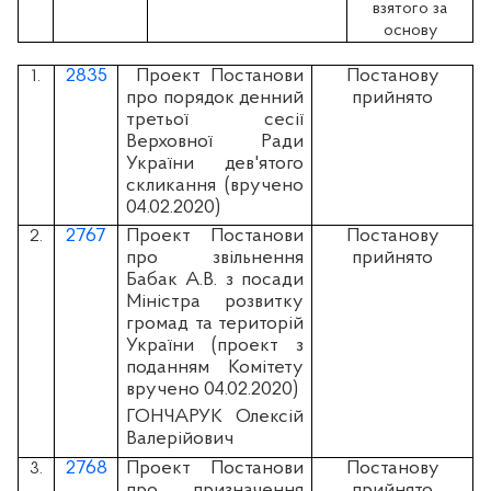
взятого за
основу
2835
Проект Постанови
Постанову
1.
про порядок денний
прийнято
третьої сесії
Верховної Ради
України дев'ятого
скликання (вручено
04.02.2020)
2767
Проект Постанови
Постанову
2.
про звільнення
прийнято
Бабак А.В. з посади
Міністра розвитку
громад та територій
України (проект з
поданням Комітету
вручено 04.02.2020)
ГОНЧАРУК Олексій
Валерійович
2768
Проект Постанови
Постанову
3.
про призначення
прийнято