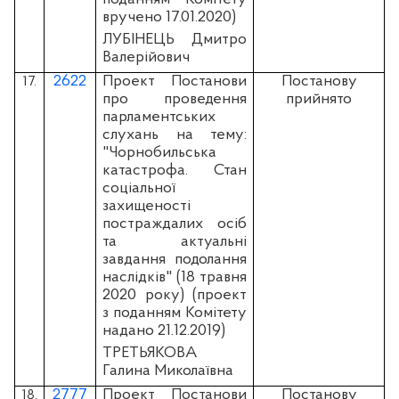
вручено 17.01.2020)
ЛУБІНЕЦЬ Дмитро
Валерійович
2622
Проект Постанови
Постанову
17.
про проведення
прийнято
парламентських
слухань на тему:
"Чорнобильська
катастрофа. Стан
соціальної
захищеності
постраждалих осіб
та актуальні
завдання подолання
наслідків" (18 травня
2020 року) (проект
з поданням Комітету
надано 21.12.2019)
ТРЕТЬЯКОВА
Галина Миколаївна
2777
Проект Постанови
Постанову
18.