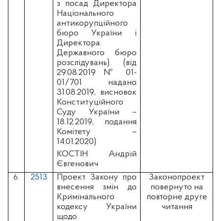
з посад Директора
Національного
антикорупційного
бюро України і
Директора
Державного бюро
розслідувань) (вiд
29.08.2019 № 01-
01/701 надано
31.08.2019, висновок
Конституційного
Суду України –
18.12.2019, подання
Комітету –
14.01.2020)
КОСТІН Андрій
Євгенович
2513
Проект Закону про
Законопроект
6.
внесення змін до
повернуто на
Кримінального
повторне друге
кодексу України
читання
щодо