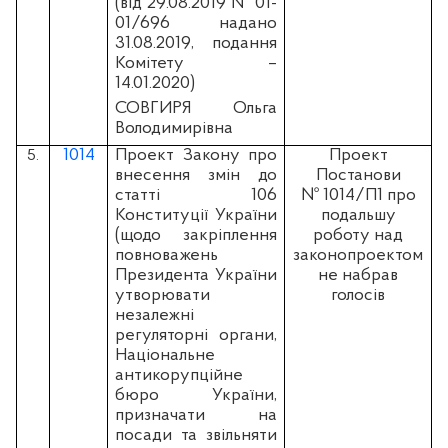
(вiд 29.08.2019 № 01-
01/696 надано
31.08.2019, подання
Комітету –
14.01.2020)
СОВГИРЯ Ольга
Володимирівна
1014
Проект Закону про
Проект
5.
внесення змін до
Постанови
статті 106
№ 1014/П1 про
Конституції України
подальшу
(щодо закріплення
роботу над
повноважень
законопроектом
Президента України
не набрав
утворювати
голосів
незалежні
регуляторні органи,
Національне
антикорупційне
бюро України,
призначати на
посади та звільняти