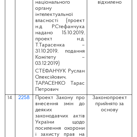
національного
відхилено
органу
інтелектуальної
власності (проект
н.д. Р.Стефанчука
надано 15.10.2019,
проект н.д.
Т.Тарасенка –
31.10.2019, подання
Комітету –
03.12.2019)
СТЕФАНЧУК Руслан
Олексійович,
ТАРАСЕНКО Тарас
Петрович
2258
Проект Закону про
Законопроект
14.
внесення змін до
прийнято за
деяких
основу
законодавчих актів
України щодо
посилення охорони
і захисту прав на