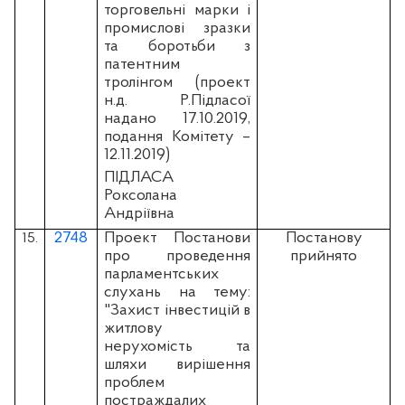
торговельні марки і
промислові зразки
та боротьби з
патентним
тролінгом (проект
н.д. Р.Підласої
надано 17.10.2019,
подання Комітету –
12.11.2019)
ПІДЛАСА
Роксолана
Андріївна
2748
Проект Постанови
Постанову
15.
про проведення
прийнято
парламентських
слухань на тему:
"Захист інвестицій в
житлову
нерухомість та
шляхи вирішення
проблем
постраждалих