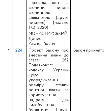
відповідальності за
злочини, вчинені
злочинною
спільнотою (друге
читання) (надано
17.01.2020)
МОНАСТИРСЬКИЙ
Денис
Анатолійович
2241
Проект Закону про
Закон прийнято
7.
внесення зміни до
статті 252
Податкового
кодексу України
щодо
упорядкування
розміру ставки
рентної плати за
користування
надрами для
видобування
бурштину (друге