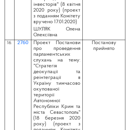
інвесторів" (8 квітня
2020 року) (проект
з поданням Комітету
вручено 17.01.2020)
ШУЛЯК Олена
Олексіївна
2760
Проект Постанови
Постанову
16.
про проведення
прийнято
парламентських
слухань на тему:
"Стратегія
деокупації та
реінтеграції в
Україну тимчасово
окупованої
території
Автономної
Республіки Крим та
міста Севастополь"
(18 березня 2020
року) (проект з
поданням Комітету