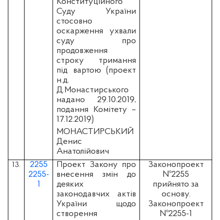
Конституційного
Суду України
стосовно
оскарження ухвали
суду про
продовження
строку тримання
під вартою (проект
н.д.
Д.Монастирського
надано 29.10.2019,
подання Комітету –
17.12.2019)
МОНАСТИРСЬКИЙ
Денис
Анатолійович
2255
Проект Закону про
Законопроект
13.
2255-
внесення змін до
№2255
1
деяких
прийнято за
законодавчих актів
основу.
України щодо
Законопроект
створення
№2255-1