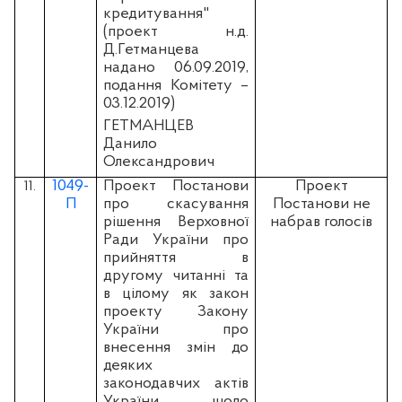
кредитування"
(проект н.д.
Д.Гетманцева
надано 06.09.2019,
подання Комітету –
03.12.2019)
ГЕТМАНЦЕВ
Данило
Олександрович
1049-
Проект Постанови
Проект
11.
П
про скасування
Постанови не
рішення Верховної
набрав голосів
Ради України про
прийняття в
другому читанні та
в цілому як закон
проекту Закону
України про
внесення змін до
деяких
законодавчих актів
України щодо