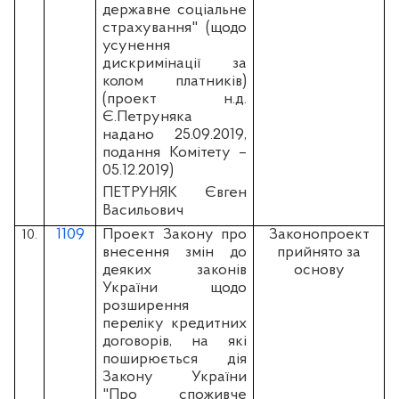
державне соціальне
страхування" (щодо
усунення
дискримінації за
колом платників)
(проект н.д.
Є.Петруняка
надано 25.09.2019,
подання Комітету –
05.12.2019)
ПЕТРУНЯК Євген
Васильович
1109
Проект Закону про
Законопроект
10.
внесення змін до
прийнято за
деяких законів
основу
України щодо
розширення
переліку кредитних
договорів, на які
поширюється дія
Закону України
"Про споживче