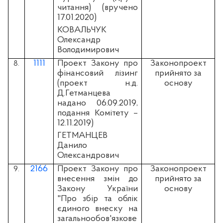
читання) (вручено
17.01.2020)
КОВАЛЬЧУК
Олександр
Володимирович
1111
Проект Закону про
Законопроект
8.
фінансовий лізинг
прийнято за
(проект н.д.
основу
Д.Гетманцева
надано 06.09.2019,
подання Комітету –
12.11.2019)
ГЕТМАНЦЕВ
Данило
Олександрович
2166
Проект Закону про
Законопроект
9.
внесення змін до
прийнято за
Закону України
основу
"Про збір та облік
єдиного внеску на
загальнообов'язкове