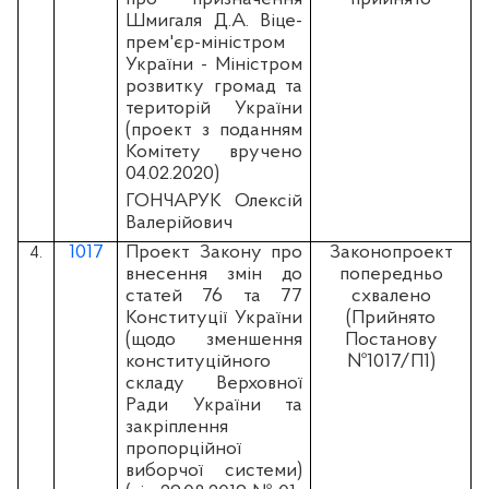
Шмигаля Д.А. Віце-
прем'єр-міністром
України - Міністром
розвитку громад та
територій України
(проект з поданням
Комітету вручено
04.02.2020)
ГОНЧАРУК Олексій
Валерійович
1017
Проект Закону про
Законопроект
4.
внесення змін до
попередньо
статей 76 та 77
схвалено
Конституції України
(Прийнято
(щодо зменшення
Постанову
конституційного
№1017/П1)
складу Верховної
Ради України та
закріплення
пропорційної
виборчої системи)