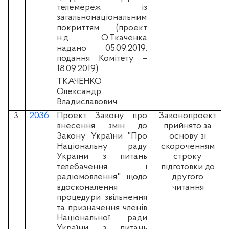
телемереж із
загальнонаціональним
покриттям (проект
н.д. О.Ткаченка
надано 05.09.2019,
подання Комітету –
18.09.2019)
ТКАЧЕНКО
Олександр
Владиславович
2036
Проект Закону про
Законопроект
3.
внесення змін до
прийнято за
Закону України "Про
основу зі
Національну раду
скороченням
України з питань
строку
телебачення і
підготовки до
радіомовлення" щодо
другого
вдосконалення
читання
процедури звільнення
та призначення членів
Національної ради
України з питань