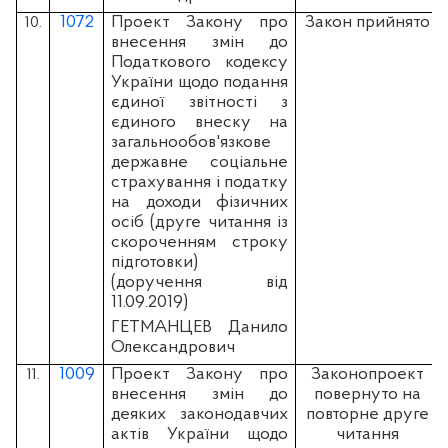
1072
Проект Закону про
Закон прийнято
10.
внесення змін до
Податкового кодексу
України щодо подання
єдиної звітності з
єдиного внеску на
загальнообов'язкове
державне соціальне
страхування і податку
на доходи фізичних
осіб (друге читання із
скороченням строку
підготовки)
(доручення від
11.09.2019)
ГЕТМАНЦЕВ Данило
Олександрович
1009
Проект Закону про
Законопроект
11.
внесення змін до
повернуто на
деяких законодавчих
повторне друге
актів України щодо
читання