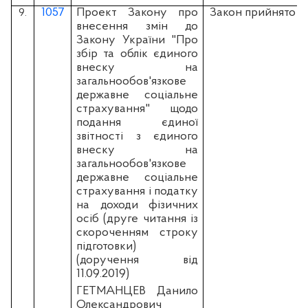
1057
Проект Закону про
Закон прийнято
9.
внесення змін до
Закону України "Про
збір та облік єдиного
внеску на
загальнообов'язкове
державне соціальне
страхування" щодо
подання єдиної
звітності з єдиного
внеску на
загальнообов'язкове
державне соціальне
страхування і податку
на доходи фізичних
осіб (друге читання із
скороченням строку
підготовки)
(доручення від
11.09.2019)
ГЕТМАНЦЕВ Данило
Олександрович