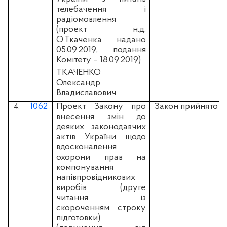
телебачення і
радіомовлення
(проект н.д.
О.Ткаченка надано
05.09.2019, подання
Комітету – 18.09.2019)
ТКАЧЕНКО
Олександр
Владиславович
1062
Проект Закону про
Закон прийнято
4.
внесення змін до
деяких законодавчих
актів України щодо
вдосконалення
охорони прав на
компонування
напівпровідникових
виробів (друге
читання із
скороченням строку
підготовки)