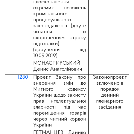
вдосконалення
окремих положень
кримінального
процесуального
законодавства (друге
читання із
скороченням строку
підготовки)
(доручення від
10.09.2019)
МОНАСТИРСЬКИЙ
Денис Анатолійович
1230
Проект Закону про
Законопроект
внесення змін до
включено в
Митного кодексу
порядок
України щодо захисту
денний
прав інтелектуальної
пленарного
власності під час
засідання
переміщення товарів
через митний кордон
України
ГЕТМАНЦЕВ Данило