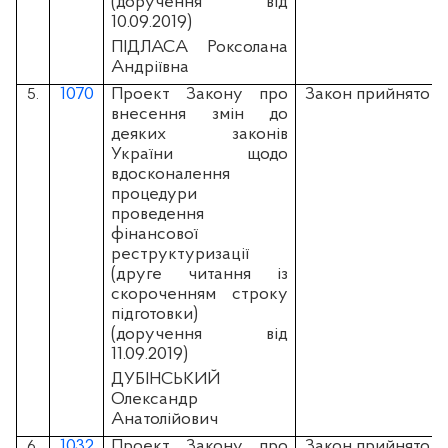
(доручення від
10.09.2019)
ПІДЛАСА Роксолана
Андріївна
1070
Проект Закону про
Закон прийнято
5.
внесення змін до
деяких законів
України щодо
вдосконалення
процедури
проведення
фінансової
реструктуризації
(друге читання із
скороченням строку
підготовки)
(доручення від
11.09.2019)
ДУБІНСЬКИЙ
Олександр
Анатолійович
1032
Проект Закону про
Закон прийнято
6.