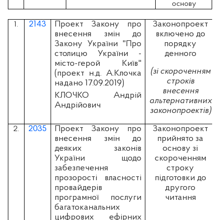
основу
2143
Проект Закону про
Законопроект
1.
внесення змін до
включено до
Закону України "Про
порядку
столицю України -
денного
місто-герой Київ"
(зі скороченням
(проект н.д. А.Клочка
строків
надано 17.09.2019)
внесення
КЛОЧКО Андрій
альтернативних
Андрійович
законопроектів)
2035
Проект Закону про
Законопроект
2.
внесення змін до
прийнято за
деяких законів
основу зі
України щодо
скороченням
забезпечення
строку
прозорості власності
підготовки до
провайдерів
другого
програмної послуги
читання
багатоканальних
цифрових ефірних