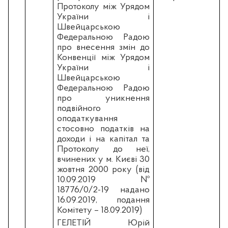
Протоколу між Урядом
України і
Швейцарською
Федеральною Радою
про внесення змін до
Конвенції між Урядом
України і
Швейцарською
Федеральною Радою
про уникнення
подвійного
оподаткування
стосовно податків на
доходи і на капітал та
Протоколу до неї,
вчинених у м. Києві 30
жовтня 2000 року (вiд
10.09.2019 №
18776/0/2-19 надано
16.09.2019, подання
Комітету – 18.09.2019)
ГЕЛЕТІЙ Юрій