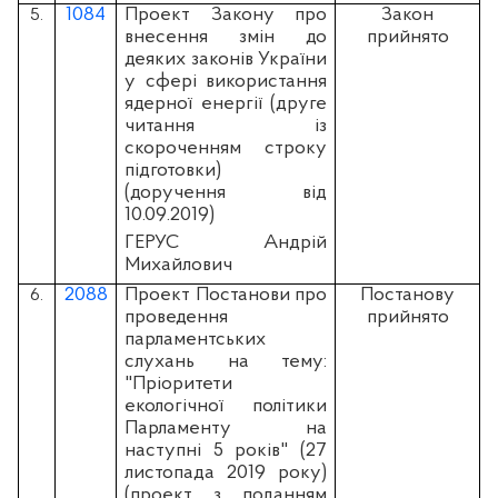
1084
Проект Закону про
Закон
5.
внесення змін до
прийнято
деяких законів України
у сфері використання
ядерної енергії (друге
читання із
скороченням строку
підготовки)
(доручення від
10.09.2019)
ГЕРУС Андрій
Михайлович
2088
Проект Постанови про
Постанову
6.
проведення
прийнято
парламентських
слухань на тему:
"Пріоритети
екологічної політики
Парламенту на
наступні 5 років" (27
листопада 2019 року)
(проект з поданням