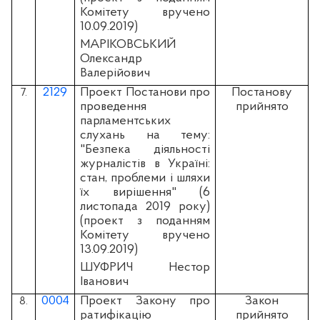
Комітету вручено
10.09.2019)
МАРІКОВСЬКИЙ
Олександр
Валерійович
2129
Проект Постанови про
Постанову
7.
проведення
прийнято
парламентських
слухань на тему:
"Безпека діяльності
журналістів в Україні:
стан, проблеми і шляхи
їх вирішення" (6
листопада 2019 року)
(проект з поданням
Комітету вручено
13.09.2019)
ШУФРИЧ Нестор
Іванович
0004
Проект Закону про
Закон
8.
ратифікацію
прийнято