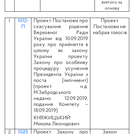
взятого за
основу
1012-
Проект Постанови про
Проект
1.
П
скасування рішення
Постанови не
Верховної Ради
набрав голосів
України від 10.09.2019
року про прийняття в
цілому як закону
України проекту
Закону про особливу
процедуру усунення
Президента України з
поста (імпічмент)
(проект н.д.
М.Забродського
надано 12.09.2019,
подання Комітету –
18.09.2019)
КНЯЖИЦЬКИЙ
Микола Леонідович
1025
Проект Закону про
Закон
2.