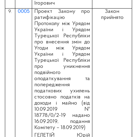
Ігорович
0005
Проект Закону про
Закон
9.
ратифікацію
прийнято
Протоколу між Урядом
України і Урядом
Турецької Республіки
про внесення змін до
Угоди між Урядом
України і Урядом
Турецької Республіки
про уникнення
подвійного
оподаткування та
попередження
податкових ухилень
стосовно податків на
доходи і майно (вiд
10.09.2019 №
18778/0/2-19 надано
16.09.2019, подання
Комітету – 18.09.2019)
ГЕЛЕТІЙ Юрій