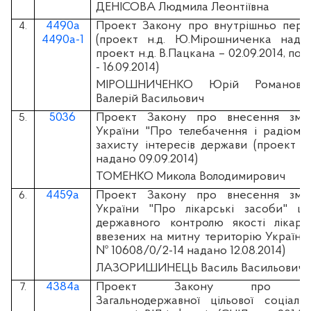
ДЕНІСОВА Людмила Леонтіївна
4490а
Проект Закону про внутрішньо пере
4.
4490а-1
(проект н.д. Ю.Мірошниченка надано
проект н.д. В.Пацкана – 02.09.2014, по
- 16.09.2014)
МІРОШНИЧЕНКО Юрій Романови
Валерій Васильович
5036
Проект Закону про внесення змі
5.
України "Про телебачення і радіомо
захисту інтересів держави (проект н
надано 09.09.2014)
ТОМЕНКО Микола Володимирович
4459а
Проект Закону про внесення змі
6.
України "Про лікарські засоби" щ
державного контролю якості лікарсь
ввезених на митну територію України (в
№ 10608/0/2-14 надано 12.08.2014)
ЛАЗОРИШИНЕЦЬ Василь Васильович
4384а
Проект Закону про затв
7.
Загальнодержавної цільової соціаль