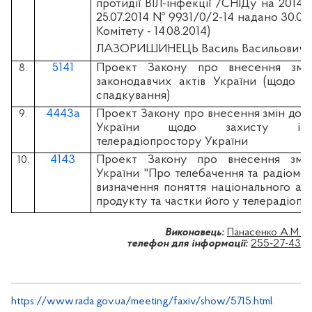
протидії ВІЛ-інфекції /СНІДу на 2014-2
25.07.2014 № 9931/0/2-14 надано 30.07.
Комітету - 14.08.2014)
ЛАЗОРИШИНЕЦЬ Василь Васильович
5141
Проект Закону про внесення змі
8.
законодавчих актів України (щодо д
спадкування)
4443а
Проект Закону про внесення змін до д
9.
України щодо захисту інфор
телерадіопростору України
4143
Проект Закону про внесення змі
10.
України "Про телебачення та радіомо
визначення поняття національного ауд
продукту та частки його у телерадіопр
Виконавець:
Панасенко А.М.
телефон для інформації:
255-27-43
https://www.rada.gov.ua/meeting/faxiv/show/5715.html