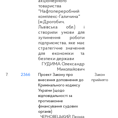
акціонерного
товариства
"Нафтопереробний
комплекс-Галичина"
(м.Дрогобич,
Львівська обл.) і
створили умови для
зупинення роботи
підприємства, яке має
стратегічне значення
для економіки та
безпеки держави
ГУДИМА Олександр
Миколайович
7.
2366
Проект Закону про
Закон
внесення доповнення до
прийнято
Кримінального кодексу
України (щодо
відповідальності за
протизаконне
фінансування судових
органів)
ЧЕРНОВЕЦЬКИЙ Леонід