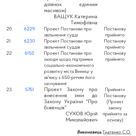
ділянок єдиним
масивом)
ВАЩУК Катерина
Тимофіївна
20.
6229
Проект Постанови про
Постанову
звільнення судді
прийнято
21.
6230
Проект Постанови про
Постанову
звільнення суддів
прийнято
22.
6150
Проект Постанови про
Постанову
заходи щодо підтримки
прийнято
соціально-економічного
розвитку міста Вінниці у
зв'язку з 650-річчям його
заснування
Проект Закону про
23.
5751
Прийнято
внесення змін до
Постанову
Закону України "Про
(Проект
біженців"
закону
СУХОВ Юрій
прийнято за
Миколайович
основу)
Виконавець
Гнатенко С.О.