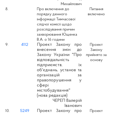
Михайлович
8.
Про включення до
Питання
порядку денного
включено
інформації Тимчасової
слідчої комісії щодо
розслідування причин
захворювання Ющенка
В.А. о 16 години
Проект Закону про
9.
4112
Проект
внесення змін до
Закону
Закону України "Про
прийнято за
відповідальність
основу
підприємств, їх
об'єднань, установ та
організацій за
правопорушення у
сфері
містобудування"
(нова редакція)
ЧЕРЕП Валерій
Іванович
Проект Закону про
10.
5249
Проект