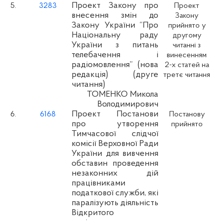
Проект Закону про
5.
3283
Проект
внесення змін до
Закону
Закону України “Про
прийнято у
Національну раду
другому
України з питань
читанні з
телебачення і
винесенням
радіомовлення” (нова
2-х статей на
редакція) (друге
третє читання
читання)
ТОМЕНКО Микола
Володимирович
Проект Постанови
6.
6168
Постанову
про утворення
прийнято
Тимчасової слідчої
комісії Верховної Ради
України для вивчення
обставин проведення
незаконних дій
працівниками
податкової служби, які
паралізують діяльність
Відкритого