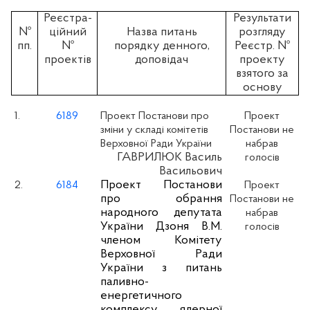
Реєстра-
Результати
№
ційний
Назва питань
розгляду
пп.
№
порядку денного,
Реєстр. №
проектів
доповідач
проекту
взятого за
основу
1.
6189
Проект Постанови про
Проект
зміни у складі комітетів
Постанови не
Верховної Ради України
набрав
ГАВРИЛЮК Василь
голосів
Васильович
Проект Постанови
2.
6184
Проект
про обрання
Постанови не
народного депутата
набрав
України Дзоня В.М.
голосів
членом Комітету
Верховної Ради
України з питань
паливно-
енергетичного
комплексу, ядерної