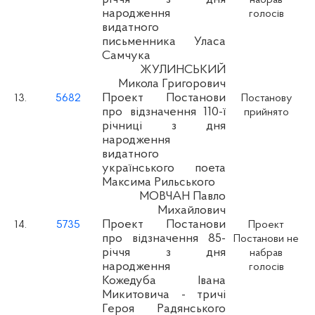
народження
голосів
видатного
письменника Уласа
Самчука
ЖУЛИНСЬКИЙ
Микола Григорович
Проект Постанови
13.
5682
Постанову
про відзначення 110-ї
прийнято
річниці з дня
народження
видатного
українського поета
Максима Рильського
МОВЧАН Павло
Михайлович
Проект Постанови
14.
5735
Проект
про відзначення 85-
Постанови не
річчя з дня
набрав
народження
голосів
Кожедуба Івана
Микитовича - тричі
Героя Радянського