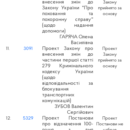
внесення змін до
Закону
Закону України "Про
прийнято за
поховання та
основу
похоронну справу"
(щодо надання
допомоги)
ГАРЯЧА Олена
Василівна
Проект Закону про
11.
3091
Проект
внесення змін до
Закону
частини першої статті
прийнято за
279 Кримінального
основу
кодексу України
(щодо
відповідальності за
блокування
транспортних
комунікацій)
ЗУБОВ Валентин
Сергійович
Проект Постанови
12.
5329
Проект
про відзначення 100-
Постанови не
річчя з дня
набрав