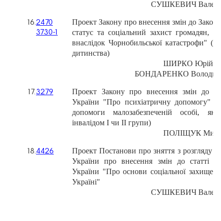
СУШКЕВИЧ
Валер
Проект
Закону
про
внесення
змін
до
Закон
16.
2470
статус
та
соціальний
захист
громадян,
як
3730-1
внаслідок
Чорнобильської
катастрофи"
(щ
дитинства)
ШИРКО
Юрій
В
БОНДАРЕНКО
Володи
Проект
Закону
про
внесення
змін
до
ст
17.
3279
України
"Про
психіатричну
допомогу"
(
допомоги
малозабезпеченій
особі,
яка
інвалідом
І
чи
ІІ
групи)
ПОЛІЩУК
Мико
Проект
Постанови
про
зняття
з
розгляду
п
18.
4426
України
про
внесення
змін
до
статті
1
України
"Про
основи
соціальної
захищено
Україні"
СУШКЕВИЧ
Валер