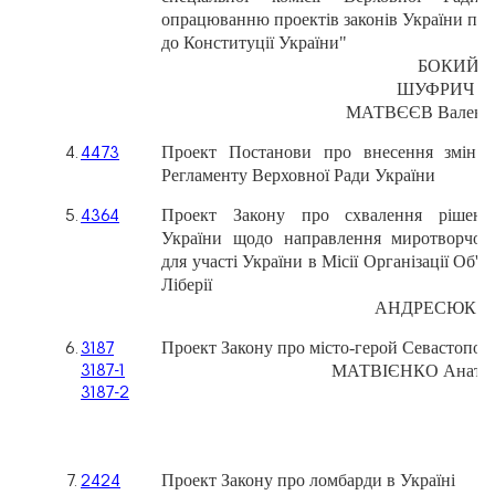
опрацюванню
проектів
законів
України
про
до
Конституції
України"
БОКИЙ
І
ШУФРИЧ
Н
МАТВЄЄВ
Валент
Проект
Постанови
про
внесення
змін
4.
4473
Регламенту
Верховної
Ради
України
Проект
Закону
про
схвалення
рішенн
5.
4364
України
щодо
направлення
миротворчог
для
участі
України
в
Місії
Організації
Об'є
Ліберії
АНДРЕСЮК
Б
Проект
Закону
про
місто-герой
Севастопол
6.
3187
МАТВІЄНКО
Анато
3187-1
3187-2
Проект
Закону
про
ломбарди
в
Україні
7.
2424