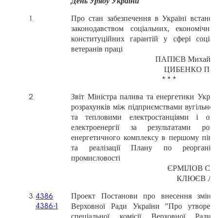
День
Уряду
України
Про
стан
забезпечення
в
Україні
встанов
1.
законодавством
соціальних,
економічних
конституційних
гарантій
у
сфері
соціал
ветеранів
праці
ПАПІЄВ
Михайл
ЦИБЕНКО
Пет
* * *
Звіт
Міністра
палива
та
енергетики
Украї
2.
розрахунків
між
підприємствами
вугільної
та
тепловими
електростанціями
і
опт
електроенергії
за
результатами
робо
енергетичного
комплексу
в
першому
півр
та
реалізації
Плану
по
реорганіза
промисловості
ЄРМІЛОВ
Сер
КЛЮЄВ
Ан
Проект
Постанови
про
внесення
змін
3.
4386
Верховної
Ради
України
"Про
утворен
43
86-1
спеціальної
комісії
Верховної
Ради