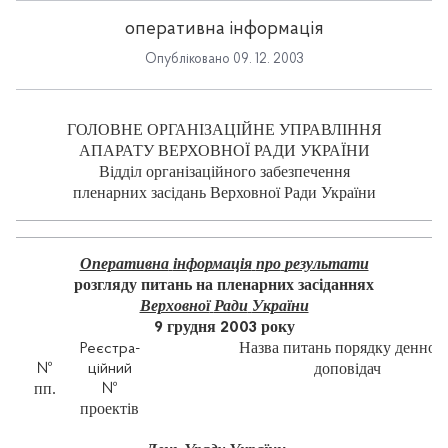
оперативна інформація
Опубліковано 09. 12. 2003
ГОЛОВНЕ
ОРГАНІЗАЦІЙНЕ
УПРАВЛІННЯ
АПАРАТУ
ВЕРХОВНОЇ
РАДИ
УКРАЇНИ
Відділ
організаційного
забезпечення
пленарних
засідань
Верховної
Ради
України
Оперативна
інформація
про
результати
розгляду
питань
на
пленарних
засіданнях
Верховної
Ради
України
грудня
року
9
2003
Назва
питань
порядку
денного
Реєстра-
доповідач
№
ційний
пп.
№
проектів