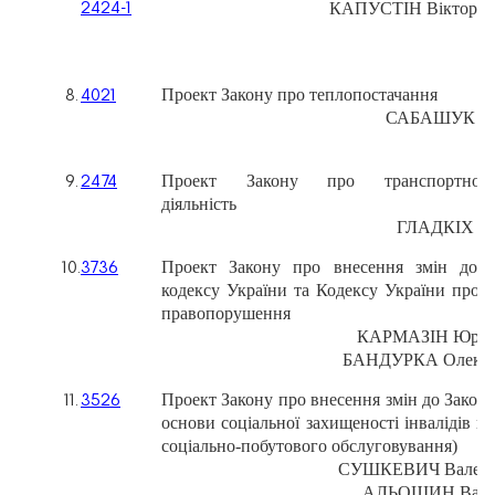
КАПУСТІН
Віктор
В
2424-1
Проект
Закону
про
теплопостачання
8.
4021
САБАШУК
П
Проект
Закону
про
транспортно-
9.
2474
діяльність
ГЛАДКІХ
В
Проект
Закону
про
внесення
змін
до
10.
3736
кодексу
України
та
Кодексу
України
про
а
правопорушення
КАРМАЗІН
Юрій
БАНДУРКА
Олекс
Проект
Закону
про
внесення
змін
до
Закон
11.
3526
основи
соціальної
захищеності
інвалідів
в
соціально-побутового
обслуговування)
СУШКЕВИЧ
Валер
АЛЬОШИН
Вале