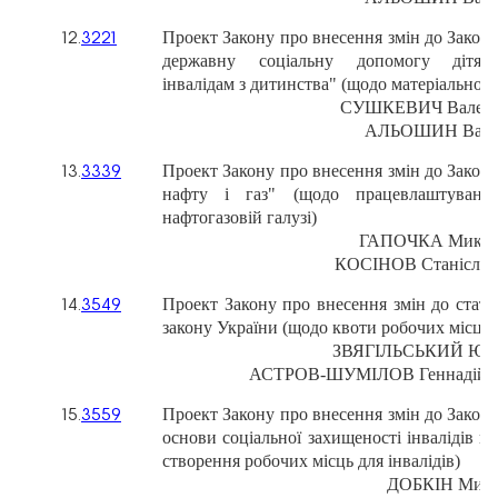
Проект
Закону
про
внесення
змін
до
Закон
12.
3221
державну
соціальну
допомогу
дітям
інвалідам
з
дитинства"
(щодо
матеріальног
СУШКЕВИЧ
Валер
АЛЬОШИН
Вале
Проект
Закону
про
внесення
змін
до
Закон
13.
3339
нафту
і
газ"
(щодо
працевлаштуванн
нафтогазовій
галузі)
ГАПОЧКА
Микол
КОСІНОВ
Станіслав
Проект
Закону
про
внесення
змін
до
статт
14.
3549
закону
України
(щодо
квоти
робочих
місць
ЗВЯГІЛЬСЬКИЙ
Юх
АСТРОВ-ШУМІЛОВ
Геннадій
Проект
Закону
про
внесення
змін
до
Закон
15.
3559
основи
соціальної
захищеності
інвалідів
в
створення
робочих
місць
для
інвалідів)
ДОБКІН
Миха