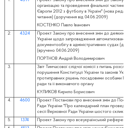
організацію та проведення фінальної частини 
Європи 2012 з футболу в Україні" (нова редакц
читання) (доручення від 04.06.2009)
КОСТЕНКО Павло Іванович
2.
4324
Проект Закону про внесення змін до деяких з
України щодо запровадження автоматизованої
документообігу в адміністративних судах (дру
(вручено 04.06.2009)
ПОРТНОВ Андрій Володимирович
3.
Звіт Тимчасової слідчої комісії з питань розсл
порушення Конституції України та законів Укра
протиправних рішень посадовими особами Київ
ради та її виконавчого органу
КУЛИКОВ Кирило Борисович
4.
4600
Проект Постанови про внесення змін до Пост
Ради України "Про календарний план проведе
сесії Верховної Ради України шостого скликан
5.
1374
Проект Закону про всеукраїнський референ