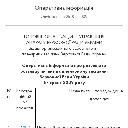
Оперативна інформація
Опубліковано 05. 06. 2009
ГОЛОВНЕ ОРГАНІЗАЦІЙНЕ УПРАВЛІННЯ
АПАРАТУ ВЕРХОВНОЇ РАДИ УКРАЇНИ
Відділ організаційного забезпечення
пленарних засідань Верховної Ради України
Оперативна інформація про результати
розгляду питань на пленарному засіданні
Верховної Ради України
5 червня 2009 року
№
Реєстра-
Назва питань порядку денного
пп
ційний
доповідач
№
проектів
1.
4397
Проект Закону про внесення змін до Закону У