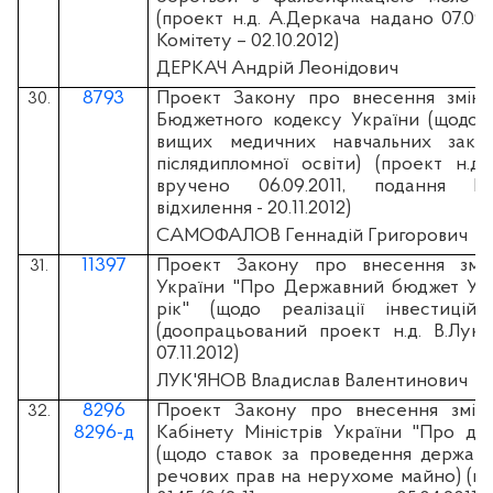
(проект н.д. А.Деркача надано 07.09.
Комітету – 02.10.2012)
ДЕРКАЧ Андрій Леонідович
8793
Проект Закону про внесення змін 
30.
Бюджетного кодексу України (щодо 
вищих медичних навчальних заклад
післядипломної освіти) (проект н.д
вручено 06.09.2011, подання К
відхилення - 20.11.2012)
САМОФАЛОВ Геннадій Григорович
11397
Проект Закону про внесення змі
31.
України "Про Державний бюджет Укр
рік" (щодо реалізації інвестиційн
(доопрацьований проект н.д. В.Лук’
07.11.2012)
ЛУК'ЯНОВ Владислав Валентинович
8296
Проект Закону про внесення змін
32.
8296-д
Кабінету Міністрів України "Про де
(щодо ставок за проведення державн
речових прав на нерухоме майно) (вiд