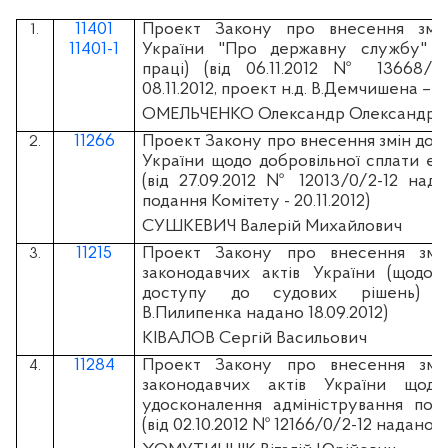
11401
Проект Закону про внесення змі
1.
11401-1
України "Про державну службу" (
праці) (вiд 06.11.2012 № 13668/0
08.11.2012, проект н.д. В.Демчишена – 20
ОМЕЛЬЧЕНКО Олександр Олександро
11266
Проект Закону про внесення змін до д
2.
України щодо добровільної сплати є
(вiд 27.09.2012 № 12013/0/2-12 надан
подання Комітету - 20.11.2012)
СУШКЕВИЧ Валерій Михайлович
11215
Проект Закону про внесення змі
3.
законодавчих актів України (щодо 
доступу до судових рішень) (
В.Пилипенка надано 18.09.2012)
КІВАЛОВ Сергій Васильович
11284
Проект Закону про внесення змі
4.
законодавчих актів України щодо
удосконалення адміністрування пода
(від 02.10.2012 № 12166/0/2-12 надано 0