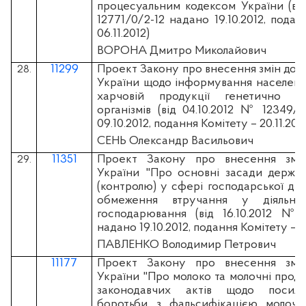
процесуальним кодексом України (вiд
12771/0/2-12 надано 19.10.2012, подан
06.11.2012)
ВОРОНА Дмитро Миколайович
11299
Проект Закону про внесення змін до д
28.
України щодо інформування населенн
харчовій продукції генетично мо
організмів (вiд 04.10.2012 № 12349/
09.10.2012, подання Комітету – 20.11.201
СЕНЬ Олександр Васильович
11351
Проект Закону про внесення змі
29.
України "Про основні засади держав
(контролю) у сфері господарської дія
обмеження втручання у діяльніст
господарювання (вiд 16.10.2012 № 
надано 19.10.2012, подання Комітету – 06
ПАВЛЕНКО Володимир Петрович
11177
Проект Закону про внесення змі
України "Про молоко та молочні проду
законодавчих актів щодо посиле
боротьби з фальсифікацією молочн