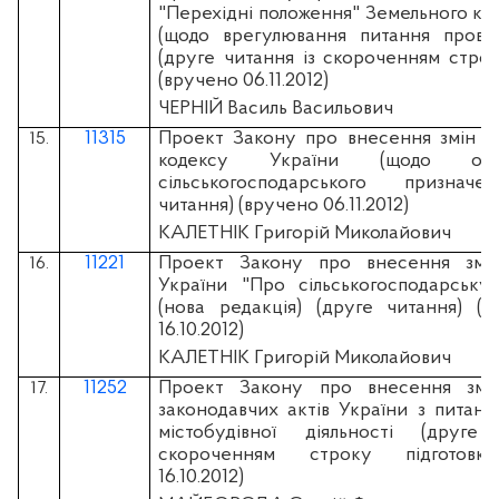
"Перехідні положення" Земельного ко
(щодо врегулювання питання провед
(друге читання із скороченням строк
(вручено 06.11.2012)
ЧЕРНІЙ Василь Васильович
11315
Проект Закону про внесення змін д
15.
кодексу України (щодо обі
сільськогосподарського призначе
читання) (вручено 06.11.2012)
КАЛЕТНІК Григорій Миколайович
11221
Проект Закону про внесення змі
16.
України "Про сільськогосподарську
(нова редакція) (друге читання) (д
16.10.2012)
КАЛЕТНІК Григорій Миколайович
11252
Проект Закону про внесення змі
17.
законодавчих актів України з питан
містобудівної діяльності (друге
скороченням строку підготовк
16.10.2012)