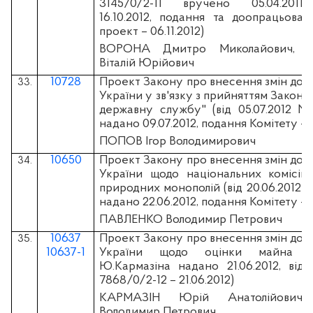
3145/0/2-11 вручено 05.04.2011,
16.10.2012, подання та доопрацьова
проект – 06.11.2012)
ВОРОНА Дмитро Миколайович, 
Віталій Юрійович
10728
Проект Закону про внесення змін до д
33.
України у зв'язку з прийняттям Закону
державну службу" (вiд 05.07.2012 №
надано 09.07.2012, подання Комітету - 1
ПОПОВ Ігор Володимирович
10650
Проект Закону про внесення змін до д
34.
України щодо національних комісій
природних монополій (вiд 20.06.2012 
надано 22.06.2012, подання Комітету – 0
ПАВЛЕНКО Володимир Петрович
10637
Проект Закону про внесення змін до д
35.
10637-1
України щодо оцінки майна (п
Ю.Кармазіна надано 21.06.2012, від
7868/0/2-12 – 21.06.2012)
КАРМАЗІН Юрій Анатолійович
Володимир Петрович