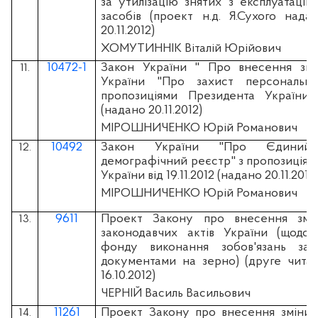
за утилізацію знятих з експлуатації
засобів (проект н.д. Я.Сухого нада
20.11.2012)
ХОМУТИННІК Віталій Юрійович
10472-1
Закон України " Про внесення зм
11.
України "Про захист персональн
пропозиціями Президента України ві
(надано 20.11.2012)
МІРОШНИЧЕНКО Юрій Романович
10492
Закон України "Про Єдиний 
12.
демографічний реєстр" з пропозиція
України від 19.11.2012 (надано 20.11.2012
МІРОШНИЧЕНКО Юрій Романович
9611
Проект Закону про внесення змі
13.
законодавчих актів України (щодо 
фонду виконання зобов'язань за 
документами на зерно) (друге читан
16.10.2012)
ЧЕРНІЙ Василь Васильович
11261
Проект Закону про внесення зміни 
14.