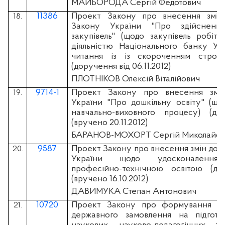
МАЙБОРОДА Сергій Федотович
11386
Проект Закону про внесення змін
18.
Закону України "Про здійсненн
закупівель" (щодо закупівель робіт, 
діяльністю Національного банку Укр
читання із із скороченням строку
(доручення від 06.11.2012)
ПЛОТНІКОВ Олексій Віталійович
9714-1
Проект Закону про внесення змі
19.
України "Про дошкільну освіту" (щод
навчально-виховного процесу) (др
(вручено 20.11.2012)
БАРАНОВ-МОХОРТ Сергій Миколайов
9587
Проект Закону про внесення змін до д
20.
України щодо удосконалення 
професійно-технічною освітою (др
(вручено 16.10.2012)
ДАВИМУКА Степан Антонович
10720
Проект Закону про формування та
21.
державного замовлення на підготов