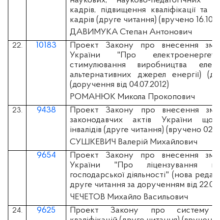
наукових, науково-педагогічних т
кадрів, підвищення кваліфікації та п
кадрів (друге читання) (вручено 16.10.2
ДАВИМУКА Степан Антонович
10183
Проект Закону про внесення змі
22.
України "Про електроенергет
стимулювання виробництва елект
альтернативних джерел енергії) (др
(доручення від 04.07.2012)
РОМАНЮК Микола Прокопович
9438
Проект Закону про внесення змі
23.
законодавчих актів України щодо
інвалідів (друге читання) (вручено 02.1
СУШКЕВИЧ Валерій Михайлович
9654
Проект Закону про внесення змі
України "Про ліцензування пе
господарської діяльності" (нова редак
друге читання за дорученням від 22.03.
ЧЕЧЕТОВ Михайло Васильович
9625
Проект Закону про систему п
24.