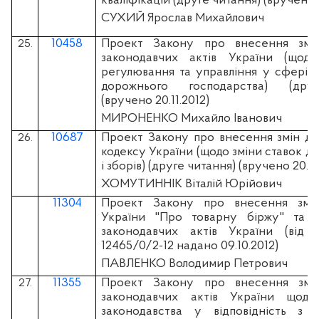
кваліфікацій (друге читання) (вручено 2
СУХИЙ Ярослав Михайлович
10458
Проект Закону про внесення змі
25.
законодавчих актів України (щод
регулювання та управління у сфері 
дорожнього господарства) (дру
(вручено 20.11.2012)
МИРОНЕНКО Михайло Іванович
10687
Проект Закону про внесення змін до
26.
кодексу України (щодо зміни ставок де
і зборів) (друге читання) (вручено 20.11
ХОМУТИННІК Віталій Юрійович
11304
Проект Закону про внесення змі
України "Про товарну біржу" та 
законодавчих актів України (вiд 
12465/0/2-12 надано 09.10.2012)
ПАВЛЕНКО Володимир Петрович
11355
Проект Закону про внесення змі
27.
законодавчих актів України щодо
законодавства у відповідність з 