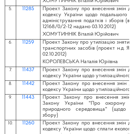
ХОМУТИННІК Віталій Юрійович
11285
Проект Закону про внесення змін до
5.
кодексу України щодо подальшого у
адміністрування податків і зборів (ві
12168/0/2-12 надано 03.10.2012)
ХОМУТИННІК Віталій Юрійович
11259
Проект Закону про утилізацію знятих з
6.
транспортних засобів (проект н.д. Я.
02.10.2012)
КОРОЛЕВСЬКА Наталія Юріївна
11437
Проект Закону про внесення змін до
7.
кодексу України щодо утилізаційного 
11442
Проект Закону про внесення змін д
8.
кодексу України щодо утилізаційного 
11443
Проект Закону про внесення змін 
9.
Закону України "Про охорону на
природного середовища" (щодо ут
збору)
11260
Проект Закону про внесення змін до
10.
кодексу України щодо сплати екологі