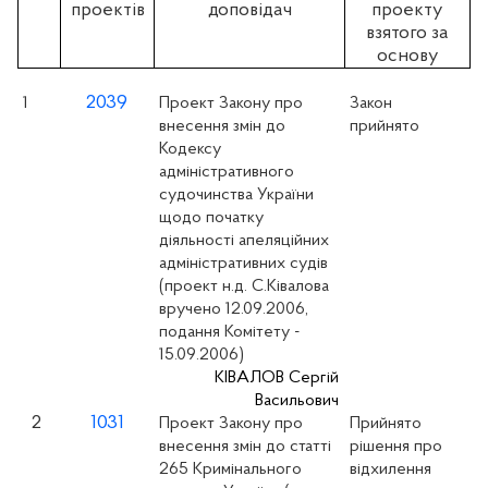
проектів
доповідач
проекту
взятого за
основу
2039
1
Проект Закону про
Закон
внесення змін до
прийнято
Кодексу
адміністративного
судочинства України
щодо початку
діяльності апеляційних
адміністративних судів
(проект н.д. С.Ківалова
вручено 12.09.2006,
подання Комітету -
15.09.2006)
КІВАЛОВ Сергій
Васильович
2
1031
Проект Закону про
Прийнято
внесення змін до статті
рішення про
265 Кримінального
відхилення