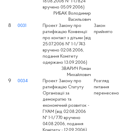
18.08.2006 № 1-1/824
вручено 05.09.2006)
РИБАК Володимир
Васильович
8
0031
Проект Закону про
Закон
ратифікацію Конвенції
прийнято
про контакт з дітьми (вiд
25.07.2006 № 1-1/743
вручено 02.08.2006,
подання Комітету
одержано 13.09.2006)
ЗВАРИЧ Роман
Михайлович
9
0034
Проект Закону про
Розгляд
ратифікацію Статуту
питання
Організації за
перенесено
демократію та
економічний розвиток -
ГУАМ (вiд 02.08.2006
№ 1-1/770 вручено
04.08.2006, подання
Комітету - 12.09.2006)