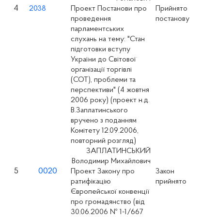
4
2038
Проект Постанови про
Прийнято
проведення
постанову
парламентських
слухань на тему: "Стан
підготовки вступу
України до Світової
організації торгівлі
(СОТ), проблеми та
перспективи" (4 жовтня
2006 року) (проект н.д.
В.Заплатинського
вручено з поданням
Комітету 12.09.2006,
повторний розгляд)
ЗАПЛАТИНСЬКИЙ
Володимир Михайлович
5
0020
Проект Закону про
Закон
ратифікацію
прийнято
Європейської конвенції
про громадянство (вiд
30.06.2006 № 1-1/667