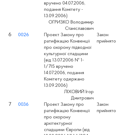
вручено 04.07.2006,
подання Комітету -
13.09.2006)
ОГРИЗКО Володимир
Станіславович
6
0026
Проект Закону про
Закон
ратифікацію Конвенції
прийнято
про охорону підводної
культурної спадщини
(вiд 13.07.2006 № 1-
1/715 вручено
14.07.2006, подання
Комітету одержано
13.09.2006)
ЛІХОВИЙ Ігор
Дмитрович
7
0036
Проект Закону про
Закон
ратифікацію Конвенції
прийнято
про охорону
архітектурної
спадщини Європи (вiд