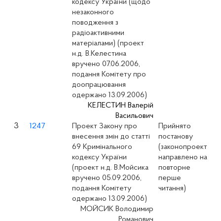
кодексу України (щодо
незаконного
поводження з
радіоактивними
матеріалами) (проект
н.д. В.Келестина
вручено 07.06.2006,
подання Комітету про
доопрацювання
одержано 13.09.2006)
КЕЛЕСТИН Валерій
Васильович
3
1247
Проект Закону про
Прийнято
внесення змін до статті
постанову
69 Кримінального
(законопроект
кодексу України
направлено на
(проект н.д. В.Мойсика
повторне
вручено 05.09.2006,
перше
подання Комітету
читання)
одержано 13.09.2006)
МОЙСИК Володимир
Романович