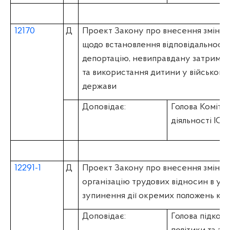
12170
Д
Проект Закону про внесення змін д
щодо встановлення відповідальності
депортацію, невиправдану затримку
та використання дитини у військови
держави
Доповідає:
Голова Коміте
діяльності І
12291-1
Д
Проект Закону про внесення змін до 
організацію трудових відносин в ум
зупинення дії окремих положень ко
Доповідає:
Голова підкомі