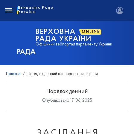
Верховна Рада
України
ВЕРХОВНА
ONLINE
РАДА УКРАЇНИ
Офіційний вебпортал парламенту України
РАДА
Головна
Порядок денний пленарного засідання
Порядок денний
Опубліковано 17. 06. 2025
З А С І Д А Н Н Я