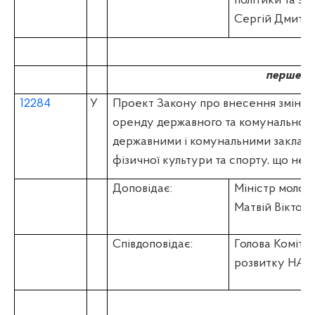
політики та з
Сергій Дмитр
перше ч
12284
У
Проект Закону про внесення зміни д
оренду державного та комунальног
державними і комунальними заклада
фізичної культури та спорту, що не
Доповідає:
Міністр молод
Матвій Віктор
Співдоповідає:
Голова Коміте
розвитку НАТ