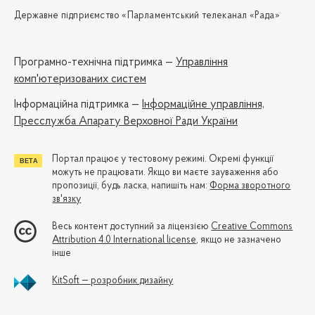
Державне підприємство «Парламентський телеканал «Рада»
Програмно-технічна підтримка —
Управління
комп'ютеризованих систем
Iнформаційна підтримка —
Інформаційне управління,
Пресслужба Апарату Верховної Ради України
Портал працює у тестовому режимі. Окремі функції
можуть не працювати. Якщо ви маєте зауваження або
пропозиції, будь ласка, напишіть нам:
Форма зворотного
зв'язку
Весь контент доступний за ліцензією
Creative Commons
Attribution 4.0 International license
, якщо не зазначено
інше
KitSoft — розробник дизайну