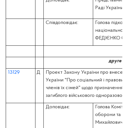
Доповідає:
Представник П
Раді України
Співдоповідає:
Голова підкомі
національної 
ФЕДІЄНКО Оле
друге ч
13129
Д
Проект Закону України про внесення 
України "Про соціальний і правовий
членів їх сімей" щодо призначення
загиблого військового одноразової 
Доповідає:
Голова Комітет
оборони та р
Михайлович