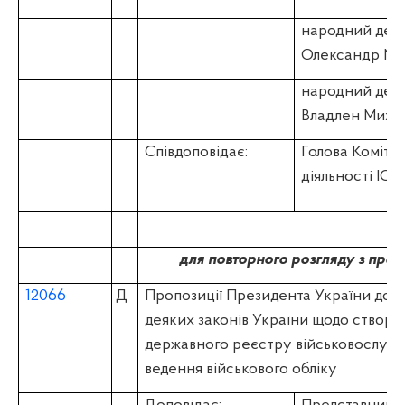
народний деп
Олександр Ми
народний деп
Владлен Миха
Співдоповідає:
Голова Коміте
діяльності І
для повторного розгляду з про
12066
Д
Пропозиції Президента України до З
деяких законів України щодо створ
державного реєстру військовослужб
ведення військового обліку