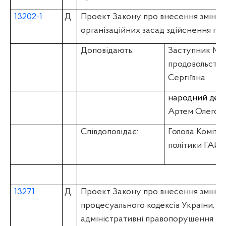
13202-1
Д
Проект Закону про внесення змін до
організаційних засад здійснення пі
Доповідають:
Заступник Мін
продовольств
Сергіївна
народний депу
Артем Олегов
Співдоповідає:
Голова Комітет
політики ГАЙ
13271
Д
Проект Закону про внесення змін д
процесуального кодексів України, К
адміністративні правопорушення та 