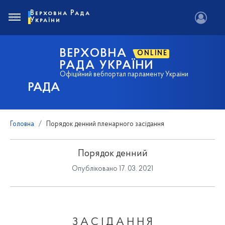
Верховна Рада
України
ВЕРХОВНА
ONLINE
РАДА УКРАЇНИ
Офіційний вебпортал парламенту України
РАДА
Головна
Порядок денний пленарного засідання
Порядок денний
Опубліковано 17. 03. 2021
З А С І Д А Н Н Я