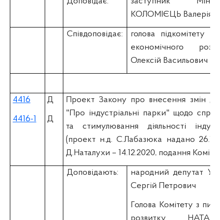
Доповідає:
заступник Мініс
КОЛОМІЄЦЬ Валерія Р
Співдоповідає:
голова підкомітету К
економічного роз
Олексій Васильович
4416
Д
Проект Закону про внесення змін до
"Про індустріальні парки" щодо спро
4416-1
Д
та стимулювання діяльності індуст
(проект н.д. С.Лабазюка надано 26.11.
Д.Наталухи – 14.12.2020, подання Комітет
Доповідають:
народний депутат У
Сергій Петрович
Голова Комітету з пит
розвитку НАТА