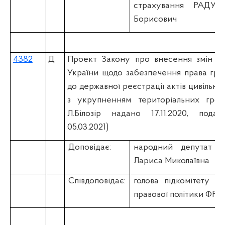
страхування РАДУ
Борисович
4382
Д
Проект Закону про внесення змін до
України щодо забезпечення права гро
до державної реєстрації актів цивільног
з укрупненням територіальних гром
Л.Білозір надано 17.11.2020, пода
05.03.2021)
Доповідає:
народний депутат У
Лариса Миколаївна
Співдоповідає:
голова підкомітету К
правової політики ФРІС