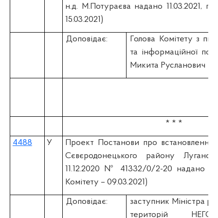
н.д. М.Потураєва надано 11.03.2021, п
15.03.2021)
Доповідає:
Голова Комітету
з пит
та інформаційної полі
Микита Русланович
* * *
4488
У
Проект Постанови про встановлення 
Сєвєродонецького району Лугансько
11.12.2020 № 41332/0/2-20 надано 15.
Комітету – 09.03.2021)
Доповідає:
заступник Міністра ро
територій НЕГО