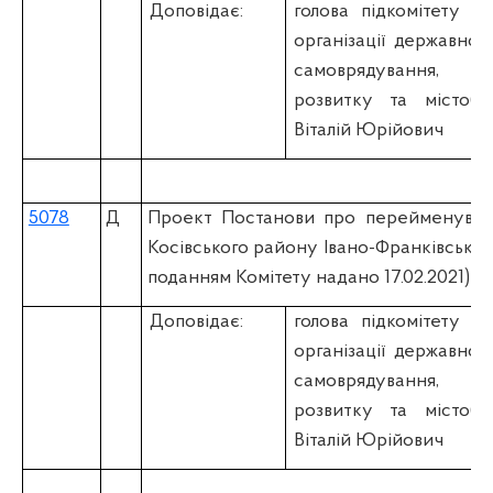
Доповідає:
голова підкомітету
К
організації державної 
самоврядування, 
розвитку та містобу
Віталій Юрійович
5078
Д
Проект Постанови про перейменуван
Косівського району Івано-Франківської 
поданням Комітету надано 17.02.2021)
Доповідає:
голова підкомітету
К
організації державної 
самоврядування, 
розвитку та містобу
Віталій Юрійович