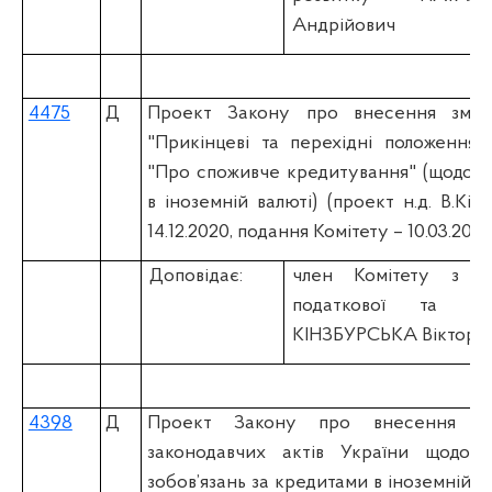
Андрійович
4475
Д
Проект Закону про внесення змін
"Прикінцеві та перехідні положення"
"Про споживче кредитування" (щодо к
в іноземній валюті) (проект н.д. В.Кі
14.12.2020, подання Комітету – 10.03.2021
Доповідає:
член Комітету з пи
податкової та ми
КІНЗБУРСЬКА Вікторія
4398
Д
Проект Закону про внесення з
законодавчих актів України щодо р
зобов’язань за кредитами в іноземній ва