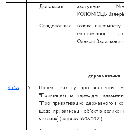
Доповідає:
заступник Мініс
КОЛОМІЄЦЬ Валерія Р
Співдоповідає:
голова підкомітету К
економічного роз
Олексій Васильович
друге читання
4543
У
Проект Закону про внесення змін
"Прикінцеві та перехідні положення"
"Про приватизацію державного і кому
щодо приватизації об'єктів великої пр
читання) (надано 16.03.2021)