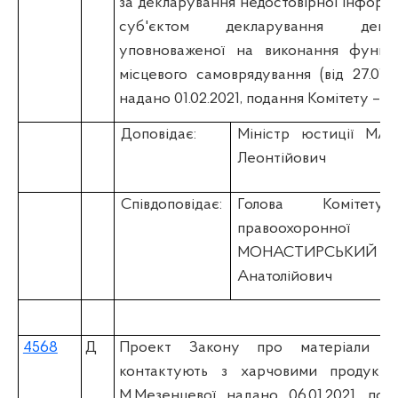
за декларування недостовірної інформа
суб'єктом декларування декла
уповноваженої на виконання функц
місцевого самоврядування (вiд 27.01
надано 01.02.2021, подання Комітету – 05
Доповідає:
Міністр юстиції М
Леонтійович
Співдоповідає:
Голова Коміте
правоохоронної
МОНАСТИРСЬК
Анатолійович
4568
Д
Проект Закону про матеріали і
контактують з харчовими продуктам
М.Мезенцевої надано 06.01.2021, под