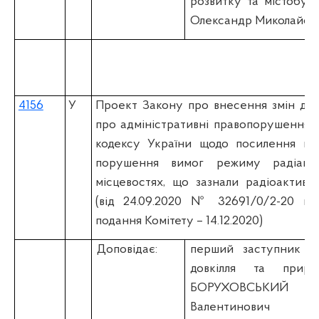
розвитку та містобуд
Олександр Миколайов
4156
У
Проект Закону про внесення змін до 
про адміністративні правопорушення 
кодексу України щодо посилення відп
порушення вимог режиму радіаці
місцевостях, що зазнали радіоактивн
(вiд 24.09.2020 № 32691/0/2-20 над
подання Комітету – 14.12.2020)
Доповідає:
перший заступник Мі
довкілля та приро
БОРУХОВСЬКИ
Валентинович