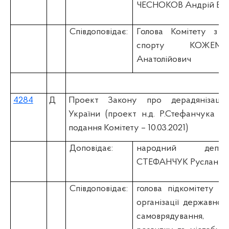
ЧЕСНОКОВ Андрій Во
Співдоповідає:
Голова Комітету з п
спорту КОЖЕМ'
Анатолійович
4284
Д
Проект Закону про дерадянізацію
України (проект н.д. Р.Стефанчука на
подання Комітету – 10.03.2021)
Доповідає:
народний депу
СТЕФАНЧУК Руслан Ол
Співдоповідає:
голова підкомітету К
організації державної 
самоврядування, 