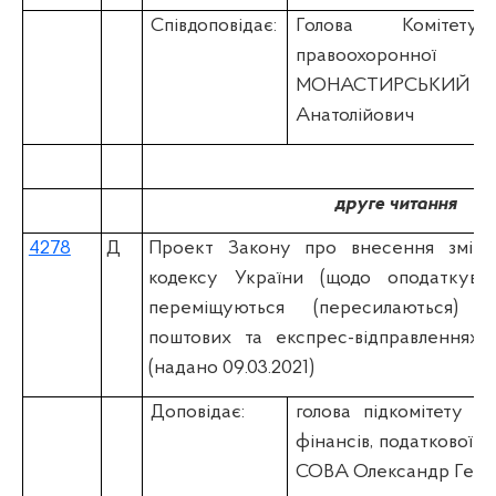
Співдоповідає:
Голова Коміте
правоохоронної
МОНАСТИРСЬК
Анатолійович
друге читання
4278
Д
Проект Закону про внесення змін 
кодексу України (щодо оподаткуван
переміщуються (пересилаються) 
поштових та експрес-відправленнях) 
(надано 09.03.2021)
Доповідає:
голова підкомітету К
фінансів, податкової т
СОВА Олександр Геор