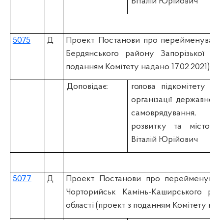
Віталій Юрійович
5075
Д
Проект Постанови про перейменуванн
Бердянського району Запорізької об
поданням Комітету надано 17.02.2021)
Доповідає:
голова підкомітету
К
організації державної 
самоврядування, 
розвитку та містобу
Віталій Юрійович
5077
Д
Проект Постанови про перейменуван
Чорторийськ Камінь-Каширського ра
області (проект з поданням Комітету над