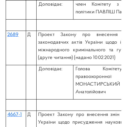
Доповідає:
член Комітету з пи
політики ПАВЛІШ Павл
2689
Д
Проект Закону про внесення з
законодавчих актів України щодо імп
міжнародного кримінального та гума
(друге читання) (надано 10.02.2021)
Доповідає:
Голова Коміте
правоохоронної
МОНАСТИРСЬК
Анатолійович
4667-1
Д
Проект Закону про внесення змін до
України щодо присудження наукових 