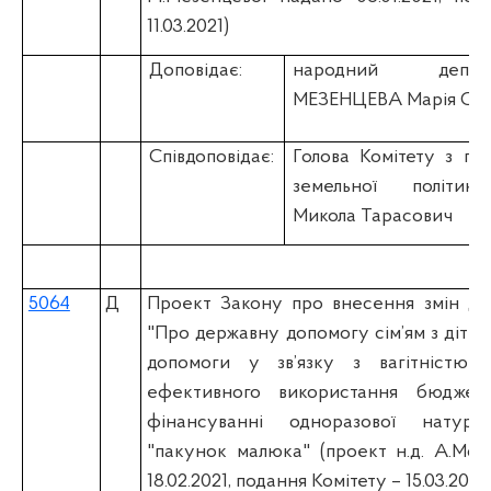
11.03.2021)
Доповідає:
народний депу
МЕЗЕНЦЕВА Марія Сер
Співдоповідає:
Голова Комітету з пи
земельної політи
Микола Тарасович
5064
Д
Проект Закону про внесення змін до
"Про державну допомогу сім’ям з діть
допомоги у зв’язку з вагітністю 
ефективного використання бюджет
фінансуванні одноразової натура
"пакунок малюка" (проект н.д. А.Мот
18.02.2021, подання Комітету – 15.03.2021)