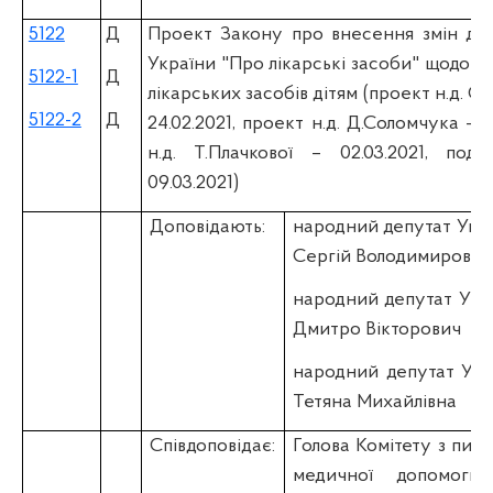
5122
Д
Проект Закону про внесення змін до 
України "Про лікарські засоби" щодо 
5122-1
Д
лікарських засобів дітям (проект н.д. С
5122-2
Д
24.02.2021, проект н.д. Д.Соломчука – 2
н.д. Т.Плачкової – 02.03.2021, под
09.03.2021)
Доповідають:
народний депутат Ук
Сергій Володимирович
народний депутат Ук
Дмитро Вікторович
народний депутат Ук
Тетяна Михайлівна
Співдоповідає:
Голова Комітету з питан
медичної допомоги