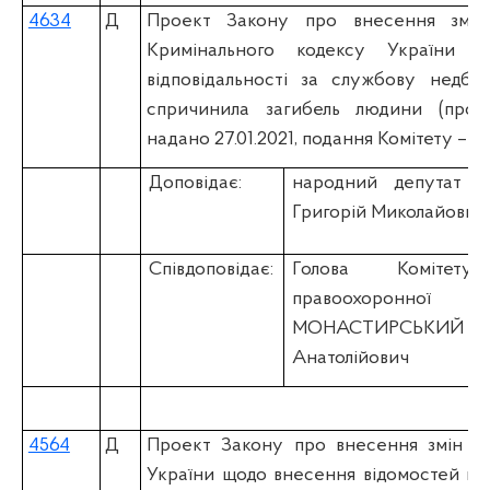
4634
Д
Проект Закону про внесення змін
Кримінального кодексу України 
відповідальності за службову недбал
спричинила загибель людини (проек
надано 27.01.2021, подання Комітету – 09
Доповідає:
народний депутат 
Григорій Миколайович
Співдоповідає:
Голова Коміте
правоохоронної
МОНАСТИРСЬК
Анатолійович
4564
Д
Проект Закону про внесення змін до
України щодо внесення відомостей пр