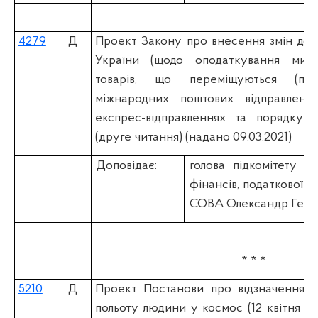
4279
Д
Проект Закону про внесення змін до 
України (щодо оподаткування мит
товарів, що переміщуються (пер
міжнародних поштових відправлення
експрес-відправленнях та порядку ї
(друге читання) (надано 09.03.2021)
Доповідає:
голова підкомітету К
фінансів, податкової т
СОВА Олександр Геор
* * *
5210
Д
Проект Постанови про відзначення 6
польоту людини у космос (12 квітня 20