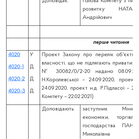
Доповідає:
Голова Комітету з пит
розвитку НАТА
Андрійович
перше читання
4020
У
Проект Закону про перелік об'єктів 
власності, що не підлягають приватизаці
4020-1
Д
№ 30082/0/2-20 надано 08.09.202
4020-2
Д
Н.Королевської – 24.09.2020, проект
24.09.2020, проект н.д. Р.Підласої – 24
4020-3
Д
Комітету – 22.02.2021)
Доповідають:
заступник Мініс
економіки, торгівлі
господарства ПАНАІ
Миколаївна