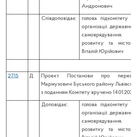
Андронович
Співдоповідає:
голова підкомітету
К
організації державної 
самоврядування, 
розвитку та містобу
Віталій Юрійович
2715
Д
Проект Постанови про перейме
Мармузовичі Буського району Львівсько
з поданням Комітету вручено 14.01.2020
Доповідає:
голова підкомітету
К
організації державної 
самоврядування, 
розвитку та містобу