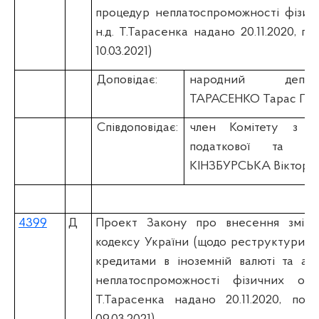
процедур неплатоспроможності фізичн
н.д. Т.Тарасенка надано 20.11.2020, п
10.03.2021)
Доповідає:
народний депу
ТАРАСЕНКО Тарас Пе
Співдоповідає:
член Комітету з пи
податкової та ми
КІНЗБУРСЬКА Вікторія
4399
Д
Проект Закону про внесення змін 
кодексу України (щодо реструктуризаці
кредитами в іноземній валюті та ада
неплатоспроможності фізичних осіб
Т.Тарасенка надано 20.11.2020, под