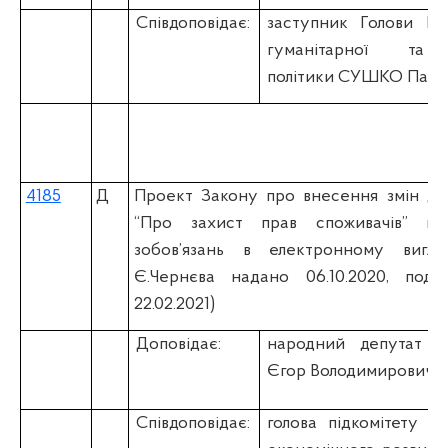
Співдоповідає:
заступник Голови К
гуманітарної та 
політики
СУШКО Павло
4185
Д
Проект Закону про внесення змін до
“Про захист прав споживачів” що
зобов’язань в електронному вигляд
Є.Чернєва надано 06.10.2020, пода
22.02.2021)
Доповідає:
народний депутат 
Єгор Володимирович
Співдоповідає:
голова підкомітету К