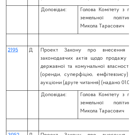
Доповідає:
Голова Комітету з пи
земельної політи
Микола Тарасович
2195
Д
Проект Закону про внесення з
законодавчих актів щодо продажу зе
державної та комунальної власності 
(оренди, суперфіцію, емфітевзису) ч
аукціони (друге читання) (надано 01.03.
Доповідає:
Голова Комітету з пи
земельної політи
Микола Тарасович