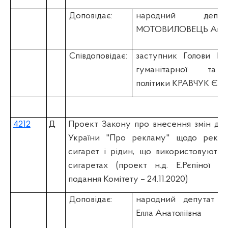
Доповідає:
народний депу
МОТОВИЛОВЕЦЬ Андрі
Співдоповідає:
заступник Голови К
гуманітарної та 
політики
КРАВЧУК Євге
4212
Д
Проект Закону про внесення змін до 
України "Про рекламу" щодо рекла
сигарет і рідин, що використовуютьс
сигаретах (проект н.д. Е.Рєпіної на
подання Комітету – 24.11.2020)
Доповідає:
народний депутат 
Елла Анатоліївна