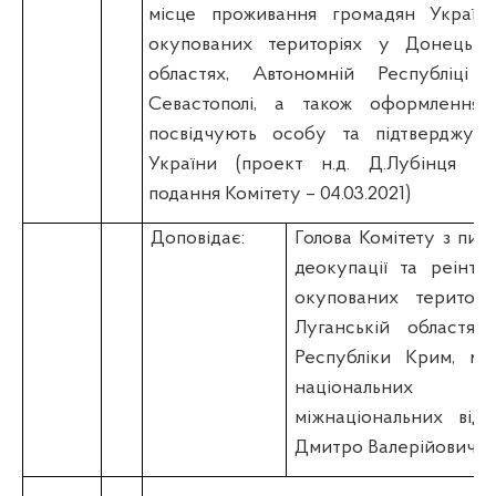
місце проживання громадян Україн
окупованих територіях у Донецькій
областях, Автономній Республіці
Севастополі, а також оформлення 
посвідчують особу та підтверджуют
України (проект н.д. Д.Лубінця над
подання Комітету – 04.03.2021)
Доповідає:
Голова Комітету з пит
деокупації та реінте
окупованих територі
Луганській областях
Республіки Крим, міс
національних
міжнаціональних від
Дмитро Валерійович