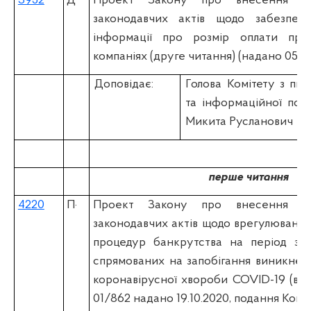
3952
Д
Проект Закону про внесення з
законодавчих актів щодо забезпече
інформації про розмір оплати пра
компаніях (друге читання) (надано 05.03
Доповідає:
Голова Комітету з пит
та інформаційної по
Микита Русланович
перше читання
4220
П
·
Проект Закону про внесення з
законодавчих актів щодо врегулюванн
процедур банкрутства на період здій
спрямованих на запобігання виникне
коронавірусної хвороби COVID-19 (вiд 
01/862 надано 19.10.2020, подання Коміт