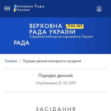
Верховна Рада
України
ВЕРХОВНА
ONLINE
РАДА УКРАЇНИ
Офіційний вебпортал парламенту України
РАДА
Головна
Порядок денний пленарного засідання
Порядок денний
Опубліковано 21. 03. 2019
З А С І Д А Н Н Я