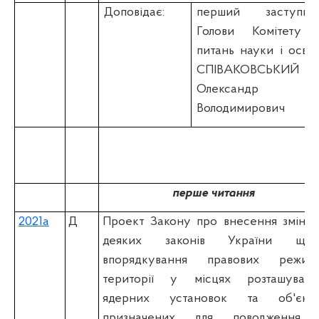
Доповідає:
перший заступни
Голови Комітету 
питань науки і освіт
СПІВАКОВСЬКИЙ
Олександр
Володимирович
перше читання
2021а
Д
Проект Закону про внесення змін д
деяких законів України щод
впорядкування правових режимі
території у місцях розташуванн
ядерних установок та об'єктів
призначених для поводження 