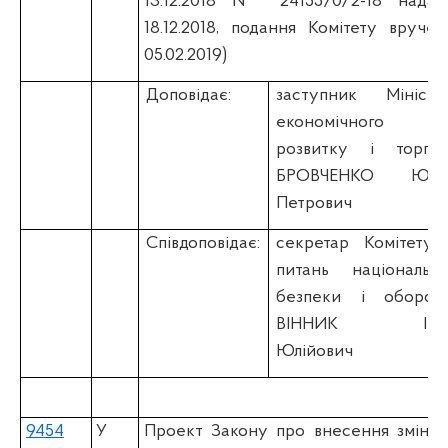
13.12.2018 № 24155/0/2-18 надан
18.12.2018, подання Комітету вручен
05.02.2019)
Доповідає:
заступник Міністр
економічного
розвитку і торгівл
БРОВЧЕНКО Юрі
Петрович
Співдоповідає:
секретар Комітету 
питань національно
безпеки і оборон
ВІННИК Іва
Юлійович
9454
У
Проект Закону про внесення змін д