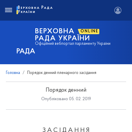
Верховна Рада
України
ВЕРХОВНА
ONLINE
РАДА УКРАЇНИ
Офіційний вебпортал парламенту України
РАДА
Головна
Порядок денний пленарного засідання
Порядок денний
Опубліковано 05. 02. 2019
З А С І Д А Н Н Я