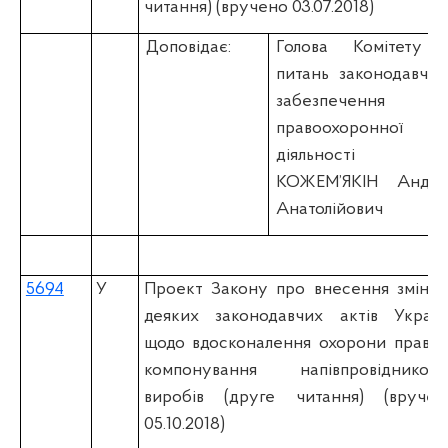
читання) (вручено 03.07.2018)
Доповідає:
Голова Комітету 
питань законодавчог
забезпечення
правоохоронної
діяльності
КОЖЕМ’ЯКІН Андрі
Анатолійович
5694
У
Проект Закону про внесення змін д
деяких законодавчих актів Україн
щодо вдосконалення охорони прав н
компонування напівпровідникови
виробів (друге читання) (вручен
05.10.2018)