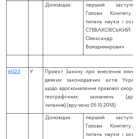
Доповідає:
перший заступни
Голови Комітету 
питань науки і освіт
СПІВАКОВСЬКИЙ
Олександр
Володимирович
6023
У
Проект Закону про внесення змін д
деяких законодавчих актів Україн
щодо вдосконалення правової охорон
географічних зазначень (друг
читання) (вручено 05.10.2018)
Доповідає:
перший заступни
Голови Комітету 
питань науки і освіт