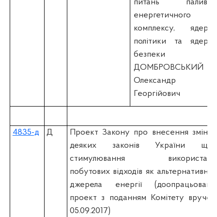
питань паливно
енергетичного
комплексу, ядерно
політики та ядерно
безпеки
ДОМБРОВСЬКИЙ
Олександр
Георгійович
4835-д
Д
Проект Закону про внесення змін д
деяких законів України щод
стимулювання використанн
побутових відходів як альтернативног
джерела енергії (доопрацьовани
проект з поданням Комітету вручен
05.09.2017)