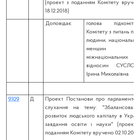
(проект з поданням Комітету вручен
18.12.2018)
Доповідає:
голова підкомітет
Комітету з питань пра
людини, національни
меншин 
міжнаціональних
відносин СУСЛОВ
Ірина Миколаївна
9109
Д
Проект Постанови про парламентськ
слухання на тему: "Збалансовани
розвиток людського капіталу в Україні
завдання освіти і науки" (проект 
поданням Комітету вручено 02.10.2018