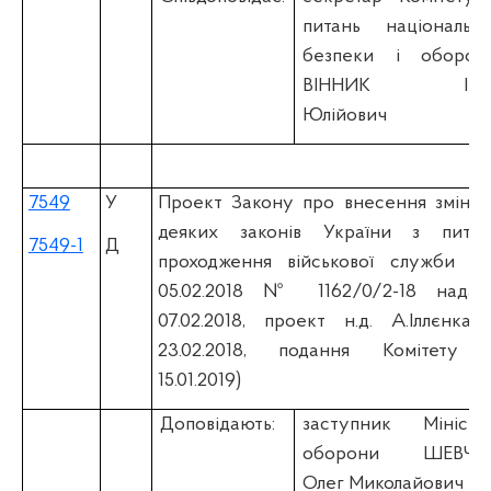
питань національно
безпеки і оборон
ВІННИК Іва
Юлійович
7549
У
Проект Закону про внесення змін д
деяких законів України з питан
7549-1
Д
проходження військової служби (вi
05.02.2018 № 1162/0/2-18 надан
07.02.2018, проект н.д. А.Іллєнка 
23.02.2018, подання Комітету 
15.01.2019)
Доповідають:
заступник Міністр
оборони ШЕВЧУ
Олег Миколайович