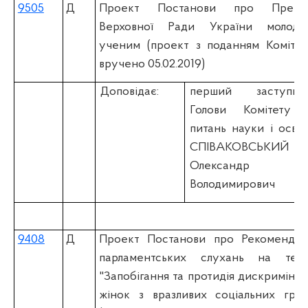
9505
Д
Проект Постанови про Премі
Верховної Ради України молоди
ученим (проект з поданням Комітет
вручено 05.02.2019)
Доповідає:
перший заступни
Голови Комітету 
питань науки і освіт
СПІВАКОВСЬКИЙ
Олександр
Володимирович
9408
Д
Проект Постанови про Рекомендаці
парламентських слухань на тему
"Запобігання та протидія дискримінаці
жінок з вразливих соціальних груп