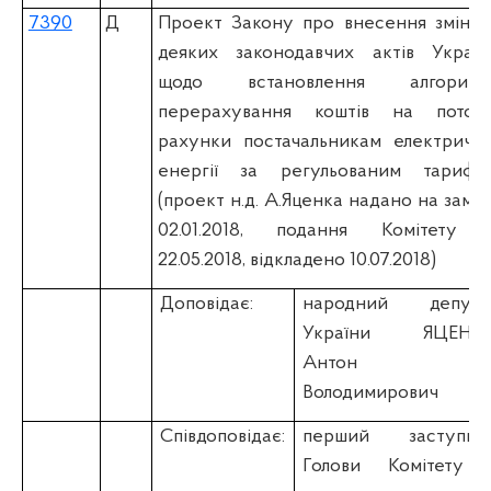
7390
Д
Проект Закону про внесення змін д
деяких законодавчих актів Україн
щодо встановлення алгоритм
перерахування коштів на поточн
рахунки постачальникам електрично
енергії за регульованим тарифо
(проект н.д. А.Яценка надано на замін
02.01.2018, подання Комітету 
22.05.2018, відкладено 10.07.2018)
Доповідає:
народний депута
України ЯЦЕНК
Антон
Володимирович
Співдоповідає:
перший заступни
Голови Комітету 