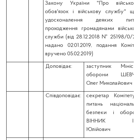
Закону України "Про військови
обов'язок і військову службу" щод
удосконалення деяких питан
проходження громадянами військово
служби (вiд 28.12.2018 № 25198/0/2-1
надано 02.01.2019, подання Комітет
вручено 05.02.2019)
Доповідає:
заступник Міністр
оборони ШЕВЧУ
Олег Миколайович
Співдоповідає:
секретар Комітету 
питань національно
безпеки і оборон
ВІННИК Іва
Юлійович