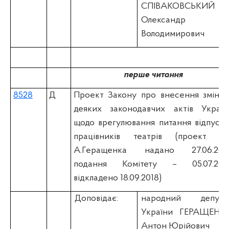
СПІВАКОВСЬКИЙ
Олександр
Володимирович
перше читання
8528
Д
Проект Закону про внесення змін д
деяких законодавчих актів Україн
щодо врегулювання питання відпусто
працівників театрів (проект н.д
А.Геращенка надано 27.06.2018
подання Комітету – 05.07.2018
відкладено 18.09.2018)
Доповідає:
народний депута
України
ГЕРАЩЕНК
Антон Юрійович