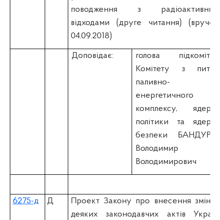
поводження з радіоактивним
відходами (друге читання) (вручен
04.09.2018)
Доповідає:
голова підкомітет
Комітету з питан
паливно-
енергетичного
комплексу, ядерно
політики та ядерно
безпеки БАНДУРО
Володимир
Володимирович
6275-д
Д
Проект Закону про внесення змін д
деяких законодавчих актів Україн