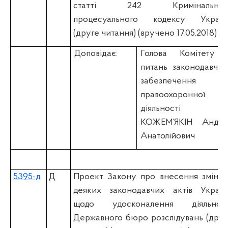
статті 242 Кримінальног
процесуального кодексу Україн
(друге читання) (вручено 17.05.2018)
Доповідає:
Голова Комітету 
питань законодавчог
забезпечення
правоохоронної
діяльності
КОЖЕМ’ЯКІН Андрі
Анатолійович
5395-д
Д
Проект Закону про внесення змін д
деяких законодавчих актів Україн
щодо удосконалення діяльност
Державного бюро розслідувань (друг