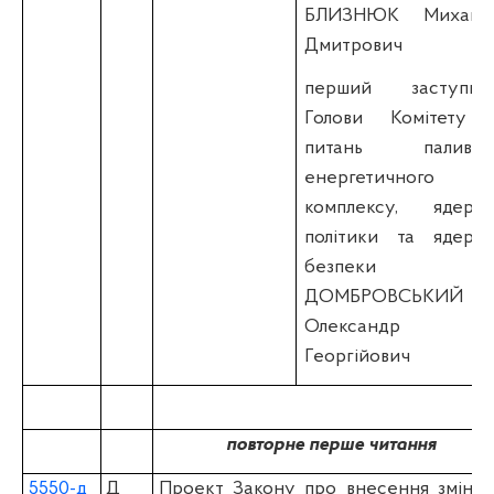
БЛИЗНЮК Михайл
Дмитрович
перший заступни
Голови Комітету 
питань паливно
енергетичного
комплексу, ядерно
політики та ядерно
безпеки
ДОМБРОВСЬКИЙ
Олександр
Георгійович
повторне перше читання
5550-д
Д
Проект Закону про внесення змін д