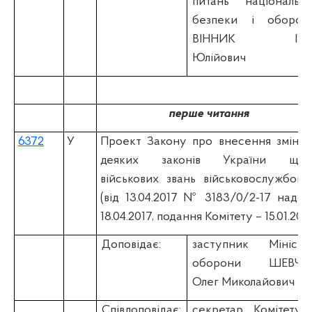
питань національно
безпеки і оборон
ВІННИК Іва
Юлійович
перше читання
6372
У
Проект Закону про внесення змін д
деяких законів України щод
військових звань військовослужбовці
(вiд 13.04.2017 № 3183/0/2-17 надан
18.04.2017, подання Комітету – 15.01.201
Доповідає:
заступник Міністр
оборони ШЕВЧУ
Олег Миколайович
Співдоповідає:
секретар Комітету 