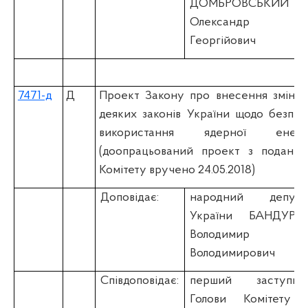
ДОМБРОВСЬКИЙ
Олександр
Георгійович
7471-д
Д
Проект Закону про внесення змін д
деяких законів України щодо безпек
використання ядерної енергі
(доопрацьований проект з подання
Комітету вручено 24.05.2018)
Доповідає:
народний депута
України БАНДУРО
Володимир
Володимирович
Співдоповідає:
перший заступни
Голови Комітету 