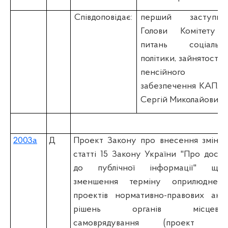
Співдоповідає:
перший заступни
Голови Комітету 
питань соціально
політики, зайнятості т
пенсійного
забезпечення КАПЛІ
Сергій Миколайович
2003а
Д
Проект Закону про внесення змін д
статті 15 Закону України "Про досту
до публічної інформації" щод
зменшення терміну оприлюдненн
проектів нормативно-правових актів
рішень органів місцевог
самоврядування (проект н.д