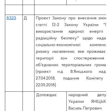
8323
Д
Проект Закону про внесення змін д
статті 12-2 Закону України "Пр
використання ядерної енергії т
радіаційну безпеку" щодо наданн
соціально-економічної компенсаці
ризику населенню, яке проживає н
території зон спостереження 
об'єднаних територіальних громада
(проект н.д. В.Яніцького надан
27.04.2018, подання Комітету 
22.05.2018)
Доповідає:
народний депута
України ЯНІЦЬКИ
Василь Петрович