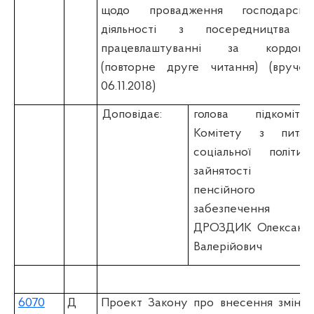
щодо провадження господарсько
діяльності з посередництва 
працевлаштуванні за кордоно
(повторне друге читання) (вручен
06.11.2018)
Доповідає:
голова підкомітет
Комітету з питан
соціальної політики
зайнятості т
пенсійного
забезпечення
ДРОЗДИК Олександ
Валерійович
6070
Д
Проект Закону про внесення змін д