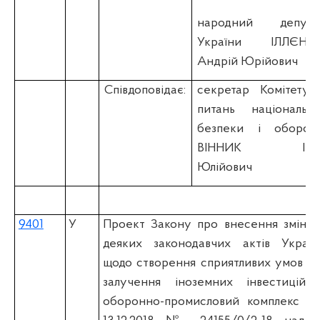
народний депута
України ІЛЛЄНК
Андрій Юрійович
Співдоповідає:
секретар Комітету 
питань національно
безпеки і оборон
ВІННИК Іва
Юлійович
9401
У
Проект Закону про внесення змін д
деяких законодавчих актів Україн
щодо створення сприятливих умов дл
залучення іноземних інвестицій 
оборонно-промисловий комплекс (вi