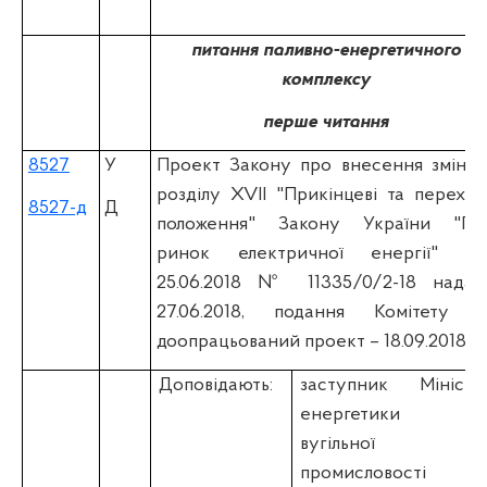
питання паливно-енергетичного
комплексу
перше читання
8527
У
Проект Закону про внесення змін д
розділу XVII "Прикінцеві та перехідн
8527-д
Д
положення" Закону України "Пр
ринок електричної енергії" (вi
25.06.2018 № 11335/0/2-18 надан
27.06.2018, подання Комітету т
доопрацьований проект – 18.09.2018)
Доповідають:
заступник Міністр
енергетики т
вугільної
промисловості