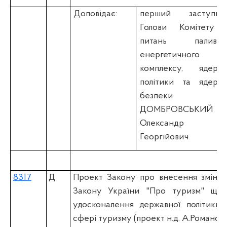
Доповідає:
перший заступни
Голови Комітету 
питань паливно
енергетичного
комплексу, ядерно
політики та ядерно
безпеки
ДОМБРОВСЬКИЙ
Олександр
Георгійович
8317
Д
Проект Закону про внесення змін д
Закону України "Про туризм" щод
удосконалення державної політики 
сфері туризму (проект н.д. А.Романово