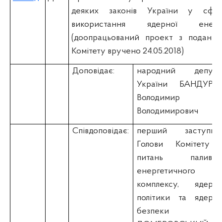
деяких законів України у сфер
використання ядерної енергі
(доопрацьований проект з подання
Комітету вручено 24.05.2018)
Доповідає:
народний депута
України БАНДУРО
Володимир
Володимирович
Співдоповідає:
перший заступни
Голови Комітету 
питань паливно
енергетичного
комплексу, ядерно
політики та ядерно
безпеки