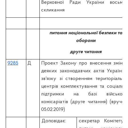
Верховної Ради України восьмог
скликання
питання національної безпеки та
оборони
друге читання
9285
Д
Проект Закону про внесення змін д
деяких законодавчих актів України 
зв'язку зі створенням територіальни
центрів комплектування та соціально
підтримки на базі військови
комісаріатів (друге читання) (вручен
05.02.2019)
Доповідає:
секретар Комітету 